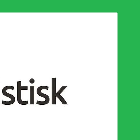
n för en socialistisk framtid!