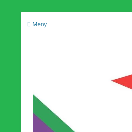
Meny
Som medlem i Socialistisk Politik är du medlem i den värld
Socialistisk Politi