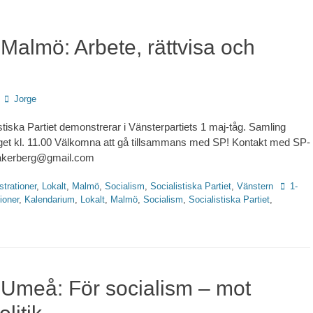
 Malmö: Arbete, rättvisa och
Författare
Jorge
tiska Partiet demonstrerar i Vänsterpartiets 1 maj-tåg. Samling
get kl. 11.00 Välkomna att gå tillsammans med SP! Kontakt med SP-
akerberg@gmail.com
Etikette
trationer
,
Lokalt
,
Malmö
,
Socialism
,
Socialistiska Partiet
,
Vänstern
1-
ioner
,
Kalendarium
,
Lokalt
,
Malmö
,
Socialism
,
Socialistiska Partiet
,
i Umeå: För socialism – mot