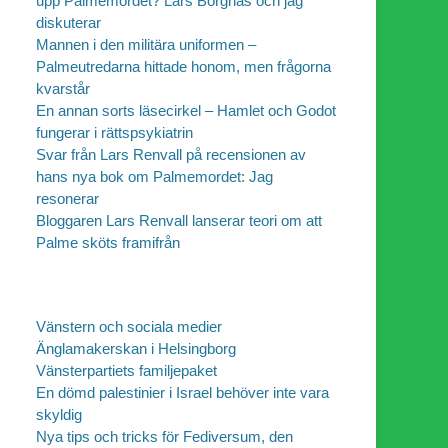
upp Palmemordet? Lars Borgnäs och jag
diskuterar
Mannen i den militära uniformen –
Palmeutredarna hittade honom, men frågorna
kvarstår
En annan sorts läsecirkel – Hamlet och Godot
fungerar i rättspsykiatrin
Svar från Lars Renvall på recensionen av
hans nya bok om Palmemordet: Jag
resonerar
Bloggaren Lars Renvall lanserar teori om att
Palme sköts framifrån
Vänstern och sociala medier
Änglamakerskan i Helsingborg
Vänsterpartiets familjepaket
En dömd palestinier i Israel behöver inte vara
skyldig
Nya tips och tricks för Fediversum, den