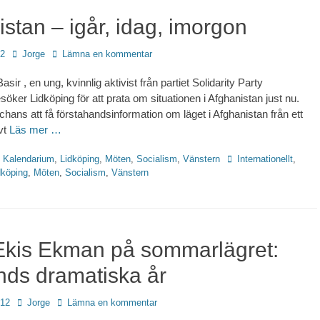
stan – igår, idag, imorgon
Författare
12
Jorge
Lämna en kommentar
ir , en ung, kvinnlig aktivist från partiet Solidarity Party
öker Lidköping för att prata om situationen i Afghanistan just nu.
chans att få förstahandsinformation om läget i Afghanistan från ett
vt
Läs mer …
Etiketter
,
Kalendarium
,
Lidköping
,
Möten
,
Socialism
,
Vänstern
Internationellt
,
dköping
,
Möten
,
Socialism
,
Vänstern
Ekis Ekman på sommarlägret:
nds dramatiska år
Författare
012
Jorge
Lämna en kommentar