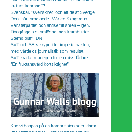
kulturs kampanj”?
Svenskar, ”svenskhet” och ett delat Sverige
Den ”hårt arbetande” Mårten Skogsmus
Vänsterpartiet och antisemitismen – igen.
Tidögängets skamlöshet och krumbukter
Sterns bluff i DN
SVT och SR:s kryperi för imperiemakten,
med värdelös journalistik som resultat
SVT krattar manegen för en missdådare
”En fruktansvärd kortsiktighet”
Kan vi hoppas på en kommission som klarar