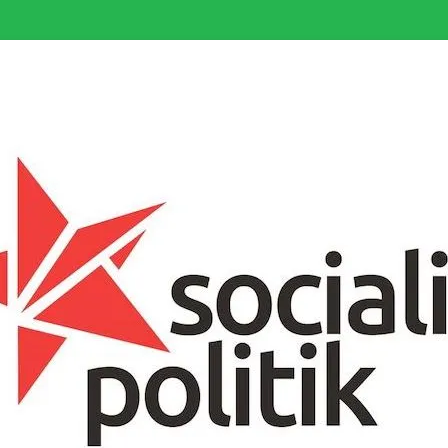
somfattande socialistiska Fjärde Internationalen och en viktig tillgång i kampe
k