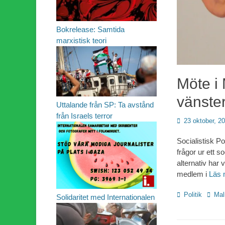
Bokrelease: Samtida
marxistisk teori
Möte i 
vänste
Uttalande från SP: Ta avstånd
från Israels terror
Publicerad
23 oktober, 2
den
Socialistisk Po
frågor ur ett s
alternativ har 
medlem i
Läs
Kategorier
Etiket
Politik
Ma
Solidaritet med Internationalen