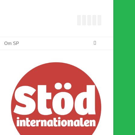
Facebook
E-
Webbflöde
Instagram
Webbplats
post
Sök
Om SP