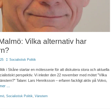
Malmö: Vilka alternativ har
rn?
Författare
025
Socialistisk Politik
litik i Skåne startar en mötesserie för att diskutera stora och aktuella
ocialistiskt perspektiv. Vi inleder den 22 november med mötet ”Vilka
vänstern?” Talare: Lars Henriksson – erfaren fackligt aktiv på Volvo,
 mer …
ter
lmö
,
Socialistisk Politik
,
Vänstern