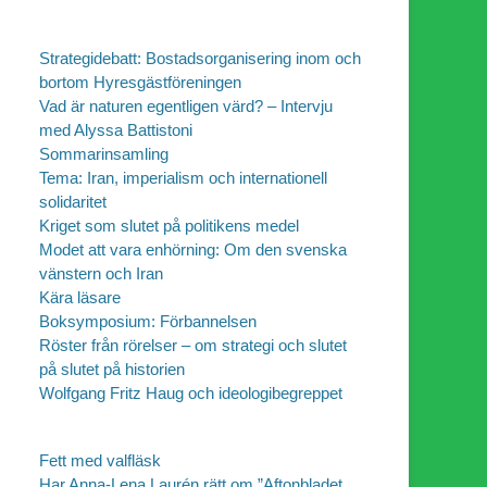
Strategidebatt: Bostadsorganisering inom och
bortom Hyresgästföreningen
Vad är naturen egentligen värd? – Intervju
med Alyssa Battistoni
Sommarinsamling
Tema: Iran, imperialism och internationell
solidaritet
Kriget som slutet på politikens medel
Modet att vara enhörning: Om den svenska
vänstern och Iran
Kära läsare
Boksymposium: Förbannelsen
Röster från rörelser – om strategi och slutet
på slutet på historien
Wolfgang Fritz Haug och ideologibegreppet
Fett med valfläsk
Har Anna-Lena Laurén rätt om ”Aftonbladet