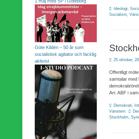
1 maj med SP i Göteborg
Kategorier
Ideologi
,
Soci
Socialism
,
Väns
Stockh
Göte Kildén – 50 år som
socialistisk agitator och facklig
Publicerad
25 oktober, 2
aktivist
den
Offentligt möte
samtalar med H
demokratirörel
Arr. ABF i sam
Kategorier
Demokrati
,
In
Etiket
Vänstern
Dem
Stockholm
,
Syri