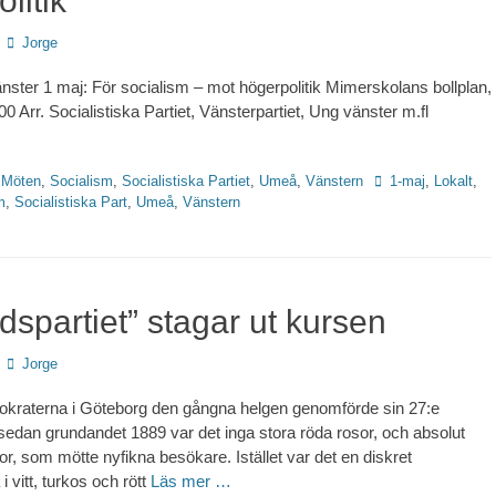
litik
Författare
Jorge
ter 1 maj: För socialism – mot högerpolitik Mimerskolans bollplan,
00 Arr. Socialistiska Partiet, Vänsterpartiet, Ung vänster m.fl
Etiketter
,
Möten
,
Socialism
,
Socialistiska Partiet
,
Umeå
,
Vänstern
1-maj
,
Lokalt
,
m
,
Socialistiska Part
,
Umeå
,
Vänstern
dspartiet” stagar ut kursen
Författare
Jorge
okraterna i Göteborg den gångna helgen genomförde sin 27:e
sedan grundandet 1889 var det inga stora röda rosor, och absolut
or, som mötte nyfikna besökare. Istället var det en diskret
 vitt, turkos och rött
Läs mer …