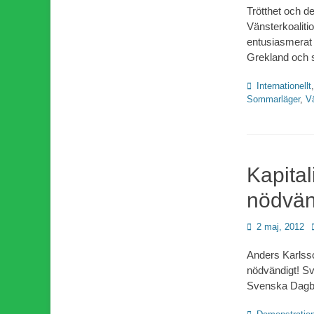
Trötthet och d
Vänsterkoaliti
entusiasmerat
Grekland och s
Kategorier
Internationellt
Sommarläger
,
V
Kapital
nödvän
Publicerad
2 maj, 2012
den
Anders Karlsso
nödvändigt! Sve
Svenska Dagbla
Kategorier