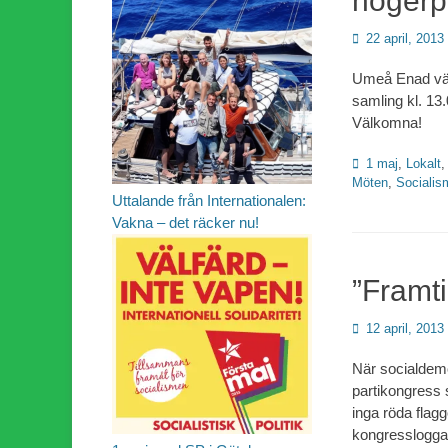
högerpo
Publicerad
22 april, 2013
den
Umeå Enad väns
samling kl. 13.
Välkomna!
Kategorier
1 maj
,
Lokalt
Möten
,
Socialis
Uttalande från Internationalen:
Vakna – det räcker nu!
”Framti
Publicerad
12 april, 2013
den
När socialdem
partikongress 
inga röda flagg
kongresslogga i