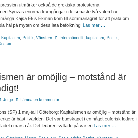
epression utmärker också de grekiska protesterna
onen Syrizas enorma framgångar i de senaste två valen har
 många Kajsa Ekis Ekman kom till sommarlägret för att prata om
lå hål på myten om dess lata befolkning.
Läs mer …
Etiketter
,
Kapitalism
,
Politik
,
Vänstern
Internationellt
,
kapitalism
,
Politik
,
änstern
ismen är omöjlig – motstånd är
digt!
Författare
Jorge
Lämna en kommentar
ns (SP) 1 maj-tal i Göteborg: Kapitalismen är omöjlig – motstånd är
rige är bäst i världen! Det var budskapet i en något euforisk ledare i
det i mars i år. Det ledaren syftade på var en
Läs mer …
Etiketter