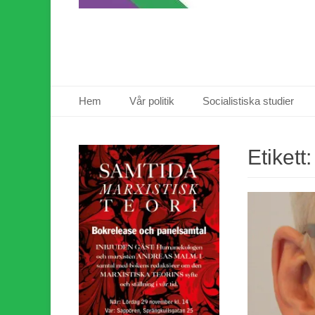
Primär meny
Hoppa
Hem
Vår politik
Socialistiska studier
till
innehåll
Etikett