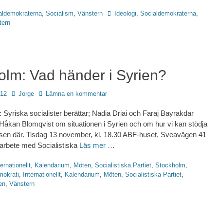
Etiketter
aldemokraterna
,
Socialism
,
Vänstern
Ideologi
,
Socialdemokraterna
,
tern
olm: Vad händer i Syrien?
Författare
012
Jorge
Lämna en kommentar
: Syriska socialister berättar; Nadia Driai och Faraj Bayrakdar
åkan Blomqvist om situationen i Syrien och om hur vi kan stödja
sen där. Tisdag 13 november, kl. 18.30 ABF-huset, Sveavägen 41
arbete med Socialistiska
Läs mer …
ternationellt
,
Kalendarium
,
Möten
,
Socialistiska Partiet
,
Stockholm
,
ter
okrati
,
Internationellt
,
Kalendarium
,
Möten
,
Socialistiska Partiet
,
en
,
Vänstern