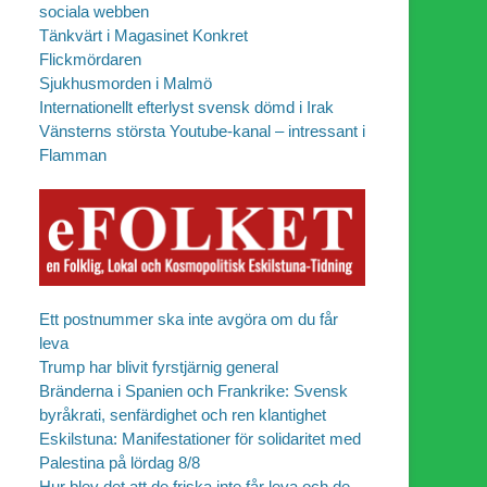
sociala webben
Tänkvärt i Magasinet Konkret
Flickmördaren
Sjukhusmorden i Malmö
Internationellt efterlyst svensk dömd i Irak
Vänsterns största Youtube-kanal – intressant i
Flamman
Ett postnummer ska inte avgöra om du får
leva
Trump har blivit fyrstjärnig general
Bränderna i Spanien och Frankrike: Svensk
byråkrati, senfärdighet och ren klantighet
Eskilstuna: Manifestationer för solidaritet med
Palestina på lördag 8/8
Hur blev det att de friska inte får leva och de