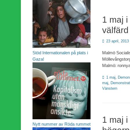
1 maj i
välfärd
Publicerad
23 april, 2013
den
Stöd Internationalen på plats i
Malmö Socialis
Gaza!
Möllevångstor
Malmö: ronny
Kategorier
1 maj
,
Demons
maj
,
Demonstrat
Vänstern
1 maj 
Nytt nummer av Röda rummet