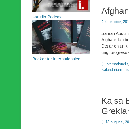
Afghani
I-studio Podcast
Publicerad
9 oktober, 20
den
Saman Abdul Bas
Afghanistan bes
Det är en unik 
ungt progressi
Böcker för Internationalen
Kategorier
Internationellt
Kalendarium
,
Li
Kajsa 
Grekla
Publicerad
13 augusti, 2
den