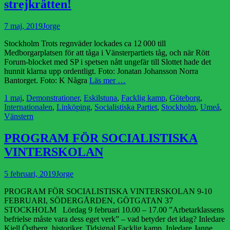
strejkrätten!
Publicerad
Författare
7 maj, 2019
Jorge
den
Stockholm Trots regnväder lockades ca 12 000 till
Medborgarplatsen för att tåga i Vänsterpartiets tåg, och när Rött
Forum-blocket med SP i spetsen nått ungefär till Slottet hade det
hunnit klarna upp ordentligt. Foto: Jonatan Johansson Norra
Bantorget. Foto: K Några
Läs mer …
Kategorier
1 maj
,
Demonstrationer
,
Eskilstuna
,
Facklig kamp
,
Göteborg
,
Internationalen
,
Linköping
,
Socialistiska Partiet
,
Stockholm
,
Umeå
,
Vänstern
PROGRAM FÖR SOCIALISTISKA
VINTERSKOLAN
Publicerad
Författare
5 februari, 2019
Jorge
den
PROGRAM FÖR SOCIALISTISKA VINTERSKOLAN 9-10
FEBRUARI, SÖDERGÅRDEN, GÖTGATAN 37
STOCKHOLM Lördag 9 februari 10.00 – 17.00 ”Arbetarklassens
befrielse måste vara dess eget verk” – vad betyder det idag? Inledare
Kjell Östberg, historiker, Tidsignal Facklig kamp. Inledare Janne