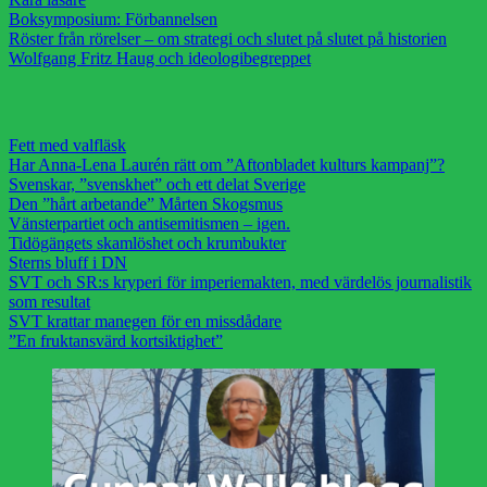
Boksymposium: Förbannelsen
Röster från rörelser – om strategi och slutet på slutet på historien
Wolfgang Fritz Haug och ideologibegreppet
Fett med valfläsk
Har Anna-Lena Laurén rätt om ”Aftonbladet kulturs kampanj”?
Svenskar, ”svenskhet” och ett delat Sverige
Den ”hårt arbetande” Mårten Skogsmus
Vänsterpartiet och antisemitismen – igen.
Tidögängets skamlöshet och krumbukter
Sterns bluff i DN
SVT och SR:s kryperi för imperiemakten, med värdelös journalistik
som resultat
SVT krattar manegen för en missdådare
”En fruktansvärd kortsiktighet”