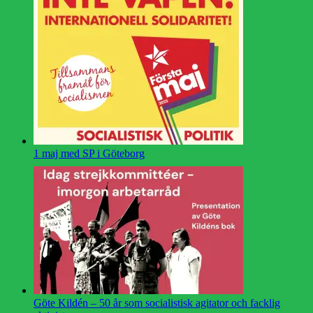
1 maj med SP i Göteborg
Göte Kildén – 50 år som socialistisk agitator och facklig