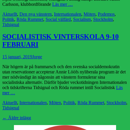
Carlsson, klubbordförande
Läs mer …
Kategorier
Aktuellt
,
Den nya vänstern
,
Internationalen
,
Möten
,
Podemos
,
Politik
,
Röda Rummet
,
Social välfärd
,
Socialism
,
Stockholm
,
Tidsignal
SOCIALISTISK VINTERSKOLA 9-10
FEBRUARI
Publicerad
Författare
15 januari, 2019
Jorge
den
När högern är på frammarsch och den svenska socialdemokratin
utan reservationer accepterar Annie Lööfs nyliberala program är det
mer nödvändigt än någonsin att vänstern formulerar sina
socialistiska alternativ. Därför bjuder veckotidningen Internationalen
och tidskrifterna Tidsignal och Röda rummet intill Socialistisk
Läs
mer …
Kategorier
Aktuellt
,
Internationalen
,
Möten
,
Politik
,
Röda Rummet
,
Stockholm
,
Tidsignal
Inläggsnavigering
←
Äldre inlägg