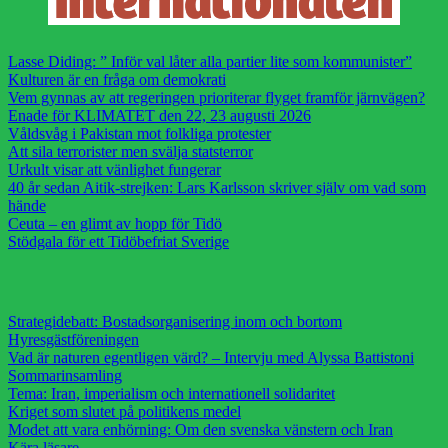
Lasse Diding: ” Inför val låter alla partier lite som kommunister”
Kulturen är en fråga om demokrati
Vem gynnas av att regeringen prioriterar flyget framför järnvägen?
Enade för KLIMATET den 22, 23 augusti 2026
Våldsvåg i Pakistan mot folkliga protester
Att sila terrorister men svälja statsterror
Urkult visar att vänlighet fungerar
40 år sedan Aitik-strejken: Lars Karlsson skriver själv om vad som
hände
Ceuta – en glimt av hopp för Tidö
Stödgala för ett Tidöbefriat Sverige
Strategidebatt: Bostadsorganisering inom och bortom
Hyresgästföreningen
Vad är naturen egentligen värd? – Intervju med Alyssa Battistoni
Sommarinsamling
Tema: Iran, imperialism och internationell solidaritet
Kriget som slutet på politikens medel
Modet att vara enhörning: Om den svenska vänstern och Iran
Kära läsare