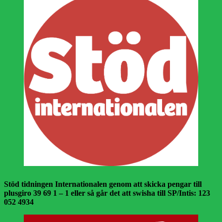
Stöd tidningen Internationalen genom att skicka pengar till
plusgiro 39 69 1 – 1 eller så går det att swisha till SP/Intis: 123
052 4934