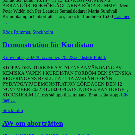
politik och kultur 10.15 – 11.15, LINKÖPING, PLAN 2
ARRANGÖR: BOKFÖRLÄGGARNA RÖDA RUMMET Med
Peter Widén och Per Leander Samtalsledare: Maria Sundvall
Kvinnokamp och aborträtt – förr, nu och i framtiden 16.00
Läs mer
…
Kategorier
Röda Rummet
,
Stockholm
Demonstration för Kurdistan
Publicerad
Författare
8 november, 2022
8 november, 2022
Socialistisk Politik
den
STOPPA DEN TURKISKA STATENS ANVÄNDNING AV
KEMISKA VAPEN I KURDISTAN FÖRDÖM DEN SVENSKA
REGERINGENS BESLUT ATT TA AVSTÅND FRÅN
PYD/YPG/YPJ DEMONSTRATION LÖRDAGEN DEN 12
NOVEMBER 2022 KL.13:00 PLATS: NORRA BANTORGET,
STOCKHOLM Låt oss stå upp tillsammans för att sätta stopp
Läs
mer …
Kategorier
Stockholm
AW om aborträtten