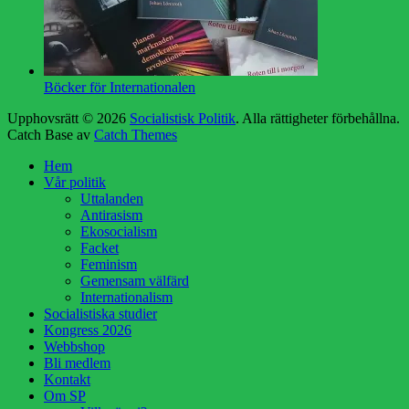
Böcker för Internationalen
Upphovsrätt © 2026
Socialistisk Politik
. Alla rättigheter förbehållna.
Catch Base av
Catch Themes
Rulla
Hem
upp
Vår politik
Uttalanden
Antirasism
Ekosocialism
Facket
Feminism
Gemensam välfärd
Internationalism
Socialistiska studier
Kongress 2026
Webbshop
Bli medlem
Kontakt
Om SP