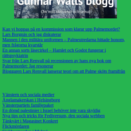
Kan vi hoppas på en kommission som klarar upp Palmemordet?
Lars Borgnäs och jag diskuterar
Mannen i den militära uniformen – Palmeutredarna hittade honom,
men frågorna kvarstår
En annan sorts läsecirkel – Hamlet och Godot fungerar i
rättspsykiatrin
Svar från Lars Renvall på recensionen av hans nya bok om
Palmemordet: Jag resonerar
Bloggaren Lars Renvall lanserar teori om att Palme sköts framifrån
Vänstern och sociala medier
Änglamakerskan i Helsingborg
Vänsterpartiets familjepaket
En dömd palestinier i Israel behöver inte vara skyldig
Nya tips och tricks för Fediversum, den sociala webben
Tänkvärt i Magasinet Konkret
Flickmördaren