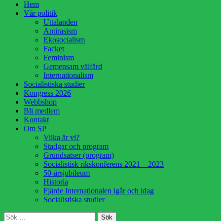
Hoppa
Hem
till
Vår politik
innehåll
Uttalanden
Antirasism
Ekosocialism
Facket
Feminism
Gemensam välfärd
Internationalism
Socialistiska studier
Kongress 2026
Webbshop
Bli medlem
Kontakt
Om SP
Vilka är vi?
Stadgar och program
Grundsatser (program)
Socialistisk rikskonferens 2021 – 2023
50-årsjubileum
Historia
Fjärde Internationalen igår och idag
Socialistiska studier
Sök
Sök