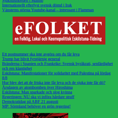
Sjukhusmorden i Malmö
Internationellt efterlyst svensk dömd i Irak
Vänsterns största Youtube-kanal – intressant i Flamman
Ett postnummer ska inte avgöra om du får leva
Trump har blivit fyrstjärnig general
Bränderna i Spanien och Frankrike: Svensk byråkrati, senfärdighet
och ren klantighet
Eskilstuna: Manifestationer för solidaritet med Palestina på lördag
8/8
Hur blev det att de friska inte får leva och de sjuka inte får dö?
Årsdagen av atombomben över Hiroshima
Eskilstuna: Man sparkade och slog kvinna
Regeringen: NU ska vi införa hårdare straff
Demokratidag på ABF 21 augusti
MP: Sörmland behöver en grön regering!