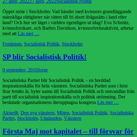
Publicerad
Författare
27 april, 2022
27 april, 2022
Socialistisk Politik
den
Öppet möte i Stockholm: Vad händer med kvinnors grundläggande
mänskliga rättigheter när rätten till fri abort ifrågasätts i land efter
land? Och hur ser läget i världen egentligen ut idag? Eva Schmitz,
kvinnoforskare, och Barbro Davidson, kvinnorörelseaktivist, arbetar
med att
Läs mer …
Kategorier
Feminism
,
Socialistisk Politik
,
Stockholm
SP blir Socialistisk Politik!
Publicerad
Författare
9 september, 2019
Jorge
den
Socialistiska Partiet blir Socialistisk Politik – en breddad
inspirationskälla för hela vänstern. Socialistiska Partiet som i höst
firar femtio år, byter namn till Socialistisk Politik och omvandlas från
parti till socialistisk inspirationskälla och politisk strömning. Det
beslutade organisationens återupptagna kongress
Läs mer …
Kategorier
Aktuellt
,
Den nya vänstern
,
Möten
,
Socialistisk Politik
,
Socialistiska
Partiet
,
Stockholm
,
Uttalanden
,
Vänstern
Första Maj mot kapitalet – till försvar för