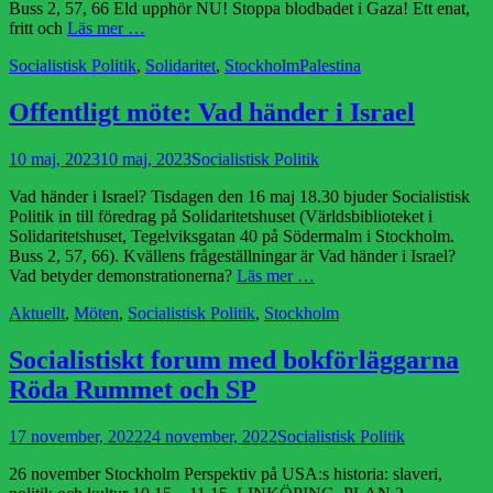
Buss 2, 57, 66 Eld upphör NU! Stoppa blodbadet i Gaza! Ett enat,
fritt och
Läs mer …
Kategorier
Etiketter
Socialistisk Politik
,
Solidaritet
,
Stockholm
Palestina
Offentligt möte: Vad händer i Israel
Publicerad
Författare
10 maj, 2023
10 maj, 2023
Socialistisk Politik
den
Vad händer i Israel? Tisdagen den 16 maj 18.30 bjuder Socialistisk
Politik in till föredrag på Solidaritetshuset (Världsbiblioteket i
Solidaritetshuset, Tegelviksgatan 40 på Södermalm i Stockholm.
Buss 2, 57, 66). Kvällens frågeställningar är Vad händer i Israel?
Vad betyder demonstrationerna?
Läs mer …
Kategorier
Aktuellt
,
Möten
,
Socialistisk Politik
,
Stockholm
Socialistiskt forum med bokförläggarna
Röda Rummet och SP
Publicerad
Författare
17 november, 2022
24 november, 2022
Socialistisk Politik
den
26 november Stockholm Perspektiv på USA:s historia: slaveri,