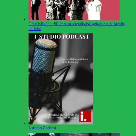
Göte Kildén – 50 år som socialistisk agitator och facklig
aktivist
I-studio Podcast