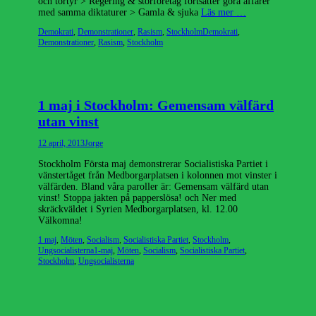
och tortyr > Regering & storföretag fortsätter göra affärer
med samma diktaturer > Gamla & sjuka
Läs mer …
Kategorier
Etiketter
Demokrati
,
Demonstrationer
,
Rasism
,
Stockholm
Demokrati
,
Demonstrationer
,
Rasism
,
Stockholm
1 maj i Stockholm: Gemensam välfärd
utan vinst
Publicerad
Författare
12 april, 2013
Jorge
den
Stockholm Första maj demonstrerar Socialistiska Partiet i
vänstertåget från Medborgarplatsen i kolonnen mot vinster i
välfärden. Bland våra paroller är: Gemensam välfärd utan
vinst! Stoppa jakten på papperslösa! och Ner med
skräckväldet i Syrien Medborgarplatsen, kl. 12.00
Välkomna!
Kategorier
1 maj
,
Möten
,
Socialism
,
Socialistiska Partiet
,
Stockholm
,
Etiketter
Ungsocialisterna
1-maj
,
Möten
,
Socialism
,
Socialistiska Partiet
,
Stockholm
,
Ungsocialisterna