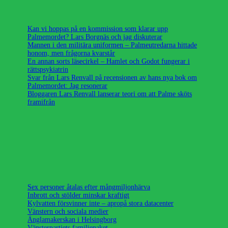
Kan vi hoppas på en kommission som klarar upp
Palmemordet? Lars Borgnäs och jag diskuterar
Mannen i den militära uniformen – Palmeutredarna hittade
honom, men frågorna kvarstår
En annan sorts läsecirkel – Hamlet och Godot fungerar i
rättspsykiatrin
Svar från Lars Renvall på recensionen av hans nya bok om
Palmemordet: Jag resonerar
Bloggaren Lars Renvall lanserar teori om att Palme sköts
framifrån
Sex personer åtalas efter mångmiljonhärva
Inbrott och stölder minskar kraftigt
Kylvatten försvinner inte – apropå stora datacenter
Vänstern och sociala medier
Änglamakerskan i Helsingborg
Vänsterpartiets familjepaket