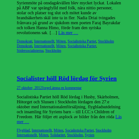
Syrienmöte på onsdagskvällen blev mycket lyckat. Lokalen
på ABF var sprängfylld med folk, nära nittio personer,
stolar och platser tog slut och mötet kunde av
brandsäkerhets skäl inte ta in fler. Nadia Driai tvingades
frånvara på grund av sjukdom men poeten Faraj Bayrakdar
och tolken Hanna Himo, förde fram den syriska
revolutionens sak. […]
Läs mer …
Kategorier
Etiketter
Demokrati
,
Internationellt
,
Möten
,
Socialistiska Partiet
,
Stockholm
Demokrati
,
Internationellt
,
Möten
,
Socialistiska Partiet
,
Södersocialisterna
,
Stockholm
Socialister höll Röd lördag för Syrien
Publicerad
Författare
27 oktober, 2012
Jorge
Lämna en kommentar
den
Socialistiska Partiet höll Röd lördag i Husby, Skärholmen,
Hötorget och Slussen i Stockholm lördagen den 27:e
oktober med Internationalenförsäljning, flygbladsutdelning
och insamling för Syriens barn – till LCC:s Children of
Freedom. Här följer ett axplock av bilder från den röda
Läs
mer …
Kategorier
Etiketter
Flygblad
,
Internationellt
,
Möten
,
Socialistiska Partiet
,
Stockholm
Internationellt
,
Möten
,
Solidaritet
,
Stockholm
,
Syrien