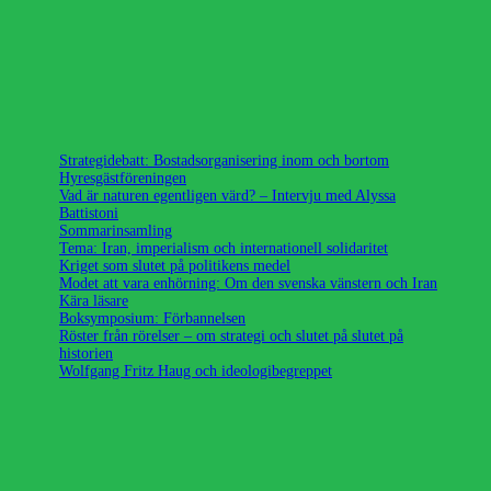
Strategidebatt: Bostadsorganisering inom och bortom
Hyresgästföreningen
Vad är naturen egentligen värd? – Intervju med Alyssa
Battistoni
Sommarinsamling
Tema: Iran, imperialism och internationell solidaritet
Kriget som slutet på politikens medel
Modet att vara enhörning: Om den svenska vänstern och Iran
Kära läsare
Boksymposium: Förbannelsen
Röster från rörelser – om strategi och slutet på slutet på
historien
Wolfgang Fritz Haug och ideologibegreppet