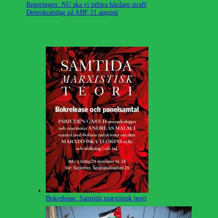
Regeringen: NU ska vi införa hårdare straff
Demokratidag på ABF 21 augusti
Bokrelease: Samtida marxistisk teori