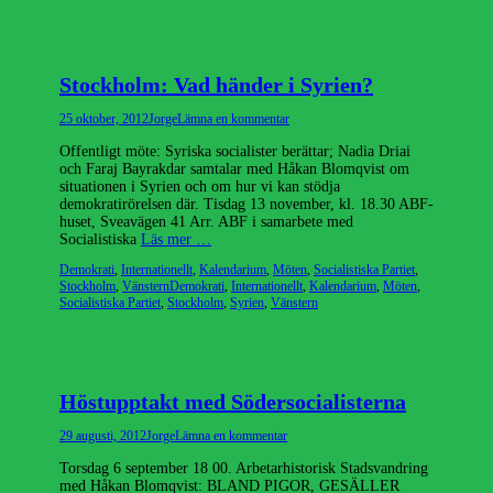
Stockholm: Vad händer i Syrien?
Publicerad
Författare
25 oktober, 2012
Jorge
Lämna en kommentar
den
Offentligt möte: Syriska socialister berättar; Nadia Driai
och Faraj Bayrakdar samtalar med Håkan Blomqvist om
situationen i Syrien och om hur vi kan stödja
demokratirörelsen där. Tisdag 13 november, kl. 18.30 ABF-
huset, Sveavägen 41 Arr. ABF i samarbete med
Socialistiska
Läs mer …
Kategorier
Demokrati
,
Internationellt
,
Kalendarium
,
Möten
,
Socialistiska Partiet
,
Etiketter
Stockholm
,
Vänstern
Demokrati
,
Internationellt
,
Kalendarium
,
Möten
,
Socialistiska Partiet
,
Stockholm
,
Syrien
,
Vänstern
Höstupptakt med Södersocialisterna
Publicerad
Författare
29 augusti, 2012
Jorge
Lämna en kommentar
den
Torsdag 6 september 18 00. Arbetarhistorisk Stadsvandring
med Håkan Blomqvist: BLAND PIGOR, GESÄLLER