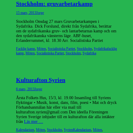
Stockholm: gruvarbetarkamp
Publicerad
Författare
15 mars, 2013
Jorge
den
Stockholm Onsdag 27 mars Gruvarbetarkampen i
Sydafrika. Dick Forslund, direkt från Sydafrika, berättar
om de sydafrikanska gruv- och lantarbetarnas kamp och om
den sydafrikanska vänsterns läge. ABF-huset,
Erlanderrummet, kl. 18.30 Arr. Socialistiska Partiet
Kategorier
Etiketter
Facklig kamp
,
Möten
,
Socialistiska Partiet
,
Stockholm
,
Sydafrika
facklig
kamp
,
Möten
,
Socialistiska Partiet
,
Stockholm
,
Sydafrika
Kulturafton Syrien
Publicerad
Författare
6 mars, 2013
Jorge
den
Årsta Folkets Hus, 15/3, kl. 19.00 Insamling till Syriens
flyktingar • Musik, konst, dans, film, poesi • Mat och dryck
Förhandsanmälan här eller via mail till
kulturafton.syrien@gmail.com Den ideella Föreningen
Syrien Sverige inbjuder till en kulturafton där alla intäkter
från
Läs mer …
Kategorier
Etiketter
Kalendarium
,
Möten
,
Stockholm
,
Syrien
Kalendarium
,
Möten
,