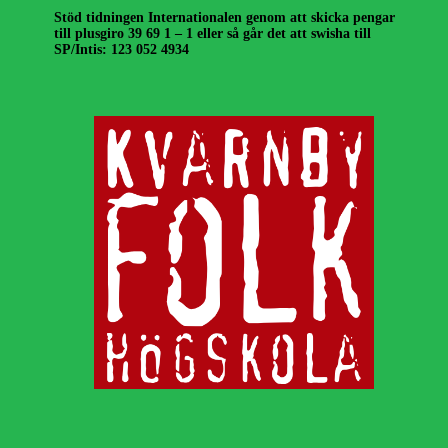
Stöd tidningen Internationalen genom att skicka pengar
till plusgiro 39 69 1 – 1 eller så går det att swisha till
SP/Intis: 123 052 4934