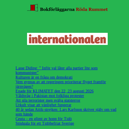
Lasse Diding: ” Inför val låter alla partier lite som
kommunister”
Kulturen är en fråga om demokrati
Vem gynnas av att regeringen prioriterar flyget framför
järnvägen?
Enade för KLIMATET den 22, 23 augusti 2026
Våldsvåg i Pakistan mot folkliga protester
Att sila terrorister men svälja statsterror
Urkult visar att vänlighet fungerar
40 år sedan Aitik-strejken: Lars Karlsson skriver själv om vad
som hände
Ceuta – en glimt av hopp för Tidö
Stödgala för ett Tidöbefriat Sverige