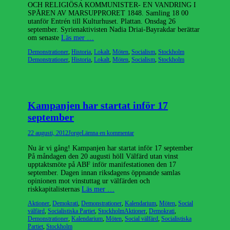
OCH RELIGIÖSA KOMMUNISTER- EN VANDRING I
SPÅREN AV MARSUPPRORET 1848. Samling 18 00
utanför Entrén till Kulturhuset. Plattan. Onsdag 26
september. Syrienaktivisten Nadia Driai-Bayrakdar berättar
om senaste
Läs mer …
Kategorier
Etiketter
Demonstrationer
,
Historia
,
Lokalt
,
Möten
,
Socialism
,
Stockholm
Demonstrationer
,
Historia
,
Lokalt
,
Möten
,
Socialism
,
Stockholm
Kampanjen har startat inför 17
september
Publicerad
Författare
22 augusti, 2012
Jorge
Lämna en kommentar
den
Nu är vi gång! Kampanjen har startat inför 17 september
På måndagen den 20 augusti höll Välfärd utan vinst
upptaktsmöte på ABF inför manifestationen den 17
september. Dagen innan riksdagens öppnande samlas
opinionen mot vinstuttag ur välfärden och
riskkapitalisternas
Läs mer …
Kategorier
Aktioner
,
Demokrati
,
Demonstrationer
,
Kalendarium
,
Möten
,
Social
Etiketter
välfärd
,
Socialistiska Partiet
,
Stockholm
Aktioner
,
Demokrati
,
Demonstrationer
,
Kalendarium
,
Möten
,
Social välfärd
,
Socialistiska
Partiet
,
Stockholm