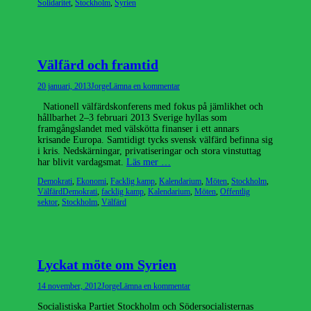
Solidaritet
,
Stockholm
,
Syrien
Välfärd och framtid
Publicerad
Författare
20 januari, 2013
Jorge
Lämna en kommentar
den
Nationell välfärdskonferens med fokus på jämlikhet och
hållbarhet 2–3 februari 2013 Sverige hyllas som
framgångslandet med välskötta finanser i ett annars
krisande Europa. Samtidigt tycks svensk välfärd befinna sig
i kris. Nedskärningar, privatiseringar och stora vinstuttag
har blivit vardagsmat.
Läs mer …
Kategorier
Demokrati
,
Ekonomi
,
Facklig kamp
,
Kalendarium
,
Möten
,
Stockholm
,
Etiketter
Välfärd
Demokrati
,
facklig kamp
,
Kalendarium
,
Möten
,
Offentlig
sektor
,
Stockholm
,
Välfärd
Lyckat möte om Syrien
Publicerad
Författare
14 november, 2012
Jorge
Lämna en kommentar
den
Socialistiska Partiet Stockholm och Södersocialisternas