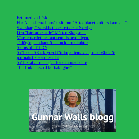
Fett med valfläsk
Har Anna-Lena Laurén rätt om ”Aftonbladet kulturs kampanj”?
Svenskar, ”svenskhet” och ett delat Sverige
Den ”hårt arbetande” Mårten Skogsmus
Vänsterpartiet och antisemitismen – igen.
Tidögängets skamlöshet och krumbukter
Sterns bluff i DN
SVT och SR:s kryperi för imperiemakten, med värdelös
journalistik som resultat
SVT krattar manegen för en missdådare
”En fruktansvärd kortsiktighet”