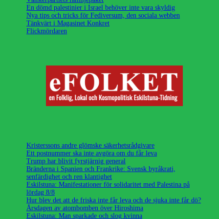
En dömd palestinier i Israel behöver inte vara skyldig
Nya tips och tricks för Fediversum, den sociala webben
Tänkvärt i Magasinet Konkret
Flickmördaren
Kristerssons andre glömske säkerhetsrådgivare
Ett postnummer ska inte avgöra om du får leva
Trump har blivit fyrstjärnig general
Bränderna i Spanien och Frankrike: Svensk byråkrati,
senfärdighet och ren klantighet
Eskilstuna: Manifestationer för solidaritet med Palestina på
lördag 8/8
Hur blev det att de friska inte får leva och de sjuka inte får dö?
Årsdagen av atombomben över Hiroshima
Eskilstuna: Man sparkade och slog kvinna