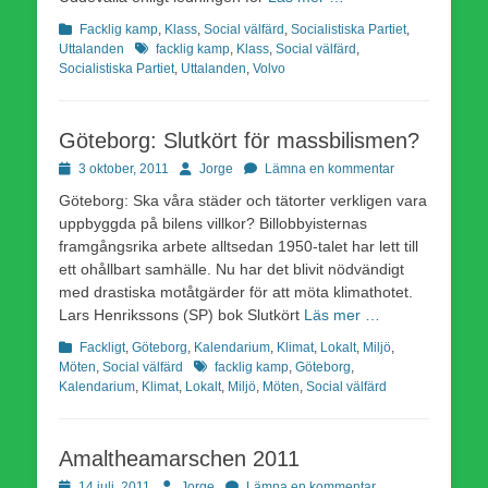
Kategorier
Facklig kamp
,
Klass
,
Social välfärd
,
Socialistiska Partiet
,
Etiketter
Uttalanden
facklig kamp
,
Klass
,
Social välfärd
,
Socialistiska Partiet
,
Uttalanden
,
Volvo
Göteborg: Slutkört för massbilismen?
Publicerad
Författare
3 oktober, 2011
Jorge
Lämna en kommentar
den
Göteborg: Ska våra städer och tätorter verkligen vara
uppbyggda på bilens villkor? Billobbyisternas
framgångsrika arbete alltsedan 1950-talet har lett till
ett ohållbart samhälle. Nu har det blivit nödvändigt
med drastiska motåtgärder för att möta klimathotet.
Lars Henrikssons (SP) bok Slutkört
Läs mer …
Kategorier
Fackligt
,
Göteborg
,
Kalendarium
,
Klimat
,
Lokalt
,
Miljö
,
Etiketter
Möten
,
Social välfärd
facklig kamp
,
Göteborg
,
Kalendarium
,
Klimat
,
Lokalt
,
Miljö
,
Möten
,
Social välfärd
Amaltheamarschen 2011
Publicerad
Författare
14 juli, 2011
Jorge
Lämna en kommentar