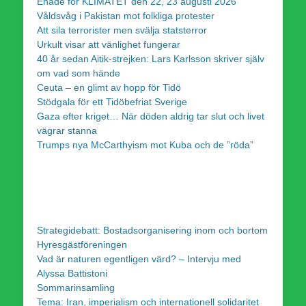
Enade för KLIMATET den 22, 23 augusti 2026
Våldsvåg i Pakistan mot folkliga protester
Att sila terrorister men svälja statsterror
Urkult visar att vänlighet fungerar
40 år sedan Aitik-strejken: Lars Karlsson skriver själv
om vad som hände
Ceuta – en glimt av hopp för Tidö
Stödgala för ett Tidöbefriat Sverige
Gaza efter kriget… När döden aldrig tar slut och livet
vägrar stanna
Trumps nya McCarthyism mot Kuba och de ”röda”
Strategidebatt: Bostadsorganisering inom och bortom
Hyresgästföreningen
Vad är naturen egentligen värd? – Intervju med
Alyssa Battistoni
Sommarinsamling
Tema: Iran, imperialism och internationell solidaritet