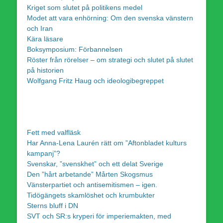
Kriget som slutet på politikens medel
Modet att vara enhörning: Om den svenska vänstern
och Iran
Kära läsare
Boksymposium: Förbannelsen
Röster från rörelser – om strategi och slutet på slutet
på historien
Wolfgang Fritz Haug och ideologibegreppet
Fett med valfläsk
Har Anna-Lena Laurén rätt om ”Aftonbladet kulturs
kampanj”?
Svenskar, ”svenskhet” och ett delat Sverige
Den ”hårt arbetande” Mårten Skogsmus
Vänsterpartiet och antisemitismen – igen.
Tidögängets skamlöshet och krumbukter
Sterns bluff i DN
SVT och SR:s kryperi för imperiemakten, med