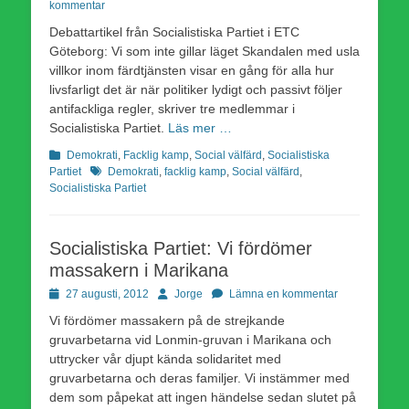
den
kommentar
Debattartikel från Socialistiska Partiet i ETC
Göteborg: Vi som inte gillar läget Skandalen med usla
villkor inom färdtjänsten visar en gång för alla hur
livsfarligt det är när politiker lydigt och passivt följer
antifackliga regler, skriver tre medlemmar i
Socialistiska Partiet.
Läs mer …
Kategorier
Demokrati
,
Facklig kamp
,
Social välfärd
,
Socialistiska
Etiketter
Partiet
Demokrati
,
facklig kamp
,
Social välfärd
,
Socialistiska Partiet
Socialistiska Partiet: Vi fördömer
massakern i Marikana
Publicerad
Författare
27 augusti, 2012
Jorge
Lämna en kommentar
den
Vi fördömer massakern på de strejkande
gruvarbetarna vid Lonmin-gruvan i Marikana och
uttrycker vår djupt kända solidaritet med
gruvarbetarna och deras familjer. Vi instämmer med
dem som påpekat att ingen händelse sedan slutet på