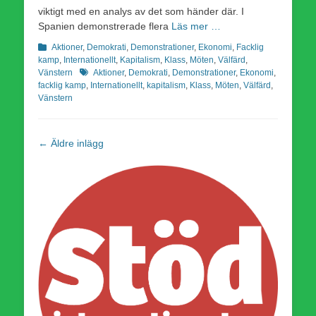
viktigt med en analys av det som händer där. I
Spanien demonstrerade flera
Läs mer …
Kategorier
Aktioner
,
Demokrati
,
Demonstrationer
,
Ekonomi
,
Facklig
kamp
,
Internationellt
,
Kapitalism
,
Klass
,
Möten
,
Välfärd
,
Etiketter
Vänstern
Aktioner
,
Demokrati
,
Demonstrationer
,
Ekonomi
,
facklig kamp
,
Internationellt
,
kapitalism
,
Klass
,
Möten
,
Välfärd
,
Vänstern
Inläggsnavigering
←
Äldre inlägg