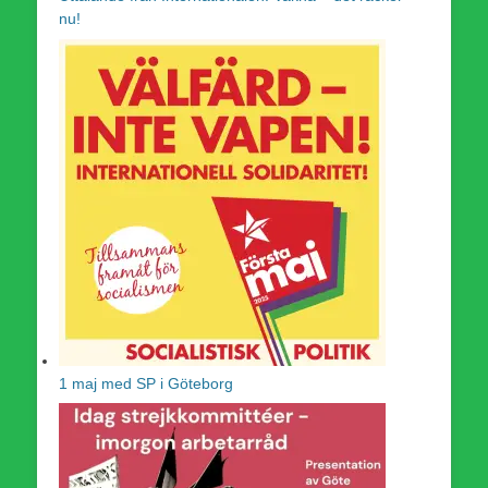
nu!
1 maj med SP i Göteborg