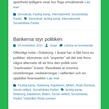
apartheid tydligare visar hur föga omvälvande
Läs
mer …
Kategorier
Demokrati
,
Facklig kamp
,
Internationellt
,
Socialistiska
Etiketter
Partiet
Demokrati
,
facklig kamp
,
Internationellt
,
Socialistiska Partiet
Bankerna styr politiken
Publicerad
Författare
19 november, 2011
Jorge
Lämna en kommentar
den
Offentligt möte i Göteborg: I åratal har vi fått höra av
politiker, ekonomer och ”experter” att det inte finns
några alternativ till att föra den politik som
”marknaden” kräver. Resultatet är enorma
vinstökningar, nedskärningar i välfärden och en
uppblåst finanssektor
Läs mer …
Kategorier
Facklig kamp
,
Göteborg
,
Kapitalism
,
Möten
,
Röda Rummet
,
Etiketter
Social välfärd
,
Socialistiska Partiet
facklig kamp
,
Göteborg
,
kapitalism
,
Möten
,
Social välfärd
,
Socialistiska
Partiet
,
Tidskriften Röda rummet