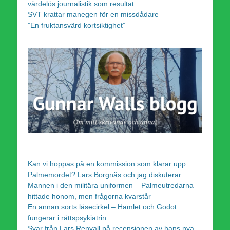
värdelös journalistik som resultat
SVT krattar manegen för en missdådare
”En fruktansvärd kortsiktighet”
Kan vi hoppas på en kommission som klarar upp
Palmemordet? Lars Borgnäs och jag diskuterar
Mannen i den militära uniformen – Palmeutredarna
hittade honom, men frågorna kvarstår
En annan sorts läsecirkel – Hamlet och Godot
fungerar i rättspsykiatrin
Svar från Lars Renvall på recensionen av hans nya