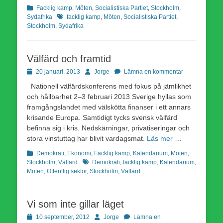
Kategorier
Facklig kamp
,
Möten
,
Socialistiska Partiet
,
Stockholm
,
Etiketter
Sydafrika
facklig kamp
,
Möten
,
Socialistiska Partiet
,
Stockholm
,
Sydafrika
Välfärd och framtid
Publicerad
Författare
20 januari, 2013
Jorge
Lämna en kommentar
den
Nationell välfärdskonferens med fokus på jämlikhet
och hållbarhet 2–3 februari 2013 Sverige hyllas som
framgångslandet med välskötta finanser i ett annars
krisande Europa. Samtidigt tycks svensk välfärd
befinna sig i kris. Nedskärningar, privatiseringar och
stora vinstuttag har blivit vardagsmat.
Läs mer …
Kategorier
Demokrati
,
Ekonomi
,
Facklig kamp
,
Kalendarium
,
Möten
,
Etiketter
Stockholm
,
Välfärd
Demokrati
,
facklig kamp
,
Kalendarium
,
Möten
,
Offentlig sektor
,
Stockholm
,
Välfärd
Vi som inte gillar läget
Publicerad
Författare
10 september, 2012
Jorge
Lämna en