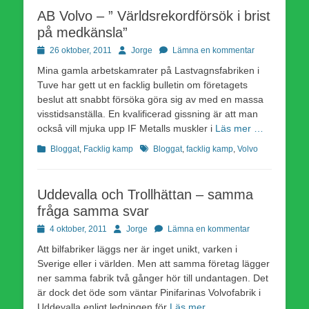
AB Volvo – ” Världsrekordförsök i brist
på medkänsla”
Publicerad
Författare
26 oktober, 2011
Jorge
Lämna en kommentar
den
Mina gamla arbetskamrater på Lastvagnsfabriken i
Tuve har gett ut en facklig bulletin om företagets
beslut att snabbt försöka göra sig av med en massa
visstidsanställa. En kvalificerad gissning är att man
också vill mjuka upp IF Metalls muskler i
Läs mer …
Kategorier
Etiketter
Bloggat
,
Facklig kamp
Bloggat
,
facklig kamp
,
Volvo
Uddevalla och Trollhättan – samma
fråga samma svar
Publicerad
Författare
4 oktober, 2011
Jorge
Lämna en kommentar
den
Att bilfabriker läggs ner är inget unikt, varken i
Sverige eller i världen. Men att samma företag lägger
ner samma fabrik två gånger hör till undantagen. Det
är dock det öde som väntar Pinifarinas Volvofabrik i
Uddevalla enligt ledningen för
Läs mer …