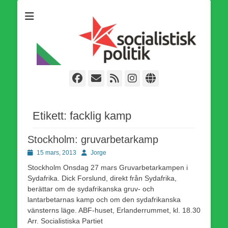
Som medlem i Socialistisk Politik är du medlem i den
Socialistisk Politik
världsomfattande socialistiska Fjärde Internationalen och en viktig
tillgång i kampen för en socialistisk framtid!
Facebook
E-
Webbflöde
Instagram
Webbplats
post
Etikett:
facklig kamp
Stockholm: gruvarbetarkamp
Publicerad
Författare
15 mars, 2013
Jorge
den
Stockholm Onsdag 27 mars Gruvarbetarkampen i
Sydafrika. Dick Forslund, direkt från Sydafrika,
berättar om de sydafrikanska gruv- och
lantarbetarnas kamp och om den sydafrikanska
vänsterns läge. ABF-huset, Erlanderrummet, kl. 18.30
Arr. Socialistiska Partiet