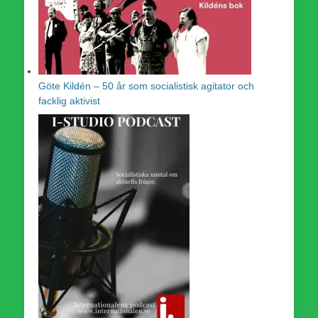
Göte Kildén – 50 år som socialistisk agitator och
facklig aktivist