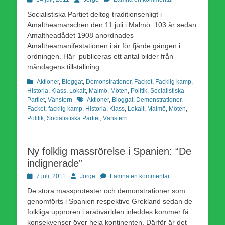
den
Socialistiska Partiet deltog traditionsenligt i
Amaltheamarschen den 11 juli i Malmö. 103 år sedan
Amaltheadådet 1908 anordnades
Amaltheamanifestationen i år för fjärde gången i
ordningen. Här publiceras ett antal bilder från
måndagens tillställning.
Kategorier
Aktioner
,
Bloggat
,
Demonstrationer
,
Facket
,
Facklig kamp
,
Historia
,
Klass
,
Lokalt
,
Malmö
,
Möten
,
Politik
,
Socialistiska
Etiketter
Partiet
,
Vänstern
Aktioner
,
Bloggat
,
Demonstrationer
,
Facket
,
facklig kamp
,
Historia
,
Klass
,
Lokalt
,
Malmö
,
Möten
,
Politik
,
Socialistiska Partiet
,
Vänstern
Ny folklig massrörelse i Spanien: “De
indignerade”
Publicerad
Författare
7 juli, 2011
Jorge
Lämna en kommentar
den
De stora massprotester och demonstrationer som
genomförts i Spanien respektive Grekland sedan de
folkliga upproren i arabvärlden inleddes kommer få
konsekvenser över hela kontinenten. Därför är det