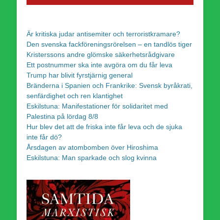
Är kritiska judar antisemiter och terroristkramare?
Den svenska fackföreningsrörelsen – en tandlös tiger
Kristerssons andre glömske säkerhetsrådgivare
Ett postnummer ska inte avgöra om du får leva
Trump har blivit fyrstjärnig general
Bränderna i Spanien och Frankrike: Svensk byråkrati,
senfärdighet och ren klantighet
Eskilstuna: Manifestationer för solidaritet med
Palestina på lördag 8/8
Hur blev det att de friska inte får leva och de sjuka
inte får dö?
Årsdagen av atombomben över Hiroshima
Eskilstuna: Man sparkade och slog kvinna