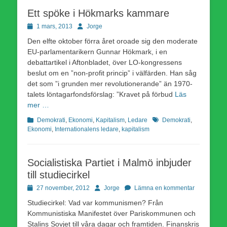
Ett spöke i Hökmarks kammare
Publicerad
Författare
1 mars, 2013
Jorge
den
Den elfte oktober förra året oroade sig den moderate
EU-parlamentarikern Gunnar Hökmark, i en
debattartikel i Aftonbladet, över LO-kongressens
beslut om en ”non-profit princip” i välfärden. Han såg
det som ”i grunden mer revolutionerande” än 1970-
talets löntagarfondsförslag: ”Kravet på förbud
Läs
mer …
Kategorier
Etiketter
Demokrati
,
Ekonomi
,
Kapitalism
,
Ledare
Demokrati
,
Ekonomi
,
Internationalens ledare
,
kapitalism
Socialistiska Partiet i Malmö inbjuder
till studiecirkel
Publicerad
Författare
27 november, 2012
Jorge
Lämna en kommentar
den
Studiecirkel: Vad var kommunismen? Från
Kommunistiska Manifestet över Pariskommunen och
Stalins Sovjet till våra dagar och framtiden. Finanskris