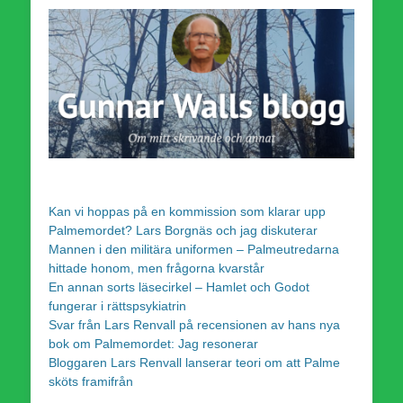
Kan vi hoppas på en kommission som klarar upp
Palmemordet? Lars Borgnäs och jag diskuterar
Mannen i den militära uniformen – Palmeutredarna
hittade honom, men frågorna kvarstår
En annan sorts läsecirkel – Hamlet och Godot
fungerar i rättspsykiatrin
Svar från Lars Renvall på recensionen av hans nya
bok om Palmemordet: Jag resonerar
Bloggaren Lars Renvall lanserar teori om att Palme
sköts framifrån