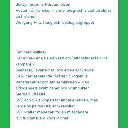
Boksymposium: Förbannelsen
Röster från rörelser – om strategi och slutet på slutet
på historien
Wolfgang Fritz Haug och ideologibegreppet
Fett med valfläsk
Har Anna-Lena Laurén rätt om ”Aftonbladet kulturs
kampanj”?
Svenskar, ”svenskhet” och ett delat Sverige
Den ”hårt arbetande” Mårten Skogsmus
Vänsterpartiet och antisemitismen – igen.
Tidögängets skamlöshet och krumbukter
Sterns bluff i DN
SVT och SR:s kryperi för imperiemakten, med
värdelös journalistik som resultat
SVT krattar manegen för en missdådare
”En fruktansvärd kortsiktighet”