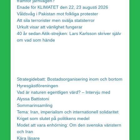
framför järnvägen?
Enade för KLIMATET den 22, 23 augusti 2026
Våldsvåg i Pakistan mot folkliga protester
Att sila terrorister men svälja statsterror
Urkult visar att vänlighet fungerar
40 år sedan Aitik-strejken: Lars Karlsson skriver själv
om vad som hände
Strategidebatt: Bostadsorganisering inom och bortom
Hyresgästföreningen
Vad är naturen egentligen värd? – Intervju med
Alyssa Battistoni
Sommarinsamling
Tema: Iran, imperialism och internationell solidaritet
Kriget som slutet på politikens medel
Modet att vara enhörning: Om den svenska vänstern
och Iran
Kära läsare