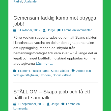
Partiet
,
Uttalanden
Gemensam facklig kamp mot otrygga
jobb!
Publicerad
Författare
31 oktober, 2012
Jorge
Lämna en kommentar
den
Förra veckan rapporterades det om att Scans slakteri
i Kristianstad varslat en del ur den egna personalen
om uppsägning, medan de inhyrda från
bemanningsföretaget fick vara kvar. – Så länge det är
legalt och inget kraftfullt motstånd uppbådas kommer
arbetsgivarna
Läs mer …
Kategorier
Etiketter
Ekonomi
,
Facklig kamp
,
Social välfärd
Arbete och
fackliga rättigheter
,
Ekonomi
,
Social välfärd
STÄLL OM – Skapa jobb och få ett
hållbart samhälle
Publicerad
Författare
11 september, 2012
Jorge
Lämna en
den
kommentar