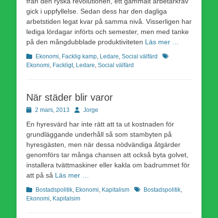
från den ryska revolutionen, ett gammalt arbetarkrav
gick i uppfyllelse. Sedan dess har den dagliga
arbetstiden legat kvar på samma nivå. Visserligen har
lediga lördagar införts och semester, men med tanke
på den mångdubblade produktiviteten
Läs mer …
Kategorier
Etiketter
Ekonomi
,
Facklig kamp
,
Ledare
,
Social välfärd
Ekonomi
,
Fackligt
,
Ledare
,
Social välfärd
När städer blir varor
Publicerad
Författare
2 mars, 2013
Jorge
den
En hyresvärd har inte rätt att ta ut kostnaden för
grundläggande underhåll så som stambyten på
hyresgästen, men när dessa nödvändiga åtgärder
genomförs tar många chansen att också byta golvet,
installera tvättmaskiner eller kakla om badrummet för
att på så
Läs mer …
Kategorier
Etiketter
Bostadspolitik
,
Ekonomi
,
Kapitalism
Bostadspolitik
,
Ekonomi
,
Kapitalsim