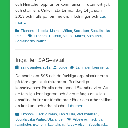
och klimathot öppnar för kommunism – utan förtryck
och stalinism. Cirkeln startar måndag 14 januari
2013 och hålls på fem möten. Inledningar och
Läs
mer …
Kategorier
Ekonomi
,
Historia
,
Malmö
,
Möten
,
Socialism
,
Socialistiska
Etiketter
Partiet
Ekonomi
,
Historia
,
Malmö
,
Möten
,
Socialism
,
Socialistiska Partiet
Inga fler SAS–avtal!
Publicerad
Författare
22 november, 2012
Jorge
Lämna en kommentar
den
De avtal som SAS och de fackliga organisationerna
på företaget slutit riskerar att få allvarliga
konsekvenser för alla arbetande i Skandinavien. Att
de fackliga ledningarna och även många enskilda
anställda hellre tar försämrade löner och arbetsvillkor
än konkurs och arbetslöshet
Läs mer …
Kategorier
Ekonomi
,
Facklig kamp
,
Kapitalism
,
Partistyrelsen
,
Etiketter
Socialistiska Partiet
,
Uttalanden
Arbete och fackliga
rättigheter
,
Ekonomi
,
kapitalism
,
Partistyrelsen
,
Socialistiska