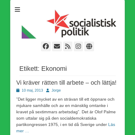
Som medlem i Socialistisk Politik är du medlem i den
Socialistisk Politik
världsomfattande socialistiska Fjärde Internationalen och en viktig
tillgång i kampen för en socialistisk framtid!
Facebook
E-
Webbflöde
Instagram
Webbplats
post
Etikett:
Ekonomi
Vi kräver rätten till arbete – och lättja!
Publicerad
Författare
10 maj, 2013
Jorge
den
”Det ligger mycket av en strävan till ett öppnare och
mjukare samhälle och av en mänsklig omtanke i
kravet på sextimmars arbetsdag”. Det är Olof Palme
som uttalar sig på den socialdemokratiska
partikongressen 1975, i en tid då Sverige under
Läs
mer …