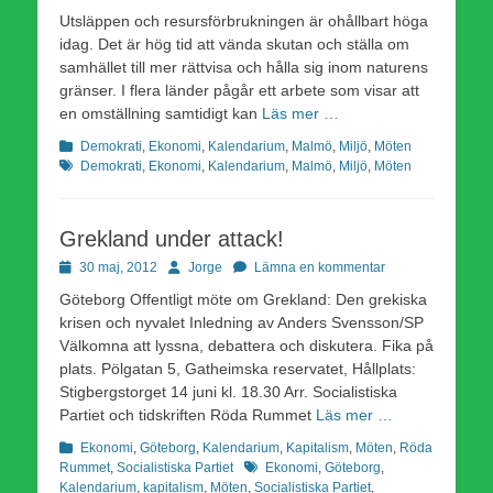
Utsläppen och resursförbrukningen är ohållbart höga
idag. Det är hög tid att vända skutan och ställa om
samhället till mer rättvisa och hålla sig inom naturens
gränser. I flera länder pågår ett arbete som visar att
en omställning samtidigt kan
Läs mer …
Kategorier
Etiketter
Demokrati
,
Ekonomi
,
Kalendarium
,
Malmö
,
Miljö
,
Möten
Demokrati
,
Ekonomi
,
Kalendarium
,
Malmö
,
Miljö
,
Möten
Grekland under attack!
Publicerad
Författare
30 maj, 2012
Jorge
Lämna en kommentar
den
Göteborg Offentligt möte om Grekland: Den grekiska
krisen och nyvalet Inledning av Anders Svensson/SP
Välkomna att lyssna, debattera och diskutera. Fika på
plats. Pölgatan 5, Gatheimska reservatet, Hållplats:
Stigbergstorget 14 juni kl. 18.30 Arr. Socialistiska
Partiet och tidskriften Röda Rummet
Läs mer …
Kategorier
Ekonomi
,
Göteborg
,
Kalendarium
,
Kapitalism
,
Möten
,
Röda
Etiketter
Rummet
,
Socialistiska Partiet
Ekonomi
,
Göteborg
,
Kalendarium
,
kapitalism
,
Möten
,
Socialistiska Partiet
,