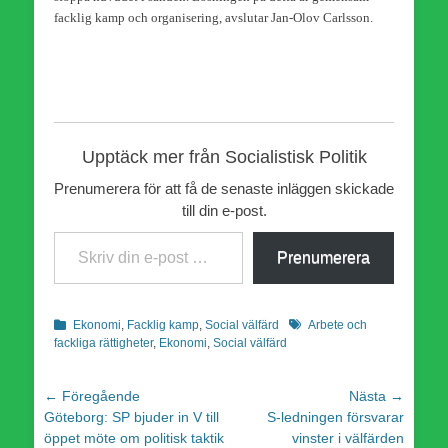
facklig kamp och organisering, avslutar Jan-Olov Carlsson.
Upptäck mer från Socialistisk Politik
Prenumerera för att få de senaste inläggen skickade
till din e-post.
Skriv din e-post …
Prenumerera
Kategorier
Etiketter
Ekonomi
,
Facklig kamp
,
Social välfärd
Arbete och
fackliga rättigheter
,
Ekonomi
,
Social välfärd
Inläggsnavigering
← Föregående
Nästa →
Föregående
Nästa
Göteborg: SP bjuder in V till
S-ledningen försvarar
inlägg:
inlägg:
öppet möte om politisk taktik
vinster i välfärden