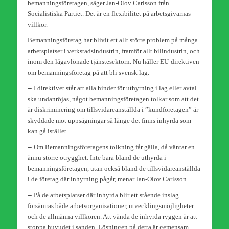
bemanningsföretagen, säger Jan-Olov Carlsson från
Socialistiska Partiet. Det är en flexibilitet på arbetsgivarnas
villkor.
Bemanningsföretag har blivit ett allt större problem på många
arbetsplatser i verkstadsindustrin, framför allt bilindustrin, och
inom den lågavlönade tjänstesektorn. Nu håller EU-direktiven
om bemanningsföretag på att bli svensk lag.
–
I direktivet står att alla hinder för uthyrning i lag eller avtal
ska undanröjas, något bemanningsföretagen tolkar som att det
är diskriminering om tillsvidareanställda i ”kundföretagen” är
skyddade mot uppsägningar så länge det finns inhyrda som
kan gå istället.
–
Om Bemanningsföretagens tolkning får gälla, då väntar en
ännu större otrygghet. Inte bara bland de uthyrda i
bemanningsföretagen, utan också bland de tillsvidareanställda
i de företag där inhyrning pågår, menar Jan-Olov Carlsson
–
På de arbetsplatser där inhyrda blir ett stående inslag
försämras både arbetsorganisationer, utvecklingsmöjligheter
och de allmänna villkoren. Att vända de inhyrda ryggen är att
stoppa huvudet i sanden. Lösningen på detta är gemensam