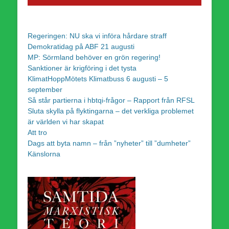
Regeringen: NU ska vi införa hårdare straff
Demokratidag på ABF 21 augusti
MP: Sörmland behöver en grön regering!
Sanktioner är krigföring i det tysta
KlimatHoppMötets Klimatbuss 6 augusti – 5
september
Så står partierna i hbtqi-frågor – Rapport från RFSL
Sluta skylla på flyktingarna – det verkliga problemet
är världen vi har skapat
Att tro
Dags att byta namn – från ”nyheter” till ”dumheter”
Känslorna