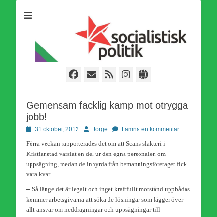
Som medlem i Socialistisk Politik är du medlem i den
Socialistisk Politik
världsomfattande socialistiska Fjärde Internationalen och en viktig
tillgång i kampen för en socialistisk framtid!
Facebook
E-
Webbflöde
Instagram
Webbplats
post
Gemensam facklig kamp mot otrygga
jobb!
Publicerad
Författare
31 oktober, 2012
Jorge
Lämna en kommentar
den
Förra veckan rapporterades det om att Scans slakteri i
Kristianstad varslat en del ur den egna personalen om
uppsägning, medan de inhyrda från bemanningsföretaget fick
vara kvar.
–
Så länge det är legalt och inget kraftfullt motstånd uppbådas
kommer arbetsgivarna att söka de lösningar som lägger över
allt ansvar om neddragningar och uppsägningar till