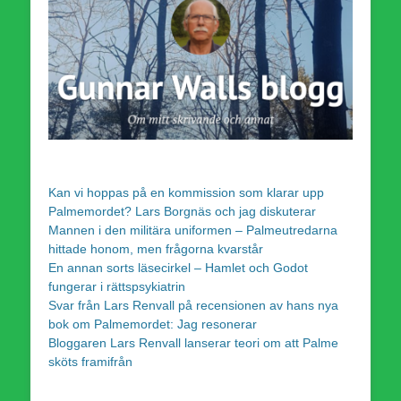
Kan vi hoppas på en kommission som klarar upp
Palmemordet? Lars Borgnäs och jag diskuterar
Mannen i den militära uniformen – Palmeutredarna
hittade honom, men frågorna kvarstår
En annan sorts läsecirkel – Hamlet och Godot
fungerar i rättspsykiatrin
Svar från Lars Renvall på recensionen av hans nya
bok om Palmemordet: Jag resonerar
Bloggaren Lars Renvall lanserar teori om att Palme
sköts framifrån