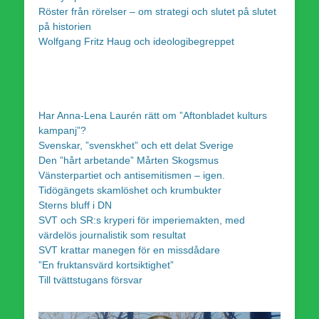
Röster från rörelser – om strategi och slutet på slutet
på historien
Wolfgang Fritz Haug och ideologibegreppet
Har Anna-Lena Laurén rätt om ”Aftonbladet kulturs
kampanj”?
Svenskar, ”svenskhet” och ett delat Sverige
Den ”hårt arbetande” Mårten Skogsmus
Vänsterpartiet och antisemitismen – igen.
Tidögängets skamlöshet och krumbukter
Sterns bluff i DN
SVT och SR:s kryperi för imperiemakten, med
värdelös journalistik som resultat
SVT krattar manegen för en missdådare
”En fruktansvärd kortsiktighet”
Till tvättstugans försvar