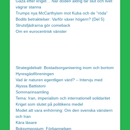
Gaza efter kriget… När döden aldrig tar slut och livet
vägrar stanna
Trumps nya McCarthyism mot Kuba och de ”röda”
Bodils betraktelser: Varför växer högern? (Del 5)
Strutsfjädrarna gör comeback
Om en eurocentrisk vänster
Strategidebatt: Bostadsorganisering inom och bortom
Hyresgästföreningen
Vad är naturen egentligen värd? – Intervju med
Alyssa Battistoni
Sommarinsamling
Tema: Iran, imperialism och internationell solidaritet
Kriget som slutet på politikens medel
Modet att vara enhörning: Om den svenska vänstern
och Iran
Kära läsare
Boksymposium: Förbannelsen