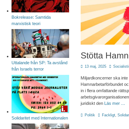
Bokrelease: Samtida
marxistisk teori
Stötta Hamns
Uttalande från SP: Ta avstånd
Publicerad
Författare
13 maj, 2025
Socialisti
från Israels terror
den
Miljardkoncerner ska inte
Hamnarbetarförbundet oc
in i flera omfattande rät
arbetsgivarorganisationen
juridiskt den
Läs mer …
Kategorier
Etiketter
Politik
Fackligt
,
Solidar
Solidaritet med Internationalen