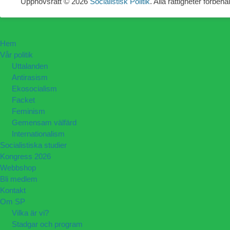
Upphovsrätt © 2026
Socialistisk Politik
. Alla rättigheter förbehål
Hem
Vår politik
Uttalanden
Antirasism
Ekosocialism
Facket
Feminism
Gemensam välfärd
Internationalism
Socialistiska studier
Kongress 2026
Webbshop
Bli medlem
Kontakt
Om SP
Vilka är vi?
Stadgar och program