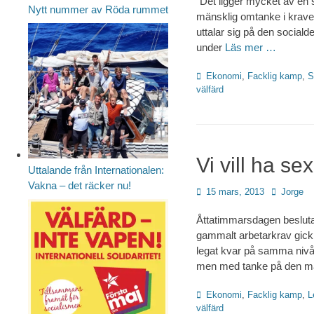
”Det ligger mycket av en 
Nytt nummer av Röda rummet
mänsklig omtanke i krave
uttalar sig på den social
under
Läs mer …
Kategorier
Ekonomi
,
Facklig kamp
,
S
välfärd
Vi vill ha s
Uttalande från Internationalen:
Vakna – det räcker nu!
Publicerad
Författare
15 mars, 2013
Jorge
den
Åttatimmarsdagen beslutad
gammalt arbetarkrav gick 
legat kvar på samma nivå.
men med tanke på den må
Kategorier
Ekonomi
,
Facklig kamp
,
L
välfärd