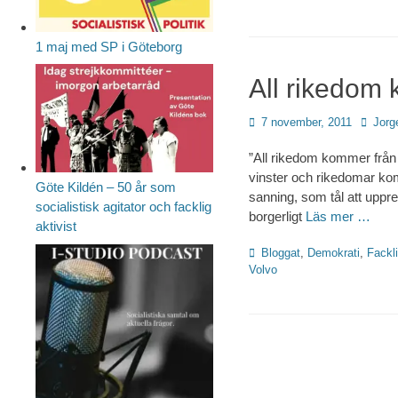
1 maj med SP i Göteborg
All rikedom
Publicerad
Författ
7 november, 2011
Jorg
den
”All rikedom kommer från 
vinster och rikedomar kom
Göte Kildén – 50 år som
sanning, som tål att uppre
socialistisk agitator och facklig
borgerligt
Läs mer …
aktivist
Kategorier
Bloggat
,
Demokrati
,
Fackl
Volvo