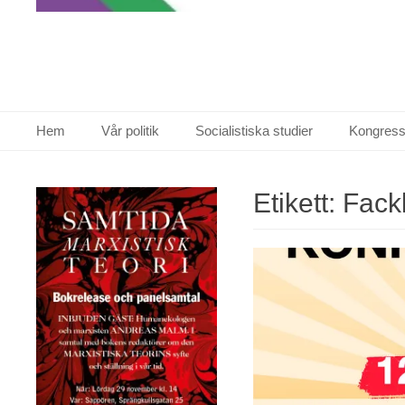
Primär meny
Hoppa
Hem
Vår politik
Socialistiska studier
Kongress
till
innehåll
Etikett:
Fackl