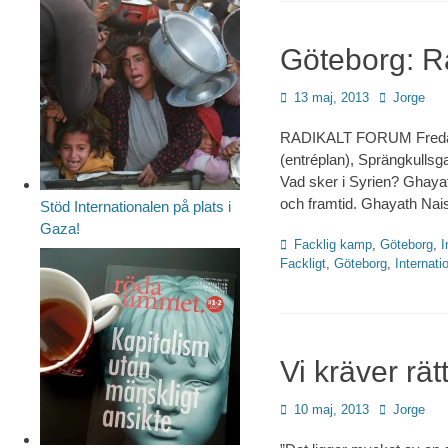
Göteborg: R
Publicerad
Författare
13 maj, 2013
Jorge
den
RADIKALT FORUM Fredag d
(entréplan), Sprängkullsg
Vad sker i Syrien? Ghaya
och framtid. Ghayath Nais
Stöd Internationalen på plats i
Gaza!
Kategorier
Facklig kamp
,
Göteborg
,
I
Fackligt
,
Göteborg
,
Internatio
Vi kräver rätt
Publicerad
Författare
10 maj, 2013
Jorge
den