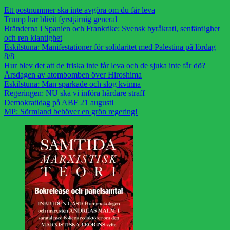
Ett postnummer ska inte avgöra om du får leva
Trump har blivit fyrstjärnig general
Bränderna i Spanien och Frankrike: Svensk byråkrati, senfärdighet
och ren klantighet
Eskilstuna: Manifestationer för solidaritet med Palestina på lördag
8/8
Hur blev det att de friska inte får leva och de sjuka inte får dö?
Årsdagen av atombomben över Hiroshima
Eskilstuna: Man sparkade och slog kvinna
Regeringen: NU ska vi införa hårdare straff
Demokratidag på ABF 21 augusti
MP: Sörmland behöver en grön regering!