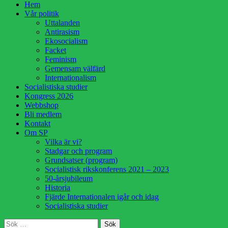
Hoppa
Hem
till
Vår politik
innehåll
Uttalanden
Antirasism
Ekosocialism
Facket
Feminism
Gemensam välfärd
Internationalism
Socialistiska studier
Kongress 2026
Webbshop
Bli medlem
Kontakt
Om SP
Vilka är vi?
Stadgar och program
Grundsatser (program)
Socialistisk rikskonferens 2021 – 2023
50-årsjubileum
Historia
Fjärde Internationalen igår och idag
Socialistiska studier
Sök
Sök