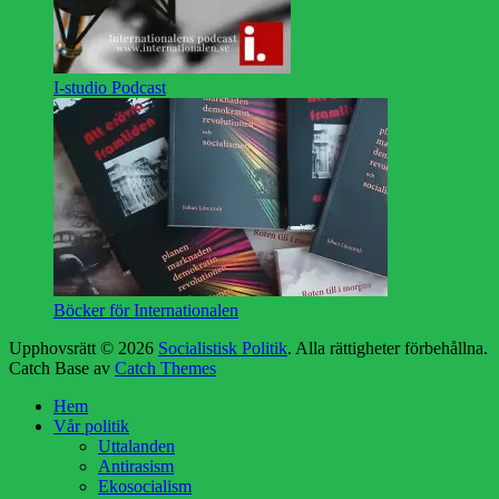
I-studio Podcast
Böcker för Internationalen
Upphovsrätt © 2026
Socialistisk Politik
. Alla rättigheter förbehållna.
Catch Base av
Catch Themes
Rulla
Hem
upp
Vår politik
Uttalanden
Antirasism
Ekosocialism