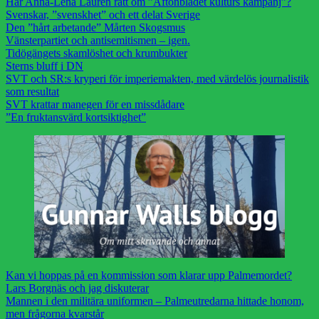
Har Anna-Lena Laurén rätt om ”Aftonbladet kulturs kampanj”?
Svenskar, ”svenskhet” och ett delat Sverige
Den ”hårt arbetande” Mårten Skogsmus
Vänsterpartiet och antisemitismen – igen.
Tidögängets skamlöshet och krumbukter
Sterns bluff i DN
SVT och SR:s kryperi för imperiemakten, med värdelös journalistik
som resultat
SVT krattar manegen för en missdådare
”En fruktansvärd kortsiktighet”
Kan vi hoppas på en kommission som klarar upp Palmemordet?
Lars Borgnäs och jag diskuterar
Mannen i den militära uniformen – Palmeutredarna hittade honom,
men frågorna kvarstår