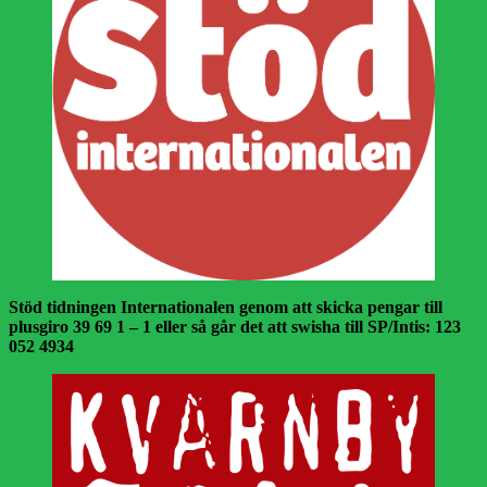
Stöd tidningen Internationalen genom att skicka pengar till
plusgiro 39 69 1 – 1 eller så går det att swisha till SP/Intis: 123
052 4934