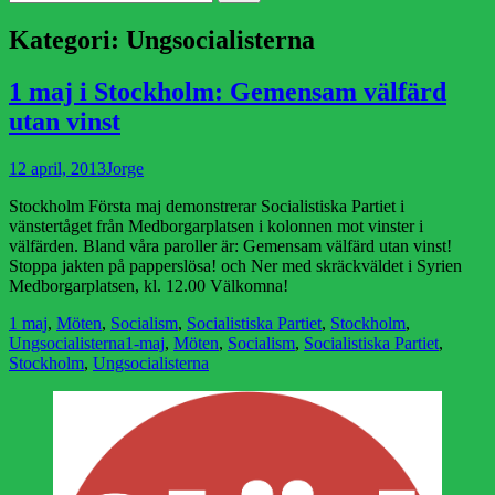
efter:
Kategori:
Ungsocialisterna
1 maj i Stockholm: Gemensam välfärd
utan vinst
Publicerad
Författare
12 april, 2013
Jorge
den
Stockholm Första maj demonstrerar Socialistiska Partiet i
vänstertåget från Medborgarplatsen i kolonnen mot vinster i
välfärden. Bland våra paroller är: Gemensam välfärd utan vinst!
Stoppa jakten på papperslösa! och Ner med skräckväldet i Syrien
Medborgarplatsen, kl. 12.00 Välkomna!
Kategorier
1 maj
,
Möten
,
Socialism
,
Socialistiska Partiet
,
Stockholm
,
Etiketter
Ungsocialisterna
1-maj
,
Möten
,
Socialism
,
Socialistiska Partiet
,
Stockholm
,
Ungsocialisterna