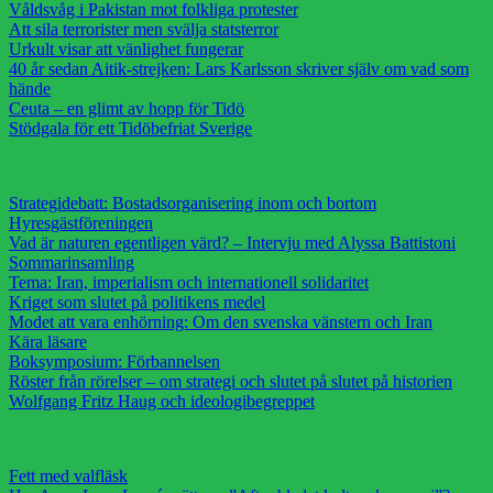
Våldsvåg i Pakistan mot folkliga protester
Att sila terrorister men svälja statsterror
Urkult visar att vänlighet fungerar
40 år sedan Aitik-strejken: Lars Karlsson skriver själv om vad som
hände
Ceuta – en glimt av hopp för Tidö
Stödgala för ett Tidöbefriat Sverige
Strategidebatt: Bostadsorganisering inom och bortom
Hyresgästföreningen
Vad är naturen egentligen värd? – Intervju med Alyssa Battistoni
Sommarinsamling
Tema: Iran, imperialism och internationell solidaritet
Kriget som slutet på politikens medel
Modet att vara enhörning: Om den svenska vänstern och Iran
Kära läsare
Boksymposium: Förbannelsen
Röster från rörelser – om strategi och slutet på slutet på historien
Wolfgang Fritz Haug och ideologibegreppet
Fett med valfläsk