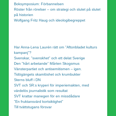
Boksymposium: Förbannelsen
Röster från rörelser – om strategi och slutet på slutet
på historien
Wolfgang Fritz Haug och ideologibegreppet
Har Anna-Lena Laurén rätt om ”Aftonbladet kulturs
kampanj”?
Svenskar, ”svenskhet” och ett delat Sverige
Den ”hårt arbetande” Mårten Skogsmus
Vänsterpartiet och antisemitismen – igen.
Tidögängets skamlöshet och krumbukter
Sterns bluff i DN
SVT och SR:s kryperi för imperiemakten, med
värdelös journalistik som resultat
SVT krattar manegen för en missdådare
”En fruktansvärd kortsiktighet”
Till tvättstugans försvar