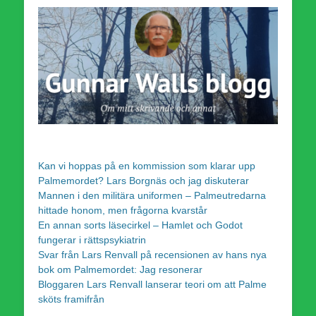
Kan vi hoppas på en kommission som klarar upp
Palmemordet? Lars Borgnäs och jag diskuterar
Mannen i den militära uniformen – Palmeutredarna
hittade honom, men frågorna kvarstår
En annan sorts läsecirkel – Hamlet och Godot
fungerar i rättspsykiatrin
Svar från Lars Renvall på recensionen av hans nya
bok om Palmemordet: Jag resonerar
Bloggaren Lars Renvall lanserar teori om att Palme
sköts framifrån