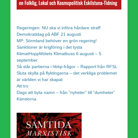
Regeringen: NU ska vi införa hårdare straff
Demokratidag på ABF 21 augusti
MP: Sörmland behöver en grön regering!
Sanktioner är krigföring i det tysta
KlimatHoppMötets Klimatbuss 6 augusti – 5
september
Så står partierna i hbtqi-frågor – Rapport från RFSL
Sluta skylla på flyktingarna – det verkliga problemet
är världen vi har skapat
Att tro
Dags att byta namn – från ”nyheter” till ”dumheter”
Känslorna