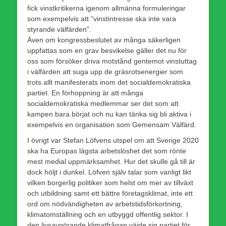
fick vinstkritikerna igenom allmänna formuleringar
som exempelvis att ”vinstintresse ska inte vara
styrande välfärden”.
Även om kongressbeslutet av många säkerligen
uppfattas som en grav besvikelse gäller det nu för
oss som försöker driva motstånd gentemot vinstuttag
i välfärden att suga upp de gräsrotsenergier som
trots allt manifesterats inom det socialdemokratiska
partiet. En förhoppning är att många
socialdemokratiska medlemmar ser det som att
kampen bara börjat och nu kan tänka sig bli aktiva i
exempelvis en organisation som Gemensam Välfärd.
I övrigt var Stefan Löfvens utspel om att Sverige 2020
ska ha Europas lägsta arbetslöshet det som rönte
mest medial uppmärksamhet. Hur det skulle gå till är
dock höljt i dunkel. Löfven själv talar som vanligt likt
vilken borgerlig politiker som helst om mer av tillväxt
och utbildning samt ett bättre företagsklimat, inte ett
ord om nödvändigheten av arbetstidsförkortning,
klimatomställning och en utbyggd offentlig sektor. I
den livsavgörande klimatfrågan väjde sig partiet för