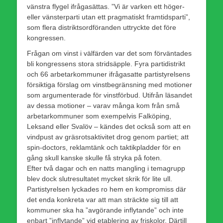
vänstra flygel ifrågasättas. ”Vi är varken ett höger-
eller vänsterparti utan ett pragmatiskt framtidsparti”,
som flera distriktsordföranden uttryckte det före
kongressen.
Frågan om vinst i välfärden var det som förväntades
bli kongressens stora stridsäpple. Fyra partidistrikt
och 66 arbetarkommuner ifrågasatte partistyrelsens
försiktiga förslag om vinstbegränsning med motioner
som argumenterade för vinstförbud. Utifrån läsandet
av dessa motioner – varav många kom från små
arbetarkommuner som exempelvis Falköping,
Leksand eller Svalöv – kändes det också som att en
vindpust av gräsrotsaktivitet drog genom partiet; att
spin-doctors, reklamtänk och taktikpladder för en
gång skull kanske skulle få stryka på foten.
Efter två dagar och en natts mangling i temagrupp
blev dock slutresultatet mycket skrik för lite ull.
Partistyrelsen lyckades ro hem en kompromiss där
det enda konkreta var att man sträckte sig till att
kommuner ska ha ”avgörande inflytande” och inte
enbart ”inflytande” vid etablering av friskolor. Därtill