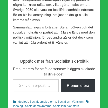
några konkreta utlåtelser, vilket gör att talet om att
Sverige 2050 ska vara ett fossilfritt samhälle närmast
får en biblisk anstrykning, att ljuset plötsligt skulle
komma från ovan.
Sammanfattningsvis fortsätter Stefan Löfven och det
socialdemokratiska partiet att hålla sig längs med den
politiska mittlinjen, för oss andra gäller det dock som
vanligt att hålla ordentligt till vänster.
Upptäck mer från Socialistisk Politik
Prenumerera för att få de senaste inläggen skickade
till din e-post.
Skriv din e-post …
Prenumerera
Kategorier
Etiketter
Ideologi
,
Socialdemokraterna
,
Socialism
,
Vänstern
Ideologi
,
Socialdemokraterna
,
Socialism
,
Vänstern