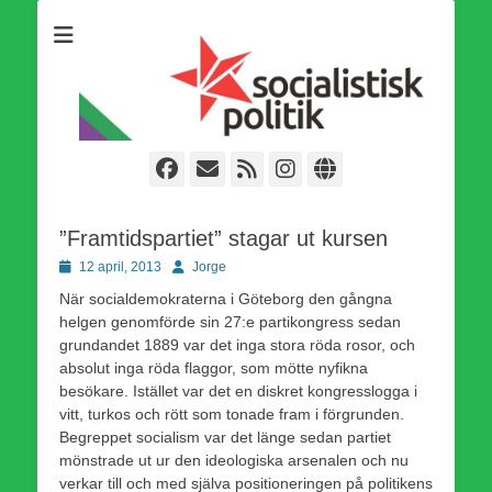
Som medlem i Socialistisk Politik är du medlem i den
Socialistisk Politik
världsomfattande socialistiska Fjärde Internationalen och en viktig
tillgång i kampen för en socialistisk framtid!
Facebook
E-
Webbflöde
Instagram
Webbplats
post
”Framtidspartiet” stagar ut kursen
Publicerad
Författare
12 april, 2013
Jorge
den
När socialdemokraterna i Göteborg den gångna
helgen genomförde sin 27:e partikongress sedan
grundandet 1889 var det inga stora röda rosor, och
absolut inga röda flaggor, som mötte nyfikna
besökare. Istället var det en diskret kongresslogga i
vitt, turkos och rött som tonade fram i förgrunden.
Begreppet socialism var det länge sedan partiet
mönstrade ut ur den ideologiska arsenalen och nu
verkar till och med själva positioneringen på politikens