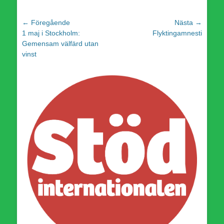
Inläggsnavigering
← Föregående
Nästa →
Föregående
Nästa
1 maj i Stockholm:
Flyktingamnesti
inlägg:
inlägg:
Gemensam välfärd utan
vinst