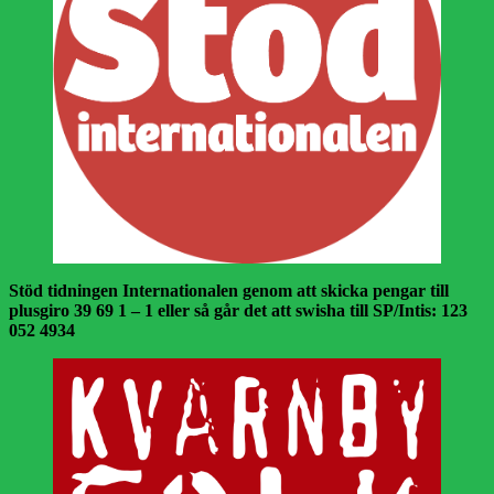
Stöd tidningen Internationalen genom att skicka pengar till
plusgiro 39 69 1 – 1 eller så går det att swisha till SP/Intis: 123
052 4934