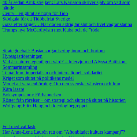
40 år sedan Aitik-strejken: Lars Karlsson skriver själv om vad som
hände
Ceuta – en glimt av hopp för Tidö
Stödgala för ett Tidöbefriat Sverige
Gaza efter kriget… När döden aldrig tar slut och livet vägrar stanna
Trumps nya McCarthyism mot Kuba och de ”röda”
Strategidebatt: Bostadsorganisering inom och bortom
Hyresgästföreningen
Vad är naturen egentligen värd? – Intervju med Alyssa Battistoni
Sommarinsamling
Tema: Iran, imperialism och internationell solidaritet
Kriget som slutet på politikens medel
Modet att vara enhörning: Om den svenska vänstern och Iran
Kära läsare
Boksymposium: Förbannelsen
Röster från rörelser – om strategi och slutet på slutet på historien
Wolfgang Fritz Haug och ideologibegreppet
Fett med valfläsk
Har Anna-Lena Laurén rätt om ”Aftonbladet kulturs kampanj”?