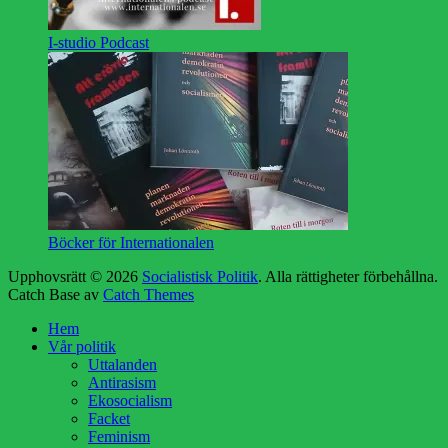
I-studio Podcast
Böcker för Internationalen
Upphovsrätt © 2026
Socialistisk Politik
. Alla rättigheter förbehållna.
Catch Base av
Catch Themes
Rulla
Hem
upp
Vår politik
Uttalanden
Antirasism
Ekosocialism
Facket
Feminism