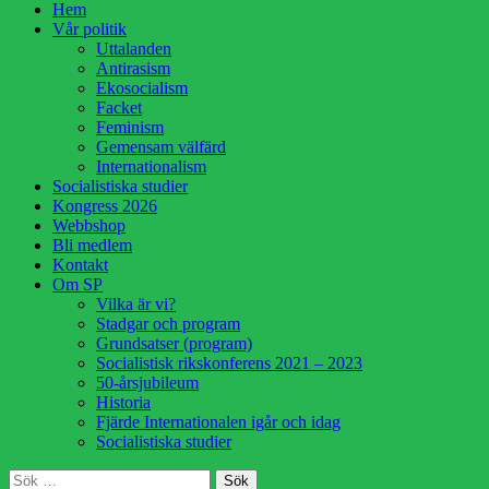
Hoppa
Hem
till
Vår politik
innehåll
Uttalanden
Antirasism
Ekosocialism
Facket
Feminism
Gemensam välfärd
Internationalism
Socialistiska studier
Kongress 2026
Webbshop
Bli medlem
Kontakt
Om SP
Vilka är vi?
Stadgar och program
Grundsatser (program)
Socialistisk rikskonferens 2021 – 2023
50-årsjubileum
Historia
Fjärde Internationalen igår och idag
Socialistiska studier
Sök
Sök