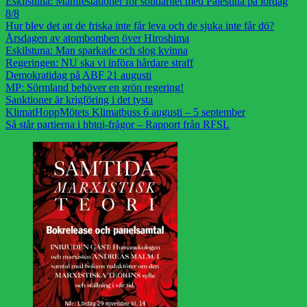
Eskilstuna: Manifestationer för solidaritet med Palestina på lördag
8/8
Hur blev det att de friska inte får leva och de sjuka inte får dö?
Årsdagen av atombomben över Hiroshima
Eskilstuna: Man sparkade och slog kvinna
Regeringen: NU ska vi införa hårdare straff
Demokratidag på ABF 21 augusti
MP: Sörmland behöver en grön regering!
Sanktioner är krigföring i det tysta
KlimatHoppMötets Klimatbuss 6 augusti – 5 september
Så står partierna i hbtqi-frågor – Rapport från RFSL