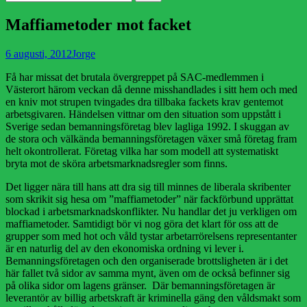
efter:
Maffiametoder mot facket
Publicerad
Författare
6 augusti, 2012
Jorge
den
Få har missat det brutala övergreppet på SAC-medlemmen i
Västerort härom veckan då denne misshandlades i sitt hem och med
en kniv mot strupen tvingades dra tillbaka fackets krav gentemot
arbetsgivaren. Händelsen vittnar om den situation som uppstått i
Sverige sedan bemanningsföretag blev lagliga 1992. I skuggan av
de stora och välkända bemanningsföretagen växer små företag fram
helt okontrollerat. Företag vilka har som modell att systematiskt
bryta mot de sköra arbetsmarknadsregler som finns.
Det ligger nära till hans att dra sig till minnes de liberala skribenter
som skrikit sig hesa om ”maffiametoder” när fackförbund upprättat
blockad i arbetsmarknadskonflikter. Nu handlar det ju verkligen om
maffiametoder. Samtidigt bör vi nog göra det klart för oss att de
grupper som med hot och våld tystar arbetarrörelsens representanter
är en naturlig del av den ekonomiska ordning vi lever i.
Bemanningsföretagen och den organiserade brottsligheten är i det
här fallet två sidor av samma mynt, även om de också befinner sig
på olika sidor om lagens gränser. Där bemanningsföretagen är
leverantör av billig arbetskraft är kriminella gäng den våldsmakt som