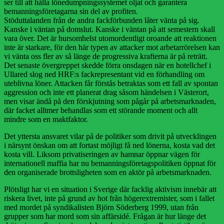
ser till att hålla lönedumpningssystemet oljat och garantera
bemanningsföretagarna sin del av profiten.
Stöduttalanden från de andra fackförbunden låter vänta på sig.
Kanske i väntan på domslut. Kanske i väntan på att semestern skall
vara över. Det är hursomhelst utomordentligt oroande att reaktionen
inte är starkare, för den här typen av attacker mot arbetarrörelsen kan
vi vänta oss fler av så länge de progressiva krafterna är på reträtt.
Det senaste övergreppet skedde förra onsdagen när en hotellchef i
Ullared slog ned HRF:s fackrepresentant vid en förhandling om
uteblivna löner. Attacken får förstås betraktas som ett fall av spontan
aggression och inte ett planerat drag såsom händelsen i Västerort,
men visar ändå på den förskjutning som pågår på arbetsmarknaden,
där facket alltmer behandlas som ett störande moment och allt
mindre som en maktfaktor.
Det yttersta ansvaret vilar på de politiker som drivit på utvecklingen
i närsynt önskan om att fortast möjligt få ned lönerna, kosta vad det
kosta vill. Liksom privatiseringen av hamnar öppnar vägen för
internationell maffia har nu bemanningsföretagspolitiken öppnat för
den organiserade brottsligheten som en aktör på arbetsmarknaden.
Plötsligt har vi en situation i Sverige där facklig aktivism innebär att
riskera livet, inte på grund av hot från högerextremister, som i fallet
med mordet på syndikalisten Björn Söderberg 1999, utan från
grupper som har mord som sin affärsidé. Frågan är hur länge det