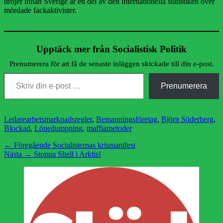
dröjer innan Sverige är en del av den internationella statistiken över
mördade fackaktivister.
Upptäck mer från Socialistisk Politik
Prenumerera för att få de senaste inläggen skickade till din e-post.
Skriv din e-post …
Prenumerera
Kategorier
Etiketter
Ledare
arbetsmarknadsregler
,
Bemanningsföretag
,
Björn Söderberg
,
Blockad
,
Lönedumpning
,
maffiametoder
Inläggsnavigering
Föregående
← Föregående
Socialisternas krismanifest
Nästa
inlägg:
Nästa →
Stoppa Shell i Arktis!
inlägg: