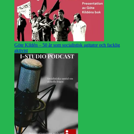
Göte Kildén – 50 år som socialistisk agitator och facklig
aktivist