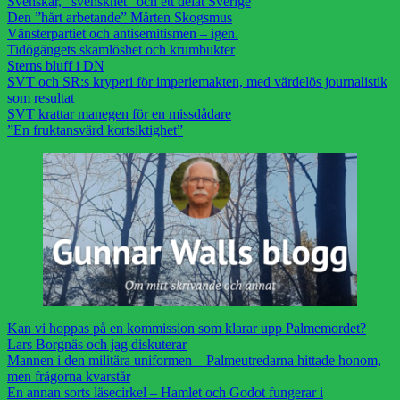
Svenskar, ”svenskhet” och ett delat Sverige
Den ”hårt arbetande” Mårten Skogsmus
Vänsterpartiet och antisemitismen – igen.
Tidögängets skamlöshet och krumbukter
Sterns bluff i DN
SVT och SR:s kryperi för imperiemakten, med värdelös journalistik
som resultat
SVT krattar manegen för en missdådare
”En fruktansvärd kortsiktighet”
Kan vi hoppas på en kommission som klarar upp Palmemordet?
Lars Borgnäs och jag diskuterar
Mannen i den militära uniformen – Palmeutredarna hittade honom,
men frågorna kvarstår
En annan sorts läsecirkel – Hamlet och Godot fungerar i