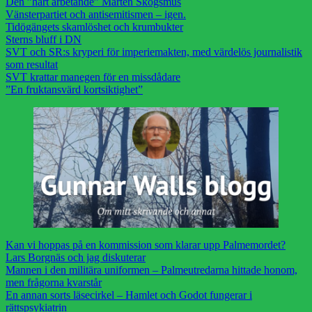
Den ”hårt arbetande” Mårten Skogsmus
Vänsterpartiet och antisemitismen – igen.
Tidögängets skamlöshet och krumbukter
Sterns bluff i DN
SVT och SR:s kryperi för imperiemakten, med värdelös journalistik
som resultat
SVT krattar manegen för en missdådare
”En fruktansvärd kortsiktighet”
Kan vi hoppas på en kommission som klarar upp Palmemordet?
Lars Borgnäs och jag diskuterar
Mannen i den militära uniformen – Palmeutredarna hittade honom,
men frågorna kvarstår
En annan sorts läsecirkel – Hamlet och Godot fungerar i
rättspsykiatrin