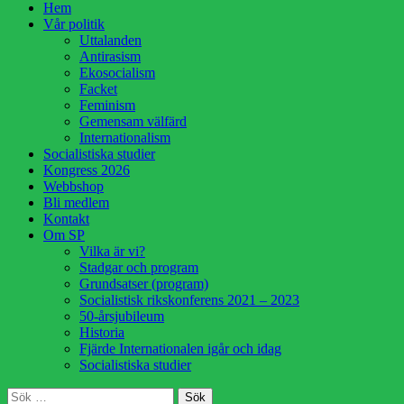
Hoppa
Hem
till
Vår politik
innehåll
Uttalanden
Antirasism
Ekosocialism
Facket
Feminism
Gemensam välfärd
Internationalism
Socialistiska studier
Kongress 2026
Webbshop
Bli medlem
Kontakt
Om SP
Vilka är vi?
Stadgar och program
Grundsatser (program)
Socialistisk rikskonferens 2021 – 2023
50-årsjubileum
Historia
Fjärde Internationalen igår och idag
Socialistiska studier
Sök
Sök