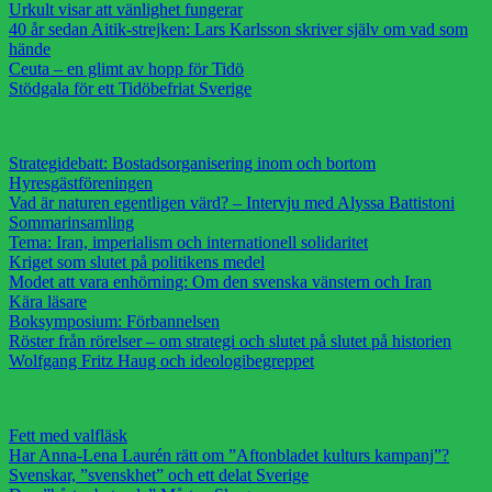
Urkult visar att vänlighet fungerar
40 år sedan Aitik-strejken: Lars Karlsson skriver själv om vad som
hände
Ceuta – en glimt av hopp för Tidö
Stödgala för ett Tidöbefriat Sverige
Strategidebatt: Bostadsorganisering inom och bortom
Hyresgästföreningen
Vad är naturen egentligen värd? – Intervju med Alyssa Battistoni
Sommarinsamling
Tema: Iran, imperialism och internationell solidaritet
Kriget som slutet på politikens medel
Modet att vara enhörning: Om den svenska vänstern och Iran
Kära läsare
Boksymposium: Förbannelsen
Röster från rörelser – om strategi och slutet på slutet på historien
Wolfgang Fritz Haug och ideologibegreppet
Fett med valfläsk
Har Anna-Lena Laurén rätt om ”Aftonbladet kulturs kampanj”?
Svenskar, ”svenskhet” och ett delat Sverige