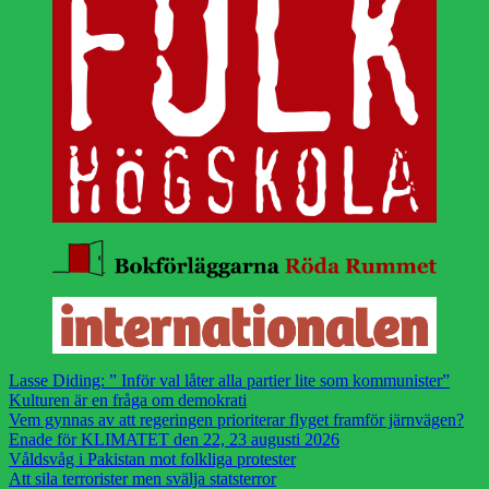
Lasse Diding: ” Inför val låter alla partier lite som kommunister”
Kulturen är en fråga om demokrati
Vem gynnas av att regeringen prioriterar flyget framför järnvägen?
Enade för KLIMATET den 22, 23 augusti 2026
Våldsvåg i Pakistan mot folkliga protester
Att sila terrorister men svälja statsterror