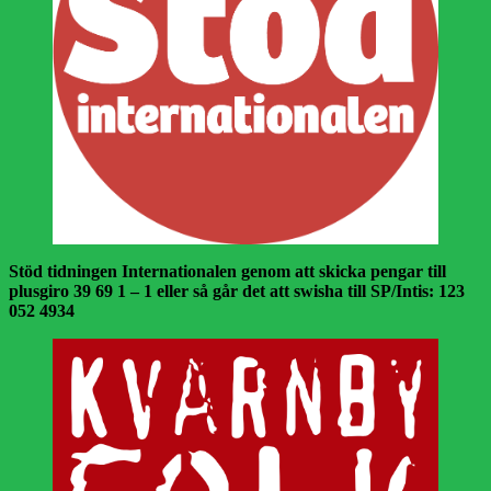
Stöd tidningen Internationalen genom att skicka pengar till
plusgiro 39 69 1 – 1 eller så går det att swisha till SP/Intis: 123
052 4934