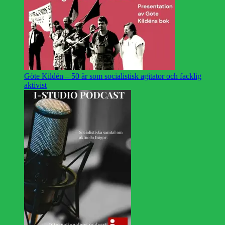
Göte Kildén – 50 år som socialistisk agitator och facklig
aktivist