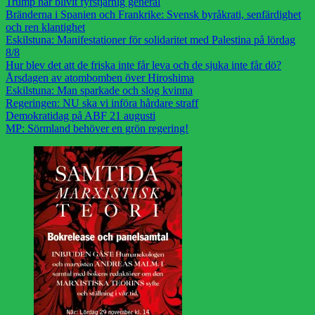
Trump har blivit fyrstjärnig general
Bränderna i Spanien och Frankrike: Svensk byråkrati, senfärdighet
och ren klantighet
Eskilstuna: Manifestationer för solidaritet med Palestina på lördag
8/8
Hur blev det att de friska inte får leva och de sjuka inte får dö?
Årsdagen av atombomben över Hiroshima
Eskilstuna: Man sparkade och slog kvinna
Regeringen: NU ska vi införa hårdare straff
Demokratidag på ABF 21 augusti
MP: Sörmland behöver en grön regering!