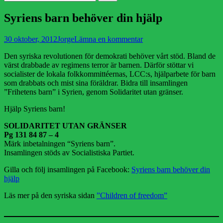
efter:
Syriens barn behöver din hjälp
Publicerad
Författare
30 oktober, 2012
Jorge
Lämna en kommentar
den
Den syriska revolutionen för demokrati behöver vårt stöd. Bland de
värst drabbade av regimens terror är barnen. Därför stöttar vi
socialister de lokala folkkommittéernas, LCC:s, hjälparbete för barn
som drabbats och mist sina föräldrar. Bidra till insamlingen
”Frihetens barn” i Syrien, genom Solidaritet utan gränser.
Hjälp Syriens barn!
SOLIDARITET UTAN GRÄNSER
Pg 131 84 87 – 4
Märk inbetalningen “Syriens barn”.
Insamlingen stöds av Socialistiska Partiet.
Gilla och följ insamlingen på Facebook:
Syriens barn behöver din
hjälp
Läs mer på den syriska sidan
”Children of freedom”