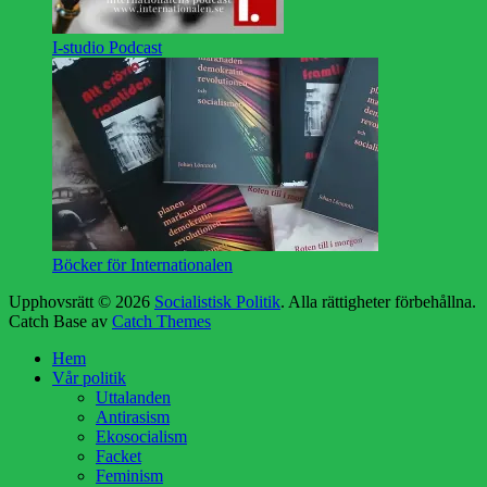
I-studio Podcast
Böcker för Internationalen
Upphovsrätt © 2026
Socialistisk Politik
. Alla rättigheter förbehållna.
Catch Base av
Catch Themes
Rulla
Hem
upp
Vår politik
Uttalanden
Antirasism
Ekosocialism
Facket
Feminism