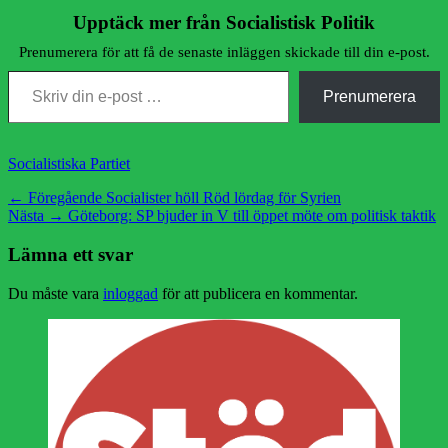
Upptäck mer från Socialistisk Politik
Prenumerera för att få de senaste inläggen skickade till din e-post.
Skriv din e-post …
Prenumerera
Kategorier
Socialistiska Partiet
Inläggsnavigering
Föregående
← Föregående
Socialister höll Röd lördag för Syrien
Nästa
inlägg:
Nästa →
Göteborg: SP bjuder in V till öppet möte om politisk taktik
inlägg:
Lämna ett svar
Du måste vara
inloggad
för att publicera en kommentar.