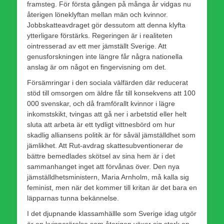
framsteg. För första gången på många år vidgas nu
återigen löneklyftan mellan män och kvinnor.
Jobbskatteavdraget gör dessutom att denna klyfta
ytterligare förstärks. Regeringen är i realiteten
ointresserad av ett mer jämställt Sverige. Att
genusforskningen inte längre får några nationella
anslag är om något en fingervisning om det.
Försämringar i den sociala välfärden där reducerat
stöd till omsorgen om äldre får till konsekvens att 100
000 svenskar, och då framförallt kvinnor i lägre
inkomstskikt, tvingas att gå ner i arbetstid eller helt
sluta att arbeta är ett tydligt vittnesbörd om hur
skadlig alliansens politik är för såväl jämställdhet som
jämlikhet. Att Rut-avdrag skattesubventionerar de
bättre bemedlades skötsel av sina hem är i det
sammanhanget inget att förvånas över. Den nya
jämställdhetsministern, Maria Arnholm, må kalla sig
feminist, men när det kommer till kritan är det bara en
läpparnas tunna bekännelse.
I det djupnande klassamhällle som Sverige idag utgör
är en kvinnorörelse som återigen växer sig stark en