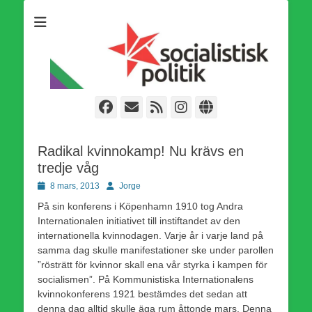
Som medlem i Socialistisk Politik är du medlem i den
Socialistisk Politik
världsomfattande socialistiska Fjärde Internationalen och en viktig
tillgång i kampen för en socialistisk framtid!
Facebook
E-
Webbflöde
Instagram
Webbplats
post
Radikal kvinnokamp! Nu krävs en
tredje våg
Publicerad
Författare
8 mars, 2013
Jorge
den
På sin konferens i Köpenhamn 1910 tog Andra
Internationalen initiativet till instiftandet av den
internationella kvinnodagen. Varje år i varje land på
samma dag skulle manifestationer ske under parollen
”rösträtt för kvinnor skall ena vår styrka i kampen för
socialismen”. På Kommunistiska Internationalens
kvinnokonferens 1921 bestämdes det sedan att
denna dag alltid skulle äga rum åttonde mars. Denna