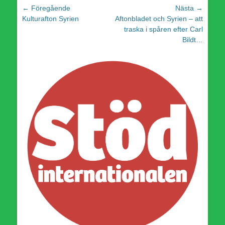
Inläggsnavigering
← Föregående
Nästa →
Föregående
Nästa
Kulturafton Syrien
Aftonbladet och Syrien – att
inlägg:
inlägg:
traska i spåren efter Carl
Bildt…