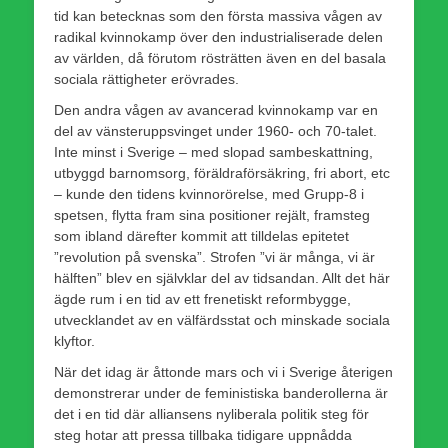
tid kan betecknas som den första massiva vågen av
radikal kvinnokamp över den industrialiserade delen
av världen, då förutom rösträtten även en del basala
sociala rättigheter erövrades.
Den andra vågen av avancerad kvinnokamp var en
del av vänsteruppsvinget under 1960- och 70-talet.
Inte minst i Sverige – med slopad sambeskattning,
utbyggd barnomsorg, föräldraförsäkring, fri abort, etc
– kunde den tidens kvinnorörelse, med Grupp-8 i
spetsen, flytta fram sina positioner rejält, framsteg
som ibland därefter kommit att tilldelas epitetet
”revolution på svenska”. Strofen ”vi är många, vi är
hälften” blev en självklar del av tidsandan. Allt det här
ägde rum i en tid av ett frenetiskt reformbygge,
utvecklandet av en välfärdsstat och minskade sociala
klyftor.
När det idag är åttonde mars och vi i Sverige återigen
demonstrerar under de feministiska banderollerna är
det i en tid där alliansens nyliberala politik steg för
steg hotar att pressa tillbaka tidigare uppnådda