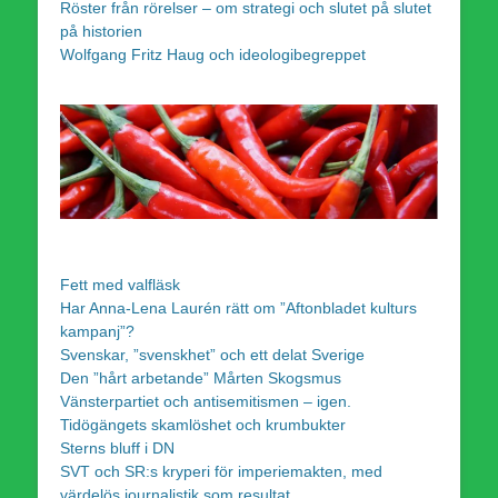
Röster från rörelser – om strategi och slutet på slutet
på historien
Wolfgang Fritz Haug och ideologibegreppet
Fett med valfläsk
Har Anna-Lena Laurén rätt om ”Aftonbladet kulturs
kampanj”?
Svenskar, ”svenskhet” och ett delat Sverige
Den ”hårt arbetande” Mårten Skogsmus
Vänsterpartiet och antisemitismen – igen.
Tidögängets skamlöshet och krumbukter
Sterns bluff i DN
SVT och SR:s kryperi för imperiemakten, med
värdelös journalistik som resultat