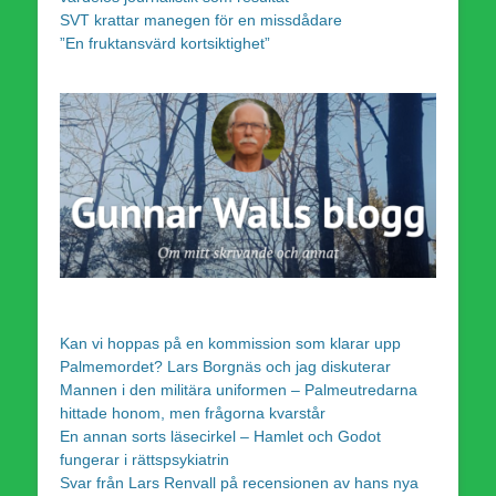
SVT krattar manegen för en missdådare
”En fruktansvärd kortsiktighet”
Kan vi hoppas på en kommission som klarar upp
Palmemordet? Lars Borgnäs och jag diskuterar
Mannen i den militära uniformen – Palmeutredarna
hittade honom, men frågorna kvarstår
En annan sorts läsecirkel – Hamlet och Godot
fungerar i rättspsykiatrin
Svar från Lars Renvall på recensionen av hans nya