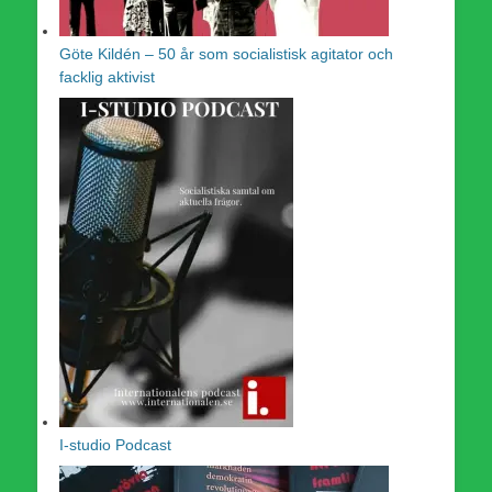
Göte Kildén – 50 år som socialistisk agitator och
facklig aktivist
I-studio Podcast