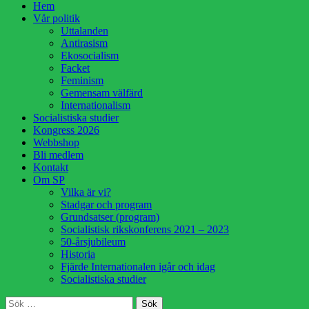
Hoppa
Hem
till
Vår politik
innehåll
Uttalanden
Antirasism
Ekosocialism
Facket
Feminism
Gemensam välfärd
Internationalism
Socialistiska studier
Kongress 2026
Webbshop
Bli medlem
Kontakt
Om SP
Vilka är vi?
Stadgar och program
Grundsatser (program)
Socialistisk rikskonferens 2021 – 2023
50-årsjubileum
Historia
Fjärde Internationalen igår och idag
Socialistiska studier
Sök
Sök