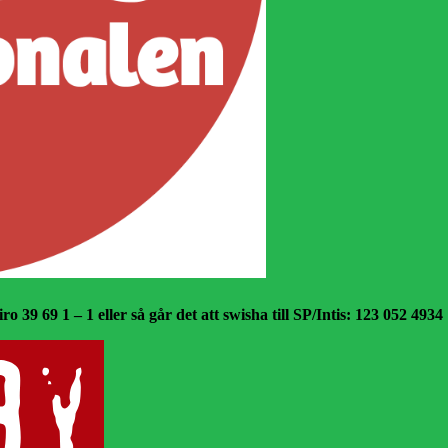
o 39 69 1 – 1 eller så går det att swisha till SP/Intis: 123 052 4934