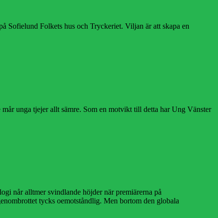
ofielund Folkets hus och Tryckeriet. Viljan är att skapa en
år unga tjejer allt sämre. Som en motvikt till detta har Ung Vänster
ogi når alltmer svindlande höjder när premiärerna på
 genombrottet tycks oemotståndlig. Men bortom den globala