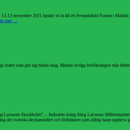
november 2011 bjuder vi in till ett Feministiskt Forum i Malmö på S
äs mer …
 röster som gör sig hörda idag. Medan övriga befolkningen mår bättre m
tieg Larssons Stockholm”… Industrin kring Stieg Larssons Millenniumtril
ing det svenska deckarundret och författaren som aldrig hann uppleva