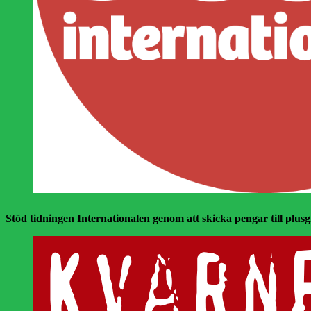
Stöd tidningen Internationalen genom att skicka pengar till plusgir