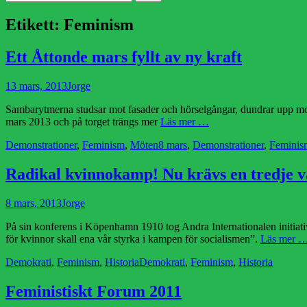
efter:
Etikett:
Feminism
Ett Åttonde mars fyllt av ny kraft
Publicerad
Författare
13 mars, 2013
Jorge
den
Sambarytmerna studsar mot fasader och hörselgångar, dundrar upp mot
mars 2013 och på torget trängs mer
Läs mer …
Kategorier
Etiketter
Demonstrationer
,
Feminism
,
Möten
8 mars
,
Demonstrationer
,
Feminis
Radikal kvinnokamp! Nu krävs en tredje v
Publicerad
Författare
8 mars, 2013
Jorge
den
På sin konferens i Köpenhamn 1910 tog Andra Internationalen initiative
för kvinnor skall ena vår styrka i kampen för socialismen”.
Läs mer 
Kategorier
Etiketter
Demokrati
,
Feminism
,
Historia
Demokrati
,
Feminism
,
Historia
Feministiskt Forum 2011