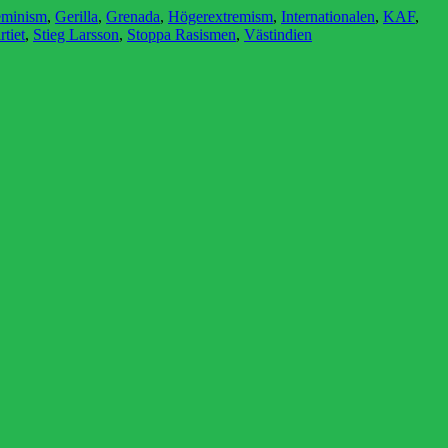
eminism
,
Gerilla
,
Grenada
,
Högerextremism
,
Internationalen
,
KAF
,
rtiet
,
Stieg Larsson
,
Stoppa Rasismen
,
Västindien