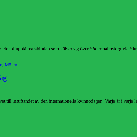
 den djupblå marshimlen som välver sig över Södermalmstorg vid Slusse
m
,
Möten
åg
t till instiftandet av den internationella kvinnodagen. Varje år i varje 
…