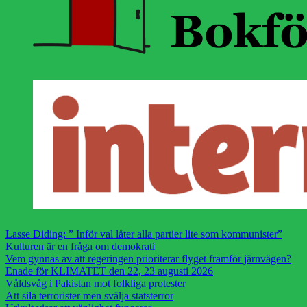
Lasse Diding: ” Inför val låter alla partier lite som kommunister”
Kulturen är en fråga om demokrati
Vem gynnas av att regeringen prioriterar flyget framför järnvägen?
Enade för KLIMATET den 22, 23 augusti 2026
Våldsvåg i Pakistan mot folkliga protester
Att sila terrorister men svälja statsterror