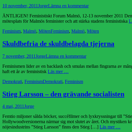
Publicerad
Författare
10 november, 2011
Jorge
Lämna en kommentar
den
ÄNTLIGEN! Feministiskt Forum Malmö, 12-13 november 2011 Den 12-13 
mötesplats för Malmös feminister och att stärka stadens feministiska
L
Kategorier
Etiketter
Feminism
,
Malmö
,
Möten
Feminism
,
Malmö
,
Möten
Skuldbefria de skuldbelagda tjejerna
Publicerad
Författare
7 november, 2011
Jorge
Lämna en kommentar
den
Feminismen lider av en backlash och smulas mellan fingrarna av många
haft ett år av feministisk
Läs mer …
Kategorier
Etiketter
Demokrati
,
Feminism
Demokrati
,
Feminism
Stieg Larsson – den grävande socialisten
Publicerad
Författare
4 maj, 2011
Jorge
den
Femtio miljoner sålda böcker, succéfilmer och lyxkryssningar till ”S
Hollywoodversionerna närmar sig mot slutet av året. Och mystiken kr
nöjesindustrins ”Stieg Larsson” finns den Stieg […]
Läs mer …