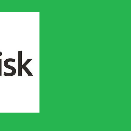
en socialistisk framtid!