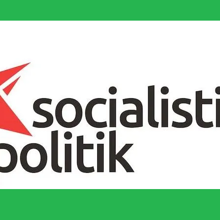
socialistiska Fjärde Internationalen och en viktig tillgång i kampen för 