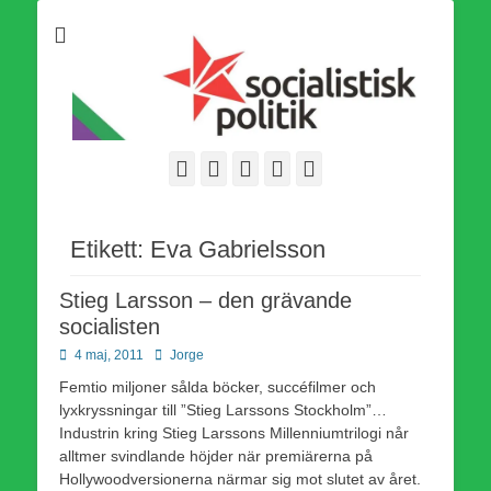
Som medlem i Socialistisk Politik är du medlem i den
Socialistisk Politik
världsomfattande socialistiska Fjärde Internationalen och en viktig
tillgång i kampen för en socialistisk framtid!
Facebook
E-
Webbflöde
Instagram
Webbplats
post
Etikett:
Eva Gabrielsson
Stieg Larsson – den grävande
socialisten
Publicerad
Författare
4 maj, 2011
Jorge
den
Femtio miljoner sålda böcker, succéfilmer och
lyxkryssningar till ”Stieg Larssons Stockholm”…
Industrin kring Stieg Larssons Millenniumtrilogi når
alltmer svindlande höjder när premiärerna på
Hollywoodversionerna närmar sig mot slutet av året.