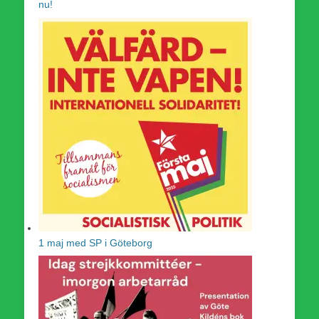
nu!
1 maj med SP i Göteborg