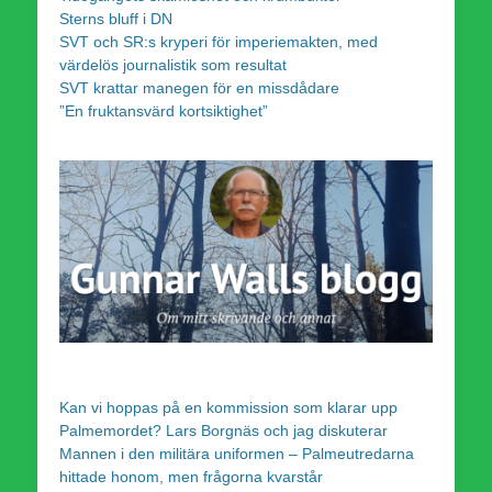
Sterns bluff i DN
SVT och SR:s kryperi för imperiemakten, med
värdelös journalistik som resultat
SVT krattar manegen för en missdådare
”En fruktansvärd kortsiktighet”
Kan vi hoppas på en kommission som klarar upp
Palmemordet? Lars Borgnäs och jag diskuterar
Mannen i den militära uniformen – Palmeutredarna
hittade honom, men frågorna kvarstår