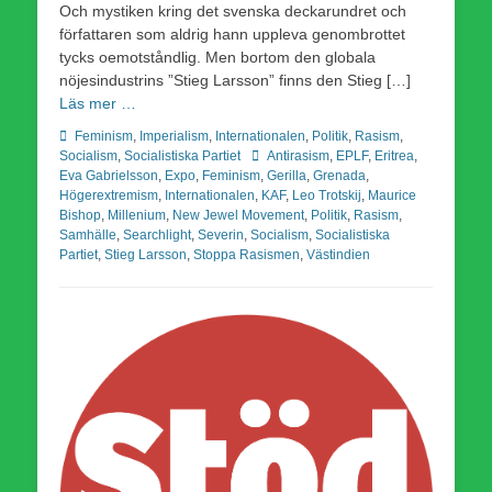
Och mystiken kring det svenska deckarundret och
författaren som aldrig hann uppleva genombrottet
tycks oemotståndlig. Men bortom den globala
nöjesindustrins ”Stieg Larsson” finns den Stieg […]
Läs mer …
Kategorier
Feminism
,
Imperialism
,
Internationalen
,
Politik
,
Rasism
,
Etiketter
Socialism
,
Socialistiska Partiet
Antirasism
,
EPLF
,
Eritrea
,
Eva Gabrielsson
,
Expo
,
Feminism
,
Gerilla
,
Grenada
,
Högerextremism
,
Internationalen
,
KAF
,
Leo Trotskij
,
Maurice
Bishop
,
Millenium
,
New Jewel Movement
,
Politik
,
Rasism
,
Samhälle
,
Searchlight
,
Severin
,
Socialism
,
Socialistiska
Partiet
,
Stieg Larsson
,
Stoppa Rasismen
,
Västindien