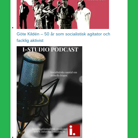
Göte Kildén – 50 år som socialistisk agitator och
facklig aktivist