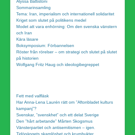
Alyssa Battistoni
Sommarinsamling
Tema: Iran, imperialism och internationell solidaritet
Kriget som slutet på politikens medel
Modet att vara enhörning: Om den svenska vänstern
och Iran
Kära läsare
Boksymposium: Förbannelsen
Röster från rörelser – om strategi och slutet på slutet
på historien
Wolfgang Fritz Haug och ideologibegreppet
Fett med valfläsk
Har Anna-Lena Laurén rätt om ”Aftonbladet kulturs
kampanj”?
Svenskar, ”svenskhet” och ett delat Sverige
Den ”hårt arbetande” Mårten Skogsmus
Vänsterpartiet och antisemitismen – igen.
Tidögängets skamlöshet och krumbukter