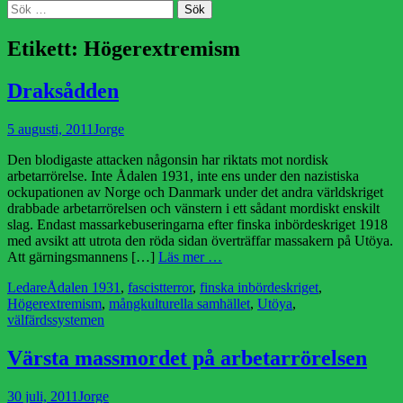
Sök
Sök
efter:
Etikett:
Högerextremism
Draksådden
Publicerad
Författare
5 augusti, 2011
Jorge
den
Den blodigaste attacken någonsin har riktats mot nordisk
arbetarrörelse. Inte Ådalen 1931, inte ens under den nazistiska
ockupationen av Norge och Danmark under det andra världskriget
drabbade arbetarrörelsen och vänstern i ett sådant mordiskt enskilt
slag. Endast massarkebuseringarna efter finska inbördeskriget 1918
med avsikt att utrota den röda sidan överträffar massakern på Utöya.
Att gärningsmannens […]
Läs mer …
Kategorier
Etiketter
Ledare
Ådalen 1931
,
fascistterror
,
finska inbördeskriget
,
Högerextremism
,
mångkulturella samhället
,
Utöya
,
välfärdssystemen
Värsta massmordet på arbetarrörelsen
Publicerad
Författare
30 juli, 2011
Jorge