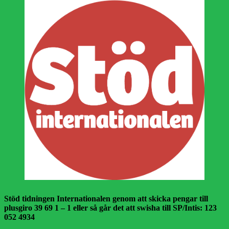
Stöd tidningen Internationalen genom att skicka pengar till
plusgiro 39 69 1 – 1 eller så går det att swisha till SP/Intis: 123
052 4934