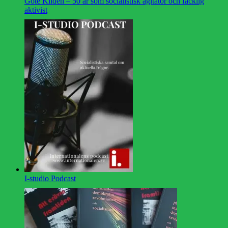
Göte Kildén – 50 år som socialistisk agitator och facklig
aktivist
I-studio Podcast