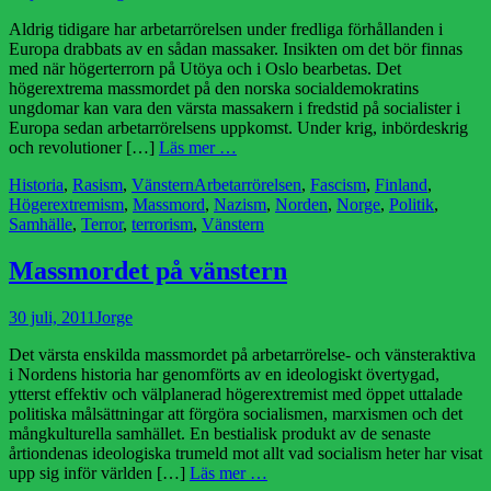
den
Aldrig tidigare har arbetarrörelsen under fredliga förhållanden i
Europa drabbats av en sådan massaker. Insikten om det bör finnas
med när högerterrorn på Utöya och i Oslo bearbetas. Det
högerextrema massmordet på den norska socialdemokratins
ungdomar kan vara den värsta massakern i fredstid på socialister i
Europa sedan arbetarrörelsens uppkomst. Under krig, inbördeskrig
och revolutioner […]
Läs mer …
Kategorier
Etiketter
Historia
,
Rasism
,
Vänstern
Arbetarrörelsen
,
Fascism
,
Finland
,
Högerextremism
,
Massmord
,
Nazism
,
Norden
,
Norge
,
Politik
,
Samhälle
,
Terror
,
terrorism
,
Vänstern
Massmordet på vänstern
Publicerad
Författare
30 juli, 2011
Jorge
den
Det värsta enskilda massmordet på arbetarrörelse- och vänsteraktiva
i Nordens historia har genomförts av en ideologiskt övertygad,
ytterst effektiv och välplanerad högerextremist med öppet uttalade
politiska målsättningar att förgöra socialismen, marxismen och det
mångkulturella samhället. En bestialisk produkt av de senaste
årtiondenas ideologiska trumeld mot allt vad socialism heter har visat
upp sig inför världen […]
Läs mer …