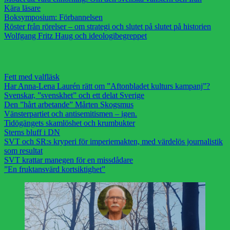
Kära läsare
Boksymposium: Förbannelsen
Röster från rörelser – om strategi och slutet på slutet på historien
Wolfgang Fritz Haug och ideologibegreppet
Fett med valfläsk
Har Anna-Lena Laurén rätt om ”Aftonbladet kulturs kampanj”?
Svenskar, ”svenskhet” och ett delat Sverige
Den ”hårt arbetande” Mårten Skogsmus
Vänsterpartiet och antisemitismen – igen.
Tidögängets skamlöshet och krumbukter
Sterns bluff i DN
SVT och SR:s kryperi för imperiemakten, med värdelös journalistik
som resultat
SVT krattar manegen för en missdådare
”En fruktansvärd kortsiktighet”