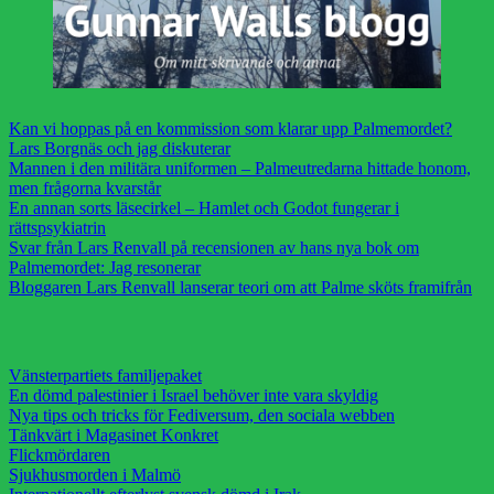
Kan vi hoppas på en kommission som klarar upp Palmemordet?
Lars Borgnäs och jag diskuterar
Mannen i den militära uniformen – Palmeutredarna hittade honom,
men frågorna kvarstår
En annan sorts läsecirkel – Hamlet och Godot fungerar i
rättspsykiatrin
Svar från Lars Renvall på recensionen av hans nya bok om
Palmemordet: Jag resonerar
Bloggaren Lars Renvall lanserar teori om att Palme sköts framifrån
Vänsterpartiets familjepaket
En dömd palestinier i Israel behöver inte vara skyldig
Nya tips och tricks för Fediversum, den sociala webben
Tänkvärt i Magasinet Konkret
Flickmördaren
Sjukhusmorden i Malmö