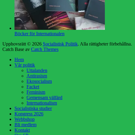
Böcker för Internationalen
Upphovsrätt © 2026
Socialistisk Politik
. Alla rättigheter förbehållna.
Catch Base av
Catch Themes
Rulla
Hem
upp
Vår politik
Uttalanden
Antirasism
Ekosocialism
Facket
Feminism
Gemensam välfärd
Internationalism
Socialistiska studier
Kongress 2026
Webbshop
Bli medlem
Kontakt