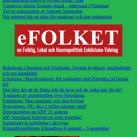
Internationellt efterlyst svensk dömd i Irak
Vänsterns största Youtube-kanal – intressant i Flamman
Vid en gränsstation av Antonis Samarakis
När internet blir en plats för maskiner och inte människor
Bränderna i Spanien och Frankrike: Svensk byråkrati, senfärdighet
och ren klantighet
Eskilstuna: Manifestationer för solidaritet med Palestina på lördag
8/8
Hur blev det att de friska inte får leva och de sjuka inte får dö?
Årsdagen av atombomben över Hiroshima
Eskilstuna: Man sparkade och slog kvinna
Regeringen: NU ska vi införa hårdare straff
Demokratidag på ABF 21 augusti
MP: Sörmland behöver en grön regering!
Sanktioner är krigföring i det tysta
KlimatHoppMötets Klimatbuss 6 augusti – 5 september