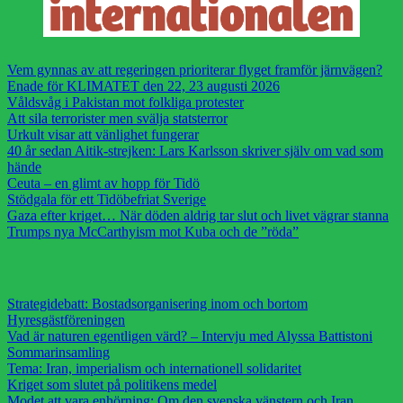
Vem gynnas av att regeringen prioriterar flyget framför järnvägen?
Enade för KLIMATET den 22, 23 augusti 2026
Våldsvåg i Pakistan mot folkliga protester
Att sila terrorister men svälja statsterror
Urkult visar att vänlighet fungerar
40 år sedan Aitik-strejken: Lars Karlsson skriver själv om vad som
hände
Ceuta – en glimt av hopp för Tidö
Stödgala för ett Tidöbefriat Sverige
Gaza efter kriget… När döden aldrig tar slut och livet vägrar stanna
Trumps nya McCarthyism mot Kuba och de ”röda”
Strategidebatt: Bostadsorganisering inom och bortom
Hyresgästföreningen
Vad är naturen egentligen värd? – Intervju med Alyssa Battistoni
Sommarinsamling
Tema: Iran, imperialism och internationell solidaritet
Kriget som slutet på politikens medel
Modet att vara enhörning: Om den svenska vänstern och Iran