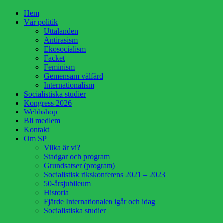
Hoppa
Hem
till
Vår politik
innehåll
Uttalanden
Antirasism
Ekosocialism
Facket
Feminism
Gemensam välfärd
Internationalism
Socialistiska studier
Kongress 2026
Webbshop
Bli medlem
Kontakt
Om SP
Vilka är vi?
Stadgar och program
Grundsatser (program)
Socialistisk rikskonferens 2021 – 2023
50-årsjubileum
Historia
Fjärde Internationalen igår och idag
Socialistiska studier