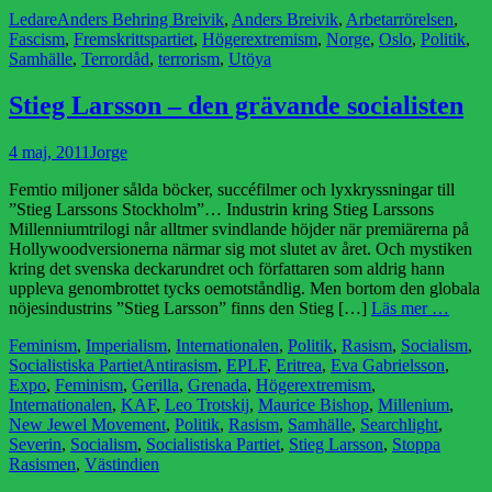
Kategorier
Etiketter
Ledare
Anders Behring Breivik
,
Anders Breivik
,
Arbetarrörelsen
,
Fascism
,
Fremskrittspartiet
,
Högerextremism
,
Norge
,
Oslo
,
Politik
,
Samhälle
,
Terrordåd
,
terrorism
,
Utöya
Stieg Larsson – den grävande socialisten
Publicerad
Författare
4 maj, 2011
Jorge
den
Femtio miljoner sålda böcker, succéfilmer och lyxkryssningar till
”Stieg Larssons Stockholm”… Industrin kring Stieg Larssons
Millenniumtrilogi når alltmer svindlande höjder när premiärerna på
Hollywoodversionerna närmar sig mot slutet av året. Och mystiken
kring det svenska deckarundret och författaren som aldrig hann
uppleva genombrottet tycks oemotståndlig. Men bortom den globala
nöjesindustrins ”Stieg Larsson” finns den Stieg […]
Läs mer …
Kategorier
Feminism
,
Imperialism
,
Internationalen
,
Politik
,
Rasism
,
Socialism
,
Etiketter
Socialistiska Partiet
Antirasism
,
EPLF
,
Eritrea
,
Eva Gabrielsson
,
Expo
,
Feminism
,
Gerilla
,
Grenada
,
Högerextremism
,
Internationalen
,
KAF
,
Leo Trotskij
,
Maurice Bishop
,
Millenium
,
New Jewel Movement
,
Politik
,
Rasism
,
Samhälle
,
Searchlight
,
Severin
,
Socialism
,
Socialistiska Partiet
,
Stieg Larsson
,
Stoppa
Rasismen
,
Västindien