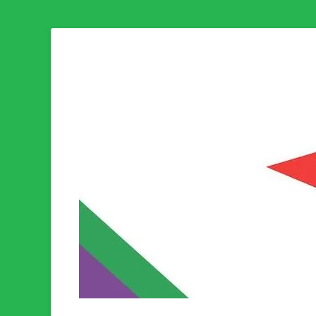
Som medlem i Socialistisk Politik är du medlem i den värld
Socialistisk Politi