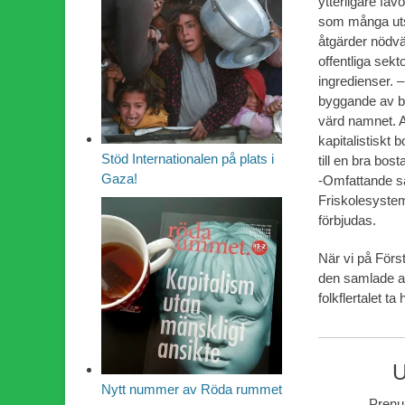
ytterligare fav
som många utsat
åtgärder nödvän
offentliga sekt
ingredienser. 
byggande av bi
värd namnet. A
kapitalistiskt 
Stöd Internationalen på plats i
till en bra bost
Gaza!
-Omfattande sa
Friskolesystem
förbjudas.
När vi på Först
den samlade arb
folkflertalet ta
U
Nytt nummer av Röda rummet
Prenum