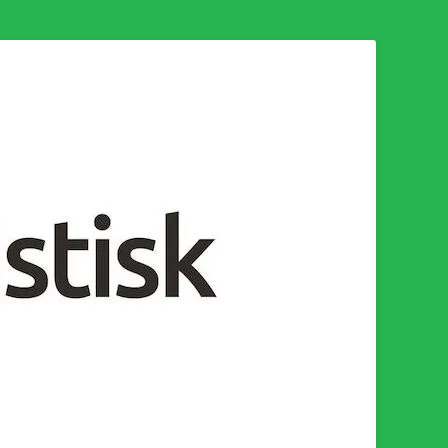
n för en socialistisk framtid!