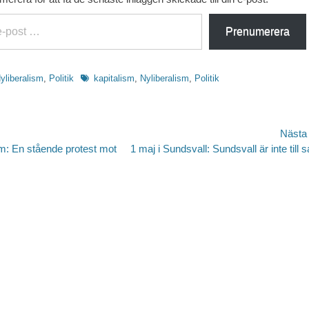
Prenumerera
Etiketter
yliberalism
,
Politik
kapitalism
,
Nyliberalism
,
Politik
avigering
Nästa
Nästa
m: En stående protest mot
1 maj i Sundsvall: Sundsvall är inte till s
inlägg: