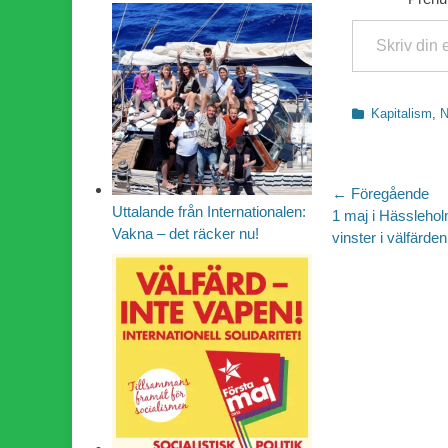
Skriv din e-post …
Kategorier
Kapitalism
,
N
Inläggsn
← Föregående
Uttalande från Internationalen:
Föregående
1 maj i Hässlehol
Vakna – det räcker nu!
inlägg:
vinster i välfärden