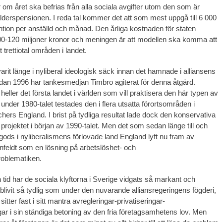
 om året ska befrias från alla sociala avgifter utom den som är
 ålderspensionen. I reda tal kommer det att som mest uppgå till 6 000
ntion per anställd och månad. Den årliga kostnaden för staten
100-120 miljoner kronor och meningen är att modellen ska komma att
t trettiotal områden i landet.
arit länge i nyliberal ideologisk säck innan det hamnade i alliansens
an 1996 har tankesmedjan Timbro agiterat för denna åtgärd.
 heller det första landet i världen som vill praktisera den här typen av
under 1980-talet testades den i flera utsatta förortsområden i
hers England. I brist på tydliga resultat lade dock den konservativa
projektet i början av 1990-talet. Men det som sedan länge till och
gods i nyliberalismens förlovade land England lyft nu fram av
nfeldt som en lösning på arbetslöshet- och
roblematiken.
 tid har de sociala klyftorna i Sverige vidgats så markant och
blivit så tydlig som under den nuvarande alliansregeringens fögderi,
sitter fast i sitt mantra avregleringar-privatiseringar-
ar i sin ständiga betoning av den fria företagsamhetens lov. Men