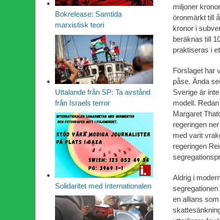
miljoner kronor
Bokrelease: Samtida
öronmärkt till
marxistisk teori
kronor i subve
beräknas till 
praktiseras i et
Förslaget har v
påse. Ända sed
Uttalande från SP: Ta avstånd
Sverige är inte
från Israels terror
modell. Redan 
Margaret Thatc
regeringen ner 
med varit vrak
regeringen Rei
segregationsp
Aldrig i modern
Solidaritet med Internationalen
segregationen 
en allians som 
skattesänkning