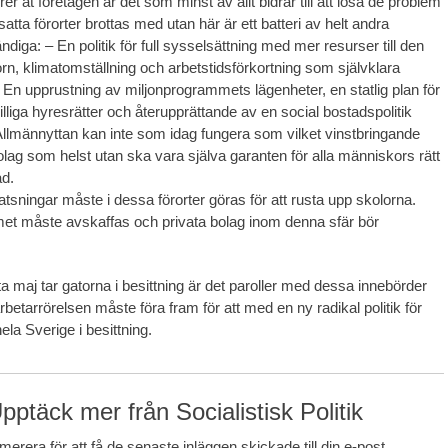
örer åt företagen är det som minst av allt bidrar till att lösa de problem
ta förorter brottas med utan här är ett batteri av helt andra
diga: – En politik för full sysselsättning med mer resurser till den
orn, klimatomställning och arbetstidsförkortning som självklara
– En upprustning av miljonprogrammets lägenheter, en statlig plan för
lliga hyresrätter och återupprättande av en social bostadspolitik
llmännyttan kan inte som idag fungera som vilket vinstbringande
bolag som helst utan ska vara själva garanten för alla människors rätt
ad.
tsningar måste i dessa förorter göras för att rusta upp skolorna.
et måste avskaffas och privata bolag inom denna sfär bör
a maj tar gatorna i besittning är det paroller med dessa innebörder
etarrörelsen måste föra fram för att med en ny radikal politik för
 hela Sverige i besittning.
pptäck mer från Socialistisk Politik
erera för att få de senaste inläggen skickade till din e-post.