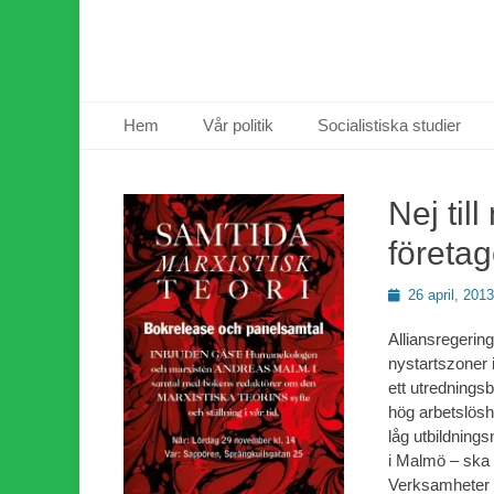
Primär meny
Hoppa
Hem
Vår politik
Socialistiska studier
till
innehåll
Nej till
företag
Publicerad
26 april, 2013
den
Alliansregering
nystartszoner 
ett utrednings
hög arbetslös
låg utbildning
i Malmö – ska f
Verksamheter m