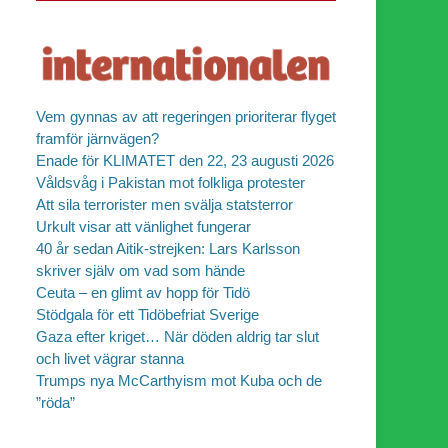
Vem gynnas av att regeringen prioriterar flyget
framför järnvägen?
Enade för KLIMATET den 22, 23 augusti 2026
Våldsvåg i Pakistan mot folkliga protester
Att sila terrorister men svälja statsterror
Urkult visar att vänlighet fungerar
40 år sedan Aitik-strejken: Lars Karlsson
skriver själv om vad som hände
Ceuta – en glimt av hopp för Tidö
Stödgala för ett Tidöbefriat Sverige
Gaza efter kriget… När döden aldrig tar slut
och livet vägrar stanna
Trumps nya McCarthyism mot Kuba och de
”röda”