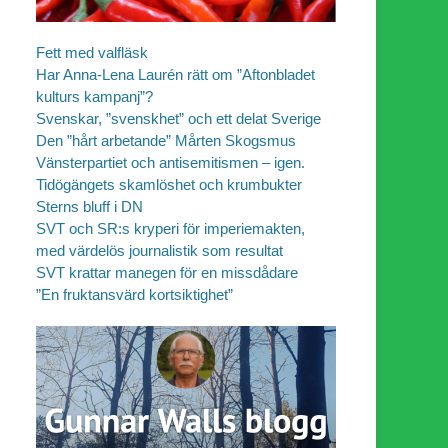
Fett med valfläsk
Har Anna-Lena Laurén rätt om ”Aftonbladet
kulturs kampanj”?
Svenskar, ”svenskhet” och ett delat Sverige
Den ”hårt arbetande” Mårten Skogsmus
Vänsterpartiet och antisemitismen – igen.
Tidögängets skamlöshet och krumbukter
Sterns bluff i DN
SVT och SR:s kryperi för imperiemakten,
med värdelös journalistik som resultat
SVT krattar manegen för en missdådare
”En fruktansvärd kortsiktighet”