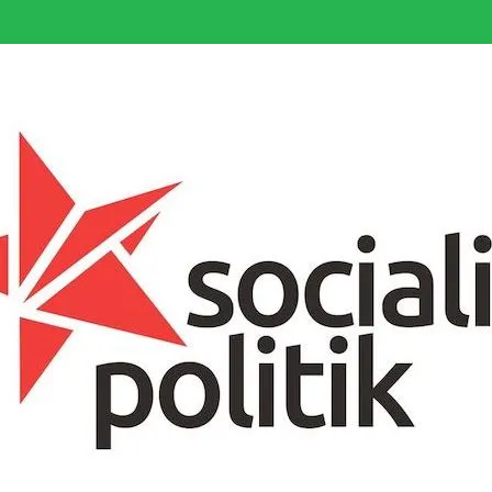
somfattande socialistiska Fjärde Internationalen och en viktig tillgång i kampe
k