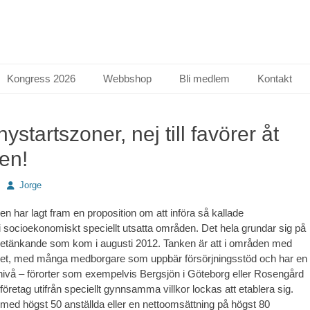
Kongress 2026
Webbshop
Bli medlem
Kontakt
 nystartszoner, nej till favörer åt
en!
Författare
Jorge
en har lagt fram en proposition om att införa så kallade
i socioekonomiskt speciellt utsatta områden. Det hela grundar sig på
betänkande som kom i augusti 2012. Tanken är att i områden med
het, med många medborgare som uppbär försörjningsstöd och har en
snivå – förorter som exempelvis Bergsjön i Göteborg eller Rosengård
öretag utifrån speciellt gynnsamma villkor lockas att etablera sig.
ed högst 50 anställda eller en nettoomsättning på högst 80