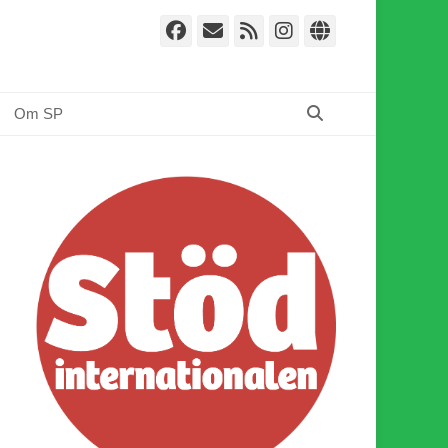
Facebook
E-
Webbflöde
Instagram
Webbplat
post
Sök
Om SP