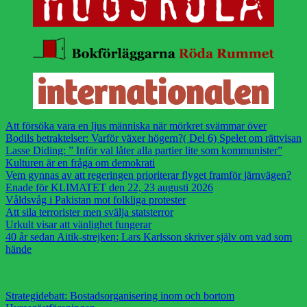
Att försöka vara en ljus människa när mörkret svämmar över
Bodils betraktelser: Varför växer högern?( Del 6) Spelet om rättvisan
Lasse Diding: ” Inför val låter alla partier lite som kommunister”
Kulturen är en fråga om demokrati
Vem gynnas av att regeringen prioriterar flyget framför järnvägen?
Enade för KLIMATET den 22, 23 augusti 2026
Våldsvåg i Pakistan mot folkliga protester
Att sila terrorister men svälja statsterror
Urkult visar att vänlighet fungerar
40 år sedan Aitik-strejken: Lars Karlsson skriver själv om vad som
hände
Strategidebatt: Bostadsorganisering inom och bortom