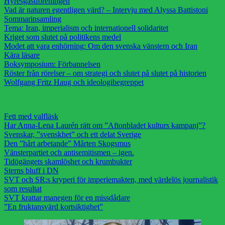
Hyresgästföreningen
Vad är naturen egentligen värd? – Intervju med Alyssa Battistoni
Sommarinsamling
Tema: Iran, imperialism och internationell solidaritet
Kriget som slutet på politikens medel
Modet att vara enhörning: Om den svenska vänstern och Iran
Kära läsare
Boksymposium: Förbannelsen
Röster från rörelser – om strategi och slutet på slutet på historien
Wolfgang Fritz Haug och ideologibegreppet
Fett med valfläsk
Har Anna-Lena Laurén rätt om ”Aftonbladet kulturs kampanj”?
Svenskar, ”svenskhet” och ett delat Sverige
Den ”hårt arbetande” Mårten Skogsmus
Vänsterpartiet och antisemitismen – igen.
Tidögängets skamlöshet och krumbukter
Sterns bluff i DN
SVT och SR:s kryperi för imperiemakten, med värdelös journalistik
som resultat
SVT krattar manegen för en missdådare
”En fruktansvärd kortsiktighet”