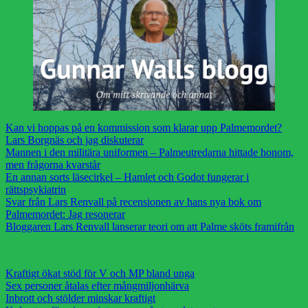
Kan vi hoppas på en kommission som klarar upp Palmemordet?
Lars Borgnäs och jag diskuterar
Mannen i den militära uniformen – Palmeutredarna hittade honom,
men frågorna kvarstår
En annan sorts läsecirkel – Hamlet och Godot fungerar i
rättspsykiatrin
Svar från Lars Renvall på recensionen av hans nya bok om
Palmemordet: Jag resonerar
Bloggaren Lars Renvall lanserar teori om att Palme sköts framifrån
Kraftigt ökat stöd för V och MP bland unga
Sex personer åtalas efter mångmiljonhärva
Inbrott och stölder minskar kraftigt