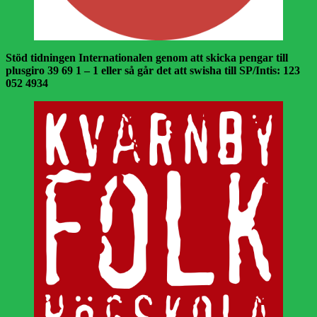
Stöd tidningen Internationalen genom att skicka pengar till
plusgiro 39 69 1 – 1 eller så går det att swisha till SP/Intis: 123
052 4934