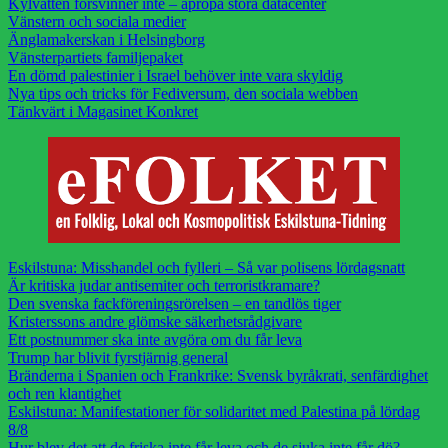
Kylvatten försvinner inte – apropå stora datacenter
Vänstern och sociala medier
Änglamakerskan i Helsingborg
Vänsterpartiets familjepaket
En dömd palestinier i Israel behöver inte vara skyldig
Nya tips och tricks för Fediversum, den sociala webben
Tänkvärt i Magasinet Konkret
Eskilstuna: Misshandel och fylleri – Så var polisens lördagsnatt
Är kritiska judar antisemiter och terroristkramare?
Den svenska fackföreningsrörelsen – en tandlös tiger
Kristerssons andre glömske säkerhetsrådgivare
Ett postnummer ska inte avgöra om du får leva
Trump har blivit fyrstjärnig general
Bränderna i Spanien och Frankrike: Svensk byråkrati, senfärdighet
och ren klantighet
Eskilstuna: Manifestationer för solidaritet med Palestina på lördag
8/8
Hur blev det att de friska inte får leva och de sjuka inte får dö?