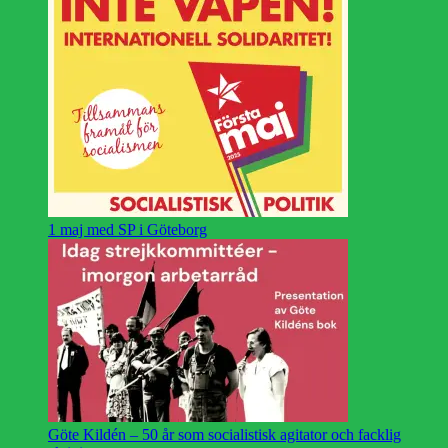
1 maj med SP i Göteborg
Göte Kildén – 50 år som socialistisk agitator och facklig