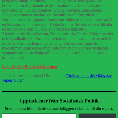
penga­insamling. Skramling med pengabössa, mot­tagande av
donationer och spridande av information om den socialistiska
oppositionen i landet kommer vara det huvudsakliga arbetet.
Pengarna kommer skickas via Socialistiska Partiet direkt till
Borotba, men alla organisationer som väljer att delta kommer att få
en lika stor del i hälsningen. Kvitto kommer förstås skickas till alla
de inblandade som vill veta att processen gått rätt till.
Rättvisepartiet Socialisterna, Kommunistiska Partiet, Vänsterpartiet
och Syndikalistiskt Forum har redan kontaktats om intresse och vi
inväntar svar om deras engagemang. Om intresse finns för
medlemmar inom dessa organisationer, andra eller hos fristående
sympatisörer för att hjälpa till med pengainsamling eller annat –
kontakta oss!
Socialistiska Partiet i Göteborg
Läs mer om situationen i Ukraina här:
”Solidaritet är det viktigaste
vapen vi har”
Upptäck mer från Socialistisk Politik
Prenumerera för att få de senaste inläggen skickade till din e-post.
Skriv din e-post …