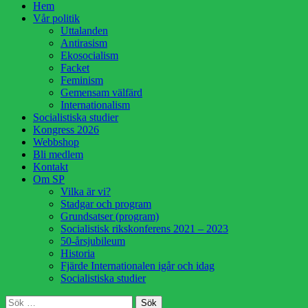
Hoppa
Hem
till
Vår politik
innehåll
Uttalanden
Antirasism
Ekosocialism
Facket
Feminism
Gemensam välfärd
Internationalism
Socialistiska studier
Kongress 2026
Webbshop
Bli medlem
Kontakt
Om SP
Vilka är vi?
Stadgar och program
Grundsatser (program)
Socialistisk rikskonferens 2021 – 2023
50-årsjubileum
Historia
Fjärde Internationalen igår och idag
Socialistiska studier
Sök
Sök