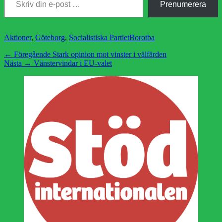
Prenumerera
Kategorier
Etiketter
Aktioner
,
Göteborg
,
Socialistiska Partiet
Borotba
Inläggsnavigering
Föregående
← Föregående
Stark opinion mot vinster i välfärden
Nästa
inlägg:
Nästa →
Vänstervindar i EU-valet
inlägg: