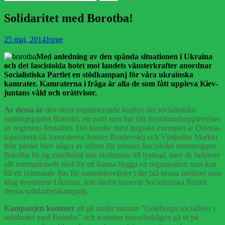
efter:
Solidaritet med Borotba!
Publicerad
Författare
25 maj, 2014
Jorge
den
Med anledning av den spända situationen i Ukraina
och det fascistoida hotet mot landets vänsterkrafter anordnar
Socialistiska Partiet en stödkampanj för våra ukrainska
kamrater. Kamraterna i fråga är alla de som fått uppleva Kiev-
juntans våld och orättvisor.
Av dessa är
den stora organiserande kraften det socialistiska
samlingspartiet Borotba, ett parti som har fått förstahandsupplevelser
av regimens brutalitet. Det kanske mest tragiska exemplet är Odessa-
massakern då kamraterna Andrej Brazjevskij och Vjatjeslav Markin
från partiet blev några av offren för juntans fascistiska stormtrupper.
Borotba lät sig emellertid inte skrämmas till tystnad, men de behöver
allt internationellt stöd för att kunna bygga en organisation som kan
bli ett brinnande ljus för människovärdet i det blå-bruna mörkret som
idag dominerar Ukraina. Just därför lanserar Socialistiska Partiet
denna solidaritets­kampanj.
Kampanjen kommer
att gå under namnet ”Göteborgs socialister i
solidaritet med Borotba” och kommer huvudsakligen gå ut på