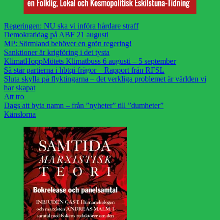
Regeringen: NU ska vi införa hårdare straff
Demokratidag på ABF 21 augusti
MP: Sörmland behöver en grön regering!
Sanktioner är krigföring i det tysta
KlimatHoppMötets Klimatbuss 6 augusti – 5 september
Så står partierna i hbtqi-frågor – Rapport från RFSL
Sluta skylla på flyktingarna – det verkliga problemet är världen vi
har skapat
Att tro
Dags att byta namn – från ”nyheter” till ”dumheter”
Känslorna