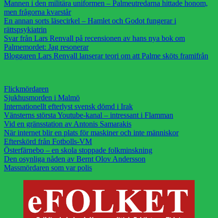
Mannen i den militära uniformen – Palmeutredarna hittade honom,
men frågorna kvarstår
En annan sorts läsecirkel – Hamlet och Godot fungerar i
rättspsykiatrin
Svar från Lars Renvall på recensionen av hans nya bok om
Palmemordet: Jag resonerar
Bloggaren Lars Renvall lanserar teori om att Palme sköts framifrån
Flickmördaren
Sjukhusmorden i Malmö
Internationellt efterlyst svensk dömd i Irak
Vänsterns största Youtube-kanal – intressant i Flamman
Vid en gränsstation av Antonis Samarakis
När internet blir en plats för maskiner och inte människor
Efterskörd från Fotbolls-VM
Österfärnebo – en skola stoppade folkminskning
Den osynliga nåden av Bernt Olov Andersson
Massmördaren som var polis