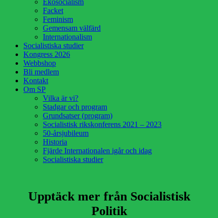
Ekosocialism
Facket
Feminism
Gemensam välfärd
Internationalism
Socialistiska studier
Kongress 2026
Webbshop
Bli medlem
Kontakt
Om SP
Vilka är vi?
Stadgar och program
Grundsatser (program)
Socialistisk rikskonferens 2021 – 2023
50-årsjubileum
Historia
Fjärde Internationalen igår och idag
Socialistiska studier
Upptäck mer från Socialistisk
Politik