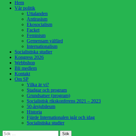
Hoppa
Hem
till
Vår politik
innehåll
Uttalanden
Antirasism
Ekosocialism
Facket
Feminism
Gemensam välfärd
Internationalism
Socialistiska studier
Kongress 2026
Webbshop
Bli medlem
Kontakt
Om SP
Vilka är vi?
Stadgar och program
Grundsatser (program)
Socialistisk rikskonferens 2021 – 2023
50-årsjubileum
Historia
Fjärde Internationalen igår och idag
Socialistiska studier
Sök
Sök