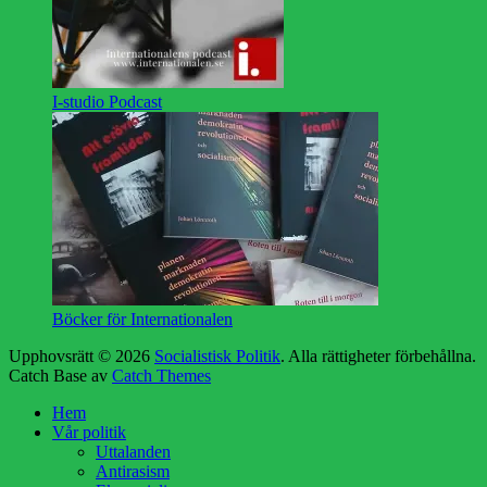
I-studio Podcast
Böcker för Internationalen
Upphovsrätt © 2026
Socialistisk Politik
. Alla rättigheter förbehållna.
Catch Base av
Catch Themes
Rulla
Hem
upp
Vår politik
Uttalanden
Antirasism