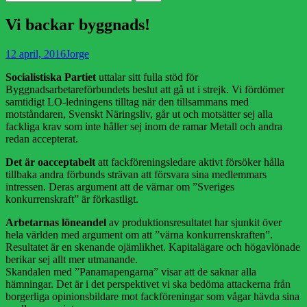
efter:
Vi backar byggnads!
Publicerad
Författare
12 april, 2016
Jorge
den
Socialistiska Partiet
uttalar sitt fulla stöd för
Byggnadsarbetareförbundets beslut att gå ut i strejk. Vi fördömer
samtidigt LO-ledningens tilltag när den tillsammans med
motståndaren, Svenskt Näringsliv, går ut och motsätter sej
alla
fackliga krav som inte håller sej inom de ramar Metall och andra
redan accepterat.
Det är oacceptabelt
att fackföreningsledare aktivt försöker hålla
tillbaka andra förbunds strävan att försvara sina medlemmars
intressen. Deras argument att de värnar om ”Sveriges
konkurrenskraft” är förkastligt.
Arbetarnas löneandel
av produktionsresultatet har sjunkit över
hela världen med argument om att ”värna konkurrenskraften”.
Resultatet är en skenande ojämlikhet. Kapitalägare och högavlönade
berikar sej allt mer utmanande.
Skandalen med ”Panamapengarna” visar att de saknar alla
hämningar. Det är i det perspektivet vi ska bedöma attackerna från
borgerliga opinionsbildare mot fackföreningar som vågar hävda sina