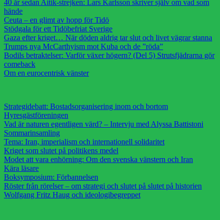
40 år sedan Aitik-strejken: Lars Karlsson skriver själv om vad som
hände
Ceuta – en glimt av hopp för Tidö
Stödgala för ett Tidöbefriat Sverige
Gaza efter kriget… När döden aldrig tar slut och livet vägrar stanna
Trumps nya McCarthyism mot Kuba och de ”röda”
Bodils betraktelser: Varför växer högern? (Del 5) Strutsfjädrarna gör
comeback
Om en eurocentrisk vänster
Strategidebatt: Bostadsorganisering inom och bortom
Hyresgästföreningen
Vad är naturen egentligen värd? – Intervju med Alyssa Battistoni
Sommarinsamling
Tema: Iran, imperialism och internationell solidaritet
Kriget som slutet på politikens medel
Modet att vara enhörning: Om den svenska vänstern och Iran
Kära läsare
Boksymposium: Förbannelsen
Röster från rörelser – om strategi och slutet på slutet på historien
Wolfgang Fritz Haug och ideologibegreppet