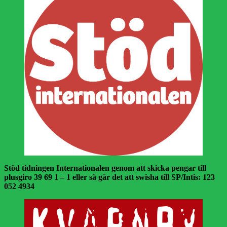
Stöd tidningen Internationalen genom att skicka pengar till
plusgiro 39 69 1 – 1 eller så går det att swisha till SP/Intis: 123
052 4934