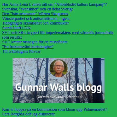
Har Anna-Lena Laurén rätt om ”Aftonbladet kulturs kampanj”?
Svenskar, ”svenskhet” och ett delat Sverige
Den ”hårt arbetande” Mårten Skogsmus
Vänsterpartiet och antisemitismen – igen.
Tidögängets skamlöshet och krumbukter
Sterns bluff i DN
SVT och SR:s kryperi för imperiemakten, med värdelös journalistik
som resultat
SVT krattar manegen för en missdådare
”En fruktansvärd kortsiktighet”
Till tvättstugans försvar
Kan vi hoppas på en kommission som klarar upp Palmemordet?
Lars Borgnäs och jag diskuterar