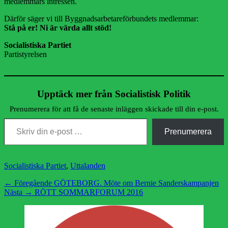
medlemmars intressen.
Därför säger vi till Byggnadsarbetareförbundets medlemmar:
Stå på er! Ni är värda allt stöd!
Socialistiska Partiet
Partistyrelsen
Upptäck mer från Socialistisk Politik
Prenumerera för att få de senaste inläggen skickade till din e-post.
Skriv din e-post …
Prenumerera
Kategorier
Socialistiska Partiet
,
Uttalanden
Inläggsnavigering
Föregående
← Föregående
GÖTEBORG. Möte om Bernie Sanderskampanjen
Nästa
inlägg:
Nästa →
RÖTT SOMMARFORUM 2016
inlägg: