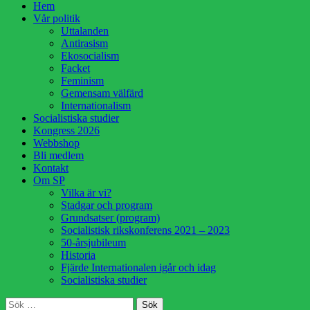
Hoppa
Hem
till
Vår politik
innehåll
Uttalanden
Antirasism
Ekosocialism
Facket
Feminism
Gemensam välfärd
Internationalism
Socialistiska studier
Kongress 2026
Webbshop
Bli medlem
Kontakt
Om SP
Vilka är vi?
Stadgar och program
Grundsatser (program)
Socialistisk rikskonferens 2021 – 2023
50-årsjubileum
Historia
Fjärde Internationalen igår och idag
Socialistiska studier
Sök
Sök