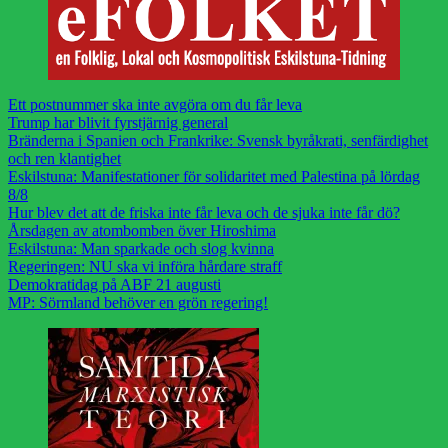
Ett postnummer ska inte avgöra om du får leva
Trump har blivit fyrstjärnig general
Bränderna i Spanien och Frankrike: Svensk byråkrati, senfärdighet
och ren klantighet
Eskilstuna: Manifestationer för solidaritet med Palestina på lördag
8/8
Hur blev det att de friska inte får leva och de sjuka inte får dö?
Årsdagen av atombomben över Hiroshima
Eskilstuna: Man sparkade och slog kvinna
Regeringen: NU ska vi införa hårdare straff
Demokratidag på ABF 21 augusti
MP: Sörmland behöver en grön regering!