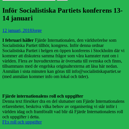
efter:
Inför Socialistiska Partiets konferens 13-
14 januari
Publicerad
Författare
12 januari, 2018
Jorge
den
I februari håller
Fjärde Internationalen, den världsrörelse som
Socialistiska Partiet tillhör, kongress. Inför denna ordnar
Socialistiska Partiet i helgen en öppen konferens i Stockholm där vi
kommer att diskutera samma frågor som våra kamrater runt om i
världen. Flera av huvudtexterna är översatta till svenska och finns,
tillsammans med de engelska originaltexterna att läsa här nedan.
Anmälan i sista minuten kan göras till info@socialistiskapartiet.se
(med anmälan kommer info om lokal och tider).
Fjärde internationalens roll och uppgifter
Denna text försöker dra en del slutsatser om Fjärde Internationalens
erfarenheter, beskriva vilka behov av organisering vi står inför i
världen idag och framförallt vad blir då Fjärde Internationalens roll
och uppgifter i detta.
FI:s roll och uppgifter