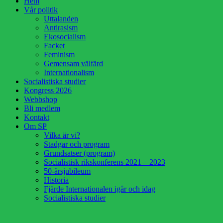
Hem
upp
Vår politik
Uttalanden
Antirasism
Ekosocialism
Facket
Feminism
Gemensam välfärd
Internationalism
Socialistiska studier
Kongress 2026
Webbshop
Bli medlem
Kontakt
Om SP
Vilka är vi?
Stadgar och program
Grundsatser (program)
Socialistisk rikskonferens 2021 – 2023
50-årsjubileum
Historia
Fjärde Internationalen igår och idag
Socialistiska studier