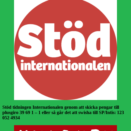
Stöd tidningen Internationalen genom att skicka pengar till
plusgiro 39 69 1 – 1 eller så går det att swisha till SP/Intis: 123
052 4934