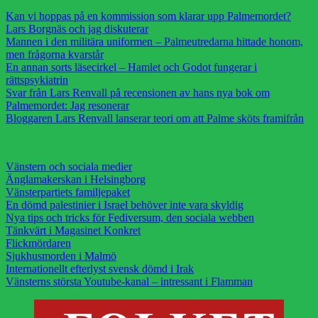
Kan vi hoppas på en kommission som klarar upp Palmemordet?
Lars Borgnäs och jag diskuterar
Mannen i den militära uniformen – Palmeutredarna hittade honom,
men frågorna kvarstår
En annan sorts läsecirkel – Hamlet och Godot fungerar i
rättspsykiatrin
Svar från Lars Renvall på recensionen av hans nya bok om
Palmemordet: Jag resonerar
Bloggaren Lars Renvall lanserar teori om att Palme sköts framifrån
Vänstern och sociala medier
Änglamakerskan i Helsingborg
Vänsterpartiets familjepaket
En dömd palestinier i Israel behöver inte vara skyldig
Nya tips och tricks för Fediversum, den sociala webben
Tänkvärt i Magasinet Konkret
Flickmördaren
Sjukhusmorden i Malmö
Internationellt efterlyst svensk dömd i Irak
Vänsterns största Youtube-kanal – intressant i Flamman