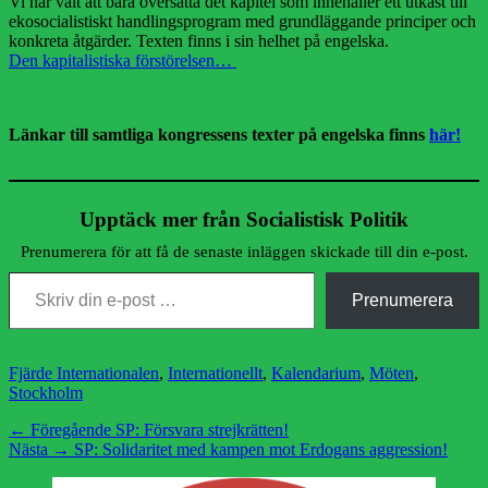
Vi har valt att bara översätta det kapitel som innehåller ett utkast till
ekosocialistiskt handlingsprogram med grundläggande principer och
konkreta åtgärder. Texten finns i sin helhet på engelska.
Den kapitalistiska förstörelsen…
Länkar till samtliga kongressens texter på engelska finns
här!
Upptäck mer från Socialistisk Politik
Prenumerera för att få de senaste inläggen skickade till din e-post.
Skriv din e-post …
Prenumerera
Kategorier
Fjärde Internationalen
,
Internationellt
,
Kalendarium
,
Möten
,
Stockholm
Inläggsnavigering
Föregående
← Föregående
SP: Försvara strejkrätten!
Nästa
inlägg:
Nästa →
SP: Solidaritet med kampen mot Erdogans aggression!
inlägg: