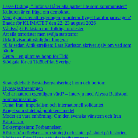
Lasse Diding: ” Inför val låter alla partier lite som kommunister”
Kulturen är en fråga om demokrati
Vem gynnas av att regeringen prioriterar flyget framför järnvägen?
Enade för KLIMATET den 22, 23 augusti 2026
Våldsvåg i Pakistan mot folkliga protester
Att sila terrorister men svälja statsterror
Urkult visar att vänlighet fungerar
40 år sedan Aitik-strejken: Lars Karlsson skriver själv om vad som
hände
Ceuta – en glimt av hopp för Tidö
Stödgala för ett Tidöbefriat Sverige
Strategidebatt: Bostadsorganisering inom och bortom
Hyresgästföreningen
Vad är naturen egentligen värd? – Intervju med Alyssa Battistoni
Sommarinsamling
Tema: Iran, imperialism och internationell solidaritet
Kriget som slutet på politikens medel
Modet att vara enhörning: Om den svenska vänstern och Iran
Kära läsare
Boksymposium: Förbannelsen
Röster från rörelser – om strategi och slutet på slutet på historien