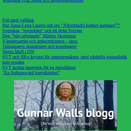
Wolfgang Fritz Haug och ideologibegreppet
Fett med valfläsk
Har Anna-Lena Laurén rätt om ”Aftonbladet kulturs kampanj”?
Svenskar, ”svenskhet” och ett delat Sverige
Den ”hårt arbetande” Mårten Skogsmus
Vänsterpartiet och antisemitismen – igen.
Tidögängets skamlöshet och krumbukter
Sterns bluff i DN
SVT och SR:s kryperi för imperiemakten, med värdelös journalistik
som resultat
SVT krattar manegen för en missdådare
”En fruktansvärd kortsiktighet”