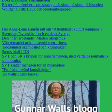
Boksymposium: Förbannelsen
Röster från rörelser – om strategi och slutet på slutet på historien
Wolfgang Fritz Haug och ideologibegreppet
Har Anna-Lena Laurén rätt om ”Aftonbladet kulturs kampanj”?
Svenskar, ”svenskhet” och ett delat Sverige
Den ”hårt arbetande” Mårten Skogsmus
Vänsterpartiet och antisemitismen – igen.
Tidögängets skamlöshet och krumbukter
Sterns bluff i DN
SVT och SR:s kryperi för imperiemakten, med värdelös journalistik
som resultat
SVT krattar manegen för en missdådare
”En fruktansvärd kortsiktighet”
Till tvättstugans försvar