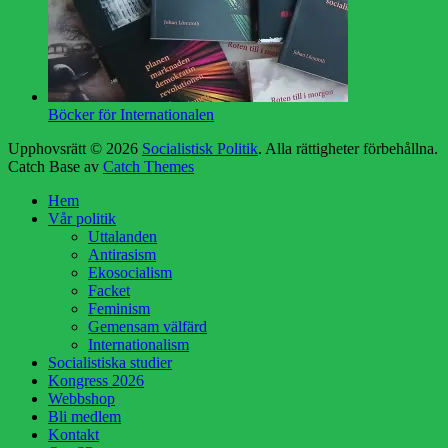
Böcker för Internationalen
Upphovsrätt © 2026
Socialistisk Politik
. Alla rättigheter förbehållna.
Catch Base av
Catch Themes
Rulla
Hem
upp
Vår politik
Uttalanden
Antirasism
Ekosocialism
Facket
Feminism
Gemensam välfärd
Internationalism
Socialistiska studier
Kongress 2026
Webbshop
Bli medlem
Kontakt