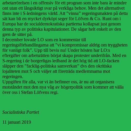
arbetarrörelsen i en offensiv för ett program som inte bara är mindre
ont utan ett långsiktigt svar på verkliga behov. Men det alternativet
finns inte i S-ledningens värld. Att ”vinna” regeringsmakten på detta
sät kan bli en mycket dyrköpt seger för Löfven & Co. Runt om i
Europa har de socialdemokratiska partierna kollapsat just genom
denna typ av politiska kapitulationer. De sågar helt enkelt av den
gren de sitter på.
I december lovade LO som en kommentar till
regeringsförhandlingarna att ”vi kompromissar aldrig om tryggheten
för vanligt folk”. Upp till bevis nu! Under hösten har LO:s
eftergifter om arbetsrätten börjat skapa protester underifrån. Med en
S-regering i de borgerligas ledband är det hög tid att LO-facken
släpper den ”facklig-politiska samverkan” dvs den okritiska
lojaliteten mot S och väljer att företräda medlemmarna mot
regeringen.
Uppgiften för alla, var vi än befinner oss, är nu att organisera
motståndet mot den nya våg av högerpolitik som kommer att välla
över oss i Stefan Löfvens regi.
Socialistiska Partiet
11 januari 2019