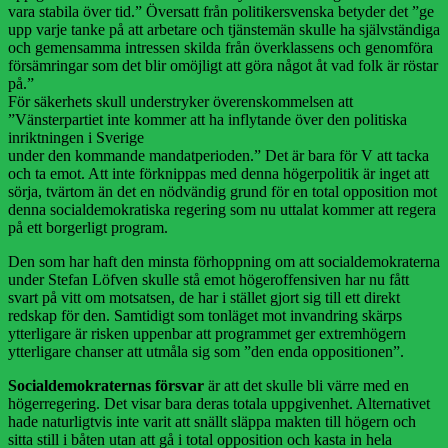
vara stabila över tid.” Översatt från politikersvenska betyder det ”ge
upp varje tanke på att arbetare och tjänstemän skulle ha självständiga
och gemensamma intressen skilda från överklassens och genomföra
försämringar som det blir omöjligt att göra något åt vad folk är röstar
på.”
För säkerhets skull understryker överenskommelsen att
”Vänsterpartiet inte kommer att ha inflytande över den politiska
inriktningen i Sverige
under den kommande mandatperioden.” Det är bara för V att tacka
och ta emot. Att inte förknippas med denna högerpolitik är inget att
sörja, tvärtom än det en nödvändig grund för en total opposition mot
denna socialdemokratiska regering som nu uttalat kommer att regera
på ett borgerligt program.
Den som har haft den minsta förhoppning om att socialdemokraterna
under Stefan Löfven skulle stå emot högeroffensiven har nu fått
svart på vitt om motsatsen, de har i stället gjort sig till ett direkt
redskap för den. Samtidigt som tonläget mot invandring skärps
ytterligare är risken uppenbar att programmet ger extremhögern
ytterligare chanser att utmåla sig som ”den enda oppositionen”.
Socialdemokraternas försvar
är att det skulle bli värre med en
högerregering. Det visar bara deras totala uppgivenhet. Alternativet
hade naturligtvis inte varit att snällt släppa makten till högern och
sitta still i båten utan att gå i total opposition och kasta in hela