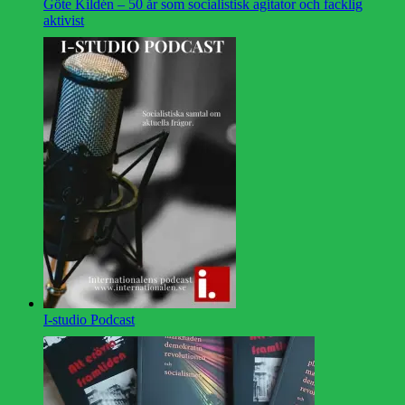
Göte Kildén – 50 år som socialistisk agitator och facklig
aktivist
I-studio Podcast