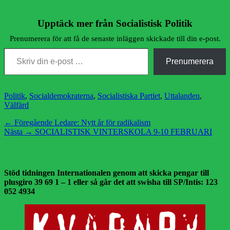
Upptäck mer från Socialistisk Politik
Prenumerera för att få de senaste inläggen skickade till din e-post.
Skriv din e-post …
Prenumerera
Kategorier
Politik
,
Socialdemokraterna
,
Socialistiska Partiet
,
Uttalanden
,
Välfärd
Inläggsnavigering
Föregående
← Föregående
Ledare: Nytt år för radikalism
Nästa
inlägg:
Nästa →
SOCIALISTISK VINTERSKOLA 9-10 FEBRUARI
inlägg:
Stöd tidningen Internationalen genom att skicka pengar till
plusgiro 39 69 1 – 1 eller så går det att swisha till SP/Intis: 123
052 4934