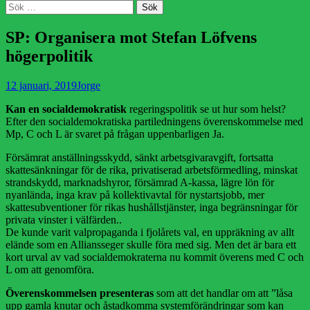
Sök
Sök
efter:
SP: Organisera mot Stefan Löfvens
högerpolitik
Publicerad
Författare
12 januari, 2019
Jorge
den
Kan en socialdemokratisk
regeringspolitik se ut hur som helst?
Efter den socialdemokratiska partiledningens överenskommelse med
Mp, C och L är svaret på frågan uppenbarligen Ja.
Försämrat anställningsskydd, sänkt arbetsgivaravgift, fortsatta
skattesänkningar för de rika, privatiserad arbetsförmedling, minskat
strandskydd, marknadshyror, försämrad A-kassa, lägre lön för
nyanlända, inga krav på kollektivavtal för nystartsjobb, mer
skattesubventioner för rikas hushållstjänster, inga begränsningar för
privata vinster i välfärden..
De kunde varit valpropaganda i fjolårets val, en uppräkning av allt
elände som en Alliansseger skulle föra med sig. Men det är bara ett
kort urval av vad socialdemokraterna nu kommit överens med C och
L om att genomföra.
Överenskommelsen presenteras
som att det handlar om att ”låsa
upp gamla knutar och åstadkomma systemförändringar som kan