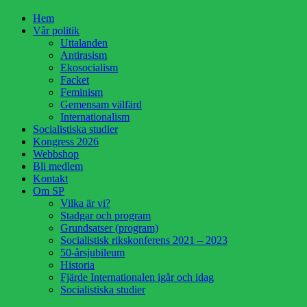
Hoppa
Hem
till
Vår politik
innehåll
Uttalanden
Antirasism
Ekosocialism
Facket
Feminism
Gemensam välfärd
Internationalism
Socialistiska studier
Kongress 2026
Webbshop
Bli medlem
Kontakt
Om SP
Vilka är vi?
Stadgar och program
Grundsatser (program)
Socialistisk rikskonferens 2021 – 2023
50-årsjubileum
Historia
Fjärde Internationalen igår och idag
Socialistiska studier