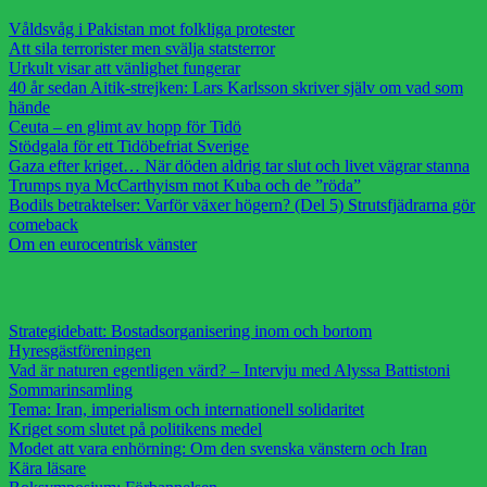
Våldsvåg i Pakistan mot folkliga protester
Att sila terrorister men svälja statsterror
Urkult visar att vänlighet fungerar
40 år sedan Aitik-strejken: Lars Karlsson skriver själv om vad som
hände
Ceuta – en glimt av hopp för Tidö
Stödgala för ett Tidöbefriat Sverige
Gaza efter kriget… När döden aldrig tar slut och livet vägrar stanna
Trumps nya McCarthyism mot Kuba och de ”röda”
Bodils betraktelser: Varför växer högern? (Del 5) Strutsfjädrarna gör
comeback
Om en eurocentrisk vänster
Strategidebatt: Bostadsorganisering inom och bortom
Hyresgästföreningen
Vad är naturen egentligen värd? – Intervju med Alyssa Battistoni
Sommarinsamling
Tema: Iran, imperialism och internationell solidaritet
Kriget som slutet på politikens medel
Modet att vara enhörning: Om den svenska vänstern och Iran
Kära läsare