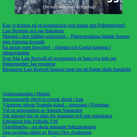
Kan vi hoppas på en kommission som klarar upp Palmemordet?
Lars Borgnäs och jag diskuterar
Mannen i den militära uniformen – Palmeutredarna hittade honom,
men frågorna kvarstår
En annan sorts läsecirkel – Hamlet och Godot fungerar i
rättspsykiatrin
Svar från Lars Renvall på recensionen av hans nya bok om
Palmemordet: Jag resonerar
Bloggaren Lars Renvall lanserar teori om att Palme sköts framifrån
Sjukhusmorden i Malmö
Internationellt efterlyst svensk dömd i Irak
Vänsterns största Youtube-kanal – intressant i Flamman
Vid en gränsstation av Antonis Samarakis
När internet blir en plats för maskiner och inte människor
Efterskörd från Fotbolls-VM
Österfärnebo – en skola stoppade folkminskning
Den osynliga nåden av Bernt Olov Andersson