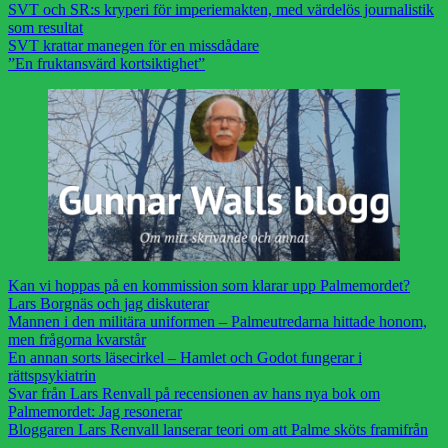
SVT och SR:s kryperi för imperiemakten, med värdelös journalistik
som resultat
SVT krattar manegen för en missdådare
”En fruktansvärd kortsiktighet”
Kan vi hoppas på en kommission som klarar upp Palmemordet?
Lars Borgnäs och jag diskuterar
Mannen i den militära uniformen – Palmeutredarna hittade honom,
men frågorna kvarstår
En annan sorts läsecirkel – Hamlet och Godot fungerar i
rättspsykiatrin
Svar från Lars Renvall på recensionen av hans nya bok om
Palmemordet: Jag resonerar
Bloggaren Lars Renvall lanserar teori om att Palme sköts framifrån