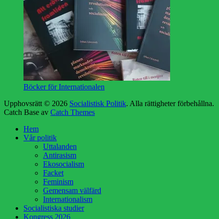
Böcker för Internationalen
Upphovsrätt © 2026
Socialistisk Politik
. Alla rättigheter förbehållna.
Catch Base av
Catch Themes
Rulla
Hem
upp
Vår politik
Uttalanden
Antirasism
Ekosocialism
Facket
Feminism
Gemensam välfärd
Internationalism
Socialistiska studier
Kongress 2026