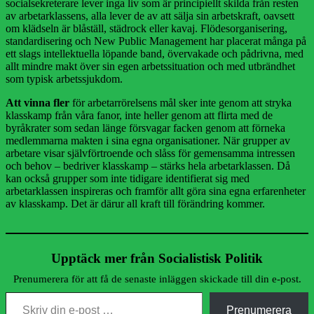
socialsekreterare lever inga liv som är principiellt skilda från resten
av arbetarklassens, alla lever de av att sälja sin arbetskraft, oavsett
om klädseln är blåställ, städrock eller kavaj. Flödesorganisering,
standardisering och New Public Management har placerat många på
ett slags intellektuella löpande band, övervakade och pådrivna, med
allt mindre makt över sin egen arbetssituation och med utbrändhet
som typisk arbetssjukdom.
Att vinna fler
för arbetarrörelsens mål sker inte genom att stryka
klasskamp från våra fanor, inte heller genom att flirta med de
byråkrater som sedan länge försvagar facken genom att förneka
medlemmarna makten i sina egna organisationer. När grupper av
arbetare visar självförtroende och slåss för gemensamma intressen
och behov – bedriver klasskamp – stärks hela arbetarklassen. Då
kan också grupper som inte tidigare identifierat sig med
arbetarklassen inspireras och framför allt göra sina egna erfarenheter
av klasskamp. Det är därur all kraft till förändring kommer.
Upptäck mer från Socialistisk Politik
Prenumerera för att få de senaste inläggen skickade till din e-post.
Skriv din e-post …
Prenumerera