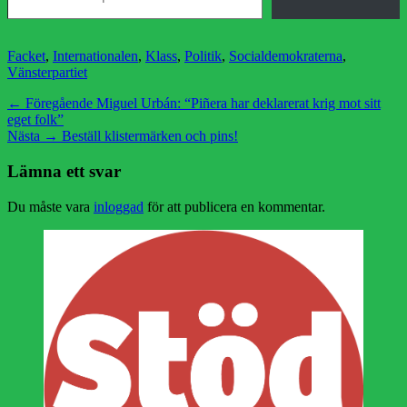
Kategorier
Facket
,
Internationalen
,
Klass
,
Politik
,
Socialdemokraterna
,
Vänsterpartiet
Inläggsnavigering
Föregående
← Föregående
Miguel Urbán: “Piñera har deklarerat krig mot sitt
inlägg:
eget folk”
Nästa
Nästa →
Beställ klistermärken och pins!
inlägg:
Lämna ett svar
Du måste vara
inloggad
för att publicera en kommentar.