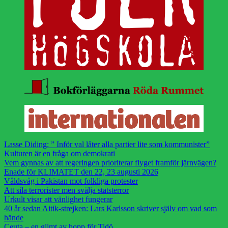
Lasse Diding: ” Inför val låter alla partier lite som kommunister”
Kulturen är en fråga om demokrati
Vem gynnas av att regeringen prioriterar flyget framför järnvägen?
Enade för KLIMATET den 22, 23 augusti 2026
Våldsvåg i Pakistan mot folkliga protester
Att sila terrorister men svälja statsterror
Urkult visar att vänlighet fungerar
40 år sedan Aitik-strejken: Lars Karlsson skriver själv om vad som
hände
Ceuta – en glimt av hopp för Tidö