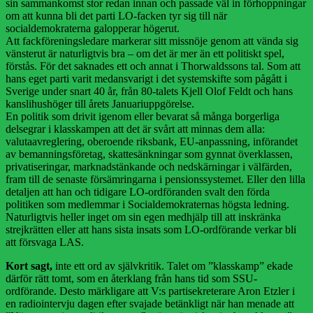
sin sammankomst stor redan innan och passade väl in förhoppningar
om att kunna bli det parti LO-facken tyr sig till när
socialdemokraterna galopperar högerut.
Att fackföreningsledare markerar sitt missnöje genom att vända sig
vänsterut är naturligtvis bra – om det är mer än ett politiskt spel,
förstås. För det saknades ett och annat i Thorwaldssons tal. Som att
hans eget parti varit medansvarigt i det systemskifte som pågått i
Sverige under snart 40 år, från 80-talets Kjell Olof Feldt och hans
kanslihushöger till årets Januariuppgörelse.
En politik som drivit igenom eller bevarat så många borgerliga
delsegrar i klasskampen att det är svårt att minnas dem alla:
valutaavreglering, oberoende riksbank, EU-anpassning, införandet
av bemanningsföretag, skattesänkningar som gynnat överklassen,
privatiseringar, marknadstänkande och nedskärningar i välfärden,
fram till de senaste försämringarna i pensionssystemet. Eller den lilla
detaljen att han och tidigare LO-ordföranden svalt den förda
politiken som medlemmar i Socialdemokraternas högsta ledning.
Naturligtvis heller inget om sin egen medhjälp till att inskränka
strejkrätten eller att hans sista insats som LO-ordförande verkar bli
att försvaga LAS.
Kort sagt,
inte ett ord av självkritik. Talet om ”klasskamp” ekade
därför rätt tomt, som en återklang från hans tid som SSU-
ordförande. Desto märkligare att V:s partisekreterare Aron Etzler i
en radiointervju dagen efter svajade betänkligt när han menade att