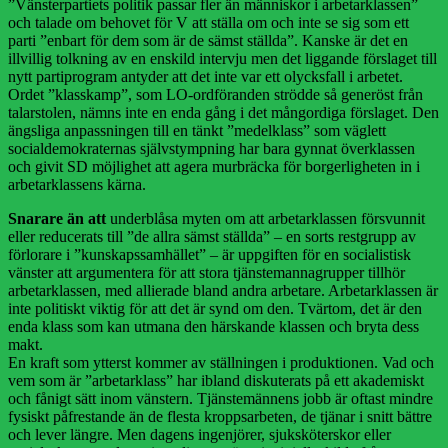
”Vänsterpartiets politik passar fler än människor i arbetarklassen”
och talade om behovet för V att ställa om och inte se sig som ett
parti ”enbart för dem som är de sämst ställda”. Kanske är det en
illvillig tolkning av en enskild intervju men det liggande förslaget till
nytt partiprogram antyder att det inte var ett olycksfall i arbetet.
Ordet ”klasskamp”, som LO-ordföranden strödde så generöst från
talarstolen, nämns inte en enda gång i det mångordiga förslaget. Den
ängsliga anpassningen till en tänkt ”medelklass” som väglett
socialdemokraternas självstympning har bara gynnat överklassen
och givit SD möjlighet att agera murbräcka för borgerligheten in i
arbetarklassens kärna.
Snarare än att
underblåsa myten om att arbetarklassen försvunnit
eller reducerats till ”de allra sämst ställda” – en sorts restgrupp av
förlorare i ”kunskapssamhället” – är uppgiften för en socialistisk
vänster att argumentera för att stora tjänstemannagrupper tillhör
arbetarklassen, med allierade bland andra arbetare. Arbetarklassen är
inte politiskt viktig för att det är synd om den. Tvärtom, det är den
enda klass som kan utmana den härskande klassen och bryta dess
makt.
En kraft som ytterst kommer av ställningen i produktionen. Vad och
vem som är ”arbetarklass” har ibland diskuterats på ett akademiskt
och fånigt sätt inom vänstern. Tjänstemännens jobb är oftast mindre
fysiskt påfrestande än de flesta kroppsarbeten, de tjänar i snitt bättre
och lever längre. Men dagens ingenjörer, sjuksköterskor eller