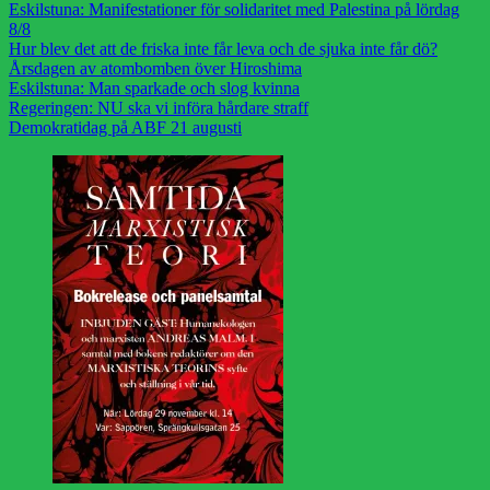
Eskilstuna: Manifestationer för solidaritet med Palestina på lördag
8/8
Hur blev det att de friska inte får leva och de sjuka inte får dö?
Årsdagen av atombomben över Hiroshima
Eskilstuna: Man sparkade och slog kvinna
Regeringen: NU ska vi införa hårdare straff
Demokratidag på ABF 21 augusti