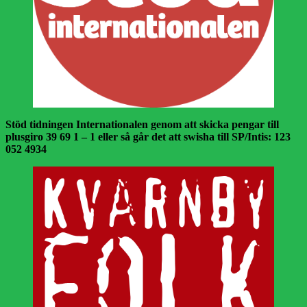
Stöd tidningen Internationalen genom att skicka pengar till
plusgiro 39 69 1 – 1 eller så går det att swisha till SP/Intis: 123
052 4934