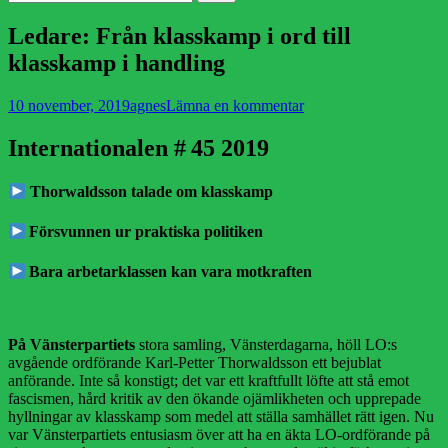
efter:
Ledare: Från klasskamp i ord till
klasskamp i handling
Publicerad
Författare
10 november, 2019
agnes
Lämna en kommentar
den
Internationalen # 45 2019
Thorwaldsson talade om klasskamp
Försvunnen ur praktiska politiken
Bara arbetarklassen kan vara motkraften
På Vänsterpartiets
stora samling, Vänsterdagarna, höll LO:s
avgående ordförande Karl-Petter Thorwaldsson ett bejublat
anförande. Inte så konstigt; det var ett kraftfullt löfte att stå emot
fascismen, hård kritik av den ökande ojämlikheten och upprepade
hyllningar av klasskamp som medel att ställa samhället rätt igen. Nu
var Vänsterpartiets entusiasm över att ha en äkta LO-ordförande på