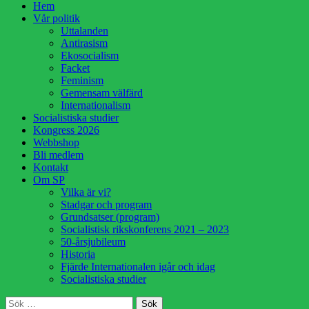
Hoppa
Hem
till
Vår politik
innehåll
Uttalanden
Antirasism
Ekosocialism
Facket
Feminism
Gemensam välfärd
Internationalism
Socialistiska studier
Kongress 2026
Webbshop
Bli medlem
Kontakt
Om SP
Vilka är vi?
Stadgar och program
Grundsatser (program)
Socialistisk rikskonferens 2021 – 2023
50-årsjubileum
Historia
Fjärde Internationalen igår och idag
Socialistiska studier
Sök
Sök