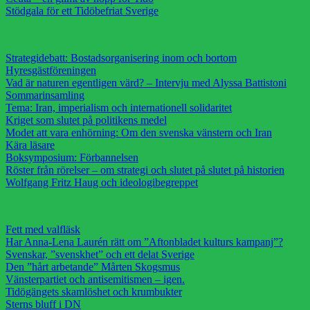
Stödgala för ett Tidöbefriat Sverige
Strategidebatt: Bostadsorganisering inom och bortom
Hyresgästföreningen
Vad är naturen egentligen värd? – Intervju med Alyssa Battistoni
Sommarinsamling
Tema: Iran, imperialism och internationell solidaritet
Kriget som slutet på politikens medel
Modet att vara enhörning: Om den svenska vänstern och Iran
Kära läsare
Boksymposium: Förbannelsen
Röster från rörelser – om strategi och slutet på slutet på historien
Wolfgang Fritz Haug och ideologibegreppet
Fett med valfläsk
Har Anna-Lena Laurén rätt om ”Aftonbladet kulturs kampanj”?
Svenskar, ”svenskhet” och ett delat Sverige
Den ”hårt arbetande” Mårten Skogsmus
Vänsterpartiet och antisemitismen – igen.
Tidögängets skamlöshet och krumbukter
Sterns bluff i DN