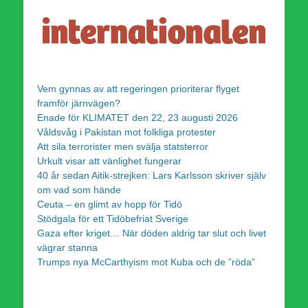
Vem gynnas av att regeringen prioriterar flyget
framför järnvägen?
Enade för KLIMATET den 22, 23 augusti 2026
Våldsvåg i Pakistan mot folkliga protester
Att sila terrorister men svälja statsterror
Urkult visar att vänlighet fungerar
40 år sedan Aitik-strejken: Lars Karlsson skriver själv
om vad som hände
Ceuta – en glimt av hopp för Tidö
Stödgala för ett Tidöbefriat Sverige
Gaza efter kriget… När döden aldrig tar slut och livet
vägrar stanna
Trumps nya McCarthyism mot Kuba och de ”röda”