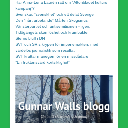
Har Anna-Lena Laurén rätt om ”Aftonbladet kulturs
kampanj”?
Svenskar, ”svenskhet” och ett delat Sverige
Den ”hårt arbetande” Mårten Skogsmus
Vänsterpartiet och antisemitismen – igen.
Tidögängets skamlöshet och krumbukter
Sterns bluff i DN
SVT och SR:s kryperi för imperiemakten, med
värdelös journalistik som resultat
SVT krattar manegen för en missdådare
”En fruktansvärd kortsiktighet”