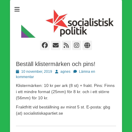
Som medlem i Socialistisk Politik är du medlem i den
Socialistisk Politik
världsomfattande socialistiska Fjärde Internationalen och en viktig
tillgång i kampen för en socialistisk framtid!
Facebook
E-
Webbflöde
Instagram
Webbplats
post
Beställ klistermärken och pins!
Publicerad
Författare
10 november, 2019
agnes
Lämna en
den
kommentar
Klistermärken: 10 kr per ark (8 st) + frakt. Pins: Finns
i ett mindre format (25mm) för 8 kr. och i ett större
(56mm) för 10 kr.
Fraktfritt vid beställning av minst 5 st. E-posta: gbg
(at) socialistiskapartiet.se