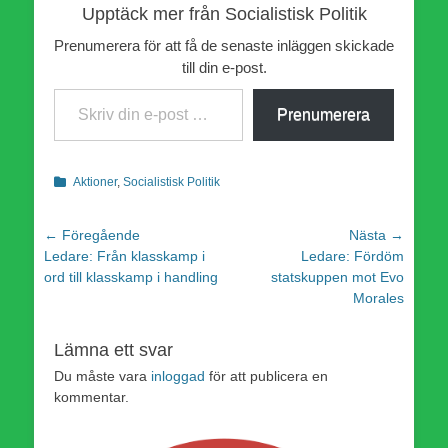
Upptäck mer från Socialistisk Politik
Prenumerera för att få de senaste inläggen skickade
till din e-post.
Skriv din e-post …
Prenumerera
Kategorier
Aktioner
,
Socialistisk Politik
Inläggsnavigering
← Föregående
Nästa →
Föregående
Nästa
Ledare: Från klasskamp i
Ledare: Fördöm
inlägg:
inlägg:
ord till klasskamp i handling
statskuppen mot Evo
Morales
Lämna ett svar
Du måste vara
inloggad
för att publicera en
kommentar.