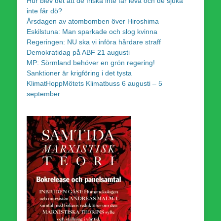
Hur blev det att de friska inte får leva och de sjuka
inte får dö?
Årsdagen av atombomben över Hiroshima
Eskilstuna: Man sparkade och slog kvinna
Regeringen: NU ska vi införa hårdare straff
Demokratidag på ABF 21 augusti
MP: Sörmland behöver en grön regering!
Sanktioner är krigföring i det tysta
KlimatHoppMötets Klimatbuss 6 augusti – 5
september