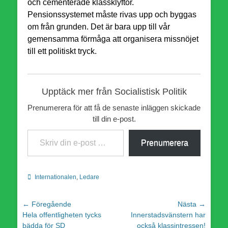
och cementerade klassklyftor.
Pensionssystemet måste rivas upp och byggas
om från grunden. Det är bara upp till vår
gemensamma förmåga att organisera missnöjet
till ett politiskt tryck.
Upptäck mer från Socialistisk Politik
Prenumerera för att få de senaste inläggen skickade
till din e-post.
Skriv din e-post …
Prenumerera
Kategorier
Internationalen
,
Ledare
Inläggsnavigering
← Föregående
Nästa →
Föregående
Nästa
Hela offentligheten tycks
Innerstadsvänstern har
inlägg:
inlägg:
bädda för SD
också klassintressen!