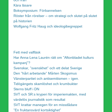
Kära läsare
Boksymposium: Förbannelsen
Röster från rörelser – om strategi och slutet på slutet
på historien
Wolfgang Fritz Haug och ideologibegreppet
Fett med valfläsk
Har Anna-Lena Laurén rätt om ”Aftonbladet kulturs
kampanj”?
Svenskar, ”svenskhet” och ett delat Sverige
Den ”hårt arbetande” Mårten Skogsmus
Vänsterpartiet och antisemitismen – igen.
Tidögängets skamlöshet och krumbukter
Sterns bluff i DN
SVT och SR:s kryperi för imperiemakten, med
värdelös journalistik som resultat
SVT krattar manegen för en missdådare
”En fruktansvärd kortsiktighet”