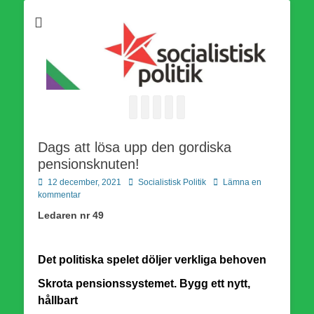
Som medlem i Socialistisk Politik är du medlem i den
Socialistisk Politik
världsomfattande socialistiska Fjärde Internationalen och en viktig
tillgång i kampen för en socialistisk framtid!
Facebook
E-
Webbflöde
Instagram
Webbplats
post
Dags att lösa upp den gordiska
pensionsknuten!
Publicerad
Författare
12 december, 2021
Socialistisk Politik
Lämna en
den
kommentar
Ledaren nr 49
Det p
olitiska spelet döljer verkliga behoven
Skrota pensionssystemet. Bygg ett nytt,
hållbart