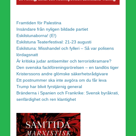
Framtiden för Palestina
Insändare från nyligen bildade partiet
Eskilstunaborna! (E!)
Eskilstuna Teaterfestival: 21-23 augusti
Eskilstuna: Misshandel och fylleri – Så var polisens
lördagsnatt
Är kritiska judar antisemiter och terroristkramare?
Den svenska fackföreningsrörelsen – en tandlös tiger
Kristerssons andre glömske säkerhetsrådgivare
Ett postnummer ska inte avgöra om du får leva
Trump har blivit fyrstjärnig general
Bränderna i Spanien och Frankrike: Svensk byråkrati,
senfärdighet och ren klantighet