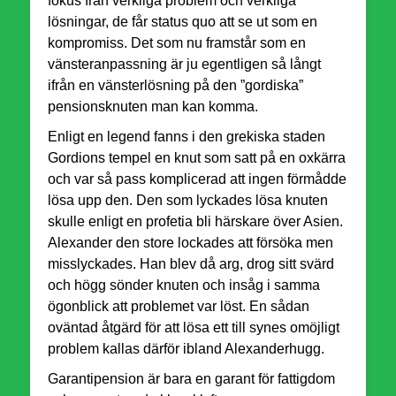
fokus från verkliga problem och verkliga
lösningar, de får status quo att se ut som en
kompromiss. Det som nu framstår som en
vänsteranpassning är ju egentligen så långt
ifrån en vänsterlösning på den ”gordiska”
pensionsknuten man kan komma.
Enligt en legend fanns i den grekiska staden
Gordions tempel en knut som satt på en oxkärra
och var så pass komplicerad att ingen förmådde
lösa upp den. Den som lyckades lösa knuten
skulle enligt en profetia bli härskare över Asien.
Alexander den store lockades att försöka men
misslyckades. Han blev då arg, drog sitt svärd
och högg sönder knuten och insåg i samma
ögonblick att problemet var löst. En sådan
oväntad åtgärd för att lösa ett till synes omöjligt
problem kallas därför ibland Alexanderhugg.
Garantipension är bara en garant för fattigdom