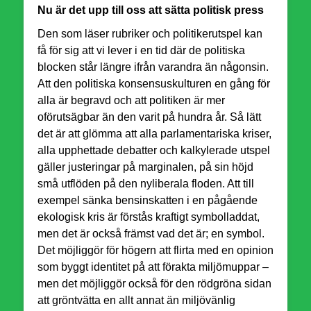
Nu är det upp till oss att sätta politisk press
Den som läser rubriker och politikerutspel kan
få för sig att vi lever i en tid där de politiska
blocken står längre ifrån varandra än någonsin.
Att den politiska konsensuskulturen en gång för
alla är begravd och att politiken är mer
oförutsägbar än den varit på hundra år. Så lätt
det är att glömma att alla parlamentariska kriser,
alla upphettade debatter och kalkylerade utspel
gäller justeringar på marginalen, på sin höjd
små utflöden på den nyliberala floden. Att till
exempel sänka bensinskatten i en pågående
ekologisk kris är förstås kraftigt symbolladdat,
men det är också främst vad det är; en symbol.
Det möjliggör för högern att flirta med en opinion
som byggt identitet på att förakta miljömuppar –
men det möjliggör också för den rödgröna sidan
att gröntvätta en allt annat än miljövänlig