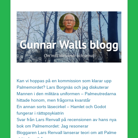
Kan vi hoppas på en kommission som klarar upp
Palmemordet? Lars Borgnäs och jag diskuterar
Mannen i den militära uniformen – Palmeutredarna
hittade honom, men frågorna kvarstår
En annan sorts läsecirkel – Hamlet och Godot
fungerar i rättspsykiatrin
Svar från Lars Renvall på recensionen av hans nya
bok om Palmemordet: Jag resonerar
Bloggaren Lars Renvall lanserar teori om att Palme