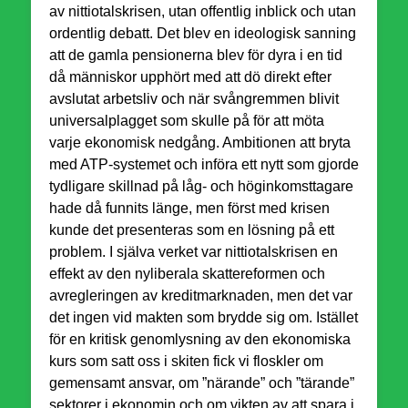
av nittiotalskrisen, utan offentlig inblick och utan
ordentlig debatt. Det blev en ideologisk sanning
att de gamla pensionerna blev för dyra i en tid
då människor upphört med att dö direkt efter
avslutat arbetsliv och när svångremmen blivit
universalplagget som skulle på för att möta
varje ekonomisk nedgång. Ambitionen att bryta
med ATP-systemet och införa ett nytt som gjorde
tydligare skillnad på låg- och höginkomsttagare
hade då funnits länge, men först med krisen
kunde det presenteras som en lösning på ett
problem. I själva verket var nittiotalskrisen en
effekt av den nyliberala skattereformen och
avregleringen av kreditmarknaden, men det var
det ingen vid makten som brydde sig om. Istället
för en kritisk genomlysning av den ekonomiska
kurs som satt oss i skiten fick vi floskler om
gemensamt ansvar, om ”närande” och ”tärande”
sektorer i ekonomin och om vikten av att spara i