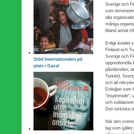
Sverige och Fi
som terroriste
alla organisati
många organisa
Bland annat HD
Enligt avtalet
Finland och Tur
Sverige och Fi
Stöd Internationalen på
oppositionella 
plats i Gaza!
påståenden, att
Turkiet). Sveri
och all rekryter
Erdoğan som be
”inspirerade”, 
och solidariser
Den turkiska di
När den svens
lag som gäller, 