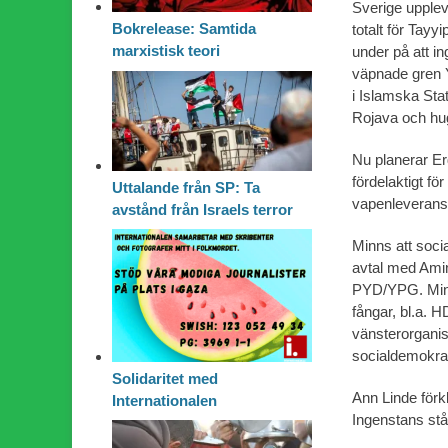
Sverige upplev
Bokrelease: Samtida
totalt för Tay
marxistisk teori
under på att in
väpnade gren YP
i Islamska Stat
Rojava och hug
Nu planerar Er
fördelaktigt fö
Uttalande från SP: Ta
vapenleverans
avstånd från Israels terror
Minns att soci
avtal med Amin
PYD/YPG. Minns
fångar, bl.a. 
vänsterorganisa
socialdemokrat
Solidaritet med
Ann Linde förk
Internationalen
Ingenstans stå