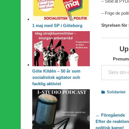
– Stöd åt PYD
– Frige de poli
Styrelsen för 
1 maj med SP i Göteborg
Up
Prenumer
Skriv din e-post …
Göte Kildén – 50 år som
socialistisk agitator och
facklig aktivist
Kategorier
Solidaritet
Inläggsn
← Föregående
Föregående
Efter de reaktio
inlägg:
politisk kamp!