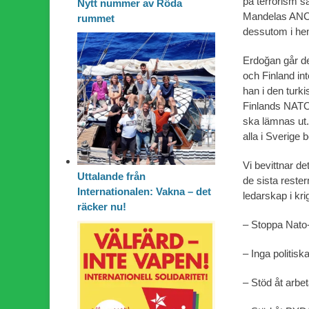
på terrorism s
Nytt nummer av Röda
Mandelas ANC k
rummet
dessutom i heml
Erdoğan går de
och Finland int
han i den turk
Finlands NATO
ska lämnas ut.
alla i Sverige
Vi bevittnar de
Uttalande från
de sista rester
Internationalen: Vakna – det
ledarskap i k
räcker nu!
– Stoppa Nato-
– Inga politiska
– Stöd åt arbet