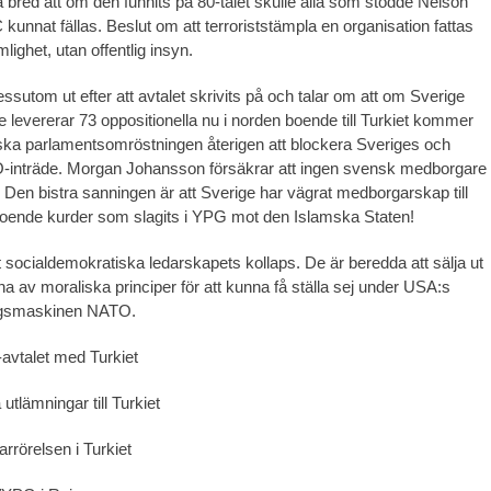
å bred att om den funnits på 80-talet skulle alla som stödde Nelson
unnat fällas. Beslut om att terroriststämpla en organisation fattas
ighet, utan offentlig insyn.
ssutom ut efter att avtalet skrivits på och talar om att om Sverige
e levererar 73 oppositionella nu i norden boende till Turkiet kommer
iska parlamentsomröstningen återigen att blockera Sveriges och
-inträde. Morgan Johansson försäkrar att ingen svensk medborgare
 Den bistra sanningen är att Sverige har vägrat medborgarskap till
 boende kurder som slagits i YPG mot den Islamska Staten!
t socialdemokratiska ledarskapets kollaps. De är beredda att sälja ut
na av moraliska principer för att kunna få ställa sej under USA:s
rigsmaskinen NATO.
avtalet med Turkiet
 utlämningar till Turkiet
arrörelsen i Turkiet