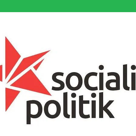
somfattande socialistiska Fjärde Internationalen och en viktig tillgång i kampe
k