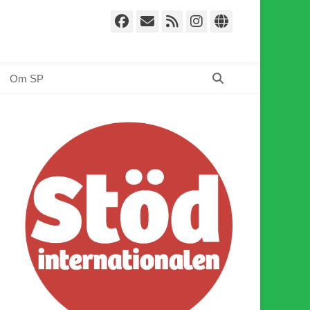
Facebook
E-
Webbflöde
Instagram
Webbplat
post
Sök
Om SP