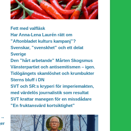
Fett med valfläsk
Har Anna-Lena Laurén rätt om
”Aftonbladet kulturs kampanj”?
Svenskar, ”svenskhet” och ett delat
Sverige
Den ”hårt arbetande” Mårten Skogsmus
Vänsterpartiet och antisemitismen – igen.
Tidögängets skamlöshet och krumbukter
Sterns bluff i DN
SVT och SR:s kryperi för imperiemakten,
med värdelös journalistik som resultat
SVT krattar manegen för en missdådare
”En fruktansvärd kortsiktighet”
 →
ger