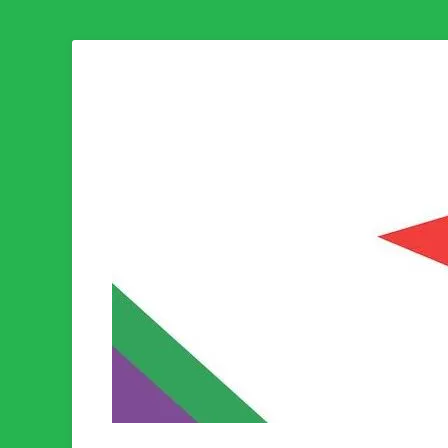
Som medlem i Socialistisk Politik är du medlem i den värld
Socialistisk Politi