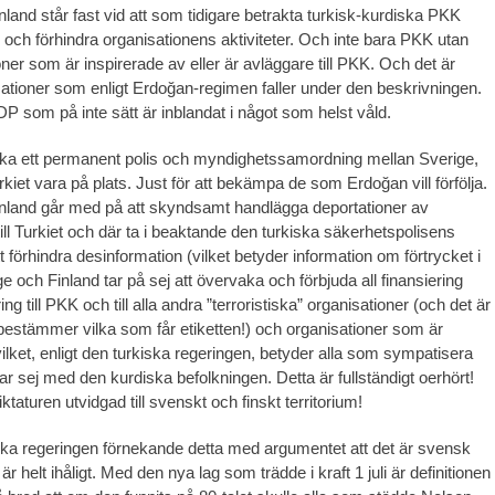
nland står fast vid att som tidigare betrakta turkisk-kurdiska PKK
r och förhindra organisationens aktiviteter. Och inte bara PKK utan
oner som är inspirerade av eller är avläggare till PKK. Och det är
tioner som enligt Erdoğan-regimen faller under den beskrivningen.
P som på inte sätt är inblandat i något som helst våld.
 ska ett permanent polis och myndighetssamordning mellan Sverige,
kiet vara på plats. Just för att bekämpa de som Erdoğan vill förfölja.
nland går med på att skyndsamt handlägga deportationer av
till Turkiet och där ta i beaktande den turkiska säkerhetspolisens
 förhindra desinformation (vilket betyder information om förtrycket i
ge och Finland tar på sej att övervaka och förbjuda all finansiering
ing till PKK och till alla andra ”terroristiska” organisationer (och det är
stämmer vilka som får etiketten!) och organisationer som är
vilket, enligt den turkiska regeringen, betyder alla som sympatisera
ar sej med den kurdiska befolkningen. Detta är fullständigt oerhört!
ktaturen utvidgad till svenskt och finskt territorium!
ka regeringen förnekande detta med argumentet att det är svensk
är helt ihåligt. Med den nya lag som trädde i kraft 1 juli är definitionen