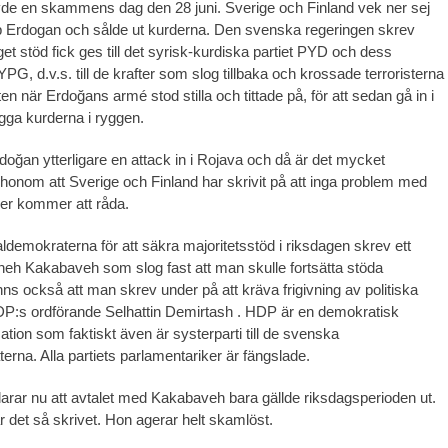
de en skammens dag den 28 juni. Sverige och Finland vek ner sej
yip Erdogan och sålde ut kurderna. Den svenska regeringen skrev
get stöd fick ges till det syrisk-kurdiska partiet PYD och dess
G, d.v.s. till de krafter som slog tillbaka och krossade terroristerna
en när Erdoğans armé stod stilla och tittade på, för att sedan gå in i
ga kurderna i ryggen.
doğan ytterligare en attack in i Rojava och då är det mycket
r honom att Sverige och Finland har skrivit på att inga problem med
er kommer att råda.
aldemokraterna för att säkra majoritetsstöd i riksdagen skrev ett
eh Kakabaveh som slog fast att man skulle fortsätta stöda
 också att man skrev under på att kräva frigivning av politiska
HDP:s ordförande Selhattin Demirtash . HDP är en demokratisk
tion som faktiskt även är systerparti till de svenska
erna. Alla partiets parlamentariker är fängslade.
larar nu att avtalet med Kakabaveh bara gällde riksdagsperioden ut.
r det så skrivet. Hon agerar helt skamlöst.