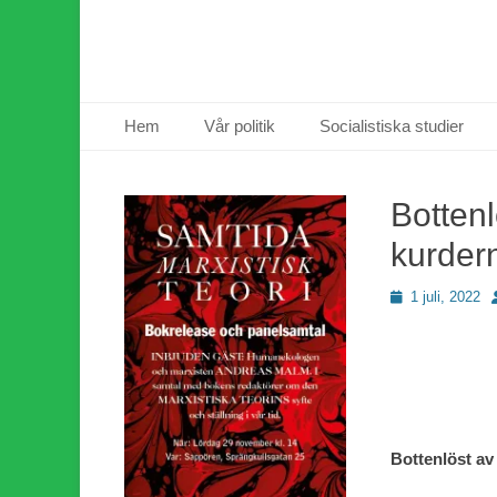
Primär meny
Hoppa
Hem
Vår politik
Socialistiska studier
till
innehåll
Bottenl
kurdern
Publicerad
F
1 juli, 2022
den
Bottenlöst av 