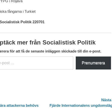
/YPG i Rojava
tiska fångarna i Turkiet
Socialistisk Politik 220701
ptäck mer från Socialistisk Politik
era för att få de senaste inläggen skickade till din e-post.
Prenumerera
avigering
Nästa
Nästa
nära attackerna behövs
Fjärde Internationalens ungdomslä
inlägg: