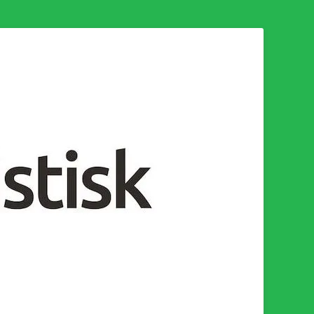
n för en socialistisk framtid!