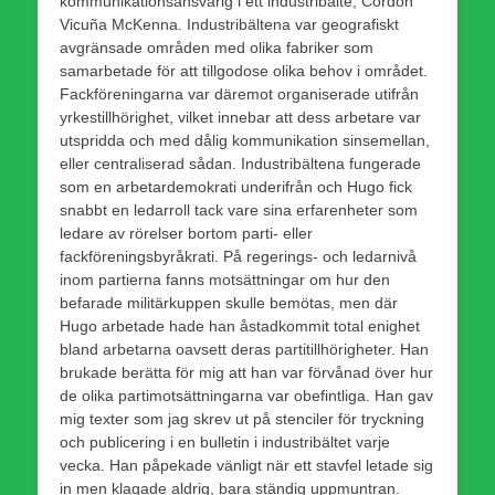
kommunikationsansvarig i ett industribälte, Cordón
Vicuña McKenna. Industribältena var geografiskt
avgränsade områden med olika fabriker som
samarbetade för att tillgodose olika behov i området.
Fackföreningarna var däremot organiserade utifrån
yrkestillhörighet, vilket innebar att dess arbetare var
utspridda och med dålig kommunikation sinsemellan,
eller centraliserad sådan. Industribältena fungerade
som en arbetardemokrati underifrån och Hugo fick
snabbt en ledarroll tack vare sina erfarenheter som
ledare av rörelser bortom parti- eller
fackföreningsbyråkrati. På regerings- och ledarnivå
inom partierna fanns motsättningar om hur den
befarade militärkuppen skulle bemötas, men där
Hugo arbetade hade han åstadkommit total enighet
bland arbetarna oavsett deras partitillhörigheter. Han
brukade berätta för mig att han var förvånad över hur
de olika partimotsättningarna var obefintliga. Han gav
mig texter som jag skrev ut på stenciler för tryckning
och publicering i en bulletin i industribältet varje
vecka. Han påpekade vänligt när ett stavfel letade sig
in men klagade aldrig, bara ständig uppmuntran.