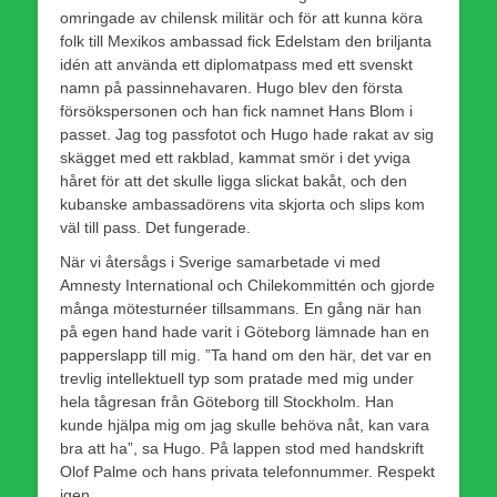
omringade av chilensk militär och för att kunna köra
folk till Mexikos ambassad fick Edelstam den briljanta
idén att använda ett diplomatpass med ett svenskt
namn på passinnehavaren. Hugo blev den första
försökspersonen och han fick namnet Hans Blom i
passet. Jag tog passfotot och Hugo hade rakat av sig
skägget med ett rakblad, kammat smör i det yviga
håret för att det skulle ligga slickat bakåt, och den
kubanske ambassadörens vita skjorta och slips kom
väl till pass. Det fungerade.
När vi återsågs i Sverige samarbetade vi med
Amnesty International och Chilekommittén och gjorde
många mötesturnéer tillsammans. En gång när han
på egen hand hade varit i Göteborg lämnade han en
papperslapp till mig. ”Ta hand om den här, det var en
trevlig intellektuell typ som pratade med mig under
hela tågresan från Göteborg till Stockholm. Han
kunde hjälpa mig om jag skulle behöva nåt, kan vara
bra att ha”, sa Hugo. På lappen stod med handskrift
Olof Palme och hans privata telefonnummer. Respekt
igen.