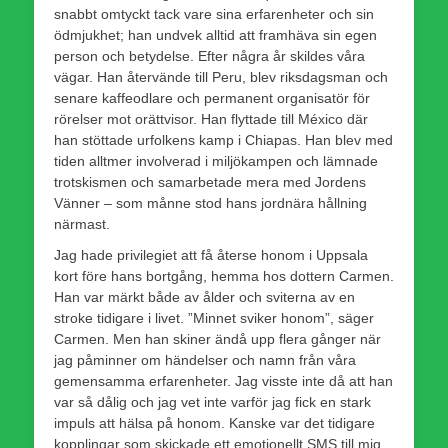
snabbt omtyckt tack vare sina erfarenheter och sin
ödmjukhet; han undvek alltid att framhäva sin egen
person och betydelse. Efter några år skildes våra
vägar. Han återvände till Peru, blev riksdagsman och
senare kaffeodlare och permanent organisatör för
rörelser mot orättvisor. Han flyttade till México där
han stöttade urfolkens kamp i Chiapas. Han blev med
tiden alltmer involverad i miljökampen och lämnade
trotskismen och samarbetade mera med Jordens
Vänner – som månne stod hans jordnära hållning
närmast.
Jag hade privilegiet att få återse honom i Uppsala
kort före hans bortgång, hemma hos dottern Carmen.
Han var märkt både av ålder och sviterna av en
stroke tidigare i livet. ”Minnet sviker honom”, säger
Carmen. Men han skiner ändå upp flera gånger när
jag påminner om händelser och namn från våra
gemensamma erfarenheter. Jag visste inte då att han
var så dålig och jag vet inte varför jag fick en stark
impuls att hälsa på honom. Kanske var det tidigare
kopplingar som skickade ett emotionellt SMS till mig