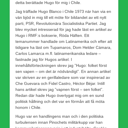
detta berättade Hugo för mig i Chile.
Jag träffade Hugo Blanco i Chile 1973 när han via en
vän bjöd in mig till ett möte för bildandet av ett nytt
parti, PSR, Revolutionära Socialistiska Partiet. Jag
blev mycket intresserad för jag hade läst en artikel av
Hugo i RMF:s bokserie, Röda Häften. Ett
temanummer handlade om Latinamerika och efter att
tidigare ha läst om Tupamaros, Dom Helder Cámara,
Carlos Lamarca m.fl. latinamerikanska ledare –
fastnade jag för Hugos artikel. I
innehållsförteckningen skrev jag ”Hugo: folket först
sen vapen – om det är nödvändigt”. En annan artikel
var skriven av en gerillaledare som var inspirerad av
Che Guevara och Fidel Castro, Héctor Béjar. Intill
hans artikel skrev jag ”vapnen först – sen folket”.
Redan där hade Hugo övertygat mig om en sund
politisk hållning och det var en förmån att få möta
honom i Chile.
Hugo var en handlingens man och i den politiska
turbulensen innan Pinochets militärkupp var han