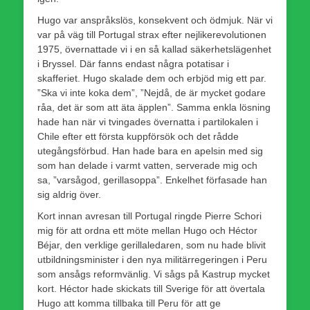
Hugo var anspråkslös, konsekvent och ödmjuk. När vi
var på väg till Portugal strax efter nejlikerevolutionen
1975, övernattade vi i en så kallad säkerhetslägenhet
i Bryssel. Där fanns endast några potatisar i
skafferiet. Hugo skalade dem och erbjöd mig ett par.
”Ska vi inte koka dem”, ”Nejdå, de är mycket godare
råa, det är som att äta äpplen”. Samma enkla lösning
hade han när vi tvingades övernatta i partilokalen i
Chile efter ett första kuppförsök och det rådde
utegångsförbud. Han hade bara en apelsin med sig
som han delade i varmt vatten, serverade mig och
sa, ”varsågod, gerillasoppa”. Enkelhet förfasade han
sig aldrig över.
Kort innan avresan till Portugal ringde Pierre Schori
mig för att ordna ett möte mellan Hugo och Héctor
Béjar, den verklige gerillaledaren, som nu hade blivit
utbildningsminister i den nya militärregeringen i Peru
som ansågs reformvänlig. Vi sågs på Kastrup mycket
kort. Héctor hade skickats till Sverige för att övertala
Hugo att komma tillbaka till Peru för att ge