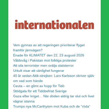
Vem gynnas av att regeringen prioriterar flyget
framför järnvägen?
Enade för KLIMATET den 22, 23 augusti 2026
Våldsvåg i Pakistan mot folkliga protester
Att sila terrorister men svälja statsterror
Urkult visar att vänlighet fungerar
40 år sedan Aitik-strejken: Lars Karlsson skriver själv
om vad som hände
Ceuta – en glimt av hopp för Tidö
Stödgala för ett Tidöbefriat Sverige
Gaza efter kriget… När döden aldrig tar slut och livet
vägrar stanna
Trumps nya McCarthyism mot Kuba och de ”röda”