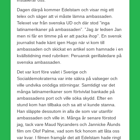
Dagen därpå kommer Edelstam och visar mig ett
telex och säger att vi måste lämna ambassaden.
Telexet var från svenska UD och där stod ”inga
latinamerikaner på ambassaden”. ”Jag är ledsen Jan
men ni får en timme på er att packa ihop”. En svensk
journalist hade känt igen Hugo när vi kom till
ambassaden och skickat en artikel som hamnade i en
kvällstidning med rubriken: Peruansk gerillaledare på
svenska ambassaden.
Det var kort före valet i Sverige och
Socialdemokraterna var inte säkra på valseger och
ville undvika onödiga störningar. Samtidigt var det
många latinamerikaner som förtvivlat bankade på
ambassadens port och ville söka skydd. Efter en
stund kom han tillbaka och sa att vi kunde stanna.
Han släppte dessutom in alla de som var utanför
ambassaden och ville in. Många år senare förstod
jag, tack vare Maud Nycanders och Jannicke Ålunds
film om Olof Palme, vad som fick honom att låta oss
var kvar. I filmen framgår det att Edelstam hade ringt