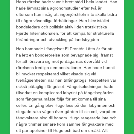
Hans rörelse hade vunnit brett stöd i hela landet. Han
hade lämnat sina agronomstudier efter två år
eftersom han insåg att ingenjörstiteln inte skulle bidra
till några väsentliga förbättringar. Han blev istället
bondeledare och politiskt aktiv i den trotskistiska
Fjärde Internationalen, för att kämpa för strukturella
förändringar och utveckling på landsbygden.
Han hamnade i fängelset El Frontón i åtta år för att
ha lett en bonderörelse som beväpnade sig, främst
för att försvara sig mot jordägarnas övervåld vid
rörelsens fredliga demonstrationer. Han hade hunnit
bli mycket respekterad vilket visade sig vid
tvehågsenheten när han tillfångatogs. Respekten var
också påtaglig i fängelset. Fängelseledningen hade
tillverkat en komplicerad labyrint på fängelsegården
som fångarna måste följa för att komma till sina
celler. En gång blev Hugo less på den labyrinten och
stegade raka vägen över gården till sin cell, varpå en
fångvaktare slog till honom. Hugo reagerade inte och
några timmar senare kom samme fångvaktare med
ett par apelsiner till Hugo och bad om ursäkt. Allt