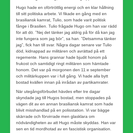
Hugo hade en oförtröttlig energi och en klar hållning
till sitt politiska arbete. Vi fikade en gång med en
brasiliansk kamrat, Tulio, som hade varit politisk
fånge i Brasilien. Tulio frågade Hugo om han var rädd
för att dö. ”Nej det tänker jag aldrig på för då kan jag
inte fungera som jag bör”, sa han. ”Detsamma tänker
jag”, fick han till svar. Några dagar senare var Tulio
död, kidnappad av militären och avrättad på ett
regemente. Hans grannar hade bjudit honom på
frukost och samtidigt ringt militären som hämtade
honom. Det var på morgonen den 11:e september
och militärkuppen var i full gång. Vi hade alla bytt
bostad kvällen innan på inrådan av partikamrater.
När utegångsförbudet hävdes efter tre dagar
skyndade jag till Hugos bostad, men stoppades på
vägen dit av en annan brasiliansk kamrat som hade
blivit misshandlad på en polisstation. Vi var bägge
skärrade och förvirrade men glasklara om
nödvändigheten av att Hugo måste skyddas. Han var
sen en tid mordhotad av en fascistisk organisation.