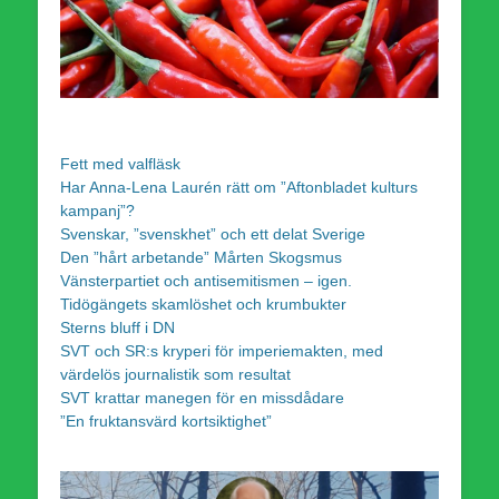
Fett med valfläsk
Har Anna-Lena Laurén rätt om ”Aftonbladet kulturs
kampanj”?
Svenskar, ”svenskhet” och ett delat Sverige
Den ”hårt arbetande” Mårten Skogsmus
Vänsterpartiet och antisemitismen – igen.
Tidögängets skamlöshet och krumbukter
Sterns bluff i DN
SVT och SR:s kryperi för imperiemakten, med
värdelös journalistik som resultat
SVT krattar manegen för en missdådare
”En fruktansvärd kortsiktighet”