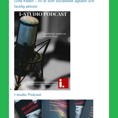
Göte Kildén – 50 år som socialistisk agitator och
facklig aktivist
I-studio Podcast