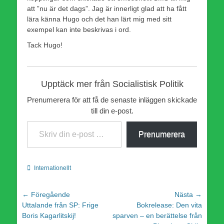
att ”nu är det dags”. Jag är innerligt glad att ha fått
lära känna Hugo och det han lärt mig med sitt
exempel kan inte beskrivas i ord.
Tack Hugo!
Upptäck mer från Socialistisk Politik
Prenumerera för att få de senaste inläggen skickade
till din e-post.
Skriv din e-post …
Prenumerera
Kategorier
Internationellt
Inläggsnavigering
← Föregående
Nästa →
Föregående
Nästa
Uttalande från SP: Frige
Bokrelease: Den vita
inlägg:
inlägg:
Boris Kagarlitskij!
sparven – en berättelse från