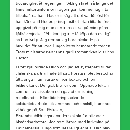
trovärdighet åt regeringen. ”Aldrig i livet, så länge det
finns militäruniformer i regeringen kommer jag inte
tillbaka”, sa han. Héctor insåg att det var lönlöst för
han kände till Hugos principfasthet. Han tittade först
uppgivet på mig men sen intresserat på min gröna
fjällrävenjacka. ”Åh, kan jag inte få köpa den av dig”,
sa han ivrigt. Jag tror att jag bara skakade på
huvudet för att vara Hugos korta bemötande trogen.
Trots ministerposten fanns gerillaromantiken kvar hos
Héctor.
I Portugal bildade Hugo och jag ett systerparti till det
chilenska parti vi hade tillhört. Första mötet bestod av
åtta unga män, varav en var boxare och en
bibliotekarie. Det gick bra för dem. Öppnade lokal i
centrum av Lissabon och gav ut en tidning
regelbundet. Efter tids kringflackande
solidaritetsarbete, tillsammans och enskilt, hamnade
vi bägge på Sandöskolan,
Biståndsutbildningsnämndens skola för blivande
biståndsarbetare. Jag som lärare med inriktning på
Latinamerika. Hugo som lärare i quechua. Han blev