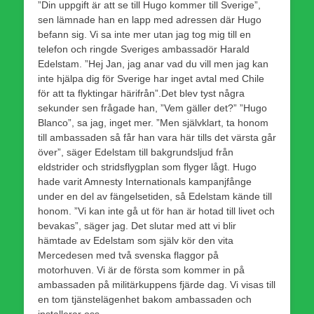
”Din uppgift är att se till Hugo kommer till Sverige”,
sen lämnade han en lapp med adressen där Hugo
befann sig. Vi sa inte mer utan jag tog mig till en
telefon och ringde Sveriges ambassadör Harald
Edelstam. ”Hej Jan, jag anar vad du vill men jag kan
inte hjälpa dig för Sverige har inget avtal med Chile
för att ta flyktingar härifrån”.Det blev tyst några
sekunder sen frågade han, ”Vem gäller det?” ”Hugo
Blanco”, sa jag, inget mer. ”Men självklart, ta honom
till ambassaden så får han vara här tills det värsta går
över”, säger Edelstam till bakgrundsljud från
eldstrider och stridsflygplan som flyger lågt. Hugo
hade varit Amnesty Internationals kampanjfånge
under en del av fängelsetiden, så Edelstam kände till
honom. ”Vi kan inte gå ut för han är hotad till livet och
bevakas”, säger jag. Det slutar med att vi blir
hämtade av Edelstam som själv kör den vita
Mercedesen med två svenska flaggor på
motorhuven. Vi är de första som kommer in på
ambassaden på militärkuppens fjärde dag. Vi visas till
en tom tjänstelägenhet bakom ambassaden och
installerar oss.