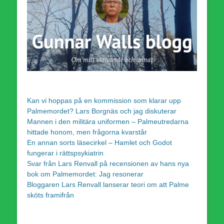
Kan vi hoppas på en kommission som klarar upp
Palmemordet? Lars Borgnäs och jag diskuterar
Mannen i den militära uniformen – Palmeutredarna
hittade honom, men frågorna kvarstår
En annan sorts läsecirkel – Hamlet och Godot
fungerar i rättspsykiatrin
Svar från Lars Renvall på recensionen av hans nya
bok om Palmemordet: Jag resonerar
Bloggaren Lars Renvall lanserar teori om att Palme
sköts framifrån