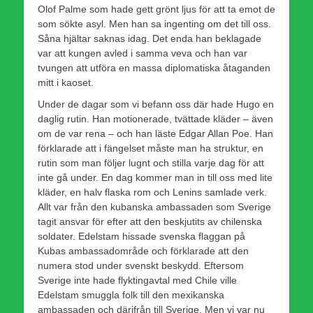
Olof Palme som hade gett grönt ljus för att ta emot de
som sökte asyl. Men han sa ingenting om det till oss.
Såna hjältar saknas idag. Det enda han beklagade
var att kungen avled i samma veva och han var
tvungen att utföra en massa diplomatiska åtaganden
mitt i kaoset.
Under de dagar som vi befann oss där hade Hugo en
daglig rutin. Han motionerade, tvättade kläder – även
om de var rena – och han läste Edgar Allan Poe. Han
förklarade att i fängelset måste man ha struktur, en
rutin som man följer lugnt och stilla varje dag för att
inte gå under. En dag kommer man in till oss med lite
kläder, en halv flaska rom och Lenins samlade verk.
Allt var från den kubanska ambassaden som Sverige
tagit ansvar för efter att den beskjutits av chilenska
soldater. Edelstam hissade svenska flaggan på
Kubas ambassadområde och förklarade att den
numera stod under svenskt beskydd. Eftersom
Sverige inte hade flyktingavtal med Chile ville
Edelstam smuggla folk till den mexikanska
ambassaden och därifrån till Sverige. Men vi var nu