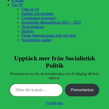
Kontakt
Om SP
Vilka är vi?
Stadgar och program
Grundsatser (program)
Socialistisk rikskonferens 2021 – 2023
50-årsjubileum
Historia
Fjärde Internationalen igår och idag
Socialistiska studier
Upptäck mer från Socialistisk
Politik
Prenumerera nu för att fortsätta läsa och få tillgång till hela
arkivet.
Skriv din e-post …
Prenumerera
Fortsätt läsa