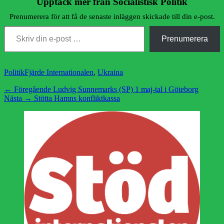
Upptäck mer från Socialistisk Politik
Prenumerera för att få de senaste inläggen skickade till din e-post.
Skriv din e-post …
Prenumerera
Kategorier
Etiketter
Politik
Fjärde Internationalen
,
Ukraina
Inläggsnavigering
Föregående
← Föregående
Ludvig Sunnemarks (SP) 1 maj-tal i Göteborg
Nästa
inlägg:
Nästa →
Stötta Hamns konfliktkassa
inlägg: