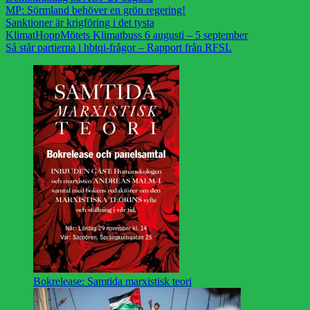
MP: Sörmland behöver en grön regering!
Sanktioner är krigföring i det tysta
KlimatHoppMötets Klimatbuss 6 augusti – 5 september
Så står partierna i hbtqi-frågor – Rapport från RFSL
Bokrelease: Samtida marxistisk teori