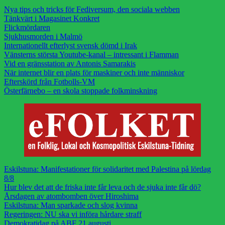
Nya tips och tricks för Fediversum, den sociala webben
Tänkvärt i Magasinet Konkret
Flickmördaren
Sjukhusmorden i Malmö
Internationellt efterlyst svensk dömd i Irak
Vänsterns största Youtube-kanal – intressant i Flamman
Vid en gränsstation av Antonis Samarakis
När internet blir en plats för maskiner och inte människor
Efterskörd från Fotbolls-VM
Österfärnebo – en skola stoppade folkminskning
Eskilstuna: Manifestationer för solidaritet med Palestina på lördag
8/8
Hur blev det att de friska inte får leva och de sjuka inte får dö?
Årsdagen av atombomben över Hiroshima
Eskilstuna: Man sparkade och slog kvinna
Regeringen: NU ska vi införa hårdare straff
Demokratidag på ABF 21 augusti