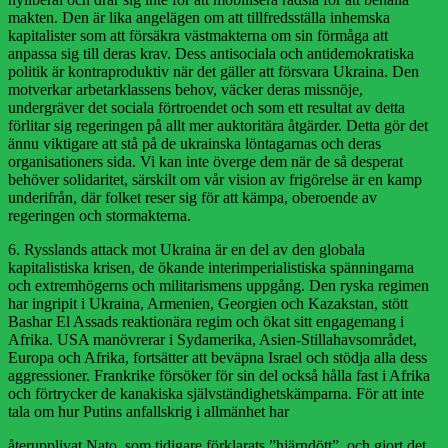
makten. Den är lika angelägen om att tillfredsställa inhemska
kapitalister som att försäkra västmakterna om sin förmåga att
anpassa sig till deras krav. Dess antisociala och antidemokratiska
politik är kontraproduktiv när det gäller att försvara Ukraina. Den
motverkar arbetarklassens behov, väcker deras missnöje,
undergräver det sociala förtroendet och som ett resultat av detta
förlitar sig regeringen på allt mer auktoritära åtgärder. Detta gör det
ännu viktigare att stå på de ukrainska löntagarnas och deras
organisationers sida. Vi kan inte överge dem när de så desperat
behöver solidaritet, särskilt om vår vision av frigörelse är en kamp
underifrån, där folket reser sig för att kämpa, oberoende av
regeringen och stormakterna.
6. Rysslands attack mot Ukraina är en del av den globala
kapitalistiska krisen, de ökande interimperialistiska spänningarna
och extremhögerns och militarismens uppgång. Den ryska regimen
har ingripit i Ukraina, Armenien, Georgien och Kazakstan, stött
Bashar El Assads reaktionära regim och ökat sitt engagemang i
Afrika. USA manövrerar i Sydamerika, Asien-Stillahavsområdet,
Europa och Afrika, fortsätter att beväpna Israel och stödja alla dess
aggressioner. Frankrike försöker för sin del också hålla fast i Afrika
och förtrycker de kanakiska självständighetskämparna. För att inte
tala om hur Putins anfallskrig i allmänhet har
återupplivat Nato, som tidigare förklarats ”hjärndött”, och gjort det