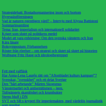
Strategidebatt: Bostadsorganisering inom och bortom
Hyresgästföreningen
Vad är naturen egentligen värd? – Intervju med Alyssa Battistoni
Sommarinsamling
Tema: Iran, imperialism och internationell solidaritet
Kriget som slutet på politikens medel
Modet att vara enhörning: Om den svenska vänstern och Iran
Kära läsare
Boksymposium: Förbannelsen
Röster från rörelser – om strategi och slutet på slutet på historien
Wolfgang Fritz Haug och ideologibegreppet
Fett med valfläsk
Har Anna-Lena Laurén rätt om ”Aftonbladet kulturs kampanj”?
Svenskar, ”svenskhet” och ett delat Sverige
Den ”hårt arbetande” Mårten Skogsmus
Vänsterpartiet och antisemitismen – igen.
Tidögängets skamlöshet och krumbukter
Sterns bluff i DN
SVT och SR:s kryperi för imperiemakten, med värdelös journalistik
som resultat