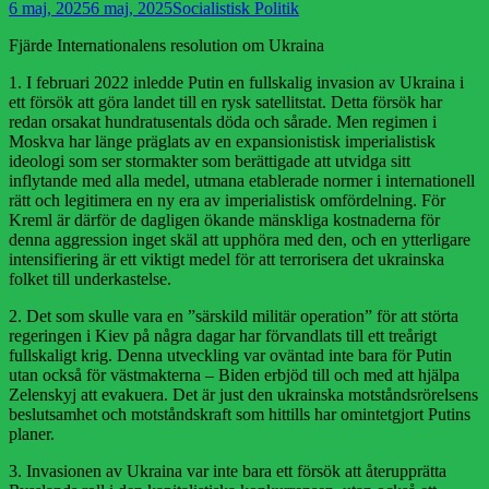
Publicerad
Författare
6 maj, 2025
6 maj, 2025
Socialistisk Politik
den
Fjärde Internationalens resolution om Ukraina
1. I februari 2022 inledde Putin en fullskalig invasion av Ukraina i
ett försök att göra landet till en rysk satellitstat. Detta försök har
redan orsakat hundratusentals döda och sårade. Men regimen i
Moskva har länge präglats av en expansionistisk imperialistisk
ideologi som ser stormakter som berättigade att utvidga sitt
inflytande med alla medel, utmana etablerade normer i internationell
rätt och legitimera en ny era av imperialistisk omfördelning. För
Kreml är därför de dagligen ökande mänskliga kostnaderna för
denna aggression inget skäl att upphöra med den, och en ytterligare
intensifiering är ett viktigt medel för att terrorisera det ukrainska
folket till underkastelse.
2. Det som skulle vara en ”särskild militär operation” för att störta
regeringen i Kiev på några dagar har förvandlats till ett treårigt
fullskaligt krig. Denna utveckling var oväntad inte bara för Putin
utan också för västmakterna – Biden erbjöd till och med att hjälpa
Zelenskyj att evakuera. Det är just den ukrainska motståndsrörelsens
beslutsamhet och motståndskraft som hittills har omintetgjort Putins
planer.
3. Invasionen av Ukraina var inte bara ett försök att återupprätta