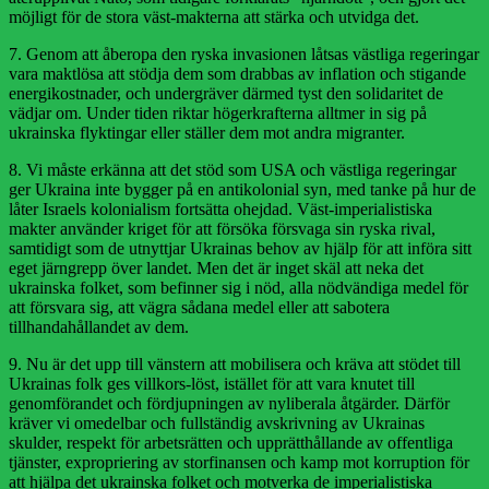
möjligt för de stora väst-makterna att stärka och utvidga det.
7. Genom att åberopa den ryska invasionen låtsas västliga regeringar
vara maktlösa att stödja dem som drabbas av inflation och stigande
energikostnader, och undergräver därmed tyst den solidaritet de
vädjar om. Under tiden riktar högerkrafterna alltmer in sig på
ukrainska flyktingar eller ställer dem mot andra migranter.
8. Vi måste erkänna att det stöd som USA och västliga regeringar
ger Ukraina inte bygger på en antikolonial syn, med tanke på hur de
låter Israels kolonialism fortsätta ohejdad. Väst-imperialistiska
makter använder kriget för att försöka försvaga sin ryska rival,
samtidigt som de utnyttjar Ukrainas behov av hjälp för att införa sitt
eget järngrepp över landet. Men det är inget skäl att neka det
ukrainska folket, som befinner sig i nöd, alla nödvändiga medel för
att försvara sig, att vägra sådana medel eller att sabotera
tillhandahållandet av dem.
9. Nu är det upp till vänstern att mobilisera och kräva att stödet till
Ukrainas folk ges villkors-löst, istället för att vara knutet till
genomförandet och fördjupningen av nyliberala åtgärder. Därför
kräver vi omedelbar och fullständig avskrivning av Ukrainas
skulder, respekt för arbetsrätten och upprätthållande av offentliga
tjänster, expropriering av storfinansen och kamp mot korruption för
att hjälpa det ukrainska folket och motverka de imperialistiska