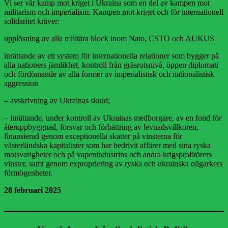
Vi ser vår kamp mot kriget i Ukraina som en del av kampen mot
militarism och imperialism. Kampen mot kriget och för internationell
solidaritet kräver:
upplösning av alla militära block inom Nato, CSTO och AUKUS
inrättande av ett system för internationella relationer som bygger på
alla nationers jämlikhet, kontroll från gräsrotsnivå, öppen diplomati
och fördömande av alla former av imperialistisk och nationalistisk
aggression
– avskrivning av Ukrainas skuld;
– inrättande, under kontroll av Ukrainas medborgare, av en fond för
återuppbyggnad, försvar och förbättring av levnadsvillkoren,
finansierad genom exceptionella skatter på vinsterna för
västerländska kapitalister som har bedrivit affärer med sina ryska
motsvarigheter och på vapenindustrins och andra krigsprofitörers
vinster, samt genom expropriering av ryska och ukrainska oligarkers
förmögenheter.
28 februari 2025