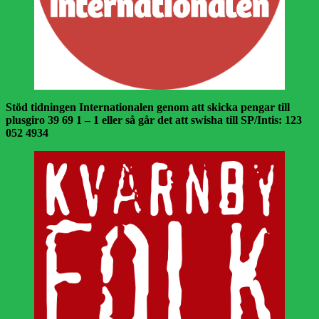
Stöd tidningen Internationalen genom att skicka pengar till
plusgiro 39 69 1 – 1 eller så går det att swisha till SP/Intis: 123
052 4934