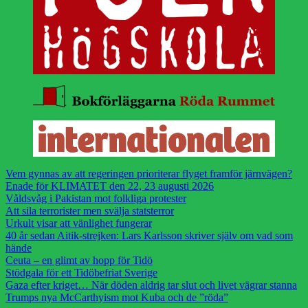
Vem gynnas av att regeringen prioriterar flyget framför järnvägen?
Enade för KLIMATET den 22, 23 augusti 2026
Våldsvåg i Pakistan mot folkliga protester
Att sila terrorister men svälja statsterror
Urkult visar att vänlighet fungerar
40 år sedan Aitik-strejken: Lars Karlsson skriver själv om vad som
hände
Ceuta – en glimt av hopp för Tidö
Stödgala för ett Tidöbefriat Sverige
Gaza efter kriget… När döden aldrig tar slut och livet vägrar stanna
Trumps nya McCarthyism mot Kuba och de ”röda”