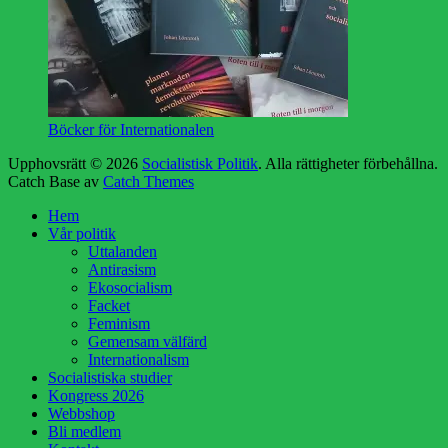
Böcker för Internationalen
Upphovsrätt © 2026
Socialistisk Politik
. Alla rättigheter förbehållna.
Catch Base av
Catch Themes
Rulla
Hem
upp
Vår politik
Uttalanden
Antirasism
Ekosocialism
Facket
Feminism
Gemensam välfärd
Internationalism
Socialistiska studier
Kongress 2026
Webbshop
Bli medlem