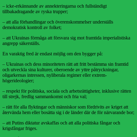
– icke-erkännande av annekteringarna och fullständigt
tillbakadragande av ryska trupper;
– att alla förhandlingar och överenskommelser underställs
demokratisk kontroll av folket;
– att Ukrainas förmåga att försvara sig mot framtida imperialistiska
angrepp säkerställs.
En varaktig fred är endast möjlig om den bygger på:
– Ukrainas och dess minoriteters rätt att fritt bestämma sin framtid
och utveckla sina kulturer, oberoende av yttre påtryckningar,
oligarkernas intressen, nyliberala regimer eller extrem-
högerideologier;
– respekt för politiska, sociala och arbetsrättigheter, inklusive rätten
till strejk, fredlig sammankomst och fria val;
– rätt för alla flyktingar och människor som fördrivits av kriget att
återvända hem eller bosätta sig i de länder där de för närvarande bor;
– att Putins diktatur avskaffas och att alla politiska fångar och
krigsfångar friges.