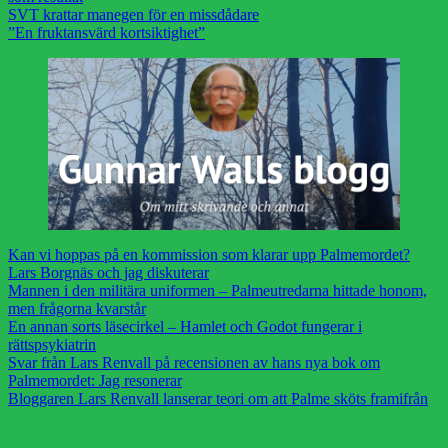
SVT krattar manegen för en missdådare
”En fruktansvärd kortsiktighet”
Kan vi hoppas på en kommission som klarar upp Palmemordet?
Lars Borgnäs och jag diskuterar
Mannen i den militära uniformen – Palmeutredarna hittade honom,
men frågorna kvarstår
En annan sorts läsecirkel – Hamlet och Godot fungerar i
rättspsykiatrin
Svar från Lars Renvall på recensionen av hans nya bok om
Palmemordet: Jag resonerar
Bloggaren Lars Renvall lanserar teori om att Palme sköts framifrån