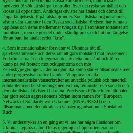
Rysslands roll i den kapitalistiska konkurrensen, utan också ett
medvetet försök att skärpa kontrollen över det ryska samhället och
krossa all opposition. Antikrigsaktivister har åtalats och dömts till
långa fängelsestraff på falska grunder. Socialistiska organisationer,
såsom våra kamrater i den Ryska socialistiska rörelsen, har tvingats
upplösas och deras medlemmar tvingats fly. Feminister fortsätter att
mobilisera, men de gör det under ständig press och hot om fängelse
för att bara ha uttalat ordet ”krig”.
4. Som internationalister försvarar vi Ukrainas rätt till
självbestämmande och deras rätt att göra motstånd mot invasionen.
Folkrörelserna är en integrerad del av detta motstånd och för en
kamp på två fronter: mot ockupanterna och mot
Zelenskyjregeringen. I denna ojämlika kamp står vi tillsammans med
andra progressiva krafter i landet. Vi uppmanar alla
internationalistiska vänsterkrafter att utveckla politisk och materiell
solidaritet med fackföreningsmedlemmar, feminister och sociala och
demokratiska aktivister i Ukraina. Precis som Fjärde internationalen
har gjort sedan aggressionens början inom ramen för ”European
Network of Solidarity with Ukraine” (ENSU/RESU) och
tillsammans med den ukrainska vänsterorganisationen Sotsialnyi
Ruch.
5. Vi understryker än en gång att vi inte har några illusioner om
Ukrainas regims natur. Deras regering är högerorienterad och
nyliberal och drar sig inte för att mobilisera rädsla för att behålla