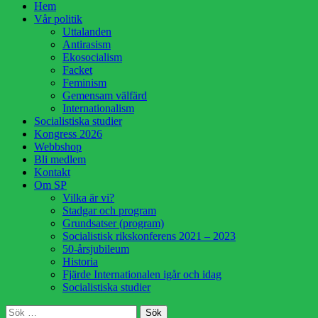
Hoppa
Hem
till
Vår politik
innehåll
Uttalanden
Antirasism
Ekosocialism
Facket
Feminism
Gemensam välfärd
Internationalism
Socialistiska studier
Kongress 2026
Webbshop
Bli medlem
Kontakt
Om SP
Vilka är vi?
Stadgar och program
Grundsatser (program)
Socialistisk rikskonferens 2021 – 2023
50-årsjubileum
Historia
Fjärde Internationalen igår och idag
Socialistiska studier
Sök
Sök