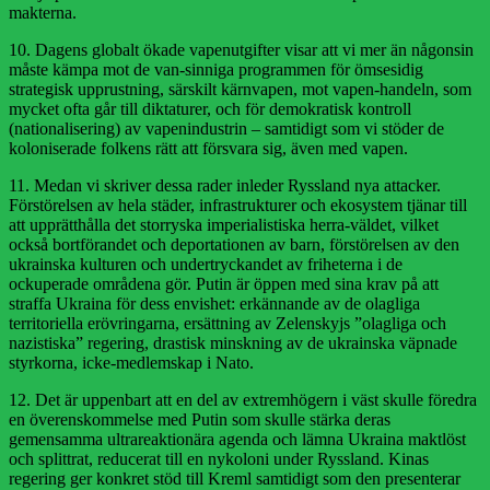
makterna.
10. Dagens globalt ökade vapenutgifter visar att vi mer än någonsin
måste kämpa mot de van-sinniga programmen för ömsesidig
strategisk upprustning, särskilt kärnvapen, mot vapen-handeln, som
mycket ofta går till diktaturer, och för demokratisk kontroll
(nationalisering) av vapenindustrin – samtidigt som vi stöder de
koloniserade folkens rätt att försvara sig, även med vapen.
11. Medan vi skriver dessa rader inleder Ryssland nya attacker.
Förstörelsen av hela städer, infrastrukturer och ekosystem tjänar till
att upprätthålla det storryska imperialistiska herra-väldet, vilket
också bortförandet och deportationen av barn, förstörelsen av den
ukrainska kulturen och undertryckandet av friheterna i de
ockuperade områdena gör. Putin är öppen med sina krav på att
straffa Ukraina för dess envishet: erkännande av de olagliga
territoriella erövringarna, ersättning av Zelenskyjs ”olagliga och
nazistiska” regering, drastisk minskning av de ukrainska väpnade
styrkorna, icke-medlemskap i Nato.
12. Det är uppenbart att en del av extremhögern i väst skulle föredra
en överenskommelse med Putin som skulle stärka deras
gemensamma ultrareaktionära agenda och lämna Ukraina maktlöst
och splittrat, reducerat till en nykoloni under Ryssland. Kinas
regering ger konkret stöd till Kreml samtidigt som den presenterar