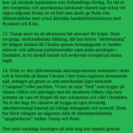
krav på ukrainsk kapitulation som förhandlings-förslag. En del av
den europeiska och amerikanska härskande klassen kan också vid
någon tidpunkt frestas av en fred som skulle ge Putin viss
tillfredsställelse men också återställa handelsförbindelserna med
Ryssland och Kina.
13. Trump anser nu att ukrainarna bär ansvaret för kriget. Hans
rovgiriga, merkantilistiska hållning, där han kräver ”återbetalning”
för tidigare bistånd till Ukraina genom beslagtagande av landets
mineral- och sällsynta jordartsmetaller samt andra privilegier i
framtiden, är ett särskilt brutalt och avskyvärt exempel på denna
logik.
14. Delar av den självutnämnda anti-krigsvänstern instämmer i detta
och är beredda att lämna Ukraina i den ryska regimens permanenta
nåd, antingen på grund av anti-amerikanskt läger-tänkande
(”campism”) eller pacifism. Vi tror att varje ”fred” som bygger på
sådana villkor och påtvingas mot det ukrainska folkets vilja bara
kommer att vara ett förspel till mer ockupation och våld i framtiden.
Nu är det dags för vänstern att bygga en egen trovärdig
säkerhetsstrategi baserad på folkligt deltagande och kontroll. Detta
har blivit viktigare än någonsin inför de interimperialistiska
”uppgörelserna” mellan Trump och Putin.
Den enda varaktiga lösningen på detta krig kan uppnås genom: