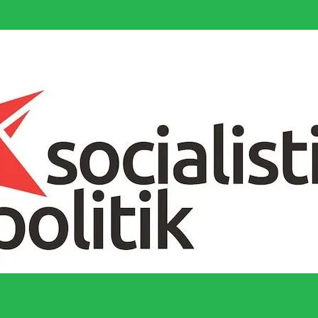
socialistiska Fjärde Internationalen och en viktig tillgång i kampen för 