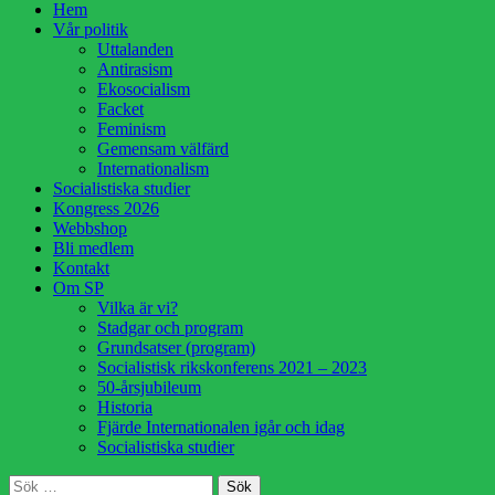
Hoppa
Hem
till
Vår politik
innehåll
Uttalanden
Antirasism
Ekosocialism
Facket
Feminism
Gemensam välfärd
Internationalism
Socialistiska studier
Kongress 2026
Webbshop
Bli medlem
Kontakt
Om SP
Vilka är vi?
Stadgar och program
Grundsatser (program)
Socialistisk rikskonferens 2021 – 2023
50-årsjubileum
Historia
Fjärde Internationalen igår och idag
Socialistiska studier
Sök
Sök