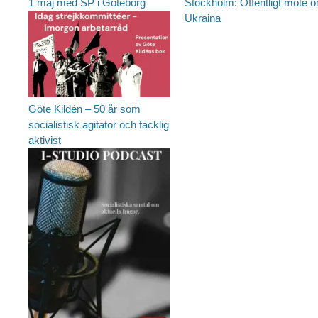
Föregående
1 maj med SP i Göteborg
Stockholm: Offentligt möte o
inlägg:
Ukraina
Göte Kildén – 50 år som
socialistisk agitator och facklig
aktivist