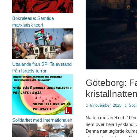
Bokrelease: Samtida
marxistisk teori
Uttalande från SP: Ta avstånd
från Israels terror
Göteborg: Fa
kristallnatten
Publicerad
Författ
6 november, 2025
Socia
den
Natten mellan 9 och 10 n
Solidaritet med Internationalen
hem över hela Tyskland.
Denna natt utgjorde kulm