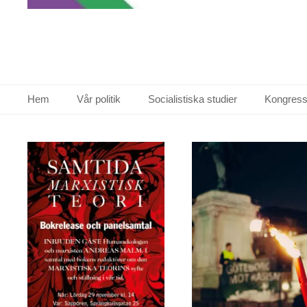
Primär meny
Hoppa
Hem
Vår politik
Socialistiska studier
Kongress
till
innehåll