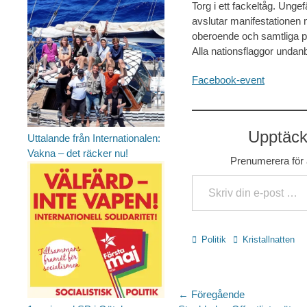
Torg i ett fackeltåg. Ungef
avslutar manifestationen m
oberoende och samtliga pl
Alla nationsflaggor unda
Facebook-event
Upptäck 
Uttalande från Internationalen:
Vakna – det räcker nu!
Prenumerera för a
Skriv din e-post …
Kategorier
Etiketter
Politik
Kristallnatten
Inläggsnaviger
← Föregående