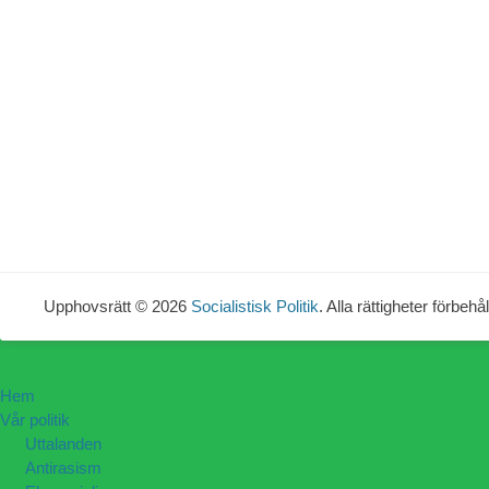
Upphovsrätt © 2026
Socialistisk Politik
. Alla rättigheter förbehål
Hem
Vår politik
Uttalanden
Antirasism