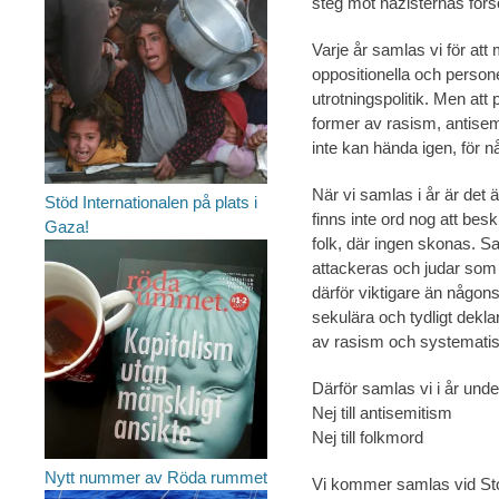
steg mot nazisternas försö
Varje år samlas vi för att
oppositionella och person
utrotningspolitik. Men att
former av rasism, antisemi
inte kan hända igen, för n
När vi samlas i år är det
Stöd Internationalen på plats i
finns inte ord nog att be
Gaza!
folk, där ingen skonas. S
attackeras och judar som 
därför viktigare än någon
sekulära och tydligt deklar
av rasism och systematis
Därför samlas vi i år unde
Nej till antisemitism
Nej till folkmord
Nytt nummer av Röda rummet
Vi kommer samlas vid Stora