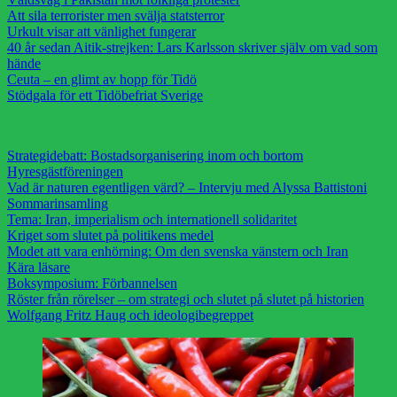
Att sila terrorister men svälja statsterror
Urkult visar att vänlighet fungerar
40 år sedan Aitik-strejken: Lars Karlsson skriver själv om vad som
hände
Ceuta – en glimt av hopp för Tidö
Stödgala för ett Tidöbefriat Sverige
Strategidebatt: Bostadsorganisering inom och bortom
Hyresgästföreningen
Vad är naturen egentligen värd? – Intervju med Alyssa Battistoni
Sommarinsamling
Tema: Iran, imperialism och internationell solidaritet
Kriget som slutet på politikens medel
Modet att vara enhörning: Om den svenska vänstern och Iran
Kära läsare
Boksymposium: Förbannelsen
Röster från rörelser – om strategi och slutet på slutet på historien
Wolfgang Fritz Haug och ideologibegreppet