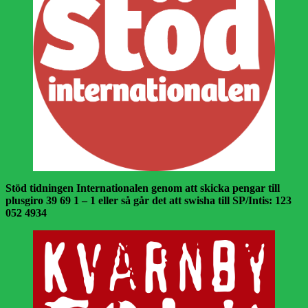
Stöd tidningen Internationalen genom att skicka pengar till
plusgiro 39 69 1 – 1 eller så går det att swisha till SP/Intis: 123
052 4934