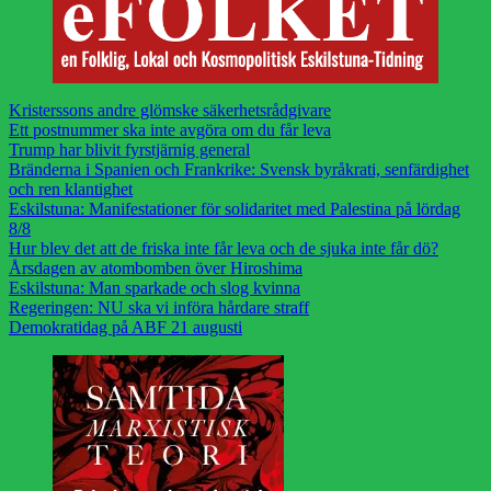
Kristerssons andre glömske säkerhetsrådgivare
Ett postnummer ska inte avgöra om du får leva
Trump har blivit fyrstjärnig general
Bränderna i Spanien och Frankrike: Svensk byråkrati, senfärdighet
och ren klantighet
Eskilstuna: Manifestationer för solidaritet med Palestina på lördag
8/8
Hur blev det att de friska inte får leva och de sjuka inte får dö?
Årsdagen av atombomben över Hiroshima
Eskilstuna: Man sparkade och slog kvinna
Regeringen: NU ska vi införa hårdare straff
Demokratidag på ABF 21 augusti