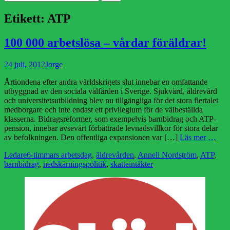
efter:
Etikett:
ATP
100 000 arbetslösa – vårdar föräldrar!
Publicerad
Författare
24 juli, 2012
Jorge
den
Årtiondena efter andra världskrigets slut innebar en omfattande
utbyggnad av den sociala välfärden i Sverige. Sjukvård, äldrevård
och universitetsutbildning blev nu tillgängliga för det stora flertalet
medborgare och inte endast ett privilegium för de välbeställda
klasserna. Bidragsreformer, som exempelvis barnbidrag och ATP-
pension, innebar avsevärt förbättrade levnadsvillkor för stora delar
av befolkningen. Den offentliga expansionen var […]
Läs mer …
Kategorier
Etiketter
Ledare
6-timmars arbetsdag
,
äldrevården
,
Anneli Nordström
,
ATP
,
barnbidrag
,
nedskärningspolitik
,
skatteintäkter