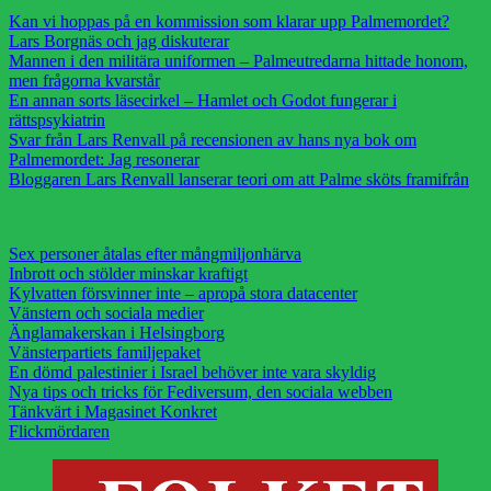
Kan vi hoppas på en kommission som klarar upp Palmemordet?
Lars Borgnäs och jag diskuterar
Mannen i den militära uniformen – Palmeutredarna hittade honom,
men frågorna kvarstår
En annan sorts läsecirkel – Hamlet och Godot fungerar i
rättspsykiatrin
Svar från Lars Renvall på recensionen av hans nya bok om
Palmemordet: Jag resonerar
Bloggaren Lars Renvall lanserar teori om att Palme sköts framifrån
Sex personer åtalas efter mångmiljonhärva
Inbrott och stölder minskar kraftigt
Kylvatten försvinner inte – apropå stora datacenter
Vänstern och sociala medier
Änglamakerskan i Helsingborg
Vänsterpartiets familjepaket
En dömd palestinier i Israel behöver inte vara skyldig
Nya tips och tricks för Fediversum, den sociala webben
Tänkvärt i Magasinet Konkret
Flickmördaren