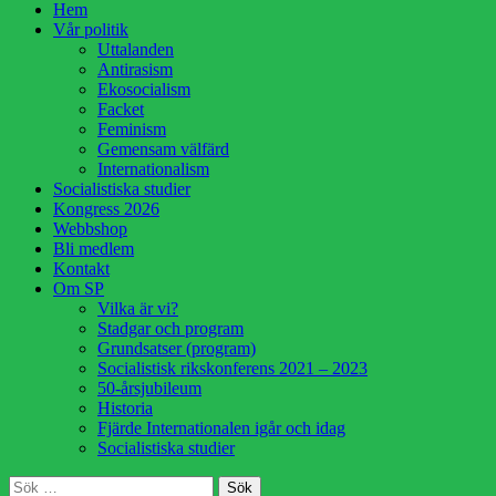
Hoppa
Hem
till
Vår politik
innehåll
Uttalanden
Antirasism
Ekosocialism
Facket
Feminism
Gemensam välfärd
Internationalism
Socialistiska studier
Kongress 2026
Webbshop
Bli medlem
Kontakt
Om SP
Vilka är vi?
Stadgar och program
Grundsatser (program)
Socialistisk rikskonferens 2021 – 2023
50-årsjubileum
Historia
Fjärde Internationalen igår och idag
Socialistiska studier
Sök
Sök