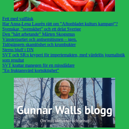
Fett med valfläsk
Har Anna-Lena Laurén rätt om ”Aftonbladet kulturs kampanj”?
Svenskar, ”svenskhet” och ett delat Sverige
Den ”hårt arbetande” Mårten Skogsmus
Vänsterpartiet och antisemitismen – igen.
Tidögängets skamlöshet och krumbukter
Sterns bluff i DN
SVT och SR:s kryperi för imperiemakten, med värdelös journalistik
som resultat
SVT krattar manegen för en missdådare
”En fruktansvärd kortsiktighet”