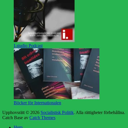
I-studio Podcast
Böcker för Internationalen
Upphovsrätt © 2026
Socialistisk Politik
. Alla rättigheter förbehållna.
Catch Base av
Catch Themes
Rulla
Hem
upp