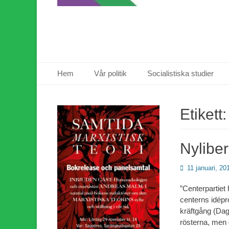
Primär meny
Hoppa
Hem
Vår politik
Socialistiska studier
till
innehåll
Etikett
Nyliber
Publicerad
11 januari, 20
den
”Centerpartiet 
centerns idépr
kräftgång (Dag
rösterna, men d