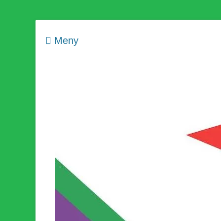
Meny
Som medlem i Socialistisk Politik är du medlem i den värld
Socialistisk Politi