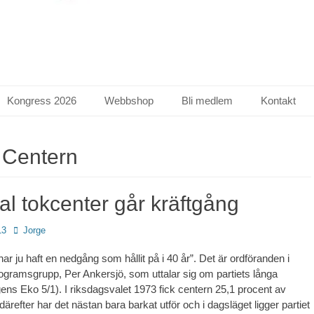
Kongress 2026
Webbshop
Bli medlem
Kontakt
:
Centern
al tokcenter går kräftgång
Författare
13
Jorge
har ju haft en nedgång som hållit på i 40 år”. Det är ordföranden i
ogramsgrupp, Per Ankersjö, som uttalar sig om partiets långa
ens Eko 5/1). I riksdagsvalet 1973 fick centern 25,1 procent av
ärefter har det nästan bara barkat utför och i dagsläget ligger partiet