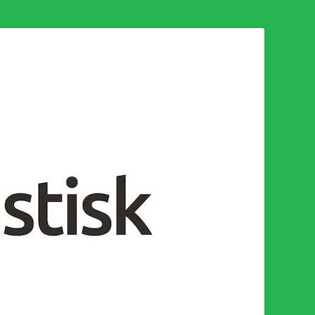
n för en socialistisk framtid!