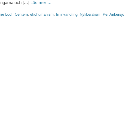
ningarna och […]
Läs mer …
ter
ie Lööf
,
Centern
,
ekohumanism
,
fri invandring
,
Nyliberalism
,
Per Ankersjö