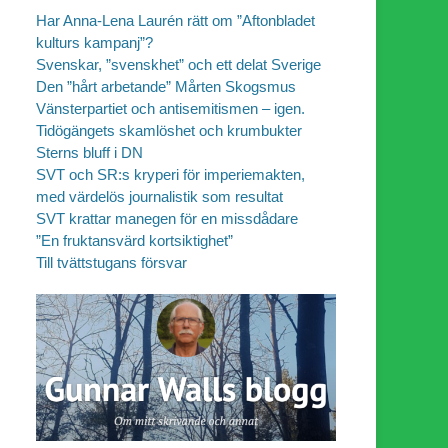
Har Anna-Lena Laurén rätt om ”Aftonbladet
kulturs kampanj”?
Svenskar, ”svenskhet” och ett delat Sverige
Den ”hårt arbetande” Mårten Skogsmus
Vänsterpartiet och antisemitismen – igen.
Tidögängets skamlöshet och krumbukter
Sterns bluff i DN
SVT och SR:s kryperi för imperiemakten,
med värdelös journalistik som resultat
SVT krattar manegen för en missdådare
”En fruktansvärd kortsiktighet”
Till tvättstugans försvar