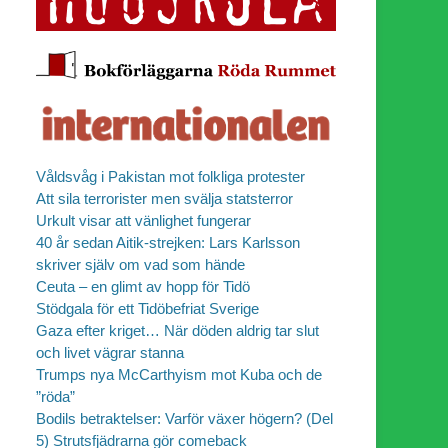
Våldsvåg i Pakistan mot folkliga protester
Att sila terrorister men svälja statsterror
Urkult visar att vänlighet fungerar
40 år sedan Aitik-strejken: Lars Karlsson
skriver själv om vad som hände
Ceuta – en glimt av hopp för Tidö
Stödgala för ett Tidöbefriat Sverige
Gaza efter kriget… När döden aldrig tar slut
och livet vägrar stanna
Trumps nya McCarthyism mot Kuba och de
”röda”
Bodils betraktelser: Varför växer högern? (Del
5) Strutsfjädrarna gör comeback