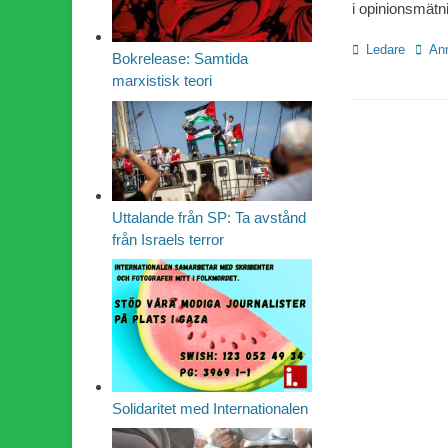
i opinionsmät
Kategorier
Etiket
Ledare
Ann
Bokrelease: Samtida
marxistisk teori
Uttalande från SP: Ta avstånd
från Israels terror
Solidaritet med Internationalen