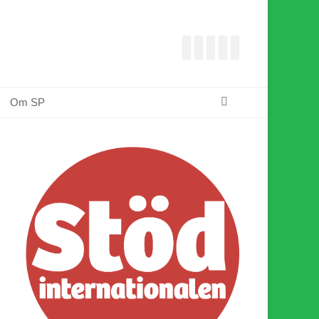
Facebook
E-
Webbflöde
Instagram
Webbplats
post
Sök
Om SP