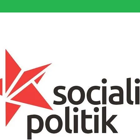
somfattande socialistiska Fjärde Internationalen och en viktig tillgång i kampe
k