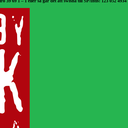
o 39 69 1 – 1 eller så går det att swisha till SP/Intis: 123 052 4934