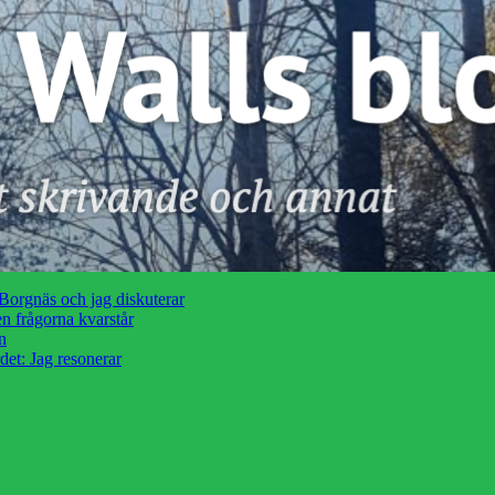
orgnäs och jag diskuterar
n frågorna kvarstår
n
et: Jag resonerar