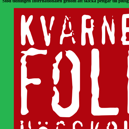
Stöd tidningen Internationalen genom att skicka pengar till plusgir