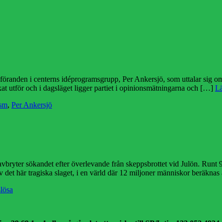
rdföranden i centerns idéprogramsgrupp, Per Ankersjö, som uttalar sig o
kat utför och i dagsläget ligger partiet i opinionsmätningarna och […]
L
ism
,
Per Ankersjö
 avbryter sökandet efter överlevande från skeppsbrottet vid Julön. Runt
 det här tragiska slaget, i en värld där 12 miljoner människor beräknas 
lösa