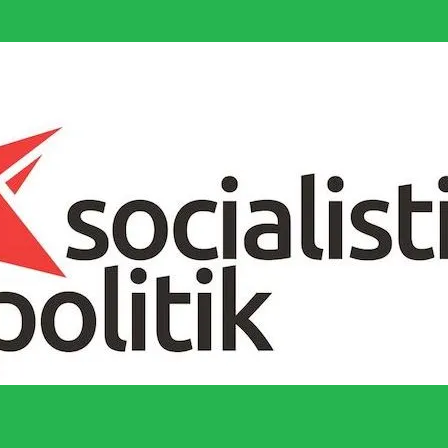
socialistiska Fjärde Internationalen och en viktig tillgång i kampen för 