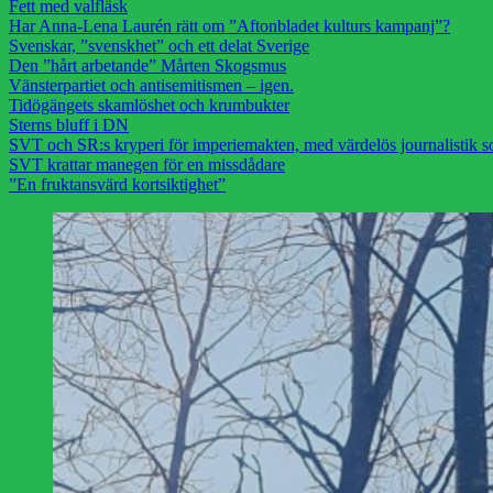
Fett med valfläsk
Har Anna-Lena Laurén rätt om ”Aftonbladet kulturs kampanj”?
Svenskar, ”svenskhet” och ett delat Sverige
Den ”hårt arbetande” Mårten Skogsmus
Vänsterpartiet och antisemitismen – igen.
Tidögängets skamlöshet och krumbukter
Sterns bluff i DN
SVT och SR:s kryperi för imperiemakten, med värdelös journalistik s
SVT krattar manegen för en missdådare
”En fruktansvärd kortsiktighet”