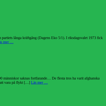
m partiets långa kräftgång (Dagens Eko 5/1). I riksdagsvalet 1973 fick
äs mer …
 90 människor saknas fortfarande… De flesta tros ha varit afghanska
att vara på flykt […]
Läs mer …