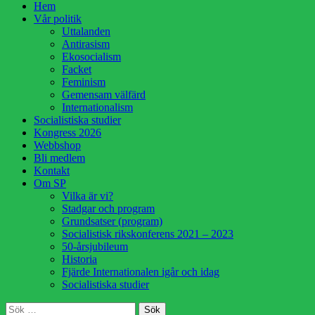
Hoppa
Hem
till
Vår politik
innehåll
Uttalanden
Antirasism
Ekosocialism
Facket
Feminism
Gemensam välfärd
Internationalism
Socialistiska studier
Kongress 2026
Webbshop
Bli medlem
Kontakt
Om SP
Vilka är vi?
Stadgar och program
Grundsatser (program)
Socialistisk rikskonferens 2021 – 2023
50-årsjubileum
Historia
Fjärde Internationalen igår och idag
Socialistiska studier
Sök
Sök