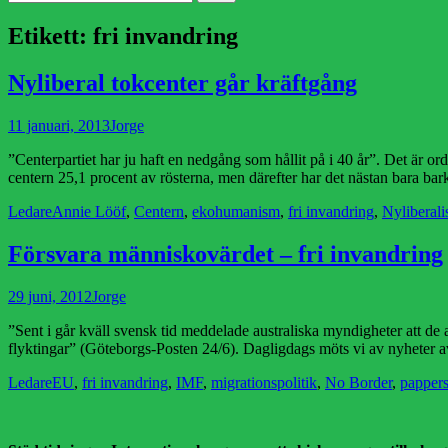
efter:
Etikett:
fri invandring
Nyliberal tokcenter går kräftgång
Publicerad
Författare
11 januari, 2013
Jorge
den
”Centerpartiet har ju haft en nedgång som hållit på i 40 år”. Det är o
centern 25,1 procent av rösterna, men därefter har det nästan bara bar
Kategorier
Etiketter
Ledare
Annie Lööf
,
Centern
,
ekohumanism
,
fri invandring
,
Nyliberal
Försvara människovärdet – fri invandring
Publicerad
Författare
29 juni, 2012
Jorge
den
”Sent i går kväll svensk tid meddelade australiska myndigheter att de
flyktingar” (Göteborgs-Posten 24/6). Dagligdags möts vi av nyheter av
Kategorier
Etiketter
Ledare
EU
,
fri invandring
,
IMF
,
migrationspolitik
,
No Border
,
pappers