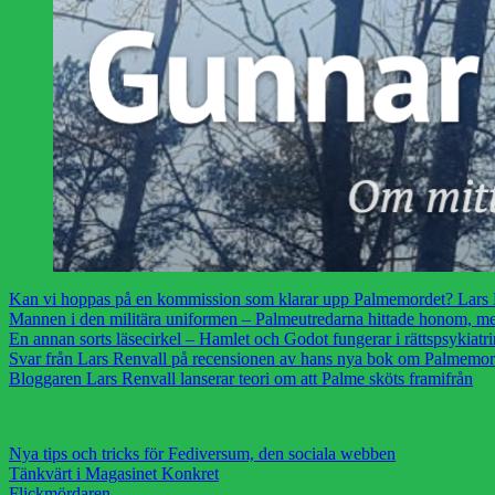
Kan vi hoppas på en kommission som klarar upp Palmemordet? Lars B
Mannen i den militära uniformen – Palmeutredarna hittade honom, me
En annan sorts läsecirkel – Hamlet och Godot fungerar i rättspsykiatri
Svar från Lars Renvall på recensionen av hans nya bok om Palmemord
Bloggaren Lars Renvall lanserar teori om att Palme sköts framifrån
Nya tips och tricks för Fediversum, den sociala webben
Tänkvärt i Magasinet Konkret
Flickmördaren