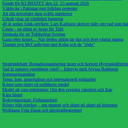
Enade för KLIMATET den 22, 23 augusti 2026
Våldsvåg i Pakistan mot folkliga protester
Att sila terrorister men svälja statsterror
Urkult visar att vänlighet fungerar
40 år sedan Aitik-strejken: Lars Karlsson skriver själv om vad som h
Ceuta – en glimt av hopp för Tidö
Stödgala för ett Tidöbefriat Sverige
Gaza efter kriget… När döden aldrig tar slut och livet vägrar stanna
Trumps nya McCarthyism mot Kuba och de ”röda”
Strategidebatt: Bostadsorganisering inom och bortom Hyresgästfören
Vad är naturen egentligen värd? – Intervju med Alyssa Battistoni
Sommarinsamling
Tema: Iran, imperialism och internationell solidaritet
Kriget som slutet på politikens medel
Modet att vara enhörning: Om den svenska vänstern och Iran
Kära läsare
Boksymposium: Förbannelsen
Röster från rörelser – om strategi och slutet på slutet på historien
Wolfgang Fritz Haug och ideologibegreppet