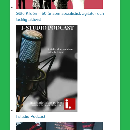
Göte Kildén – 50 år som socialistisk agitator och
facklig aktivist
I-studio Podcast