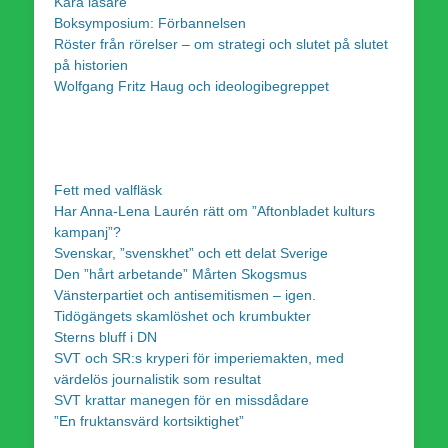
Kära läsare
Boksymposium: Förbannelsen
Röster från rörelser – om strategi och slutet på slutet
på historien
Wolfgang Fritz Haug och ideologibegreppet
Fett med valfläsk
Har Anna-Lena Laurén rätt om ”Aftonbladet kulturs
kampanj”?
Svenskar, ”svenskhet” och ett delat Sverige
Den ”hårt arbetande” Mårten Skogsmus
Vänsterpartiet och antisemitismen – igen.
Tidögängets skamlöshet och krumbukter
Sterns bluff i DN
SVT och SR:s kryperi för imperiemakten, med
värdelös journalistik som resultat
SVT krattar manegen för en missdådare
”En fruktansvärd kortsiktighet”