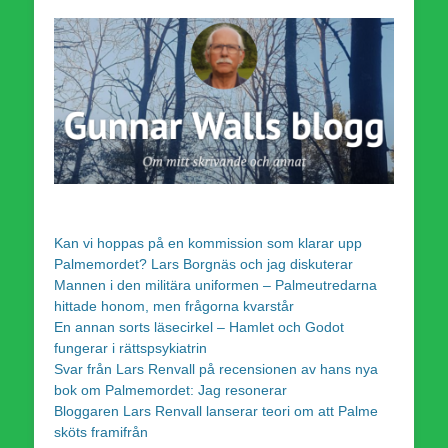
Kan vi hoppas på en kommission som klarar upp
Palmemordet? Lars Borgnäs och jag diskuterar
Mannen i den militära uniformen – Palmeutredarna
hittade honom, men frågorna kvarstår
En annan sorts läsecirkel – Hamlet och Godot
fungerar i rättspsykiatrin
Svar från Lars Renvall på recensionen av hans nya
bok om Palmemordet: Jag resonerar
Bloggaren Lars Renvall lanserar teori om att Palme
sköts framifrån