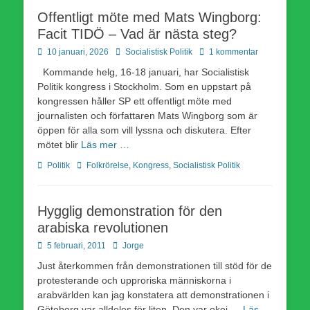
Offentligt möte med Mats Wingborg:
Facit TIDÖ – Vad är nästa steg?
Publicerad
Författare
10 januari, 2026
Socialistisk Politik
1 kommentar
den
Kommande helg, 16-18 januari, har Socialistisk
Politik kongress i Stockholm. Som en uppstart på
kongressen håller SP ett offentligt möte med
journalisten och författaren Mats Wingborg som är
öppen för alla som vill lyssna och diskutera. Efter
mötet blir
Läs mer …
Kategorier
Etiketter
Politik
Folkrörelse
,
Kongress
,
Socialistisk Politik
Hygglig demonstration för den
arabiska revolutionen
Publicerad
Författare
5 februari, 2011
Jorge
den
Just återkommen från demonstrationen till stöd för de
protesterande och upproriska människorna i
arabvärlden kan jag konstatera att demonstrationen i
Göteborg var alldeles för liten. Den var okej,…
Läs