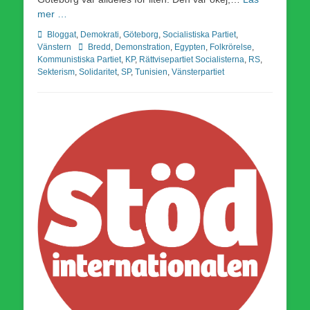
mer …
Kategorier
Bloggat
,
Demokrati
,
Göteborg
,
Socialistiska Partiet
,
Etiketter
Vänstern
Bredd
,
Demonstration
,
Egypten
,
Folkrörelse
,
Kommunistiska Partiet
,
KP
,
Rättvisepartiet Socialisterna
,
RS
,
Sekterism
,
Solidaritet
,
SP
,
Tunisien
,
Vänsterpartiet