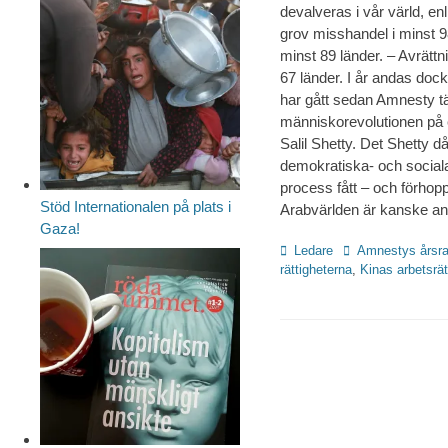
devalveras i vår värld, e
grov misshandel i minst 98
minst 89 länder. – Avrätt
67 länder. I år andas doc
har gått sedan Amnesty tän
människorevolutionen på e
Salil Shetty. Det Shetty d
demokratiska- och sociala 
process fått – och förhop
Stöd Internationalen på plats i
Arabvärlden är kanske ann
Gaza!
Kategorier
Etiketter
Ledare
Amnestys årsra
rättigheterna
,
Kinas arbetsrät