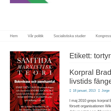
Primär meny
Hoppa
Hem
Vår politik
Socialistiska studier
Kongress
till
innehåll
Etikett:
tortyr
Korpral Brad
livstids fäng
Publicerad
Författar
18 januari, 2013
Jorge
den
I maj 2010 greps korpral B
försett organisationen Wi