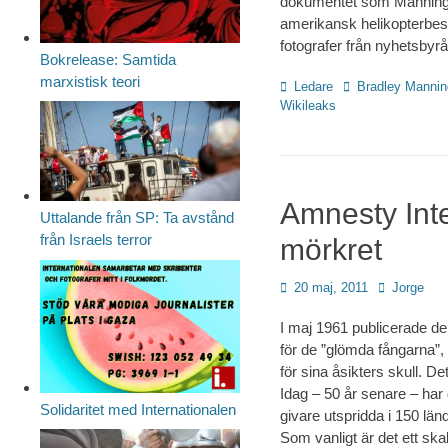
dokumentet som Manning hj
amerikansk helikopterbesätt
fotografer från nyhetsbyr
Bokrelease: Samtida
marxistisk teori
Kategorier
Etiketter
Ledare
Bradley Mannin
Wikileaks
Amnesty Inter
Uttalande från SP: Ta avstånd
från Israels terror
mörkret
Publicerad
Författare
20 maj, 2011
Jorge
den
I maj 1961 publicerade den
för de ”glömda fångarna”,
för sina åsikters skull. De
Idag – 50 år senare – har
Solidaritet med Internationalen
givare utspridda i 150 lä
Som vanligt är det ett s