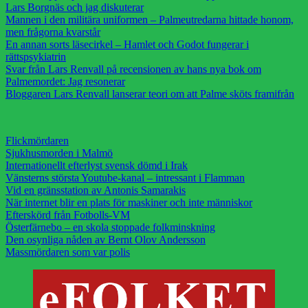
Lars Borgnäs och jag diskuterar
Mannen i den militära uniformen – Palmeutredarna hittade honom,
men frågorna kvarstår
En annan sorts läsecirkel – Hamlet och Godot fungerar i
rättspsykiatrin
Svar från Lars Renvall på recensionen av hans nya bok om
Palmemordet: Jag resonerar
Bloggaren Lars Renvall lanserar teori om att Palme sköts framifrån
Flickmördaren
Sjukhusmorden i Malmö
Internationellt efterlyst svensk dömd i Irak
Vänsterns största Youtube-kanal – intressant i Flamman
Vid en gränsstation av Antonis Samarakis
När internet blir en plats för maskiner och inte människor
Efterskörd från Fotbolls-VM
Österfärnebo – en skola stoppade folkminskning
Den osynliga nåden av Bernt Olov Andersson
Massmördaren som var polis