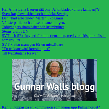
Har Anna-Lena Laurén rätt om ”Aftonbladet kulturs kampanj”?
Svenskar, ”svenskhet” och ett delat Sverige
Den ”hårt arbetande” Mårten Skogsmus
Vänsterpartiet och antisemitismen – igen.
Tidögängets skamlöshet och krumbukter
Sterns bluff i DN
SVT och SR:s kryperi för imperiemakten, med värdelös journalistik
som resultat
SVT krattar manegen för en missdådare
”En fruktansvärd kortsiktighet”
Till tvättstugans försvar
Kan vi hoppas på en kommission som klarar upp Palmemordet?