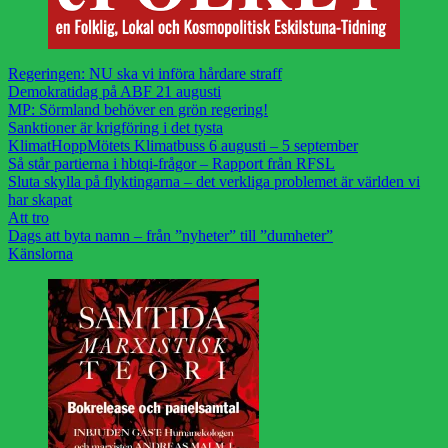
Regeringen: NU ska vi införa hårdare straff
Demokratidag på ABF 21 augusti
MP: Sörmland behöver en grön regering!
Sanktioner är krigföring i det tysta
KlimatHoppMötets Klimatbuss 6 augusti – 5 september
Så står partierna i hbtqi-frågor – Rapport från RFSL
Sluta skylla på flyktingarna – det verkliga problemet är världen vi
har skapat
Att tro
Dags att byta namn – från ”nyheter” till ”dumheter”
Känslorna