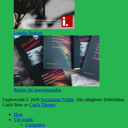
I-studio Podcast
Böcker för Internationalen
Upphovsrätt © 2026
Socialistisk Politik
. Alla rättigheter förbehållna.
Catch Base av
Catch Themes
Rulla
Hem
upp
Vår politik
Uttalanden