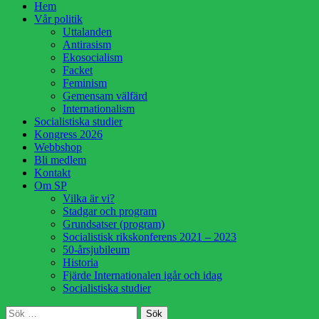
Hoppa
Hem
till
Vår politik
innehåll
Uttalanden
Antirasism
Ekosocialism
Facket
Feminism
Gemensam välfärd
Internationalism
Socialistiska studier
Kongress 2026
Webbshop
Bli medlem
Kontakt
Om SP
Vilka är vi?
Stadgar och program
Grundsatser (program)
Socialistisk rikskonferens 2021 – 2023
50-årsjubileum
Historia
Fjärde Internationalen igår och idag
Socialistiska studier
Sök
Sök