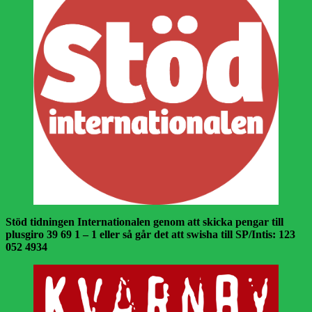
Stöd tidningen Internationalen genom att skicka pengar till
plusgiro 39 69 1 – 1 eller så går det att swisha till SP/Intis: 123
052 4934