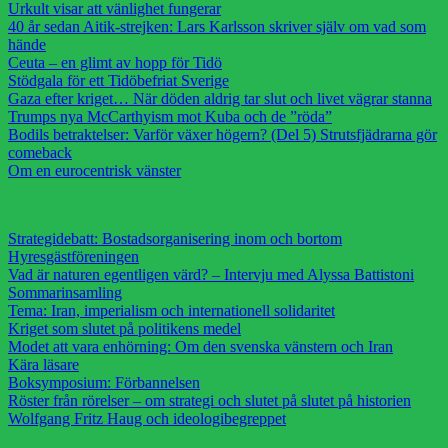
Urkult visar att vänlighet fungerar
40 år sedan Aitik-strejken: Lars Karlsson skriver själv om vad som
hände
Ceuta – en glimt av hopp för Tidö
Stödgala för ett Tidöbefriat Sverige
Gaza efter kriget… När döden aldrig tar slut och livet vägrar stanna
Trumps nya McCarthyism mot Kuba och de ”röda”
Bodils betraktelser: Varför växer högern? (Del 5) Strutsfjädrarna gör
comeback
Om en eurocentrisk vänster
Strategidebatt: Bostadsorganisering inom och bortom
Hyresgästföreningen
Vad är naturen egentligen värd? – Intervju med Alyssa Battistoni
Sommarinsamling
Tema: Iran, imperialism och internationell solidaritet
Kriget som slutet på politikens medel
Modet att vara enhörning: Om den svenska vänstern och Iran
Kära läsare
Boksymposium: Förbannelsen
Röster från rörelser – om strategi och slutet på slutet på historien
Wolfgang Fritz Haug och ideologibegreppet