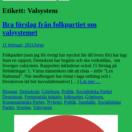
efter:
Etikett:
Valsystem
Bra förslag från folkpartiet om
valsystemet
Publicerad
Författare
11 februari, 2011
Jorge
den
Folkpartiet (som jag för övrigt har mycket lite till övers för) har lagt
fram en rapport, Demokrati har begärts och ska verkställas, om
Sveriges valsystem. Rapporten inkluderar också 15 förslag på
förbättringar: 1. Värna människors rätt att rösta – inför ”Lex
Halmstad”. När medborgare har röstat i laga ordning och i
föreskriven tid bör huvudalternativet […]
Läs mer …
Kategorier
Etiketter
Bloggat
,
Demokrati
,
Göteborg
,
Politik
,
Socialistiska Partiet
Demokrati
,
Feministiskt initiativ
,
folkpartiet
,
Göteborg
,
Kommunistiska Partiet
,
Nyheter
,
Politik
,
Samhälle
,
Socialistiska
Partiet
,
Sverige
,
Valsystem