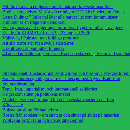
Att försöka vara en ljus människa när mörkret svämmar över
Bodils betraktelser: Varför växer högern?( Del 6) Spelet om rättvisan
Lasse Diding: ” Inför val låter alla partier lite som kommunister”
Kulturen är en fråga om demokrati
Vem gynnas av att regeringen prioriterar flyget framför järnvägen?
Enade för KLIMATET den 22, 23 augusti 2026
Våldsvåg i Pakistan mot folkliga protester
Att sila terrorister men svälja statsterror
Urkult visar att vänlighet fungerar
40 år sedan Aitik-strejken: Lars Karlsson skriver själv om vad som h
Strategidebatt: Bostadsorganisering inom och bortom Hyresgästfören
Vad är naturen egentligen värd? – Intervju med Alyssa Battistoni
Sommarinsamling
Tema: Iran, imperialism och internationell solidaritet
Kriget som slutet på politikens medel
Modet att vara enhörning: Om den svenska vänstern och Iran
Kära läsare
Boksymposium: Förbannelsen
Röster från rörelser – om strategi och slutet på slutet på historien
Wolfgang Fritz Haug och ideologibegreppet