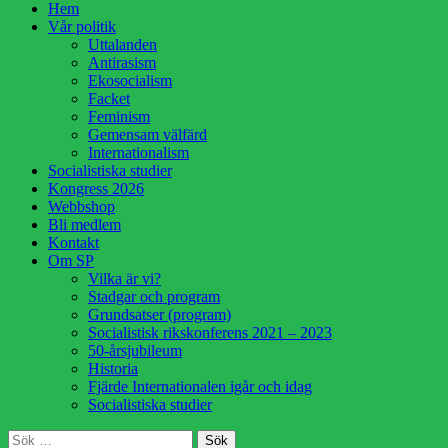
Hoppa
Hem
till
Vår politik
innehåll
Uttalanden
Antirasism
Ekosocialism
Facket
Feminism
Gemensam välfärd
Internationalism
Socialistiska studier
Kongress 2026
Webbshop
Bli medlem
Kontakt
Om SP
Vilka är vi?
Stadgar och program
Grundsatser (program)
Socialistisk rikskonferens 2021 – 2023
50-årsjubileum
Historia
Fjärde Internationalen igår och idag
Socialistiska studier
Sök
Sök