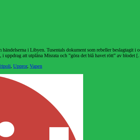
m händelserna i Libyen. Tusentals dokument som rebeller beslagtagit i 
el, i uppdrag att utplåna Misrata och ”göra det blå havet rött” av blodet 
ripoli
,
Uppror
,
Vapen