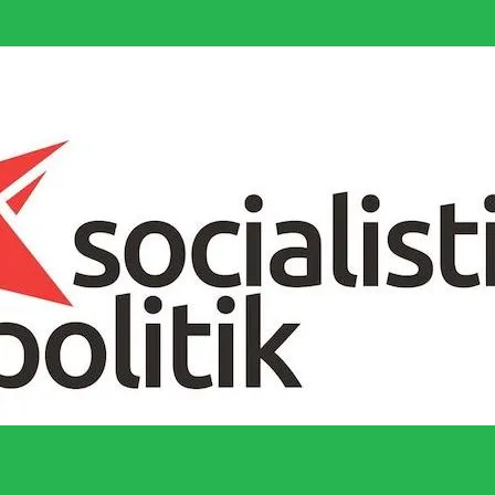
socialistiska Fjärde Internationalen och en viktig tillgång i kampen för 