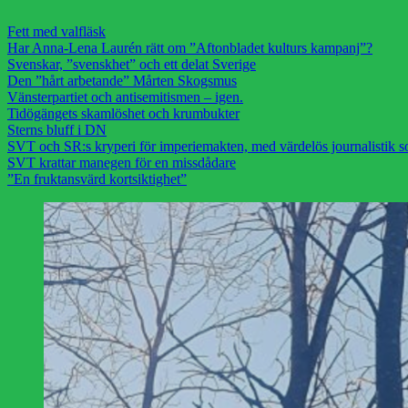
Fett med valfläsk
Har Anna-Lena Laurén rätt om ”Aftonbladet kulturs kampanj”?
Svenskar, ”svenskhet” och ett delat Sverige
Den ”hårt arbetande” Mårten Skogsmus
Vänsterpartiet och antisemitismen – igen.
Tidögängets skamlöshet och krumbukter
Sterns bluff i DN
SVT och SR:s kryperi för imperiemakten, med värdelös journalistik s
SVT krattar manegen för en missdådare
”En fruktansvärd kortsiktighet”