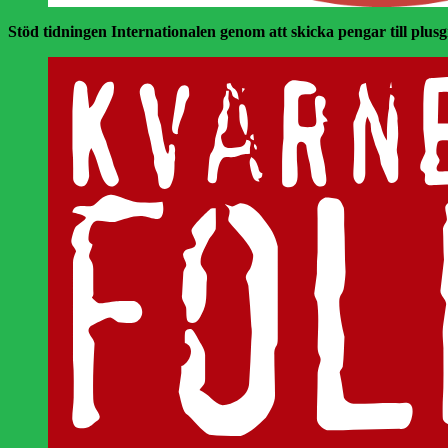
Stöd tidningen Internationalen genom att skicka pengar till plusgir