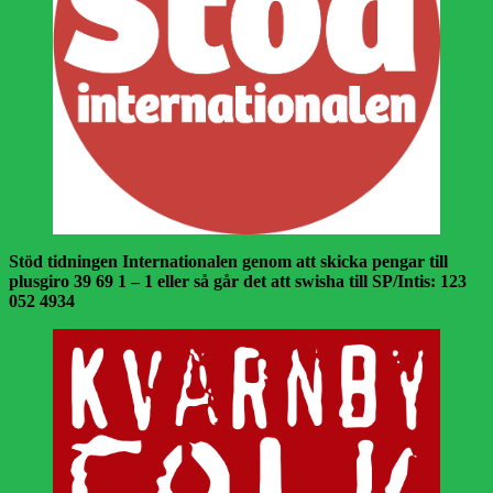
Stöd tidningen Internationalen genom att skicka pengar till
plusgiro 39 69 1 – 1 eller så går det att swisha till SP/Intis: 123
052 4934