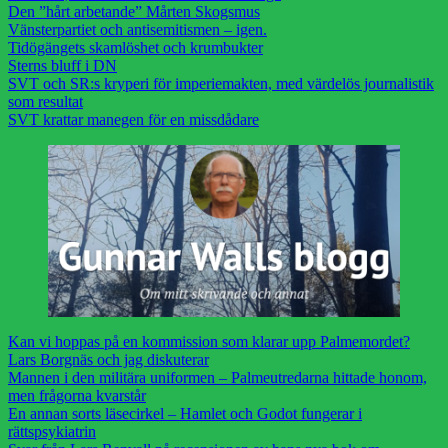
Den ”hårt arbetande” Mårten Skogsmus
Vänsterpartiet och antisemitismen – igen.
Tidögängets skamlöshet och krumbukter
Sterns bluff i DN
SVT och SR:s kryperi för imperiemakten, med värdelös journalistik
som resultat
SVT krattar manegen för en missdådare
Kan vi hoppas på en kommission som klarar upp Palmemordet?
Lars Borgnäs och jag diskuterar
Mannen i den militära uniformen – Palmeutredarna hittade honom,
men frågorna kvarstår
En annan sorts läsecirkel – Hamlet och Godot fungerar i
rättspsykiatrin