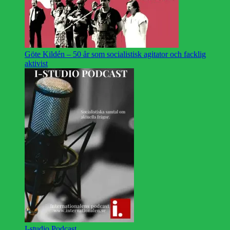
Göte Kildén – 50 år som socialistisk agitator och facklig
aktivist
I-studio Podcast