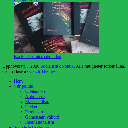
Böcker för Internationalen
Upphovsrätt © 2026
Socialistisk Politik
. Alla rättigheter förbehållna.
Catch Base av
Catch Themes
Rulla
Hem
upp
Vår politik
Uttalanden
Antirasism
Ekosocialism
Facket
Feminism
Gemensam välfärd
Internationalism
Socialistiska studier