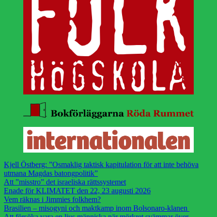
Kjell Östberg: ”Osmaklig taktisk kapitulation för att inte behöva
utmana Magdas batongpolitik”
Att ”misstro” det israeliska rättssystemet
Enade för KLIMATET den 22, 23 augusti 2026
Vem räknas i Jimmies folkhem?
Brasilien – misogyni och maktkamp inom Bolsonaro-klanen
Att försöka vara en ljus människa när mörkret svämmar över