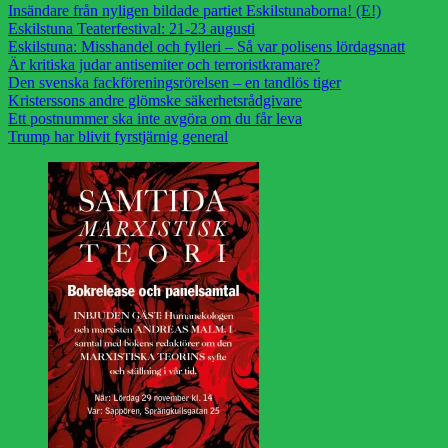
Insändare från nyligen bildade partiet Eskilstunaborna! (E!)
Eskilstuna Teaterfestival: 21-23 augusti
Eskilstuna: Misshandel och fylleri – Så var polisens lördagsnatt
Är kritiska judar antisemiter och terroristkramare?
Den svenska fackföreningsrörelsen – en tandlös tiger
Kristerssons andre glömske säkerhetsrådgivare
Ett postnummer ska inte avgöra om du får leva
Trump har blivit fyrstjärnig general