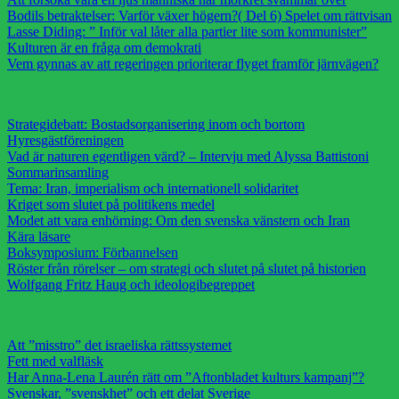
Bodils betraktelser: Varför växer högern?( Del 6) Spelet om rättvisan
Lasse Diding: ” Inför val låter alla partier lite som kommunister”
Kulturen är en fråga om demokrati
Vem gynnas av att regeringen prioriterar flyget framför järnvägen?
Strategidebatt: Bostadsorganisering inom och bortom
Hyresgästföreningen
Vad är naturen egentligen värd? – Intervju med Alyssa Battistoni
Sommarinsamling
Tema: Iran, imperialism och internationell solidaritet
Kriget som slutet på politikens medel
Modet att vara enhörning: Om den svenska vänstern och Iran
Kära läsare
Boksymposium: Förbannelsen
Röster från rörelser – om strategi och slutet på slutet på historien
Wolfgang Fritz Haug och ideologibegreppet
Att ”misstro” det israeliska rättssystemet
Fett med valfläsk
Har Anna-Lena Laurén rätt om ”Aftonbladet kulturs kampanj”?
Svenskar, ”svenskhet” och ett delat Sverige