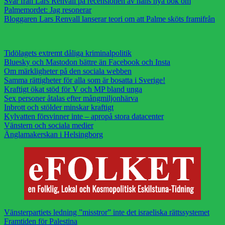
Svar från Lars Renvall på recensionen av hans nya bok om
Palmemordet: Jag resonerar
Bloggaren Lars Renvall lanserar teori om att Palme sköts framifrån
Tidölagets extremt dåliga kriminalpolitik
Bluesky och Mastodon bättre än Facebook och Insta
Om märkligheter på den sociala webben
Samma rättigheter för alla som är bosatta i Sverige!
Kraftigt ökat stöd för V och MP bland unga
Sex personer åtalas efter mångmiljonhärva
Inbrott och stölder minskar kraftigt
Kylvatten försvinner inte – apropå stora datacenter
Vänstern och sociala medier
Änglamakerskan i Helsingborg
Vänsterpartiets ledning ”misstror” inte det israeliska rättssystemet
Framtiden för Palestina