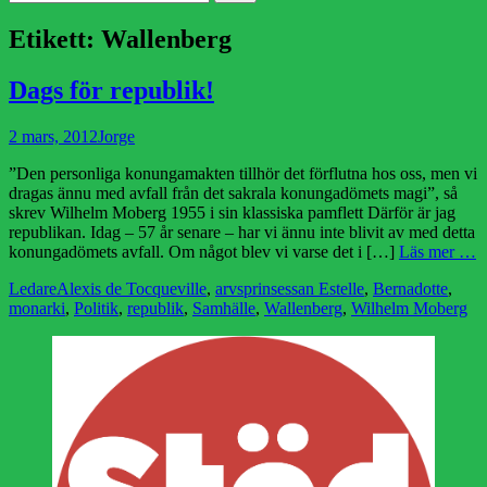
efter:
Etikett:
Wallenberg
Dags för republik!
Publicerad
Författare
2 mars, 2012
Jorge
den
”Den personliga konungamakten tillhör det förflutna hos oss, men vi
dragas ännu med avfall från det sakrala konungadömets magi”, så
skrev Wilhelm Moberg 1955 i sin klassiska pamflett Därför är jag
republikan. Idag – 57 år senare – har vi ännu inte blivit av med detta
konungadömets avfall. Om något blev vi varse det i […]
Läs mer …
Kategorier
Etiketter
Ledare
Alexis de Tocqueville
,
arvsprinsessan Estelle
,
Bernadotte
,
monarki
,
Politik
,
republik
,
Samhälle
,
Wallenberg
,
Wilhelm Moberg