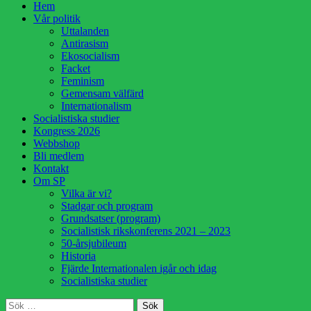
Hoppa
Hem
till
Vår politik
innehåll
Uttalanden
Antirasism
Ekosocialism
Facket
Feminism
Gemensam välfärd
Internationalism
Socialistiska studier
Kongress 2026
Webbshop
Bli medlem
Kontakt
Om SP
Vilka är vi?
Stadgar och program
Grundsatser (program)
Socialistisk rikskonferens 2021 – 2023
50-årsjubileum
Historia
Fjärde Internationalen igår och idag
Socialistiska studier
Sök
Sök