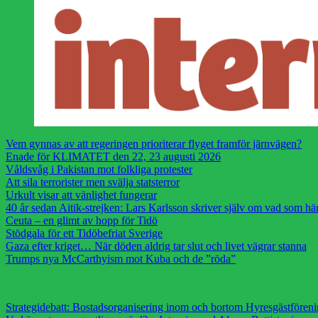
Vem gynnas av att regeringen prioriterar flyget framför järnvägen?
Enade för KLIMATET den 22, 23 augusti 2026
Våldsvåg i Pakistan mot folkliga protester
Att sila terrorister men svälja statsterror
Urkult visar att vänlighet fungerar
40 år sedan Aitik-strejken: Lars Karlsson skriver själv om vad som h
Ceuta – en glimt av hopp för Tidö
Stödgala för ett Tidöbefriat Sverige
Gaza efter kriget… När döden aldrig tar slut och livet vägrar stanna
Trumps nya McCarthyism mot Kuba och de ”röda”
Strategidebatt: Bostadsorganisering inom och bortom Hyresgästfören