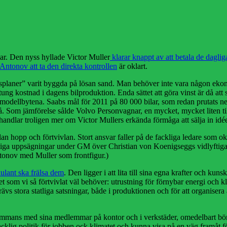
lar. Den nyss hyllade Victor Muller
klarar knappt av att betala de daglig
Antonov att ta den direkta kontrollen
är oklart.
rsplaner” varit byggda på lösan sand. Man behöver inte vara någon ekono
ung kostnad i dagens bilproduktion. Enda sättet att göra vinst är då att s
e modellbytena. Saabs mål för 2011 på 80 000 bilar, som redan prutats ner
. Som jämförelse sålde Volvo Personvagnar, en mycket, mycket liten tillv
andlar troligen mer om Victor Mullers erkända förmåga att sälja in idéer 
hopp och förtvivlan. Stort ansvar faller på de fackliga ledare som okri
tyckliga uppsägningar under GM över Christian von Koenigseggs vidlyfti
tonov med Muller som frontfigur.)
ulant ska frälsa dem
. Den ligger i att lita till sina egna krafter och kunsk
a det som vi så förtvivlat väl behöver: utrustning för förnybar energi och
 krävs stora statliga satsningar, både i produktionen och för att organis
llsammans med sina medlemmar på kontor och i verkstäder, omedelbart bö
lig politik för jobben ock klimatet och kunna visa på en väg framåt för 