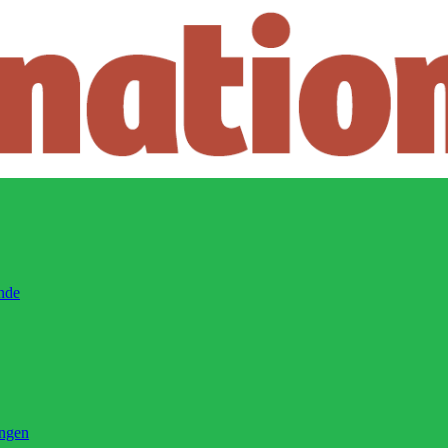
ände
ingen