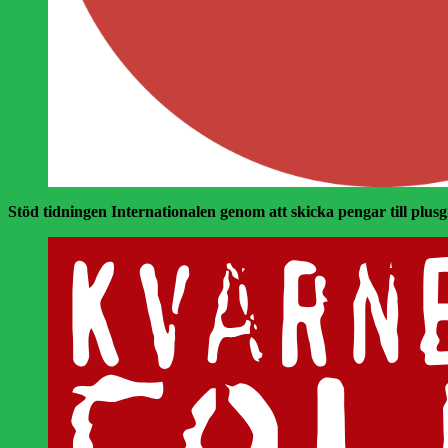
Stöd tidningen Internationalen genom att skicka pengar till plusgir