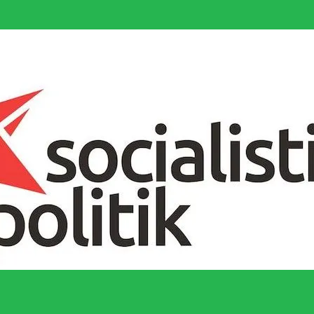
socialistiska Fjärde Internationalen och en viktig tillgång i kampen för 