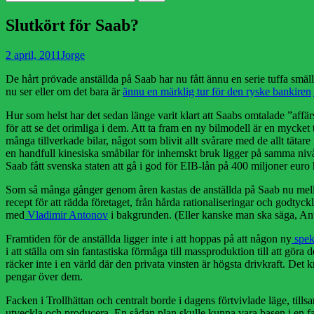
efter:
Slutkört för Saab?
Publicerad
Författare
2 april, 2011
Jorge
den
De hårt prövade anställda på Saab har nu fått ännu en serie tuffa smäl
nu ser eller om det bara är
ännu en märklig tur för den ryske bankiren
Hur som helst har det sedan länge varit klart att Saabs omtalade ”affä
för att se det orimliga i dem. Att ta fram en ny bilmodell är en mycket t
många tillverkade bilar, något som blivit allt svårare med de allt tätar
en handfull kinesiska småbilar för inhemskt bruk ligger på samma nivå
Saab fått svenska staten att gå i god för EIB-lån på 400 miljoner euro h
Som så många gånger genom åren kastas de anställda på Saab nu mellan 
recept för att rädda företaget, från hårda rationaliseringar och god
med
Vladimir Antonov
i bakgrunden. (Eller kanske man ska säga, An
Framtiden för de anställda ligger inte i att hoppas på att någon ny
spek
i att ställa om sin fantastiska förmåga till massproduktion till att gör
räcker inte i en värld där den privata vinsten är högsta drivkraft. Det
pengar över dem.
Facken i Trollhättan och centralt borde i dagens förtvivlade läge, ti
utveckla och producera. En sådan plan skulle kunna vara basen i en fack