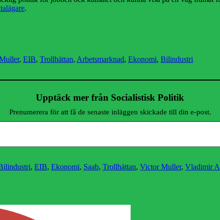
talägare
.
 Muller
,
EIB
,
Trollhättan
,
Arbetsmarknad
,
Ekonomi
,
Bilindustri
Upptäck mer från Socialistisk Politik
Prenumerera för att få de senaste inläggen skickade till din e-post.
Bilindustri
,
EIB
,
Ekonomi
,
Saab
,
Trollhättan
,
Victor Muller
,
Vladimir 