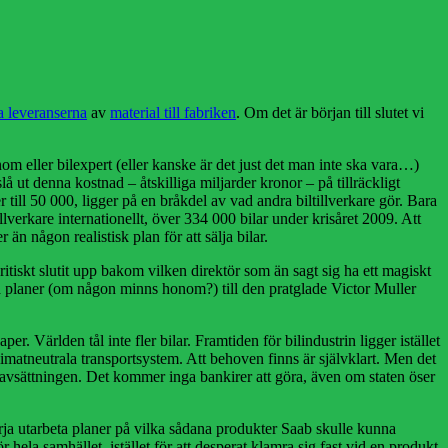
a leveranserna
av
material till fabriken
. Om det är början till slutet vi
m eller bilexpert (eller kanske är det just det man inte ska vara…)
lå ut denna kostnad – åtskilliga miljarder kronor – på tillräckligt
 till 50 000, ligger på en bråkdel av vad andra biltillverkare gör. Bara
erkare internationellt, över 334 000 bilar under krisåret 2009. Att
än någon realistisk plan för att sälja bilar.
tiskt slutit upp bakom vilken direktör som än sagt sig ha ett magiskt
ga planer (om någon minns honom?) till den pratglade Victor Muller
aper. Världen tål inte fler bilar. Framtiden för bilindustrin ligger istället
 klimatneutrala transportsystem. Att behoven finns är självklart. Men det
era avsättningen. Det kommer inga bankirer att göra, även om staten öser
rja utarbeta planer på vilka sådana produkter Saab skulle kunna
hela samhället, istället för att desperat klamra sig fast vid en produkt