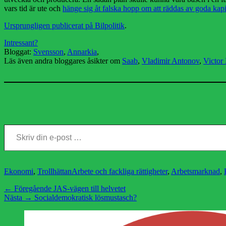
vars tid är ute och
hänge sig åt falska hopp om att räddas av goda kapi
Ursprungligen publicerat på Bilpolitik
.
Intressant?
Bloggat:
Svensson
,
Annarkia
,
Läs även andra bloggares åsikter om
Saab
,
Vladimir Antonov
,
Victor
Skriv din e-post …
Kategorier
Etiketter
Ekonomi
,
Trollhättan
Arbete och fackliga rättigheter
,
Arbetsmarknad
,
Inläggsnavigering
Föregående
← Föregående
JAS-vägen till helvetet
Nästa
inlägg:
Nästa →
Socialdemokratisk lösmustasch?
inlägg: