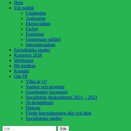
Hoppa
Hem
till
Vår politik
innehåll
Uttalanden
Antirasism
Ekosocialism
Facket
Feminism
Gemensam välfärd
Internationalism
Socialistiska studier
Kongress 2026
Webbshop
Bli medlem
Kontakt
Om SP
Vilka är vi?
Stadgar och program
Grundsatser (program)
Socialistisk rikskonferens 2021 – 2023
50-årsjubileum
Historia
Fjärde Internationalen igår och idag
Socialistiska studier
Sök
Sök