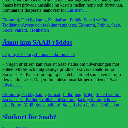
Saabs hårt prövade anställda nu kastats mellan hopp och förtvivlan.
Sommarens desperata manövrer för
Läs mer …
Kategorier
Ekonomi
,
Facklig kamp
,
Kapitalism
,
Politik
,
Social välfärd
,
Etiketter
Trollhättan
Arbete och fackliga rättigheter
,
Ekonomi
,
Politik
,
Saab
,
Social välfärd
,
Trollhättan
Ännu kan SAAB räddas
Publicerad
Författare
27 juni, 2011
Jorge
Lämna en kommentar
den
– Vägen ur krisen kan vara att Saab ställer om tillverkningen mot
kollektivtrafik och miljövänliga prudkter, skriver debattörer för
Socialistiska Patiet i Lidköping i en debattartikel som även tar upp
flera andra saker. Dagen före midsommar får personalen på Saab
Läs mer …
Kategorier
Ekonomi
,
Facklig kamp
,
Klimat
,
Lidköping
,
Miljö
,
Social välfärd
,
Etiketter
Socialistiska Partiet
,
Trollhättan
Ekonomi
,
facklig kamp
,
Klimat
,
Lidköping
,
Miljö
,
Social välfärd
,
Socialistiska Partiet
,
Trollhättan
Slutkört för Saab?