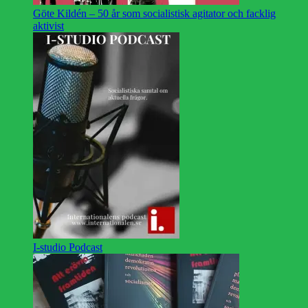
Göte Kildén – 50 år som socialistisk agitator och facklig
aktivist
I-studio Podcast