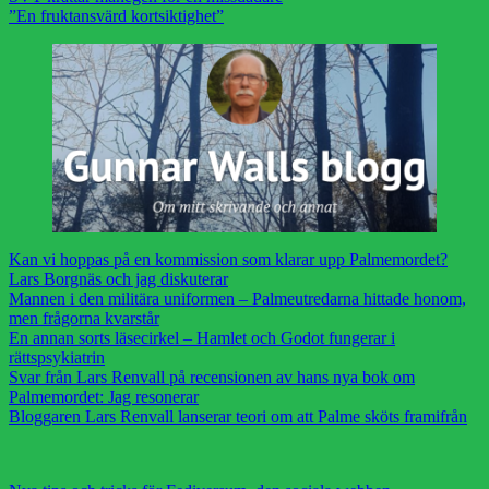
”En fruktansvärd kortsiktighet”
Kan vi hoppas på en kommission som klarar upp Palmemordet?
Lars Borgnäs och jag diskuterar
Mannen i den militära uniformen – Palmeutredarna hittade honom,
men frågorna kvarstår
En annan sorts läsecirkel – Hamlet och Godot fungerar i
rättspsykiatrin
Svar från Lars Renvall på recensionen av hans nya bok om
Palmemordet: Jag resonerar
Bloggaren Lars Renvall lanserar teori om att Palme sköts framifrån