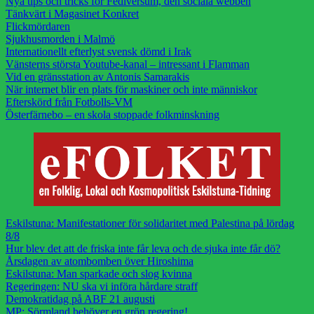
Nya tips och tricks för Fediversum, den sociala webben
Tänkvärt i Magasinet Konkret
Flickmördaren
Sjukhusmorden i Malmö
Internationellt efterlyst svensk dömd i Irak
Vänsterns största Youtube-kanal – intressant i Flamman
Vid en gränsstation av Antonis Samarakis
När internet blir en plats för maskiner och inte människor
Efterskörd från Fotbolls-VM
Österfärnebo – en skola stoppade folkminskning
Eskilstuna: Manifestationer för solidaritet med Palestina på lördag
8/8
Hur blev det att de friska inte får leva och de sjuka inte får dö?
Årsdagen av atombomben över Hiroshima
Eskilstuna: Man sparkade och slog kvinna
Regeringen: NU ska vi införa hårdare straff
Demokratidag på ABF 21 augusti
MP: Sörmland behöver en grön regering!