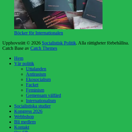
Böcker för Internationalen
Upphovsrätt © 2026
Socialistisk Politik
. Alla rättigheter förbehållna.
Catch Base av
Catch Themes
Rulla
Hem
upp
Vår politik
Uttalanden
Antirasism
Ekosocialism
Facket
Feminism
Gemensam välfärd
Internationalism
Socialistiska studier
Kongress 2026
Webbshop
Bli medlem
Kontakt