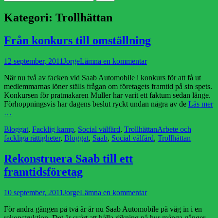
efter:
Kategori:
Trollhättan
Från konkurs till omställning
Publicerad
Författare
12 september, 2011
Jorge
Lämna en kommentar
den
När nu två av facken vid Saab Automobile i konkurs för att få ut
medlemmarnas löner ställs frågan om företagets framtid på sin spets.
Konkursen för pratmakaren Muller har varit ett faktum sedan länge.
Förhoppningsvis har dagens beslut ryckt undan några av de
Läs mer
…
Kategorier
Etiketter
Bloggat
,
Facklig kamp
,
Social välfärd
,
Trollhättan
Arbete och
fackliga rättigheter
,
Bloggat
,
Saab
,
Social välfärd
,
Trollhättan
Rekonstruera Saab till ett
framtidsföretag
Publicerad
Författare
10 september, 2011
Jorge
Lämna en kommentar
den
För andra gången på två år är nu Saab Automobile på väg in i en
rekonstruktion. Det är svårt att hålla räkning på hur många gånger