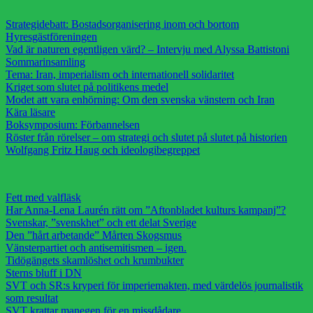
Strategidebatt: Bostadsorganisering inom och bortom
Hyresgästföreningen
Vad är naturen egentligen värd? – Intervju med Alyssa Battistoni
Sommarinsamling
Tema: Iran, imperialism och internationell solidaritet
Kriget som slutet på politikens medel
Modet att vara enhörning: Om den svenska vänstern och Iran
Kära läsare
Boksymposium: Förbannelsen
Röster från rörelser – om strategi och slutet på slutet på historien
Wolfgang Fritz Haug och ideologibegreppet
Fett med valfläsk
Har Anna-Lena Laurén rätt om ”Aftonbladet kulturs kampanj”?
Svenskar, ”svenskhet” och ett delat Sverige
Den ”hårt arbetande” Mårten Skogsmus
Vänsterpartiet och antisemitismen – igen.
Tidögängets skamlöshet och krumbukter
Sterns bluff i DN
SVT och SR:s kryperi för imperiemakten, med värdelös journalistik
som resultat
SVT krattar manegen för en missdådare