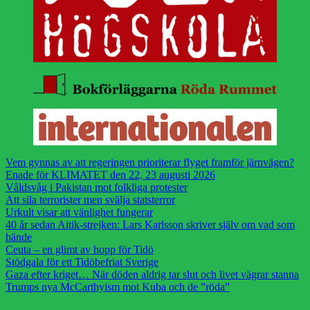
Vem gynnas av att regeringen prioriterar flyget framför järnvägen?
Enade för KLIMATET den 22, 23 augusti 2026
Våldsvåg i Pakistan mot folkliga protester
Att sila terrorister men svälja statsterror
Urkult visar att vänlighet fungerar
40 år sedan Aitik-strejken: Lars Karlsson skriver själv om vad som
hände
Ceuta – en glimt av hopp för Tidö
Stödgala för ett Tidöbefriat Sverige
Gaza efter kriget… När döden aldrig tar slut och livet vägrar stanna
Trumps nya McCarthyism mot Kuba och de ”röda”