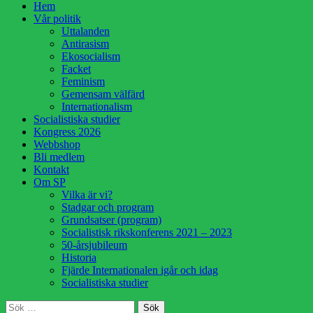
Hoppa
Hem
till
Vår politik
innehåll
Uttalanden
Antirasism
Ekosocialism
Facket
Feminism
Gemensam välfärd
Internationalism
Socialistiska studier
Kongress 2026
Webbshop
Bli medlem
Kontakt
Om SP
Vilka är vi?
Stadgar och program
Grundsatser (program)
Socialistisk rikskonferens 2021 – 2023
50-årsjubileum
Historia
Fjärde Internationalen igår och idag
Socialistiska studier
Sök
Sök