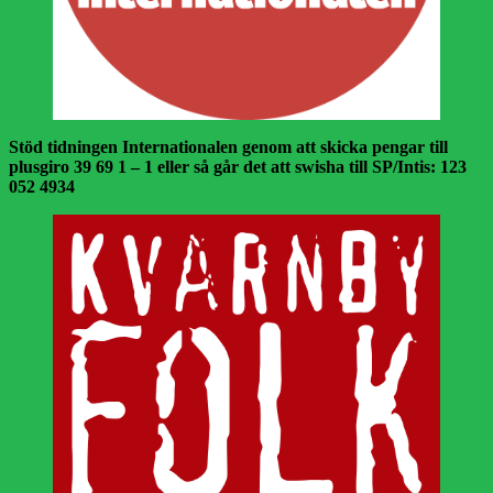
Stöd tidningen Internationalen genom att skicka pengar till
plusgiro 39 69 1 – 1 eller så går det att swisha till SP/Intis: 123
052 4934