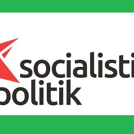
socialistiska Fjärde Internationalen och en viktig tillgång i kampen för 