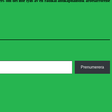
- om det inte fylls av en radikal antikapitalistisk arbetarrörelse
Prenumerera