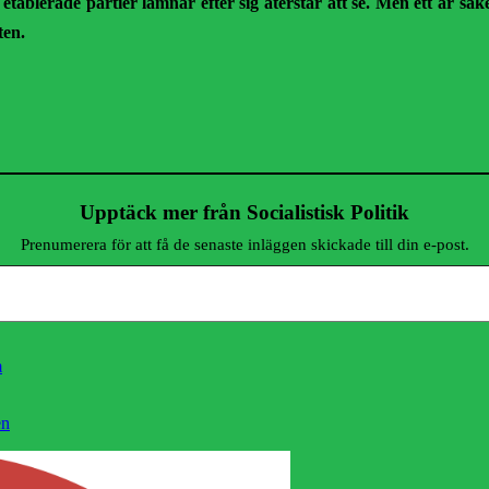
lerade partier lämnar efter sig återstår att se. Men ett är säkert
ten.
Upptäck mer från Socialistisk Politik
Prenumerera för att få de senaste inläggen skickade till din e-post.
m
en