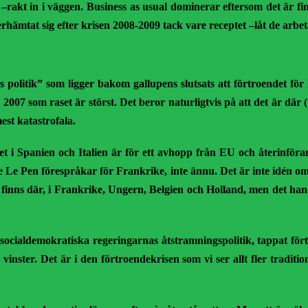
rakt in i väggen. Business as usual dominerar eftersom det är fina
erhämtat sig efter krisen 2008-2009 tack vare receptet –låt de arbe
litik” som ligger bakom gallupens slutsats att förtroendet för EU:
2007 som raset är störst. Det beror naturligtvis på att det är dä
est katastrofala.
 i Spanien och Italien är för ett avhopp från EU och återinförand
Le Pen förespråkar för Frankrike, inte ännu. Det är inte idén o
 finns där, i Frankrike, Ungern, Belgien och Holland, men det han
socialdemokratiska regeringarnas åtstramningspolitik, tappat fört
ster. Det är i den förtroendekrisen som vi ser allt fler traditio