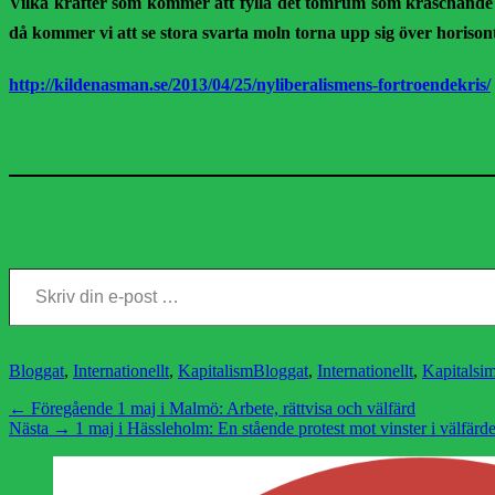
Vilka krafter som kommer att fylla det tomrum som kraschande etab
då kommer vi att se stora svarta moln torna upp sig över horison
http://kildenasman.se/2013/04/25/nyliberalismens-fortroendekris/
Skriv din e-post …
Kategorier
Etiketter
Bloggat
,
Internationellt
,
Kapitalism
Bloggat
,
Internationellt
,
Kapitalsi
Inläggsnavigering
Föregående
← Föregående
1 maj i Malmö: Arbete, rättvisa och välfärd
Nästa
inlägg:
Nästa →
1 maj i Hässleholm: En stående protest mot vinster i välfärd
inlägg: