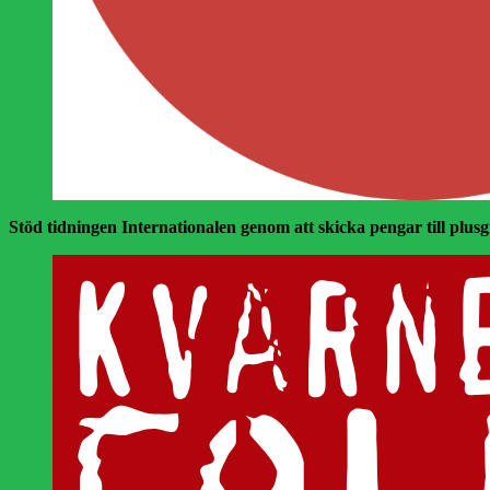
Stöd tidningen Internationalen genom att skicka pengar till plusgir