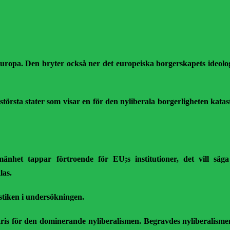
Europa. Den bryter också ner det europeiska borgerskapets ideologi
rsta stater som visar en för den nyliberala borgerligheten katastr
mänhet tappar förtroende för EU;s institutioner, det vill s
las.
istiken i undersökningen.
 kris för den dominerande nyliberalismen. Begravdes nyliberalismen