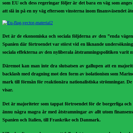
som EU och dess regeringar följer är det bara en väg som anges –
att slå in på en ny väg eftersom vinsterna inom finansväsendet åt
Det är de ekonomiska och sociala följderna av den ”enda vägens po
Spanien där förtroendet var störst vid en liknande undersökning 
sociala effekterna av den nyliberala åtstramningspolitiken varit m
Däremot kan man inte dra slutsatsen av gallupen att en majoritet
backlash med dragning mot den form av isolationism som Marine 
mark till förmån för reaktionära nationalistiska strömningar. De
visar.
Det är majoriteter som tappat förtroendet för de borgerliga och 
ännu några magra år med åtstramningar av allt utom finansens vin
Spanien och Italien, till Frankrike och Danmark.