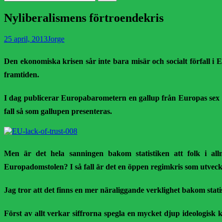
efter:
Nyliberalismens förtroendekris
Publicerad
Författare
25 april, 2013
Jorge
den
Den ekonomiska krisen sår inte bara misär och socialt förfall i 
framtiden.
I dag publicerar Europabarometern en gallup från Europas sex stö
fall så som gallupen presenteras.
Men är det hela sanningen bakom statistiken att folk i all
Europadomstolen? I så fall är det en öppen regimkris som utveck
Jag tror att det finns en mer näraliggande verklighet bakom stat
Först av allt verkar siffrorna spegla en mycket djup ideologisk