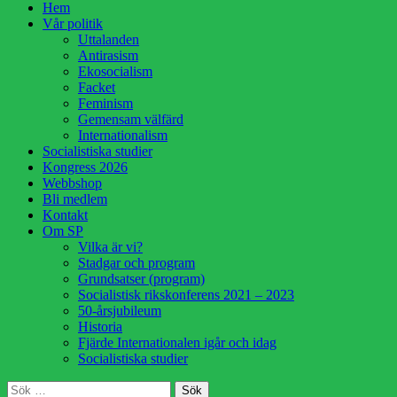
Hoppa
Hem
till
Vår politik
innehåll
Uttalanden
Antirasism
Ekosocialism
Facket
Feminism
Gemensam välfärd
Internationalism
Socialistiska studier
Kongress 2026
Webbshop
Bli medlem
Kontakt
Om SP
Vilka är vi?
Stadgar och program
Grundsatser (program)
Socialistisk rikskonferens 2021 – 2023
50-årsjubileum
Historia
Fjärde Internationalen igår och idag
Socialistiska studier
Sök
Sök