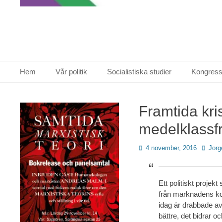
Primär meny
Hoppa
Hem
Vår politik
Socialistiska studier
Kongress
till
innehåll
Framtida kris
medelklassf
Publicerad
Författ
4 november, 2016
Jorg
den
Ett politiskt projek
från marknadens korts
idag är drabbade av
bättre, det bidrar oc