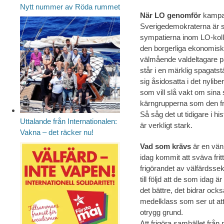
Nytt nummer av Röda rummet
När LO genomför
kampanj
Sverigedemokraterna är så
sympatierna inom LO-kollek
den borgerliga ekonomiska 
välmående valdeltagare 
står i en märklig spagats
sig åsidosatta i det nylibe
som vill slå vakt om sina 
kärngrupperna som den fr
Så såg det ut tidigare i hi
Uttalande från Internationalen:
är verkligt stark.
Vakna – det räcker nu!
Vad som krävs
är en vän
idag kommit att sväva fritt
frigörandet av välfärdssek
till följd att de som idag
det bättre, det bidrar ocks
medelklass som ser ut att 
otrygg grund.
Att frigöra samhället frå