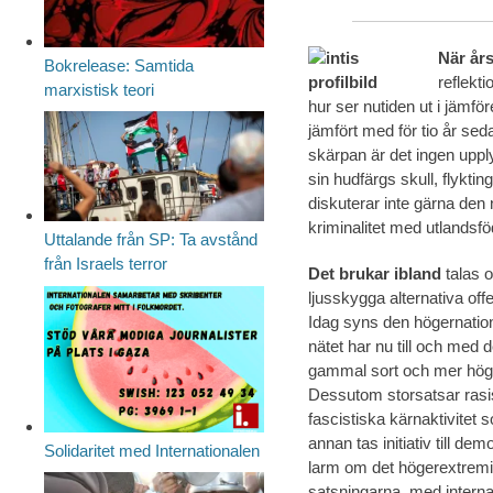
När år
Bokrelease: Samtida
reflekt
marxistisk teori
hur ser nutiden ut i jämf
jämfört med för tio år seda
skärpan är det ingen upply
sin hudfärgs skull, flykt
diskuterar inte gärna den 
kriminalitet med utlandsföd
Uttalande från SP: Ta avstånd
från Israels terror
Det brukar ibland
talas o
ljusskygga alternativa off
Idag syns den högernation
nätet har nu till och med 
gammal sort och mer höger
Dessutom storsatsar rasis
fascistiska kärnaktivite
annan tas initiativ till d
Solidaritet med Internationalen
larm om det högerextremis
satsningarna, med interna b