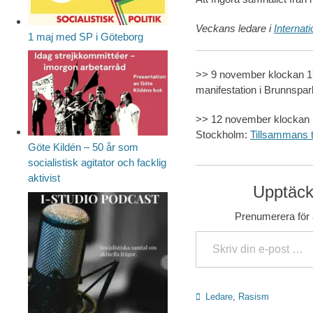
Veckans ledare i
Internat
1 maj med SP i Göteborg
>> 9 november klockan 17.
manifestation i Brunnspa
>> 12 november klockan 
Stockholm:
Tillsammans 
Göte Kildén – 50 år som
socialistisk agitator och facklig
aktivist
Upptäck 
Prenumerera för a
Skriv din e-post …
Kategorier
Ledare
,
Rasism