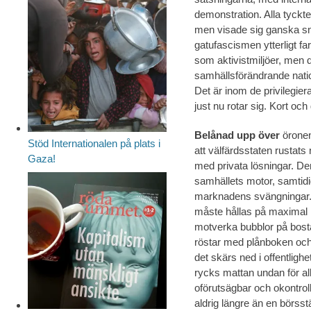
demonstration. Alla tyckt
men visade sig ganska snab
gatufascismen ytterligt fa
som aktivistmiljöer, men 
samhällsförändrande natio
Det är inom de privilegi
just nu rotar sig. Kort oc
Belånad upp över
öronen
Stöd Internationalen på plats i
att välfärdsstaten rustats 
Gaza!
med privata lösningar. De
samhällets motor, samtidi
marknadens svängningar. 
måste hållas på maximal ni
motverka bubblor på bosta
röstar med plånboken och 
det skärs ned i offentligh
rycks mattan undan för al
oförutsägbar och okontrol
aldrig längre än en börsst