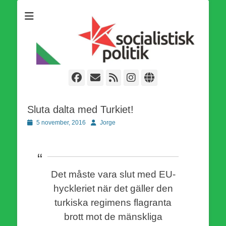
Som medlem i Socialistisk Politik är du medlem i den
Socialistisk Politik
världsomfattande socialistiska Fjärde Internationalen och en viktig
tillgång i kampen för en socialistisk framtid!
Facebook
E-
Webbflöde
Instagram
Webbplats
post
Sluta dalta med Turkiet!
Publicerad
Författare
5 november, 2016
Jorge
den
Det måste vara slut med EU-
hyckleriet när det gäller den
turkiska regimens flagranta
brott mot de mänskliga