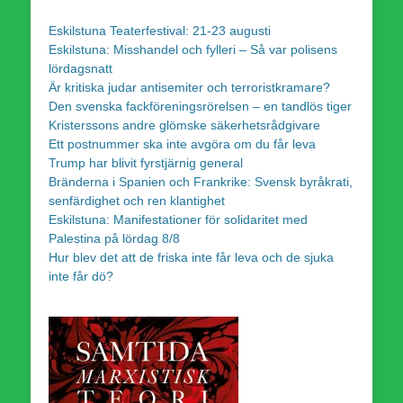
Eskilstuna Teaterfestival: 21-23 augusti
Eskilstuna: Misshandel och fylleri – Så var polisens
lördagsnatt
Är kritiska judar antisemiter och terroristkramare?
Den svenska fackföreningsrörelsen – en tandlös tiger
Kristerssons andre glömske säkerhetsrådgivare
Ett postnummer ska inte avgöra om du får leva
Trump har blivit fyrstjärnig general
Bränderna i Spanien och Frankrike: Svensk byråkrati,
senfärdighet och ren klantighet
Eskilstuna: Manifestationer för solidaritet med
Palestina på lördag 8/8
Hur blev det att de friska inte får leva och de sjuka
inte får dö?