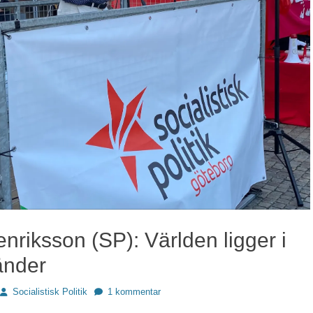
nriksson (SP): Världen ligger i
änder
Författare
Socialistisk Politik
1 kommentar