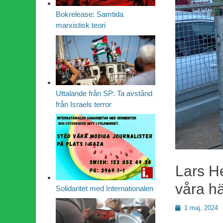
Bokrelease: Samtida
marxistisk teori
Uttalande från SP: Ta avstånd
från Israels terror
Lars He
våra h
Solidaritet med Internationalen
Publicerad
1 maj, 2024
den