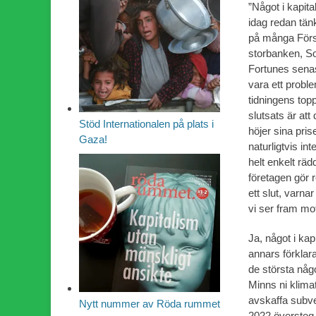
”Något i kapita
idag redan tän
på många Först
storbanken, So
Fortunes senas
vara ett probl
tidningens toppl
slutsats är att
Stöd Internationalen på plats i
höjer sina pris
Gaza!
naturligtvis in
helt enkelt räd
företagen gör r
ett slut, var
vi ser fram mot
Ja, något i kap
annars förklar
de största någ
Minns ni klima
avskaffa subve
Nytt nummer av Röda rummet
2022 översteg s