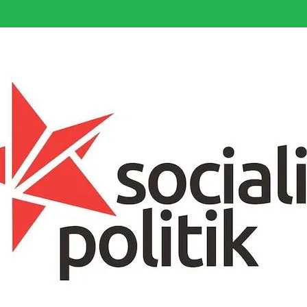
somfattande socialistiska Fjärde Internationalen och en viktig tillgång i kampe
k