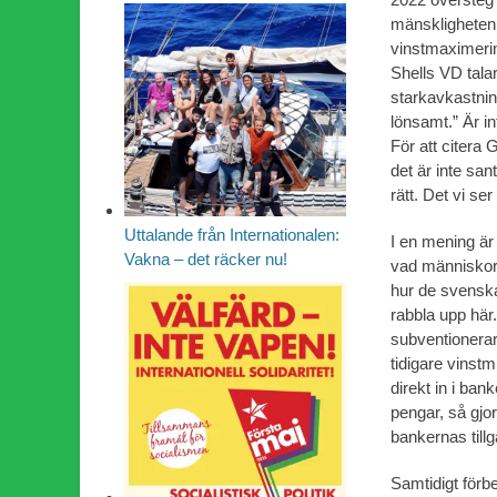
mänskligheten
vinstmaximerin
Shells VD talar
starkavkastnin
lönsamt.” Är in
För att citera
det är inte san
rätt. Det vi se
Uttalande från Internationalen:
I en mening är
Vakna – det räcker nu!
vad människor 
hur de svenska
rabbla upp här.
subventionera
tidigare vinst
direkt in i ban
pengar, så gjo
bankernas tillg
Samtidigt förb