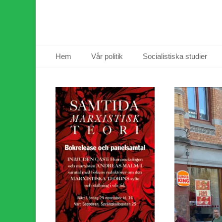
Primär meny
Hoppa
Hem
Vår politik
Socialistiska studier
till
innehåll