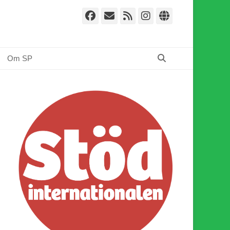
Facebook
E-
Webbflöde
Instagram
Webbplat
post
Sök
Om SP