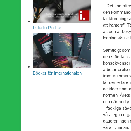
– Det kan bli s
den kommande a
fackförening s
att hantera”. 
I-studio Podcast
att den är bek
ledning skulle 
Samtidigt som 
den största rea
konsekvenser n
arbetarrörelse
Böcker för Internationalen
fram automatis
får den erfaren
de idéer som d
normen. Årets a
och därmed ytt
– fackliga såvä
våra egna orga
dagordningen p
våra liv innan.