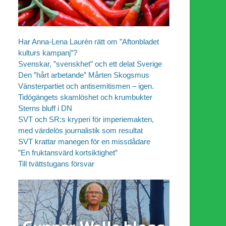
Har Anna-Lena Laurén rätt om ”Aftonbladet
kulturs kampanj”?
Svenskar, ”svenskhet” och ett delat Sverige
Den ”hårt arbetande” Mårten Skogsmus
Vänsterpartiet och antisemitismen – igen.
Tidögängets skamlöshet och krumbukter
Sterns bluff i DN
SVT och SR:s kryperi för imperiemakten,
med värdelös journalistik som resultat
SVT krattar manegen för en missdådare
”En fruktansvärd kortsiktighet”
Till tvättstugans försvar