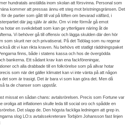
r hundratals anställda inom skolan att försvinna. Personal som
näna kommer att pressas ännu ett steg mot bristningsgränsen. Det
för de partier som gått till val på löften om bevarad välfärd, i
erpartiet där jag själv är aktiv. Om vi inte förmår gå emot
a hotar en svekdebatt som kan ge ytterligare näring åt de
fterna. Vi behöver gå till offensiv och lägga skulden där den hör
som skurit ner och privatiserat. På det Tidölag som nu regerar
också dit vi kan rikta kraven. Nu behövs ett statligt räddningspaket
 Pengarna finns, både i statens kassa och hos de övergödda
och bankerna. Ett sådant krav kan ena fackföreningar,
ioner och alla drabbade till en folkrörelse som på allvar hotar
precis som när det gäller klimatet kan vi inte vänta på att någon
 det som är trasigt. Det är bara vi som kan göra det. Men då
så ta de chanser som uppstår.
just missat en sådan chans: avtalsrörelsen. Precis som Fortune var
e oroliga att inflationen skulle leda till social oro och spådde en
srörelse. Det slapp de. Den högsta fackliga ledningen att grep in.
ingarna slog LO:s avtalssekreterare Torbjörn Johansson fast linjen
: