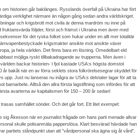
om historien går baklänges. Rysslands överfall på Ukraina har fört
ärdiga verklighet närmare än någon gång sedan andra världskriget.
ningar och krigsbrott mot civila är denna mardröm nu inne på
 fruktansvärda följder, först och främst i Ukraina men även med
sekvenser för det ryska folket som hukar under en allt mer totalitär
 kärnvapenbestyckade krigsmakter ansikte mot ansikte växer
ropa, ja hela världen. Det finns bara en lösning. Omedelbart eld
bbast möjliga ryskt tillbakadragande av trupperna. Men även i
 världen backar historien- I fjol kastade USA:s högsta domstol
 år bakåt när en av förra seklets stora folkrörelsesegrar skyddet för
vs upp. Just nu lanseras nu inågra av USA:s delstater lagar för att ta
ot barnarbete. Alltså den allra första lagstiftning som infördes för att
rsta avarterna av kapitalismen för 150 – 200 år sedan!
trasas samhället sönder. Och det går fort. Ett litet exempel:
e sig Åkesson när en journalist frågade om hans parti menade allvar
rsonal skulle polisanmäla papperslösa. Klart besvärad hävdade han
 var partiets ståndpunkt utan att ”vårdpersonal ska ägna sig åt vård”.