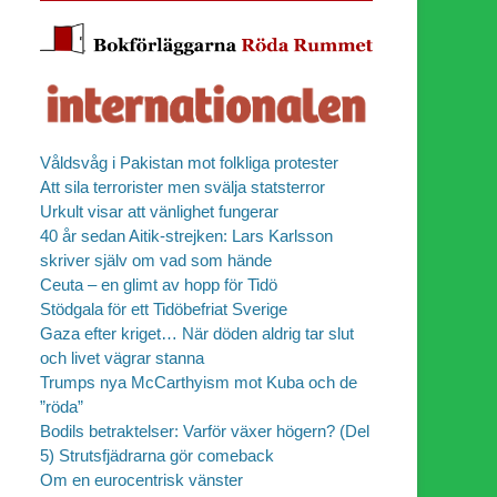
Våldsvåg i Pakistan mot folkliga protester
Att sila terrorister men svälja statsterror
Urkult visar att vänlighet fungerar
40 år sedan Aitik-strejken: Lars Karlsson
skriver själv om vad som hände
Ceuta – en glimt av hopp för Tidö
Stödgala för ett Tidöbefriat Sverige
Gaza efter kriget… När döden aldrig tar slut
och livet vägrar stanna
Trumps nya McCarthyism mot Kuba och de
”röda”
Bodils betraktelser: Varför växer högern? (Del
5) Strutsfjädrarna gör comeback
Om en eurocentrisk vänster