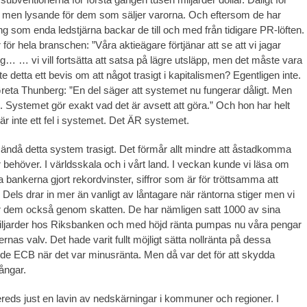
 men lysande för dem som säljer varorna. Och eftersom de har
g som enda ledstjärna backar de till och med från tidigare PR-löften.
 för hela branschen: ”Våra aktieägare förtjänar att se att vi jagar
g… … vi vill fortsätta att satsa på lägre utsläpp, men det måste vara
te detta ett bevis om att något trasigt i kapitalismen? Egentligen inte.
 Greta Thunberg: ”En del säger att systemet nu fungerar dåligt. Men
t. Systemet gör exakt vad det är avsett att göra.” Och hon har helt
r är inte ett fel i systemet. Det ÄR systemet.
 ändå detta system trasigt. Det förmår allt mindre att åstadkomma
behöver. I världsskala och i vårt land. I veckan kunde vi läsa om
 bankerna gjort rekordvinster, siffror som är för tröttsamma att
 Dels drar in mer än vanligt av låntagare när räntorna stiger men vi
r dem också genom skatten. De har nämligen satt 1000 av sina
miljarder hos Riksbanken och med höjd ränta pumpas nu våra pengar
kernas valv. Det hade varit fullt möjligt sätta nollränta på dessa
rde ECB när det var minusränta. Men då var det för att skydda
ångar.
ereds just en lavin av nedskärningar i kommuner och regioner. I