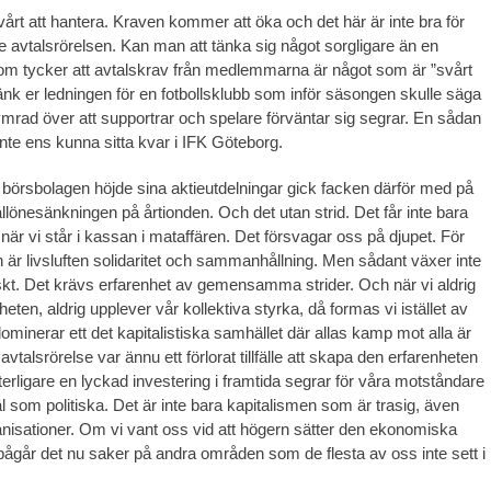
vårt att hantera. Kraven kommer att öka och det här är inte bra för
vtalsrörelsen. Kan man att tänka sig något sorgligare än en
om tycker att avtalskrav från medlemmarna är något som är ”svårt
Tänk er ledningen för en fotbollsklubb som inför säsongen skulle säga
ymrad över att supportrar och spelare förväntar sig segrar. En sådan
inte ens kunna sitta kvar i IFK Göteborg.
börsbolagen höjde sina aktieutdelningar gick facken därför med på
llönesänkningen på årtionden. Och det utan strid. Det får inte bara
är vi står i kassan i mataffären. Det försvagar oss på djupet. För
n är livsluften solidaritet och sammanhållning. Men sådant växer inte
kt. Det krävs erfarenhet av gemensamma strider. Och när vi aldrig
heten, aldrig upplever vår kollektiva styrka, då formas vi istället av
ominerar ett det kapitalistiska samhället där allas kamp mot alla är
vtalsrörelse var ännu ett förlorat tillfälle att skapa den erfarenheten
erligare en lyckad investering i framtida segrar för våra motståndare
l som politiska. Det är inte bara kapitalismen som är trasig, även
nisationer. Om vi vant oss vid att högern sätter den ekonomiska
ågår det nu saker på andra områden som de flesta av oss inte sett i