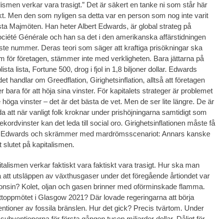
lismen verkar vara trasigt.” Det är säkert en tanke ni som står här
kt. Men den som nyligen sa detta var en person som nog inte varit
a Majmöten. Han heter Albert Edwards, är global strateg på
ciété Générale och han sa det i den amerikanska affärstidningen
te nummer. Deras teori som säger att kraftiga prisökningar ska
em för företagen, stämmer inte med verkligheten. Bara jättarna på
ista lista, Fortune 500, drog i fjol in 1,8 biljoner dollar. Edwards
 det handlar om Greedflation, Girighetsinflation, alltså att företagen
er bara för att höja sina vinster. För kapitalets strateger är problemet
te höga vinster – det är det bästa de vet. Men de ser lite längre. De är
da att när vanligt folk kroknar under prishöjningarna samtidigt som
ekordvinster kan det leda till social oro. Girighetsinflationen måste få
nar Edwards och skrämmer med mardrömsscenariot: Annars kanske
 slutet på kapitalismen.
italismen verkar faktiskt vara faktiskt vara trasigt. Hur ska man
a att utsläppen av växthusgaser under det föregående årtiondet var
onsin? Kolet, oljan och gasen brinner med oförminskade flamma.
ttoppmötet i Glasgow 2021? Där lovade regeringarna att börja
ntioner av fossila bränslen. Hur det gick? Precis tvärtom. Under
ubventionerna för första gången tusen miljarder dollar. Dåligt för