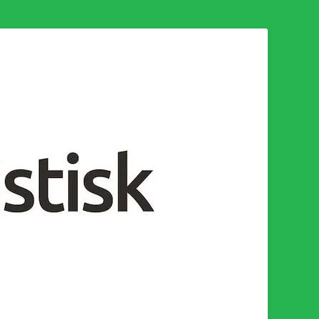
n för en socialistisk framtid!