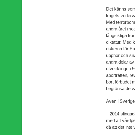
Det känns som 
krigets vederv
Med terrorbomb
andra året med
långsiktiga kon
diktatur. Med
riskerna för Eu
upphör och sna
andra delar av
utvecklingen 50
aborträtten, re
bort förbudet m
begränsa de vä
Även i Sverige 
– 2014 slingad
med att vårdpe
då att det inte