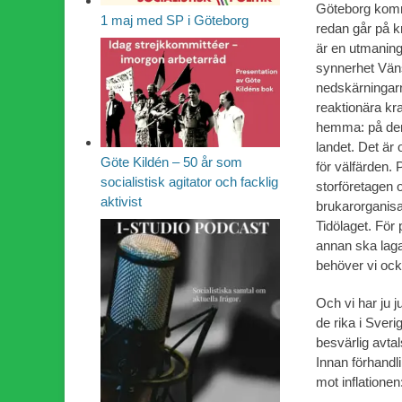
Göteborg komme
1 maj med SP i Göteborg
redan går på k
är en utmaning 
synnerhet Vänst
nedskärningarn
reaktionära kra
hemma: på dem 
landet. Det är 
Göte Kildén – 50 år som
för välfärden.
socialistisk agitator och facklig
storföretagen 
aktivist
brukarorganisat
Tidölaget. För 
annan ska laga
behöver vi ock
Och vi har ju 
de rika i Sverig
besvärlig avtal
Innan förhandl
mot inflationen