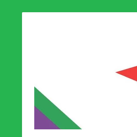
Som medlem i Socialistisk Politik är du medlem i den värld
Socialistisk Politi