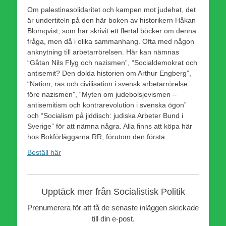
Om palestinasolidaritet och kampen mot judehat, det
är undertiteln på den här boken av historikern Håkan
Blomqvist, som har skrivit ett flertal böcker om denna
fråga, men då i olika sammanhang. Ofta med någon
anknytning till arbetarrörelsen. Här kan nämnas
“Gåtan Nils Flyg och nazismen”, “Socialdemokrat och
antisemit? Den dolda historien om Arthur Engberg”,
“Nation, ras och civilisation i svensk arbetarrörelse
före nazismen”, “Myten om judebolsjevismen –
antisemitism och kontrarevolution i svenska ögon”
och “Socialism på jiddisch: judiska Arbeter Bund i
Sverige” för att nämna några. Alla finns att köpa här
hos Bokförläggarna RR, förutom den första.
Beställ här
Upptäck mer från Socialistisk Politik
Prenumerera för att få de senaste inläggen skickade
till din e-post.