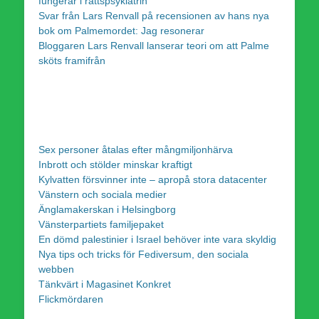
fungerar i rättspsykiatrin
Svar från Lars Renvall på recensionen av hans nya
bok om Palmemordet: Jag resonerar
Bloggaren Lars Renvall lanserar teori om att Palme
sköts framifrån
Sex personer åtalas efter mångmiljonhärva
Inbrott och stölder minskar kraftigt
Kylvatten försvinner inte – apropå stora datacenter
Vänstern och sociala medier
Änglamakerskan i Helsingborg
Vänsterpartiets familjepaket
En dömd palestinier i Israel behöver inte vara skyldig
Nya tips och tricks för Fediversum, den sociala
webben
Tänkvärt i Magasinet Konkret
Flickmördaren