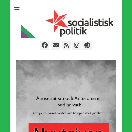
Som medlem i Socialistisk Politik är du medlem i den
Socialistisk Politik
världsomfattande socialistiska Fjärde Internationalen och en viktig
tillgång i kampen för en socialistisk framtid!
Facebook
E-
Webbflöde
Instagram
Webbplats
post