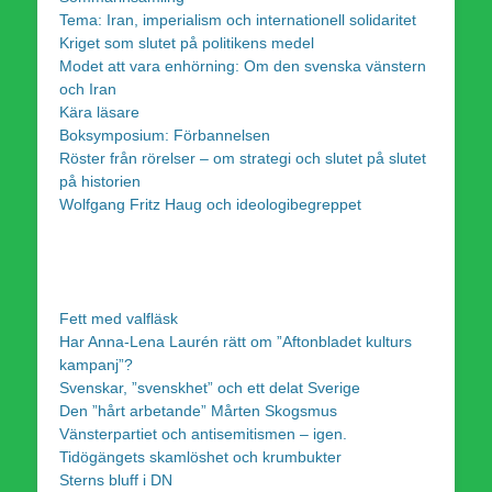
Tema: Iran, imperialism och internationell solidaritet
Kriget som slutet på politikens medel
Modet att vara enhörning: Om den svenska vänstern
och Iran
Kära läsare
Boksymposium: Förbannelsen
Röster från rörelser – om strategi och slutet på slutet
på historien
Wolfgang Fritz Haug och ideologibegreppet
Fett med valfläsk
Har Anna-Lena Laurén rätt om ”Aftonbladet kulturs
kampanj”?
Svenskar, ”svenskhet” och ett delat Sverige
Den ”hårt arbetande” Mårten Skogsmus
Vänsterpartiet och antisemitismen – igen.
Tidögängets skamlöshet och krumbukter
Sterns bluff i DN