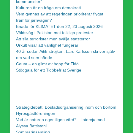
kommunister”
Kulturen är en fråga om demokrati
Vem gynnas av att regeringen prioriterar flyget
framför järnvägen?
Enade för KLIMATET den 22, 23 augusti 2026
Våldsvåg i Pakistan mot folkliga protester
Att sila terrorister men svälja statsterror
Urkult visar att vänlighet fungerar
40 år sedan Aitik-strejken: Lars Karlsson skriver själv
om vad som hände
Ceuta – en glimt av hopp för Tidö
Stödgala för ett Tidöbefriat Sverige
Strategidebatt: Bostadsorganisering inom och bortom
Hyresgästföreningen
Vad är naturen egentligen värd? – Intervju med
Alyssa Battistoni
Sommarinsamling