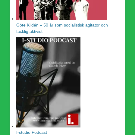
Göte Kildén – 50 år som socialistisk agitator och
facklig aktivist
I-studio Podcast