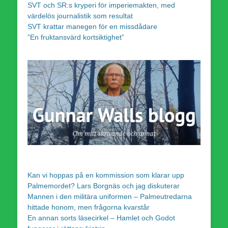
SVT och SR:s kryperi för imperiemakten, med
värdelös journalistik som resultat
SVT krattar manegen för en missdådare
”En fruktansvärd kortsiktighet”
Kan vi hoppas på en kommission som klarar upp
Palmemordet? Lars Borgnäs och jag diskuterar
Mannen i den militära uniformen – Palmeutredarna
hittade honom, men frågorna kvarstår
En annan sorts läsecirkel – Hamlet och Godot