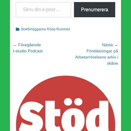
Skriv din e-post …
Prenumerera
Kategorier
Bokförläggarna Röda Rummet
Inläggsnavigering
← Föregående
Nästa →
Föregående
Nästa
I-studio Podcast
Föreläsningar på
inlägg:
inlägg:
Arbetarrörelsens arkiv i
skåne