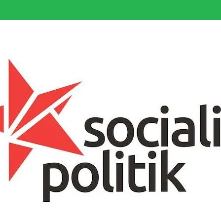
somfattande socialistiska Fjärde Internationalen och en viktig tillgång i kampe
k