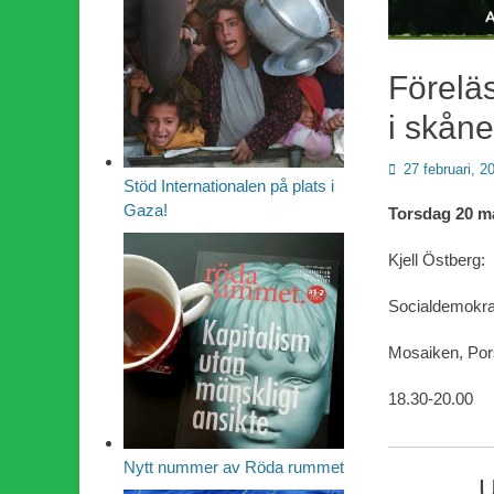
Föreläs
i skåne
Publicerad
27 februari, 2
Stöd Internationalen på plats i
den
Gaza!
Torsdag 20 m
Kjell Östberg:
Socialdemokrat
Mosaiken, Por
18.30-20.00
Nytt nummer av Röda rummet
U