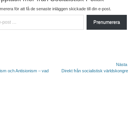
erera för att få de senaste inläggen skickade till din e-post.
Prenumerera
avigering
Nästa
Nästa
ism och Antisionism – vad
Direkt från socialistisk världskongr
inlägg: