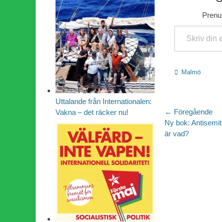
Prenum
Skriv din e-post …
Kategorier
Malmö
Uttalande från Internationalen:
Inläggsn
← Föregående
Vakna – det räcker nu!
Föregående
Ny bok: Antisemit
inlägg:
är vad?