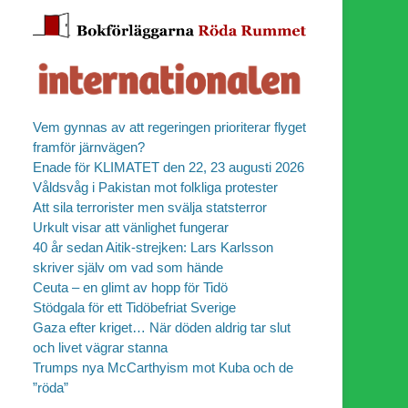
Vem gynnas av att regeringen prioriterar flyget
framför järnvägen?
Enade för KLIMATET den 22, 23 augusti 2026
Våldsvåg i Pakistan mot folkliga protester
Att sila terrorister men svälja statsterror
Urkult visar att vänlighet fungerar
40 år sedan Aitik-strejken: Lars Karlsson
skriver själv om vad som hände
Ceuta – en glimt av hopp för Tidö
Stödgala för ett Tidöbefriat Sverige
Gaza efter kriget… När döden aldrig tar slut
och livet vägrar stanna
Trumps nya McCarthyism mot Kuba och de
”röda”