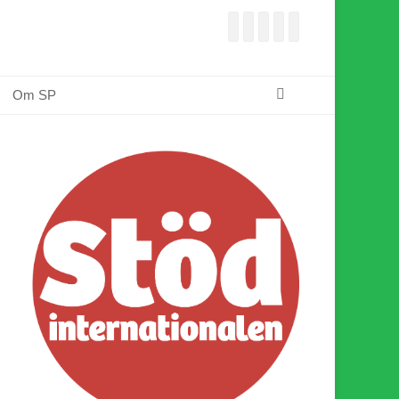
Facebook
E-
Webbflöde
Instagram
Webbplats
post
Sök
Om SP