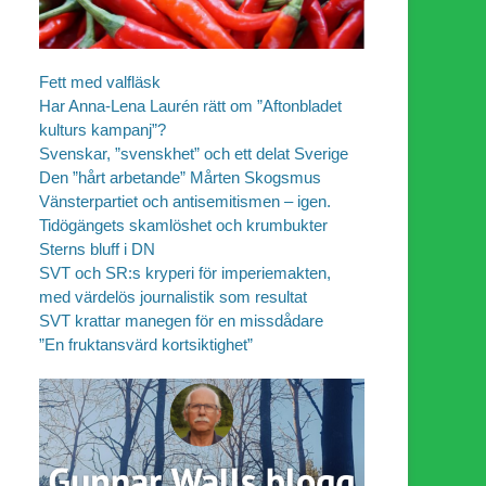
Fett med valfläsk
Har Anna-Lena Laurén rätt om ”Aftonbladet
kulturs kampanj”?
Svenskar, ”svenskhet” och ett delat Sverige
Den ”hårt arbetande” Mårten Skogsmus
Vänsterpartiet och antisemitismen – igen.
Tidögängets skamlöshet och krumbukter
Sterns bluff i DN
SVT och SR:s kryperi för imperiemakten,
med värdelös journalistik som resultat
SVT krattar manegen för en missdådare
”En fruktansvärd kortsiktighet”