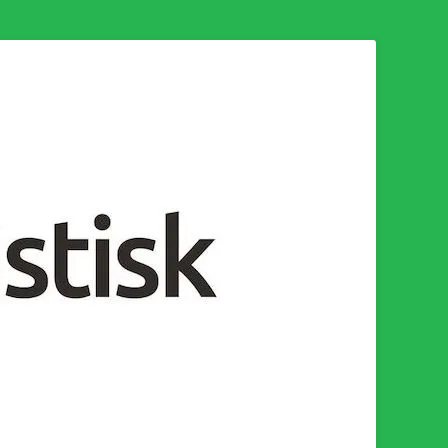
n för en socialistisk framtid!