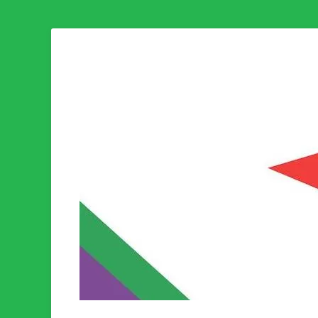
Som medlem i Socialistisk Politik är du medlem i den värld
Socialistisk Politi