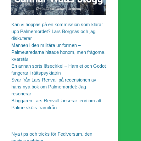
Kan vi hoppas på en kommission som klarar
upp Palmemordet? Lars Borgnäs och jag
diskuterar
Mannen i den militära uniformen –
Palmeutredarna hittade honom, men frågorna
kvarstår
En annan sorts läsecirkel – Hamlet och Godot
fungerar i rättspsykiatrin
Svar från Lars Renvall på recensionen av
hans nya bok om Palmemordet: Jag
resonerar
Bloggaren Lars Renvall lanserar teori om att
Palme sköts framifrån
Nya tips och tricks för Fediversum, den
sociala webben