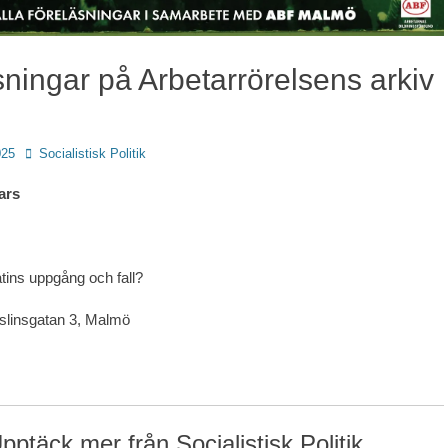
ningar på Arbetarrörelsens arkiv
Författare
025
Socialistisk Politik
ars
ins uppgång och fall?
slinsgatan 3, Malmö
pptäck mer från Socialistisk Politik