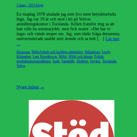
Publicerad
Författare
3 mars, 2011
Jorge
den
En majdag 1978 uttalade jag mitt livs mest betydelsefulla
lögn. Jag var 19 år och stod i kö på Volvos
anställningskontor i Torslanda. Killen framför mig sa att
han ville ha sommarjobb, men fick svaret: »Det har vi
inga« och vände snopet om. Jag, som tänkt fråga detsamma,
omformulerade snabbt mitt ärende och sa helt […]
Läs mer
…
Kategorier
Etiketter
Ekonomi
,
Miljö
Arbete och fackliga rättigheter
,
Bilindustri
,
Geely
,
Klimathot
,
Lars Henriksson
,
Miljö
,
Miljö och klimat
,
Politik
,
produktionsomställning
,
Saab
,
Samhälle
,
Slutkört
,
Spyker
,
Torslanda
,
Volvo
Inläggsnavigering
Nyare inlägg
→