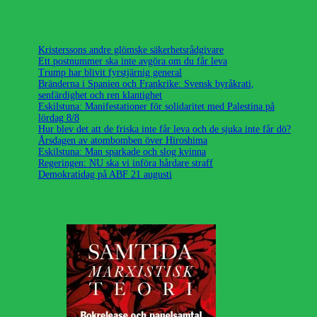
Kristerssons andre glömske säkerhetsrådgivare
Ett postnummer ska inte avgöra om du får leva
Trump har blivit fyrstjärnig general
Bränderna i Spanien och Frankrike: Svensk byråkrati,
senfärdighet och ren klantighet
Eskilstuna: Manifestationer för solidaritet med Palestina på
lördag 8/8
Hur blev det att de friska inte får leva och de sjuka inte får dö?
Årsdagen av atombomben över Hiroshima
Eskilstuna: Man sparkade och slog kvinna
Regeringen: NU ska vi införa hårdare straff
Demokratidag på ABF 21 augusti