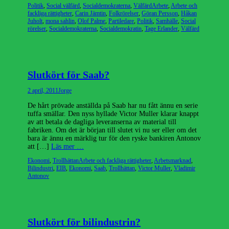
Kategorier
Etiketter
Politik
,
Social välfärd
,
Socialdemokraterna
,
Välfärd
Arbete
,
Arbete och
fackliga rättigheter
,
Carin Jämtin
,
Folkrörelser
,
Göran Persson
,
Håkan
Juholt
,
mona sahlin
,
Olof Palme
,
Partiledare
,
Politik
,
Samhälle
,
Social
rörelser
,
Socialdemokraterna
,
Socialdemokratin
,
Tage Erlander
,
Välfärd
Slutkört för Saab?
Publicerad
Författare
2 april, 2011
Jorge
den
De hårt prövade anställda på Saab har nu fått ännu en serie
tuffa smällar. Den nyss hyllade Victor Muller klarar knappt
av att betala de dagliga leveranserna av material till
fabriken. Om det är början till slutet vi nu ser eller om det
bara är ännu en märklig tur för den ryske bankiren Antonov
att […]
Läs mer …
Kategorier
Etiketter
Ekonomi
,
Trollhättan
Arbete och fackliga rättigheter
,
Arbetsmarknad
,
Bilindustri
,
EIB
,
Ekonomi
,
Saab
,
Trollhättan
,
Victor Muller
,
Vladimir
Antonov
Slutkört för bilindustrin?