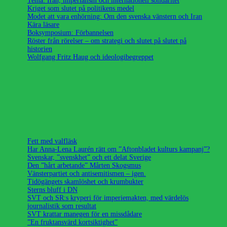
Tema: Iran, imperialism och internationell solidaritet
Kriget som slutet på politikens medel
Modet att vara enhörning: Om den svenska vänstern och Iran
Kära läsare
Boksymposium: Förbannelsen
Röster från rörelser – om strategi och slutet på slutet på
historien
Wolfgang Fritz Haug och ideologibegreppet
Fett med valfläsk
Har Anna-Lena Laurén rätt om ”Aftonbladet kulturs kampanj”?
Svenskar, ”svenskhet” och ett delat Sverige
Den ”hårt arbetande” Mårten Skogsmus
Vänsterpartiet och antisemitismen – igen.
Tidögängets skamlöshet och krumbukter
Sterns bluff i DN
SVT och SR:s kryperi för imperiemakten, med värdelös
journalistik som resultat
SVT krattar manegen för en missdådare
”En fruktansvärd kortsiktighet”