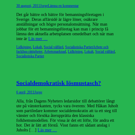
Publicerad
Författare
30 augusti, 2011
Jorge
Lämna en kommentar
den
Det går bättre och bättre för bemanningsföretagen i
Sverige. Deras affärsidé är lägre löner, osäkrare
anställningar och högre personalomsättning. När man
jobbar för ett bemanningsföretag kan man i princip få
lämna den aktuella arbetsplatsen omedelbart och när man
inte är
Läs mer …
Kategorier
Etiketter
Lidköping
,
Lokalt
,
Social välfärd
,
Socialistiska Partiet
Arbete och
fackliga rättigheter
,
Arbetsmarknad
,
Lidköping
,
Lokalt
,
Social välfärd
,
Socialistiska Partiet
Socialdemokratisk lösmustasch?
Publicerad
Författare
6 april, 2011
Jorge
den
Alla, från Dagens Nyheters ledarsidor till debattörer långt
ute på vänsterkanten, tycks vara överens: Med Håkan Juholt
som partiledare kommer socialdemokratin att ta ett steg till
vänster och försöka återupprätta den klassiska
folkhemsmodellen. För vissa är det ett löfte, för andra ett
hot. Det är lätt att förstå. Visst fanns ett sådant anslag i
Juholts […]
Läs mer …