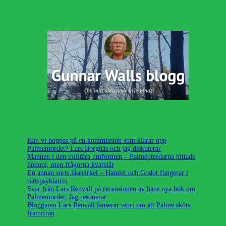
Kan vi hoppas på en kommission som klarar upp
Palmemordet? Lars Borgnäs och jag diskuterar
Mannen i den militära uniformen – Palmeutredarna hittade
honom, men frågorna kvarstår
En annan sorts läsecirkel – Hamlet och Godot fungerar i
rättspsykiatrin
Svar från Lars Renvall på recensionen av hans nya bok om
Palmemordet: Jag resonerar
Bloggaren Lars Renvall lanserar teori om att Palme sköts
framifrån