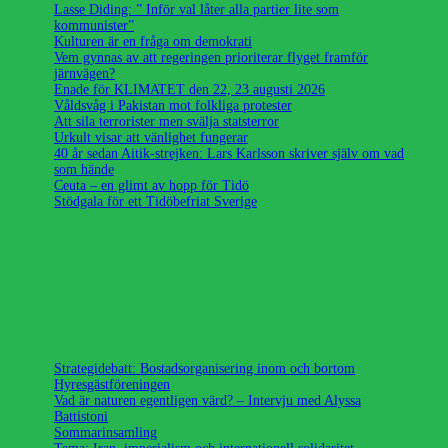
Lasse Diding: ” Inför val låter alla partier lite som
kommunister”
Kulturen är en fråga om demokrati
Vem gynnas av att regeringen prioriterar flyget framför
järnvägen?
Enade för KLIMATET den 22, 23 augusti 2026
Våldsvåg i Pakistan mot folkliga protester
Att sila terrorister men svälja statsterror
Urkult visar att vänlighet fungerar
40 år sedan Aitik-strejken: Lars Karlsson skriver själv om vad
som hände
Ceuta – en glimt av hopp för Tidö
Stödgala för ett Tidöbefriat Sverige
Strategidebatt: Bostadsorganisering inom och bortom
Hyresgästföreningen
Vad är naturen egentligen värd? – Intervju med Alyssa
Battistoni
Sommarinsamling