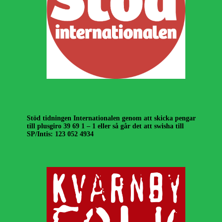
Stöd tidningen Internationalen genom att skicka pengar
till plusgiro 39 69 1 – 1 eller så går det att swisha till
SP/Intis: 123 052 4934