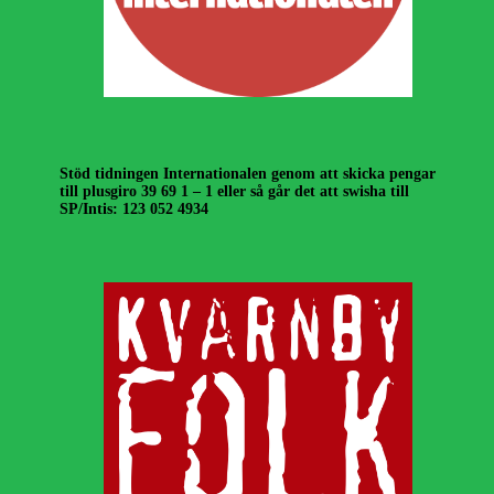
Stöd tidningen Internationalen genom att skicka pengar
till plusgiro 39 69 1 – 1 eller så går det att swisha till
SP/Intis: 123 052 4934