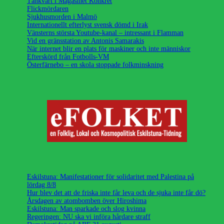
Tänkvärt i Magasinet Konkret
Flickmördaren
Sjukhusmorden i Malmö
Internationellt efterlyst svensk dömd i Irak
Vänsterns största Youtube-kanal – intressant i Flamman
Vid en gränsstation av Antonis Samarakis
När internet blir en plats för maskiner och inte människor
Efterskörd från Fotbolls-VM
Österfärnebo – en skola stoppade folkminskning
Eskilstuna: Manifestationer för solidaritet med Palestina på
lördag 8/8
Hur blev det att de friska inte får leva och de sjuka inte får dö?
Årsdagen av atombomben över Hiroshima
Eskilstuna: Man sparkade och slog kvinna
Regeringen: NU ska vi införa hårdare straff