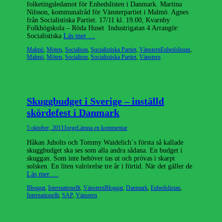
folketingsledamot för Enhedslisten i Danmark. Martina
Nilsson, kommunalråd för Vänsterpartiet i Malmö. Agnes
från Socialistiska Partiet. 17/11 kl. 19.00, Kvarnby
Folkhögskola – Röda Huset Industrigatan 4 Arrangör:
Socialistiska
Läs mer …
Kategorier
Etiketter
Malmö
,
Möten
,
Socialism
,
Socialistiska Partiet
,
Vänstern
Enhedslistan
,
Malmö
,
Möten
,
Socialism
,
Socialistiska Partiet
,
Vänstern
Skuggbudget i Sverige – inställd
skördefest i Danmark
Publicerad
Författare
5 oktober, 2011
Jorge
Lämna en kommentar
den
Håkan Juholts och Tommy Waidelich`s första så kallade
skuggbudget ska ses som alla andra sådana. En budget i
skuggan. Som inte behöver tas ut och prövas i skarpt
solsken. En liten valrörelse tre år i förtid. När det gäller de
Läs mer …
Kategorier
Etiketter
Bloggat
,
Internationellt
,
Vänstern
Bloggat
,
Danmark
,
Enhedslistan
,
Internationellt
,
SAP
,
Vänstern