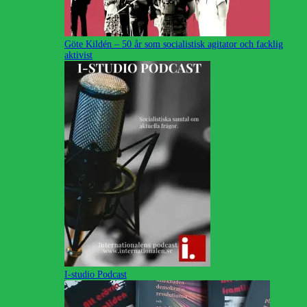
Göte Kildén – 50 år som socialistisk agitator och facklig
aktivist
I-studio Podcast