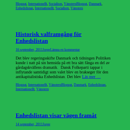
Kategorier
Etiketter
Bloggat
,
Internationellt
,
Socialism
,
Vänstern
Bloggat
,
Danmark
,
Enhedslistan
,
Internationellt
,
Socialism
,
Vänstern
Historisk valframgång för
Enhedslistan
Publicerad
Författare
16 september, 2011
Jorge
Lämna en kommentar
den
Det blev regeringsskifte Danmark och tidningen Politiken
kunde i natt på sin hemsida på ett bra sätt fånga en del av
gårdagskvällens dramatik. Dansk Folkeparti tappar i
inflytande samtidigt som valet blev en brakseger för den
antikapitalistiska Enhedslistan. Det blev
Läs mer …
Kategorier
Etiketter
Bloggat
,
Internationellt
,
Vänstern
Bloggat
,
Danmark
,
Enhedslistan
,
Internationellt
,
Vänstern
Enhedslistan visar vägen framåt
Publicerad
Författare
14 september, 2011
Jorge
den