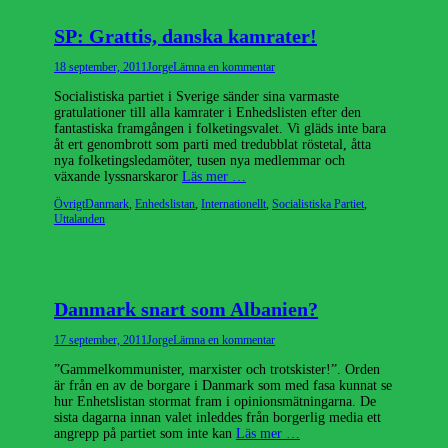
SP: Grattis, danska kamrater!
Publicerad
Författare
18 september, 2011
Jorge
Lämna en kommentar
den
Socialistiska partiet i Sverige sänder sina varmaste
gratulationer till alla kamrater i Enhedslisten efter den
fantastiska framgången i folketingsvalet. Vi gläds inte bara
åt ert genombrott som parti med tredubblat röstetal, åtta
nya folketingsledamöter, tusen nya medlemmar och
växande lyssnarskaror
Läs mer …
Kategorier
Etiketter
Övrigt
Danmark
,
Enhedslistan
,
Internationellt
,
Socialistiska Partiet
,
Uttalanden
Danmark snart som Albanien?
Publicerad
Författare
17 september, 2011
Jorge
Lämna en kommentar
den
”Gammelkommunister, marxister och trotskister!”. Orden
är från en av de borgare i Danmark som med fasa kunnat se
hur Enhetslistan stormat fram i opinionsmätningarna. De
sista dagarna innan valet inleddes från borgerlig media ett
angrepp på partiet som inte kan
Läs mer …