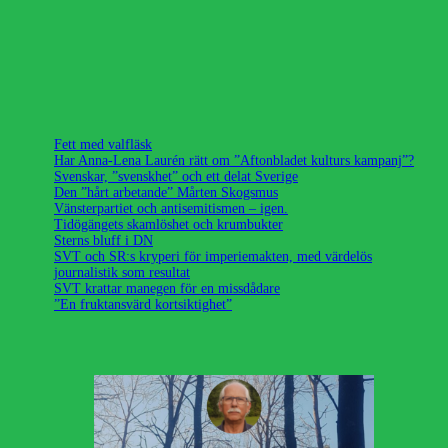
Fett med valfläsk
Har Anna-Lena Laurén rätt om ”Aftonbladet kulturs kampanj”?
Svenskar, ”svenskhet” och ett delat Sverige
Den ”hårt arbetande” Mårten Skogsmus
Vänsterpartiet och antisemitismen – igen.
Tidögängets skamlöshet och krumbukter
Sterns bluff i DN
SVT och SR:s kryperi för imperiemakten, med värdelös
journalistik som resultat
SVT krattar manegen för en missdådare
”En fruktansvärd kortsiktighet”