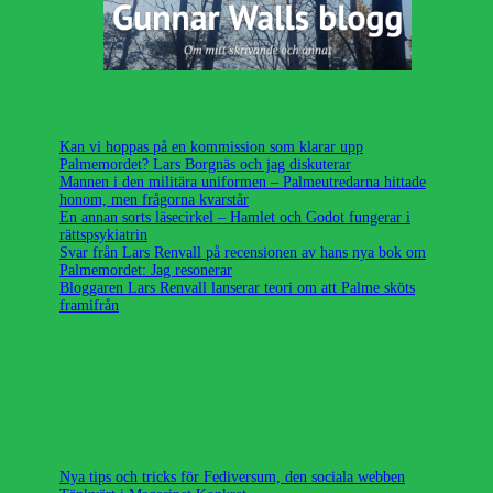
Kan vi hoppas på en kommission som klarar upp
Palmemordet? Lars Borgnäs och jag diskuterar
Mannen i den militära uniformen – Palmeutredarna hittade
honom, men frågorna kvarstår
En annan sorts läsecirkel – Hamlet och Godot fungerar i
rättspsykiatrin
Svar från Lars Renvall på recensionen av hans nya bok om
Palmemordet: Jag resonerar
Bloggaren Lars Renvall lanserar teori om att Palme sköts
framifrån
Nya tips och tricks för Fediversum, den sociala webben