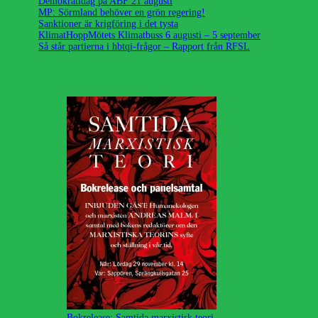
Demokratidag på ABF 21 augusti
MP: Sörmland behöver en grön regering!
Sanktioner är krigföring i det tysta
KlimatHoppMötets Klimatbuss 6 augusti – 5 september
Så står partierna i hbtqi-frågor – Rapport från RFSL
Bokrelease: Samtida marxistisk teori