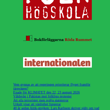
Vem gynnas av att regeringen prioriterar flyget framför
järnvägen?
Enade för KLIMATET den 22, 23 augusti 2026
Våldsvåg i Pakistan mot folkliga protester
Att sila terrorister men svälja statsterror
Urkult visar att vänlighet fungerar
40 år sedan Aitik-strejken: Lars Karlsson skriver själv om vad