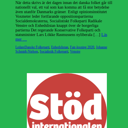
När detta skrivs är det dagen innan det danska folket går till
nationellt val, ett val som kan komma att få stor betydelse
även utanför Danmarks gränser. Enligt opinionsinstitutet
Voxmeter leder fortfarande oppositionspartierna
Socialdemokraterna, Socialistiskt Folkeparti Radikale
Venstre och Enhedslistan knappt över de borgerliga
partierna Det regerande Konservative Folkeparti och
statsminister Lars Lökke Rasmussens nyliberala […]
Läs
mer …
Kategorier
Etiketter
Ledare
Danske Folkeparti
,
Enhedslistan
,
Fair-losning 2020
,
Johanne
Schmidt-Nielsen
,
Socialistik Folkeparti
,
Venstre