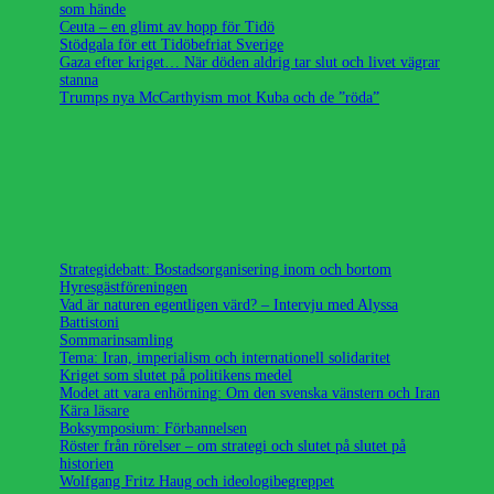
som hände
Ceuta – en glimt av hopp för Tidö
Stödgala för ett Tidöbefriat Sverige
Gaza efter kriget… När döden aldrig tar slut och livet vägrar
stanna
Trumps nya McCarthyism mot Kuba och de ”röda”
Strategidebatt: Bostadsorganisering inom och bortom
Hyresgästföreningen
Vad är naturen egentligen värd? – Intervju med Alyssa
Battistoni
Sommarinsamling
Tema: Iran, imperialism och internationell solidaritet
Kriget som slutet på politikens medel
Modet att vara enhörning: Om den svenska vänstern och Iran
Kära läsare
Boksymposium: Förbannelsen
Röster från rörelser – om strategi och slutet på slutet på
historien
Wolfgang Fritz Haug och ideologibegreppet