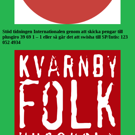
Stöd tidningen Internationalen genom att skicka pengar till
plusgiro 39 69 1 – 1 eller så går det att swisha till SP/Intis: 123
052 4934