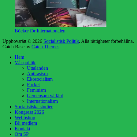
Böcker för Internationalen
Upphovsrätt © 2026
Socialistisk Politik
. Alla rättigheter förbehållna.
Catch Base av
Catch Themes
Rulla
Hem
upp
Vår politik
Uttalanden
Antirasism
Ekosocialism
Facket
Feminism
Gemensam välfärd
Internationalism
Socialistiska studier
Kongress 2026
Webbshop
Bli medlem
Kontakt
Om SP