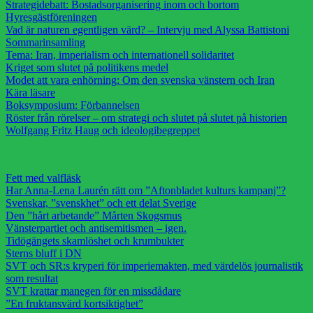
Strategidebatt: Bostadsorganisering inom och bortom
Hyresgästföreningen
Vad är naturen egentligen värd? – Intervju med Alyssa Battistoni
Sommarinsamling
Tema: Iran, imperialism och internationell solidaritet
Kriget som slutet på politikens medel
Modet att vara enhörning: Om den svenska vänstern och Iran
Kära läsare
Boksymposium: Förbannelsen
Röster från rörelser – om strategi och slutet på slutet på historien
Wolfgang Fritz Haug och ideologibegreppet
Fett med valfläsk
Har Anna-Lena Laurén rätt om ”Aftonbladet kulturs kampanj”?
Svenskar, ”svenskhet” och ett delat Sverige
Den ”hårt arbetande” Mårten Skogsmus
Vänsterpartiet och antisemitismen – igen.
Tidögängets skamlöshet och krumbukter
Sterns bluff i DN
SVT och SR:s kryperi för imperiemakten, med värdelös journalistik
som resultat
SVT krattar manegen för en missdådare
”En fruktansvärd kortsiktighet”