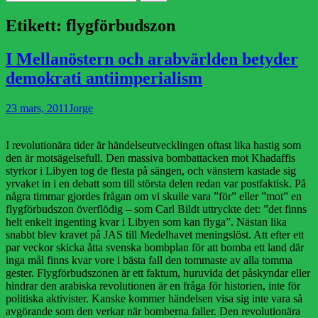
efter:
Etikett:
flygförbudszon
I Mellanöstern och arabvärlden betyder
demokrati antiimperialism
Publicerad
Författare
23 mars, 2011
Jorge
den
I revolutionära tider är händelseutvecklingen oftast lika hastig som
den är motsägelsefull. Den massiva bombattacken mot Khadaffis
styrkor i Libyen tog de flesta på sängen, och vänstern kastade sig
yrvaket in i en debatt som till största delen redan var postfaktisk. På
några timmar gjordes frågan om vi skulle vara ”för” eller ”mot” en
flygförbudszon överflödig – som Carl Bildt uttryckte det: ”det finns
helt enkelt ingenting kvar i Libyen som kan flyga”. Nästan lika
snabbt blev kravet på JAS till Medelhavet meningslöst. Att efter ett
par veckor skicka åtta svenska bombplan för att bomba ett land där
inga mål finns kvar vore i bästa fall den tommaste av alla tomma
gester. Flygförbudszonen är ett faktum, huruvida det påskyndar eller
hindrar den arabiska revolutionen är en fråga för historien, inte för
politiska aktivister. Kanske kommer händelsen visa sig inte vara så
avgörande som den verkar när bomberna faller. Den revolutionära