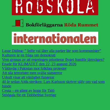
Lasse Diding: ” Inför val låter alla partier lite som kommunister”
Kulturen är en fråga om demokrati
Vem gynnas av att regeringen prioriterar flyget framför järnvägen?
Enade för KLIMATET den 22, 23 augusti 2026
Våldsvåg i Pakistan mot folkliga protester
Att sila terrorister men svälja statsterror
Urkult visar att vänlighet fungerar
40 år sedan Aitik-strejken: Lars Karlsson skriver själv om vad som
hände
Ceuta – en glimt av hopp för Tidö
Stödgala för ett Tidöbefriat Sverige