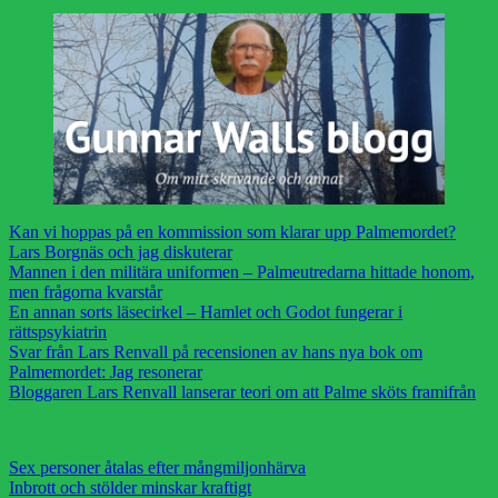
Kan vi hoppas på en kommission som klarar upp Palmemordet?
Lars Borgnäs och jag diskuterar
Mannen i den militära uniformen – Palmeutredarna hittade honom,
men frågorna kvarstår
En annan sorts läsecirkel – Hamlet och Godot fungerar i
rättspsykiatrin
Svar från Lars Renvall på recensionen av hans nya bok om
Palmemordet: Jag resonerar
Bloggaren Lars Renvall lanserar teori om att Palme sköts framifrån
Sex personer åtalas efter mångmiljonhärva
Inbrott och stölder minskar kraftigt