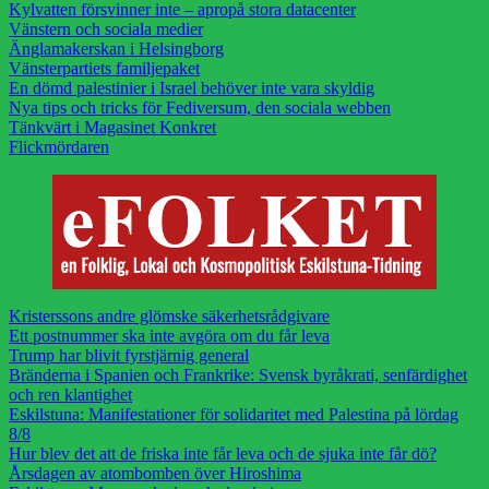
Kylvatten försvinner inte – apropå stora datacenter
Vänstern och sociala medier
Änglamakerskan i Helsingborg
Vänsterpartiets familjepaket
En dömd palestinier i Israel behöver inte vara skyldig
Nya tips och tricks för Fediversum, den sociala webben
Tänkvärt i Magasinet Konkret
Flickmördaren
Kristerssons andre glömske säkerhetsrådgivare
Ett postnummer ska inte avgöra om du får leva
Trump har blivit fyrstjärnig general
Bränderna i Spanien och Frankrike: Svensk byråkrati, senfärdighet
och ren klantighet
Eskilstuna: Manifestationer för solidaritet med Palestina på lördag
8/8
Hur blev det att de friska inte får leva och de sjuka inte får dö?
Årsdagen av atombomben över Hiroshima