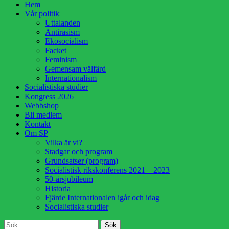
Hoppa
Hem
till
Vår politik
innehåll
Uttalanden
Antirasism
Ekosocialism
Facket
Feminism
Gemensam välfärd
Internationalism
Socialistiska studier
Kongress 2026
Webbshop
Bli medlem
Kontakt
Om SP
Vilka är vi?
Stadgar och program
Grundsatser (program)
Socialistisk rikskonferens 2021 – 2023
50-årsjubileum
Historia
Fjärde Internationalen igår och idag
Socialistiska studier
Sök
Sök