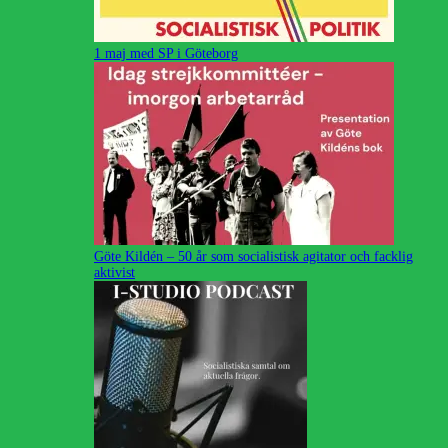
1 maj med SP i Göteborg
Göte Kildén – 50 år som socialistisk agitator och facklig
aktivist