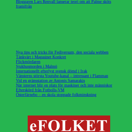
Bloggaren Lars Renvall lanserar teori om att Palme sköts
framifrån
Nya tips och tricks för Fediversum, den sociala webben
Tänkvärt i Magasinet Konkret
Flickmördaren
Sjukhusmorden i Malmö
Internationellt efterlyst svensk dömd i Irak
Vänsterns största Youtube-kanal – intressant i Flamman
Vid en gränsstation av Antonis Samarakis
När internet blir en plats för maskiner och inte människor
Efterskörd från Fotbolls-VM
Österfärnebo – en skola stoppade folkminskning