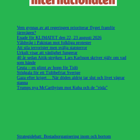
Vem gynnas av att regeringen prioriterar flyget framför
järnvägen?
Enade för KLIMATET den 22, 23 augusti 2026
Våldsvåg i Pakistan mot folkliga protester
Att sila terrorister men svälja statsterror
Urkult visar att vänlighet fungerar
40 år sedan Aitik-strejken: Lars Karlsson skriver själv om vad
som hände
Ceuta – en glimt av hopp för Tidö
Stödgala för ett Tidöbefriat Sverige
Gaza efter kriget… När döden aldrig tar slut och livet vägrar
stanna
Trumps nya McCarthyism mot Kuba och de ”röda”
Strategidebatt: Bostadsorganisering inom och bortom