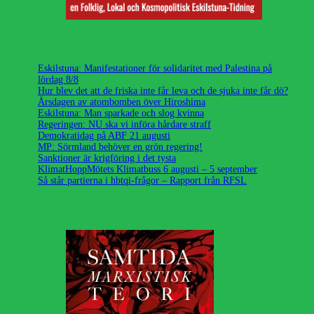
Eskilstuna: Manifestationer för solidaritet med Palestina på
lördag 8/8
Hur blev det att de friska inte får leva och de sjuka inte får dö?
Årsdagen av atombomben över Hiroshima
Eskilstuna: Man sparkade och slog kvinna
Regeringen: NU ska vi införa hårdare straff
Demokratidag på ABF 21 augusti
MP: Sörmland behöver en grön regering!
Sanktioner är krigföring i det tysta
KlimatHoppMötets Klimatbuss 6 augusti – 5 september
Så står partierna i hbtqi-frågor – Rapport från RFSL