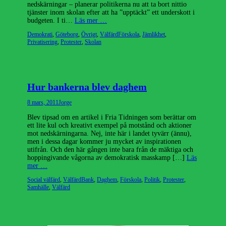
nedskärningar – planerar politikerna nu att ta bort nittio
tjänster inom skolan efter att ha ”upptäckt” ett underskott i
budgeten. I ti…
Läs mer …
Kategorier
Etiketter
Demokrati
,
Göteborg
,
Övrigt
,
Välfärd
Förskola
,
Jämlikhet
,
Privatisering
,
Protester
,
Skolan
Hur bankerna blev daghem
Publicerad
Författare
8 mars, 2011
Jorge
den
Blev tipsad om en artikel i Fria Tidningen som berättar om
ett lite kul och kreativt exempel på motstånd och aktioner
mot nedskärningarna. Nej, inte här i landet tyvärr (ännu),
men i dessa dagar kommer ju mycket av inspirationen
utifrån. Och den här gången inte bara från de mäktiga och
hoppingivande vågorna av demokratisk masskamp […]
Läs
mer …
Kategorier
Etiketter
Social välfärd
,
Välfärd
Bank
,
Daghem
,
Förskola
,
Politik
,
Protester
,
Samhälle
,
Välfärd