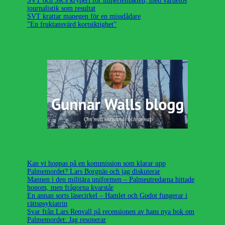
SVT och SR:s kryperi för imperiemakten, med värdelös
journalistik som resultat
SVT krattar manegen för en missdådare
”En fruktansvärd kortsiktighet”
Kan vi hoppas på en kommission som klarar upp
Palmemordet? Lars Borgnäs och jag diskuterar
Mannen i den militära uniformen – Palmeutredarna hittade
honom, men frågorna kvarstår
En annan sorts läsecirkel – Hamlet och Godot fungerar i
rättspsykiatrin
Svar från Lars Renvall på recensionen av hans nya bok om
Palmemordet: Jag resonerar