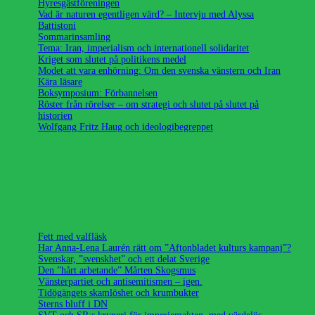
Hyresgästföreningen
Vad är naturen egentligen värd? – Intervju med Alyssa
Battistoni
Sommarinsamling
Tema: Iran, imperialism och internationell solidaritet
Kriget som slutet på politikens medel
Modet att vara enhörning: Om den svenska vänstern och Iran
Kära läsare
Boksymposium: Förbannelsen
Röster från rörelser – om strategi och slutet på slutet på
historien
Wolfgang Fritz Haug och ideologibegreppet
Fett med valfläsk
Har Anna-Lena Laurén rätt om ”Aftonbladet kulturs kampanj”?
Svenskar, ”svenskhet” och ett delat Sverige
Den ”hårt arbetande” Mårten Skogsmus
Vänsterpartiet och antisemitismen – igen.
Tidögängets skamlöshet och krumbukter
Sterns bluff i DN