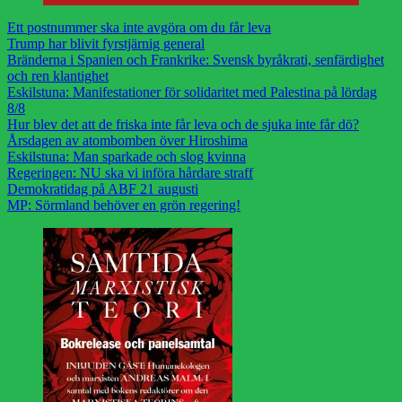
Ett postnummer ska inte avgöra om du får leva
Trump har blivit fyrstjärnig general
Bränderna i Spanien och Frankrike: Svensk byråkrati, senfärdighet
och ren klantighet
Eskilstuna: Manifestationer för solidaritet med Palestina på lördag
8/8
Hur blev det att de friska inte får leva och de sjuka inte får dö?
Årsdagen av atombomben över Hiroshima
Eskilstuna: Man sparkade och slog kvinna
Regeringen: NU ska vi införa hårdare straff
Demokratidag på ABF 21 augusti
MP: Sörmland behöver en grön regering!