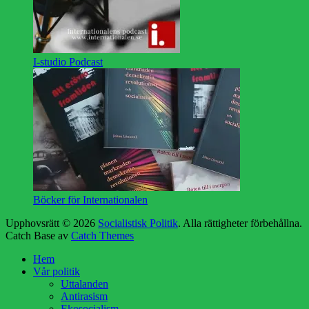
I-studio Podcast
Böcker för Internationalen
Upphovsrätt © 2026
Socialistisk Politik
. Alla rättigheter förbehållna.
Catch Base av
Catch Themes
Rulla
Hem
upp
Vår politik
Uttalanden
Antirasism
Ekosocialism