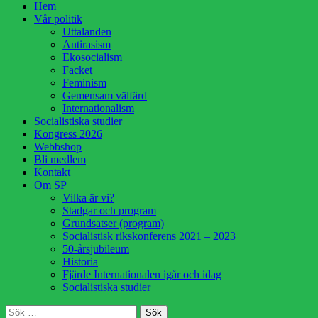
Hoppa
Hem
till
Vår politik
innehåll
Uttalanden
Antirasism
Ekosocialism
Facket
Feminism
Gemensam välfärd
Internationalism
Socialistiska studier
Kongress 2026
Webbshop
Bli medlem
Kontakt
Om SP
Vilka är vi?
Stadgar och program
Grundsatser (program)
Socialistisk rikskonferens 2021 – 2023
50-årsjubileum
Historia
Fjärde Internationalen igår och idag
Socialistiska studier
Sök
Sök