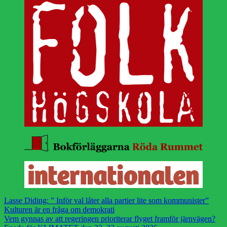
Lasse Diding: ” Inför val låter alla partier lite som kommunister”
Kulturen är en fråga om demokrati
Vem gynnas av att regeringen prioriterar flyget framför järnvägen?