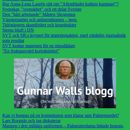
Har Anna-Lena Laurén rätt om ”Aftonbladet kulturs kampanj”?
Svenskar, ”svenskhet” och ett delat Sverige
Den ”hårt arbetande” Mårten Skogsmus
Vänsterpartiet och antisemitismen – igen.
Tidögängets skamlöshet och krumbukter
Sterns bluff i DN
SVT och SR:s kryperi för imperiemakten, med värdelös journalistik
som resultat
SVT krattar manegen för en missdådare
”En fruktansvärd kortsiktighet”
Kan vi hoppas på en kommission som klarar upp Palmemordet?
Lars Borgnäs och jag diskuterar
Mannen i den militära uniformen – Palmeutredarna hittade honom,