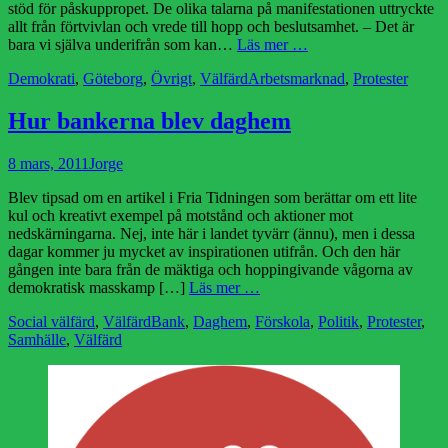
stöd för påskuppropet. De olika talarna på manifestationen uttryckte
allt från förtvivlan och vrede till hopp och beslutsamhet. – Det är
bara vi själva underifrån som kan…
Läs mer …
Kategorier
Etiketter
Demokrati
,
Göteborg
,
Övrigt
,
Välfärd
Arbetsmarknad
,
Protester
Hur bankerna blev daghem
Publicerad
Författare
8 mars, 2011
Jorge
den
Blev tipsad om en artikel i Fria Tidningen som berättar om ett lite
kul och kreativt exempel på motstånd och aktioner mot
nedskärningarna. Nej, inte här i landet tyvärr (ännu), men i dessa
dagar kommer ju mycket av inspirationen utifrån. Och den här
gången inte bara från de mäktiga och hoppingivande vågorna av
demokratisk masskamp […]
Läs mer …
Kategorier
Etiketter
Social välfärd
,
Välfärd
Bank
,
Daghem
,
Förskola
,
Politik
,
Protester
,
Samhälle
,
Välfärd