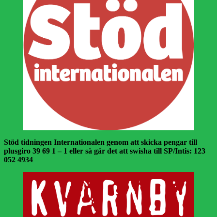
Stöd tidningen Internationalen genom att skicka pengar till
plusgiro 39 69 1 – 1 eller så går det att swisha till SP/Intis: 123
052 4934