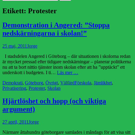
efter:
Etikett:
Protester
Demonstration i Angered: ”Stoppa
nedskärningarna i skolan!”
Publicerad
Författare
25 maj, 2011
Jorge
den
I stadsdelen Angered i Göteborg – där situationen i skolorna redan
är mycket pressad efter tidigare nedskärningar – planerar politikerna
nu att ta bort nittio tjänster inom skolan efter att ha ”upptäckt” ett
underskott i budgeten. I ti…
Läs mer …
Kategorier
Etiketter
Demokrati
,
Göteborg
,
Övrigt
,
Välfärd
Förskola
,
Jämlikhet
,
Privatisering
,
Protester
,
Skolan
Hjärtlöshet och hopp (och viktiga
argument)
Publicerad
Författare
27 april, 2011
Jorge
den
Närmare åttahundra göteborgare samlades i måndags för att visa sitt