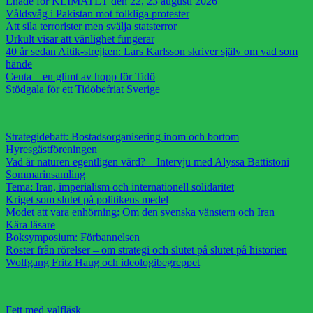
Enade för KLIMATET den 22, 23 augusti 2026
Våldsvåg i Pakistan mot folkliga protester
Att sila terrorister men svälja statsterror
Urkult visar att vänlighet fungerar
40 år sedan Aitik-strejken: Lars Karlsson skriver själv om vad som
hände
Ceuta – en glimt av hopp för Tidö
Stödgala för ett Tidöbefriat Sverige
Strategidebatt: Bostadsorganisering inom och bortom
Hyresgästföreningen
Vad är naturen egentligen värd? – Intervju med Alyssa Battistoni
Sommarinsamling
Tema: Iran, imperialism och internationell solidaritet
Kriget som slutet på politikens medel
Modet att vara enhörning: Om den svenska vänstern och Iran
Kära läsare
Boksymposium: Förbannelsen
Röster från rörelser – om strategi och slutet på slutet på historien
Wolfgang Fritz Haug och ideologibegreppet
Fett med valfläsk