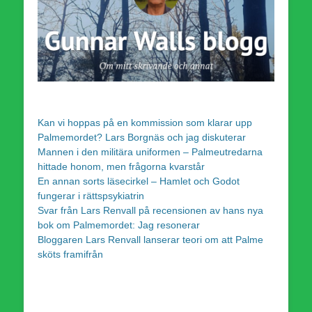
Kan vi hoppas på en kommission som klarar upp
Palmemordet? Lars Borgnäs och jag diskuterar
Mannen i den militära uniformen – Palmeutredarna
hittade honom, men frågorna kvarstår
En annan sorts läsecirkel – Hamlet och Godot
fungerar i rättspsykiatrin
Svar från Lars Renvall på recensionen av hans nya
bok om Palmemordet: Jag resonerar
Bloggaren Lars Renvall lanserar teori om att Palme
sköts framifrån