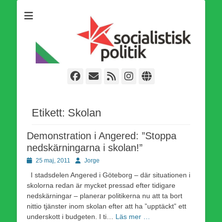
Som medlem i Socialistisk Politik är du medlem i den
Socialistisk Politik
världsomfattande socialistiska Fjärde Internationalen och en viktig
tillgång i kampen för en socialistisk framtid!
Facebook
E-
Webbflöde
Instagram
Webbplats
post
Etikett:
Skolan
Demonstration i Angered: ”Stoppa
nedskärningarna i skolan!”
Publicerad
Författare
25 maj, 2011
Jorge
den
I stadsdelen Angered i Göteborg – där situationen i
skolorna redan är mycket pressad efter tidigare
nedskärningar – planerar politikerna nu att ta bort
nittio tjänster inom skolan efter att ha ”upptäckt” ett
underskott i budgeten. I ti…
Läs mer …