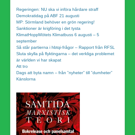
Regeringen: NU ska vi införa hårdare straff
Demokratidag på ABF 21 augusti
MP: Sörmland behöver en grön regering!
Sanktioner är krigföring i det tysta
KlimatHoppMötets Klimatbuss 6 augusti – 5
september
Så står partierna i hbtqi-frågor – Rapport från RFSL
Sluta skylla på flyktingarna – det verkliga problemet
är världen vi har skapat
Att tro
Dags att byta namn – från ”nyheter” till ”dumheter”
Känslorna