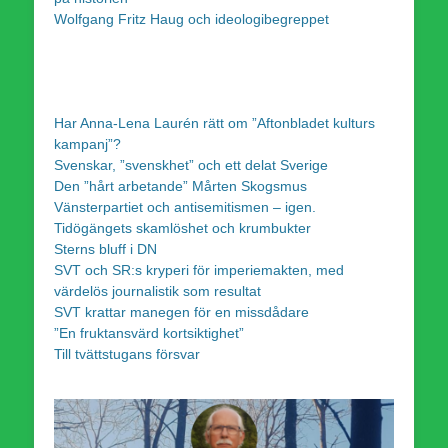
Wolfgang Fritz Haug och ideologibegreppet
Har Anna-Lena Laurén rätt om ”Aftonbladet kulturs
kampanj”?
Svenskar, ”svenskhet” och ett delat Sverige
Den ”hårt arbetande” Mårten Skogsmus
Vänsterpartiet och antisemitismen – igen.
Tidögängets skamlöshet och krumbukter
Sterns bluff i DN
SVT och SR:s kryperi för imperiemakten, med
värdelös journalistik som resultat
SVT krattar manegen för en missdådare
”En fruktansvärd kortsiktighet”
Till tvättstugans försvar